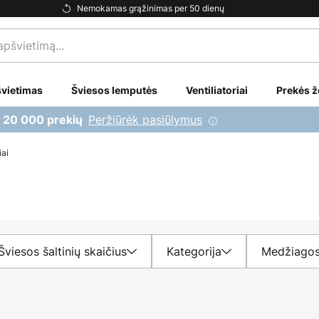
Nemokamas grąžinimas per 50 dienų
vietimas
Šviesos lemputės
Ventiliatoriai
Prekės ž
Peržiūrėk pasiūlymus
i 20 000 prekių
iai
Šviesos šaltinių skaičius
Kategorija
Medžiagos