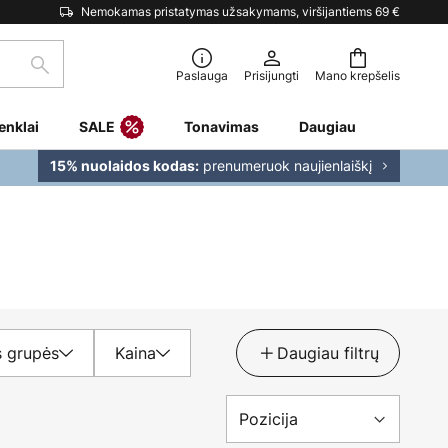
Nemokamas pristatymas užsakymams, viršijantiems 69 €
Paieška
Paslauga
Prisijungti
Mano krepšelis
enklai
SALE
Tonavimas
Daugiau
prenumeruok naujienlaiškį
15% nuolaidos kodas:
 grupės
Kaina
Daugiau filtrų