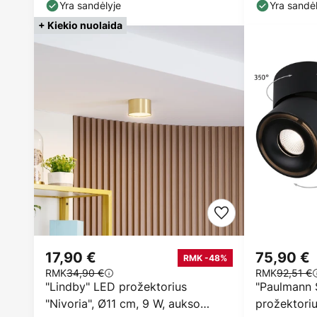
metalas
Yra sandėlyje
Yra sandėl
+ Kiekio nuolaida
17,90 €
75,90 €
RMK -48%
RMK
34,90 €
RMK
92,51 €
"Lindby" LED prožektorius
"Paulmann S
"Nivoria", Ø11 cm, 9 W, aukso
prožektoriu