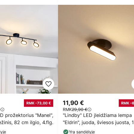
11,90 €
RMK -73,00 €
RMK -
€
RMK
29,90 €
D prožektorius "Manel",
"Lindby" LED įleidžiama lempa
žinis, 82 cm ilgio, 4.flg.
"Eldrin", juoda, šviesos juosta, 1
cm
yje
Yra sandėlyje