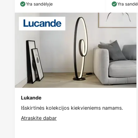
spalvos, metalas
Yra sandėlyje
Yra sandėl
Lukande
Išskirtinės kolekcijos kiekvieniems namams.
Atraskite dabar