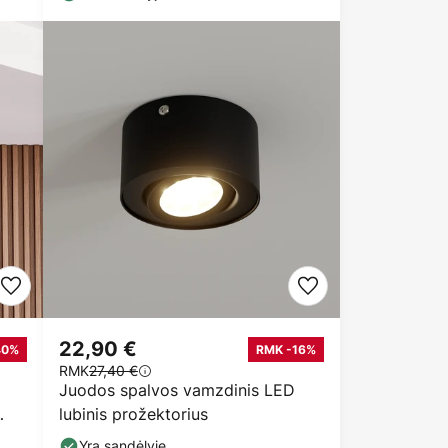
22,90 €
40%
RMK -16%
RMK
27,40 €
Juodos spalvos vamzdinis LED
lubinis prožektorius
Yra sandėlyje