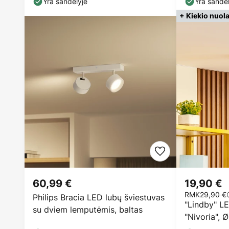
Yra sandėlyje
Yra sandėl
+ Kiekio nuol
60,99 €
19,90 €
RMK
29,90 €
Philips Bracia LED lubų šviestuvas
"Lindby" L
su dviem lemputėmis, baltas
"Nivoria", 