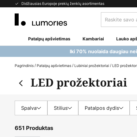
Skip
Didžiausias Europoje prekių ženklų asortimentas
to
Raskite
Content
savo
apšvietimą...
Patalpų apšvietimas
Kambariai
Lauko apš
Iki 70% nuolaida daugiau ne
Pagrindinis
Patalpų apšvietimas
Lubiniai prožektoriai
LED prožektor
LED prožektoriai
Spalva
Stilius
Patalpos dydis
651 Produktas