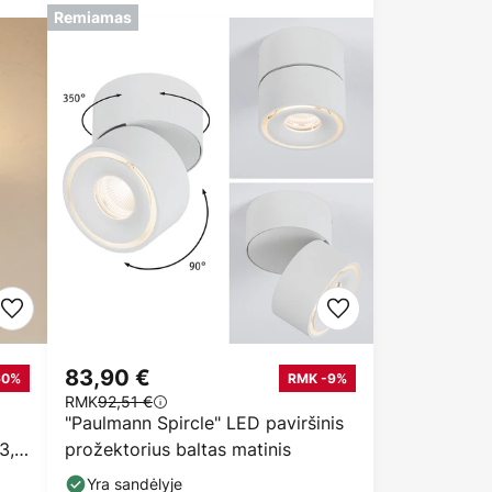
Remiamas
83,90 €
60%
RMK -9%
RMK
92,51 €
"Paulmann Spircle" LED paviršinis
3,1
prožektorius baltas matinis
Yra sandėlyje