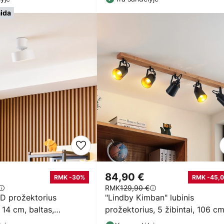
aida
84,90 €
RMK -30%
RMK -45,0
RMK
129,90 €
ED prožektorius
"Lindby Kimban" lubinis
 14 cm, baltas,
prožektorius, 5 žibintai, 106 cm
medis, metalas