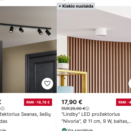
+ Kiekio nuolaida
€
17,90 €
RMK -18,78 €
RMK -
€
RMK
29,90 €
žektorius Seanas, šešių
"Lindby" LED prožektorius
odas
"Nivoria", Ø 11 cm, 9 W, baltas,
metalas
yje
Yra sandėlyje