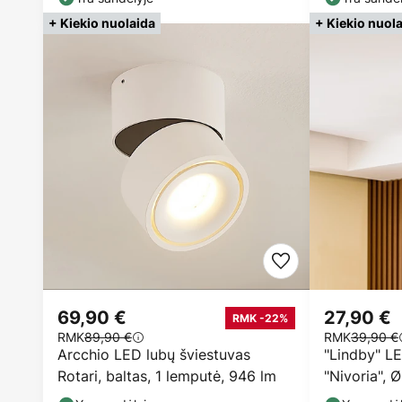
+ Kiekio nuolaida
+ Kiekio nuol
69,90 €
27,90 €
RMK -22%
RMK
89,90 €
RMK
39,90 €
Arcchio LED lubų šviestuvas
"Lindby" L
Rotari, baltas, 1 lemputė, 946 lm
"Nivoria", Ø
pasukamas