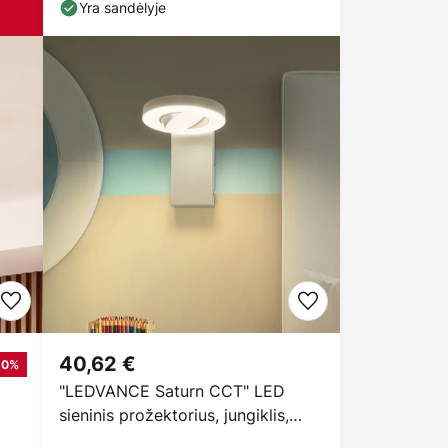
reguliuojamas
Yra sandėlyje
40,62 €
20%
"LEDVANCE Saturn CCT" LED
sieninis prožektorius, jungiklis,
baltas