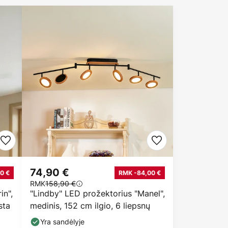
74,90 €
0 €
RMK -84,00 €
RMK
158,90 €
in",
"Lindby" LED prožektorius "Manel",
sta
medinis, 152 cm ilgio, 6 liepsnų
Yra sandėlyje