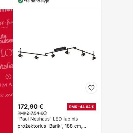
Yra sandėlyje
172,90 €
RMK -44,64 €
RMK
217,54 €
"Paul Neuhaus" LED lubinis
prožektorius "Barik", 188 cm,