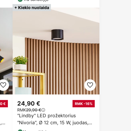
+ Kiekio nuolaida
24,90 €
0 €
RMK -16%
RMK
29,90 €
"Lindby" LED prožektorius
,
"Nivoria", Ø 12 cm, 15 W, juodas,
metalas