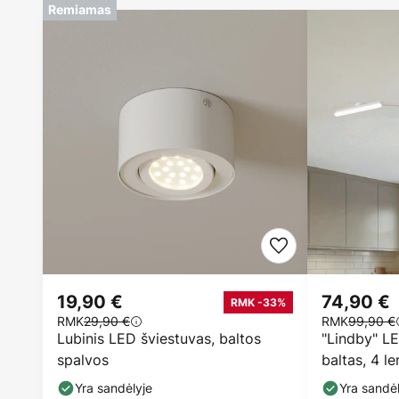
Remiamas
19,90 €
74,90 €
RMK -33%
RMK
29,90 €
RMK
99,90 €
Lubinis LED šviestuvas, baltos
"Lindby" LE
spalvos
baltas, 4 l
Yra sandėlyje
Yra sandėl