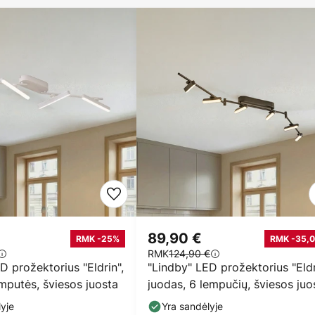
89,90 €
RMK -25%
RMK -35,0
RMK
124,90 €
D prožektorius "Eldrin",
"Lindby" LED prožektorius "Eldr
emputės, šviesos juosta
juodas, 6 lempučių, šviesos juo
yje
Yra sandėlyje