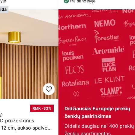
yje
Yra sandėlyje
aida
Didžiausias Europoje prekių
RMK -33%
ženklų pasirinkimas
ED prožektorius
Didelis daugiau nei 400 prekių
Ø 12 cm, aukso spalvos,
ženklų asortimentas.