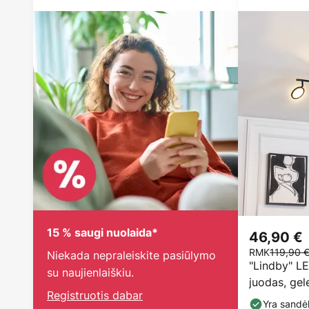
15 % saugi nuolaida*
46,90 €
RMK
119,90 
Niekada nepraleiskite pasiūlymo
"Lindby" LE
su naujienlaiškiu.
juodas, gele
Registruotis dabar
Yra sandėl