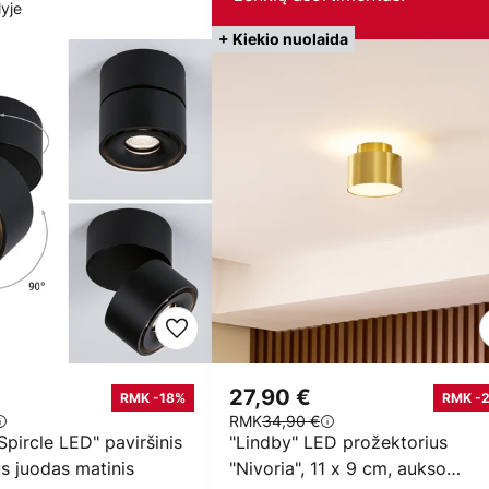
yje
+ Kiekio nuolaida
27,90 €
RMK -18%
RMK -
RMK
34,90 €
pircle LED" paviršinis
"Lindby" LED prožektorius
s juodas matinis
"Nivoria", 11 x 9 cm, aukso