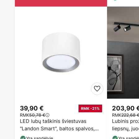
39,90 €
203,90 
RMK -21%
RMK
50,78 €
RMK
222,68 
LED lubų taškinis šviestuvas
Lubinis pro
"Landon Smart", baltos spalvos,
liepsnų, ju
aukštis 8,2 cm
Yra sandėlyje
Yra sandėl