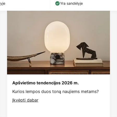
spalvos, metalas
yje
Yra sandėlyje
Apšvietimo tendencijos 2026 m.
Kurios lempos duos toną naujiems metams?
Įkvėpti dabar