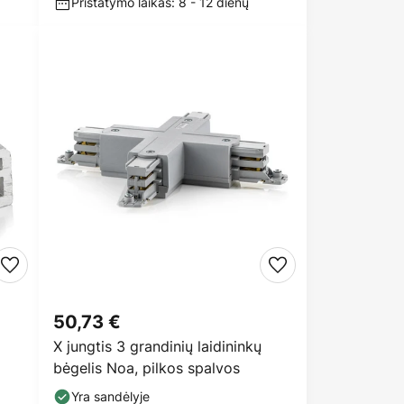
Pristatymo laikas: 8 - 12 dienų
50,73 €
X jungtis 3 grandinių laidininkų
bėgelis Noa, pilkos spalvos
Yra sandėlyje