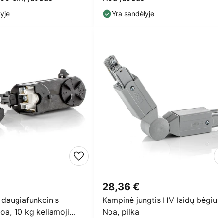
yje
Yra sandėlyje
28,36 €
 daugiafunkcinis
Kampinė jungtis HV laidų bėgiu
oa, 10 kg keliamoji
Noa, pilka