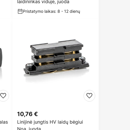
laidininkas viduje, juoda
Pristatymo laikas: 8 - 12 dienų
10,76 €
alas
Linijinė jungtis HV laidų bėgiui
Noa, juoda