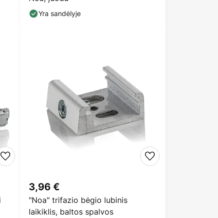
Yra sandėlyje
3,96 €
i
"Noa" trifazio bėgio lubinis
laikiklis, baltos spalvos