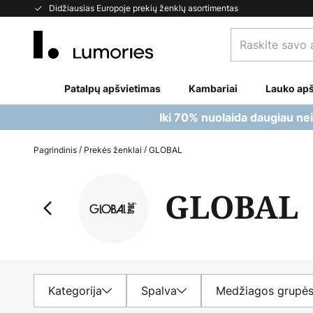
Skip
Didžiausias Europoje prekių ženklų asortimentas
to
Raskite
Content
savo
apšvietimą...
Patalpų apšvietimas
Kambariai
Lauko apš
Iki 70% nuolaida daugiau ne
Pagrindinis
Prekės ženklai
GLOBAL
GLOBAL
Kategorija
Spalva
Medžiagos grupė