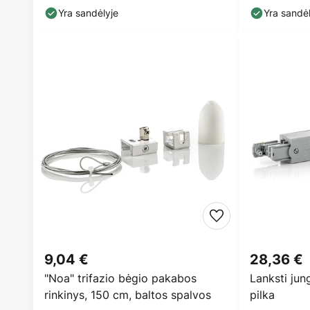
galia, juod
Yra sandėlyje
Yra sandėl
9,04 €
28,36 €
"Noa" trifazio bėgio pakabos
Lanksti jun
rinkinys, 150 cm, baltos spalvos
pilka