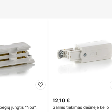
12,10 €
 bėgių jungtis "Noa",
Galinis tiekimas dešinėje kelio