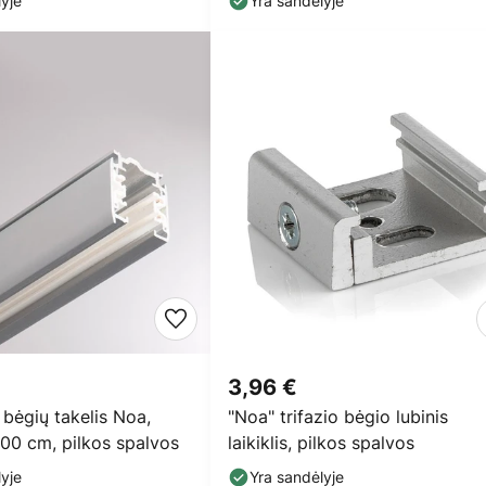
yje
Yra sandėlyje
3,96 €
 bėgių takelis Noa,
"Noa" trifazio bėgio lubinis
 100 cm, pilkos spalvos
laikiklis, pilkos spalvos
yje
Yra sandėlyje