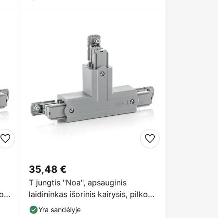
35,48 €
T jungtis "Noa", apsauginis
kos
laidininkas išorinis kairysis, pilkos
spalvos
Yra sandėlyje