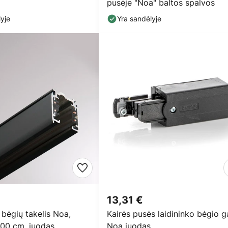
pusėje "Noa" baltos spalvos
yje
Yra sandėlyje
13,31 €
 bėgių takelis Noa,
Kairės pusės laidininko bėgio g
 100 cm, juodas
Noa juodas