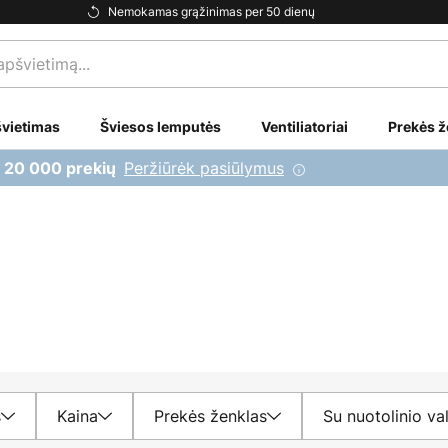
Nemokamas grąžinimas per 50 dienų
vietimas
Šviesos lemputės
Ventiliatoriai
Prekės ž
Peržiūrėk pasiūlymus
i 20 000 prekių
s
Kaina
Prekės ženklas
Su nuotolinio va