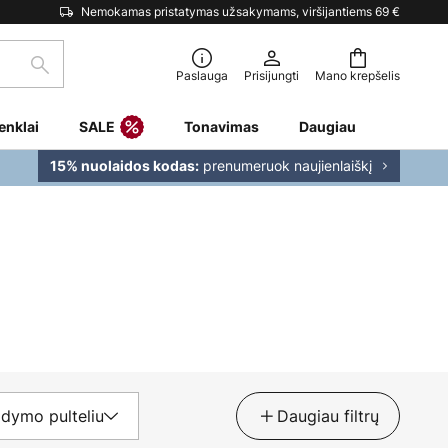
Nemokamas pristatymas užsakymams, viršijantiems 69 €
Paieška
Paslauga
Prisijungti
Mano krepšelis
enklai
SALE
Tonavimas
Daugiau
prenumeruok naujienlaiškį
15% nuolaidos kodas:
ldymo pulteliu
Daugiau filtrų