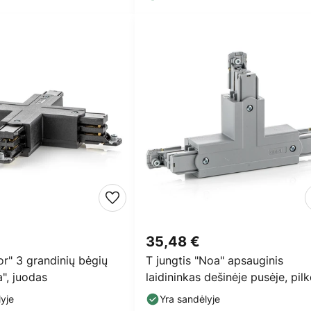
35,48 €
r" 3 grandinių bėgių
T jungtis "Noa" apsauginis
a", juodas
laidininkas dešinėje pusėje, pil
spalvos
yje
Yra sandėlyje