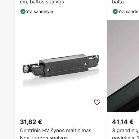
cm, baltos spalvos
balta
Yra sandėlyje
Yra sandėl
31,82 €
41,14 €
Centrinis HV šynos maitinimas
3 grandinių
Noa, juodos spalvos
paviršinis,