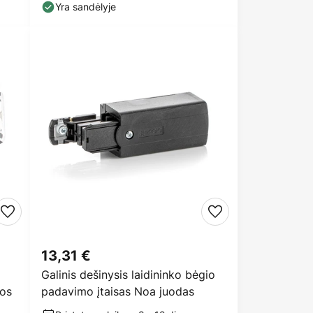
lubų
Yra sandėlyje
13,31 €
Galinis dešinysis laidininko bėgio
vos
padavimo įtaisas Noa juodas