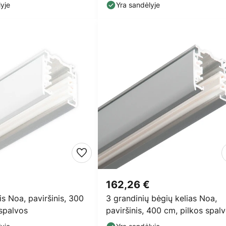
pilkos spalvos
yje
Yra sandėlyje
162,26 €
is Noa, paviršinis, 300
3 grandinių bėgių kelias Noa,
spalvos
paviršinis, 400 cm, pilkos spal