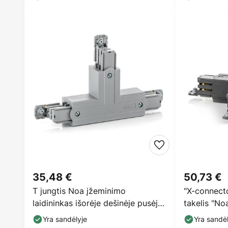
35,48 €
50,73 €
T jungtis Noa įžeminimo
"X-connecto
laidininkas išorėje dešinėje pusėje,
takelis "No
pilka
Yra sandėlyje
Yra sandėl