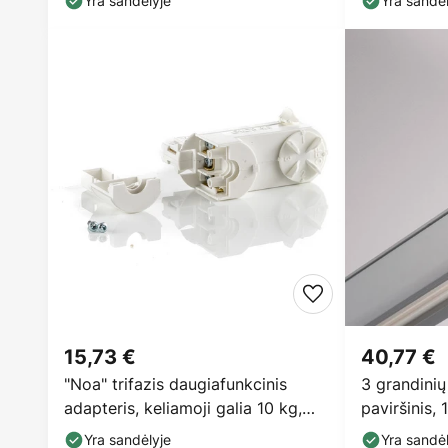
Yra sandėlyje
Yra sandėl
15,73 €
40,77 €
"Noa" trifazis daugiafunkcinis
3 grandinių
adapteris, keliamoji galia 10 kg,
paviršinis,
baltos
Yra sandėlyje
Yra sandėl