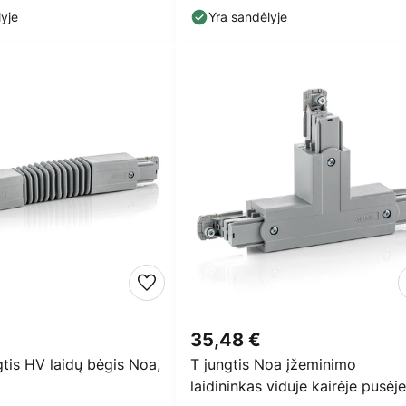
os
yje
Yra sandėlyje
35,48 €
gtis HV laidų bėgis Noa,
T jungtis Noa įžeminimo
laidininkas viduje kairėje pusėje