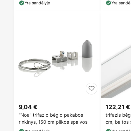
Yra sandėlyje
Yra sandėl
9,04 €
122,21 €
"Noa" trifazio bėgio pakabos
trifazis bėg
rinkinys, 150 cm pilkos spalvos
cm, baltos 