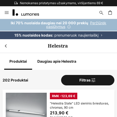
Nemokamas pristatymas užsakymams, viršijantiems 69 €
Skip
to
Content
ška
Peržiūrėk
Iki 70% nuolaida daugiau nei 20 000 prekių
pasiūlymus
prenumeruok naujienlaiškį
15% nuolaidos kodas:
Helestra
Produktai
Daugiau apie Helestra
202 Produktai
Filtras
RMK -123,69 €
"Helestra Slate" LED sieninis šviestuvas,
chromas, 90 cm
213,90 €