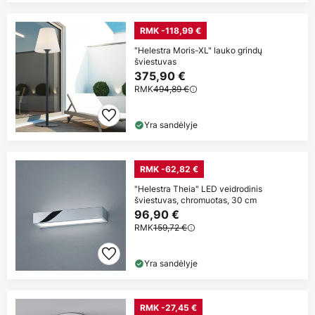
RMK -118,99 €
"Helestra Moris-XL" lauko grindų
šviestuvas
375,90 €
RMK
494,89 €
Yra sandėlyje
RMK -62,82 €
"Helestra Theia" LED veidrodinis
šviestuvas, chromuotas, 30 cm
96,90 €
RMK
159,72 €
Yra sandėlyje
RMK -27,45 €