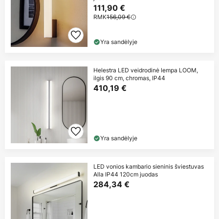
111,90 €
RMK
156,09 €
Yra sandėlyje
Helestra LED veidrodinė lempa LOOM,
ilgis 90 cm, chromas, IP44
410,19 €
Yra sandėlyje
LED vonios kambario sieninis šviestuvas
Alla IP44 120cm juodas
284,34 €