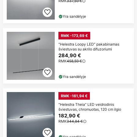
RMK
337,59 €
Yra sandėlyje
RMK -173,69 €
"Helestra Loopy LED" pakabinamas
šviestuvas su akrilo difuzoriumi
284,90 €
RMK
458,59 €
Yra sandėlyje
RMK -161,94 €
"Helestra Theia" LED veidrodinis
šviestuvas, chromuotas, 120 cm ilgio
182,90 €
RMK
344,84 €
Yra sandėlyje