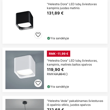
"Helestra Dora" LED lubų šviestuvas
kampinis juodas matinis
131,89 €
Yra sandėlyje
RMK -11,99 €
"Helestra Dora" LED lubų šviestuvas,
kampinis, matinės baltos spalvos
119,90 €
RMK
131,89 €
Yra sandėlyje
"Helestra Veda" pakabinamas šviestuvas
iš opalinio stiklo, juodos spalvos
712,68 €