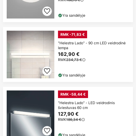
Yra sandėlyje
RMK -71,83 €
"Helestra Lado" - 90 cm LED veidrodinė
lempa
162,90 €
RMK
234,73 €
Yra sandėlyje
RMK -58,44 €
"Helestra Lado" - LED veidrodinis
šviestuvas 60 cm
127,90 €
RMK
186,34 €
Yra sandėlyje