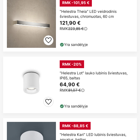
RMK -101,95 €
"Helestra Theia" LED veidrodinis
šviestuvas, chromuotas, 60 cm
121,90 €
RMK
223,85 €
Yra sandėlyje
RMK -20%
"Helestra Lot" lauko lubinis šviestuvas,
IP65, baltas
64,90 €
RMK
81,07 €
Yra sandėlyje
RMK -88,85 €
"Helestra Kari" LED lubinis šviestuvas,
apvalus, baltas