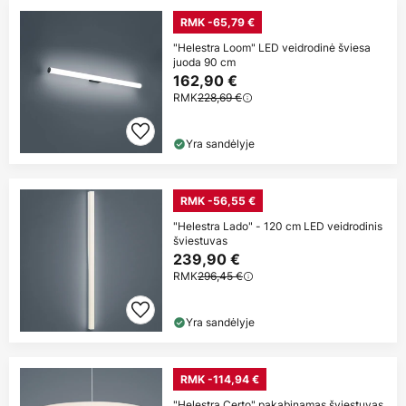
RMK -65,79 €
"Helestra Loom" LED veidrodinė šviesa
juoda 90 cm
162,90 €
RMK
228,69 €
Yra sandėlyje
RMK -56,55 €
"Helestra Lado" - 120 cm LED veidrodinis
šviestuvas
239,90 €
RMK
296,45 €
Yra sandėlyje
RMK -114,94 €
"Helestra Certo" pakabinamas šviestuvas