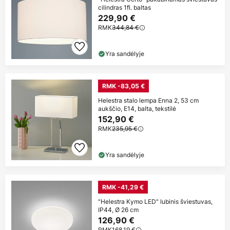
cilindras 1fl. baltas
229,90 €
RMK
344,84 €
Yra sandėlyje
RMK -83,05 €
Helestra stalo lempa Enna 2, 53 cm
aukščio, E14, balta, tekstilė
152,90 €
RMK
235,95 €
Yra sandėlyje
RMK -41,29 €
"Helestra Kymo LED" lubinis šviestuvas,
IP44, Ø 26 cm
126,90 €
RMK
168,19 €