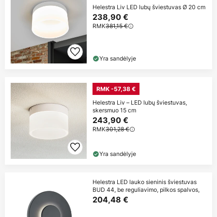
Helestra Liv LED lubų šviestuvas Ø 20 cm
238,90 €
RMK
381,15 €
Yra sandėlyje
RMK -57,38 €
Helestra Liv – LED lubų šviestuvas,
skersmuo 15 cm
243,90 €
RMK
301,28 €
Yra sandėlyje
Helestra LED lauko sieninis šviestuvas
BUD 44, be reguliavimo, pilkos spalvos,
204,48 €