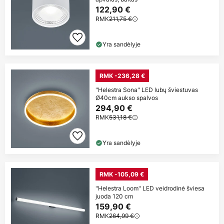
122,90 €
RMK
211,75 €
Yra sandėlyje
RMK -236,28 €
"Helestra Sona" LED lubų šviestuvas
Ø40cm aukso spalvos
294,90 €
RMK
531,18 €
Yra sandėlyje
RMK -105,09 €
"Helestra Loom" LED veidrodinė šviesa
juoda 120 cm
159,90 €
RMK
264,99 €