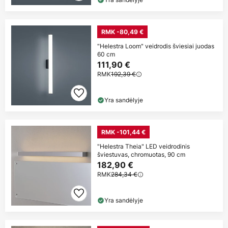
RMK -80,49 €
"Helestra Loom" veidrodis šviesiai juodas
60 cm
111,90 €
RMK
192,39 €
Yra sandėlyje
RMK -101,44 €
"Helestra Theia" LED veidrodinis
šviestuvas, chromuotas, 90 cm
182,90 €
RMK
284,34 €
Yra sandėlyje