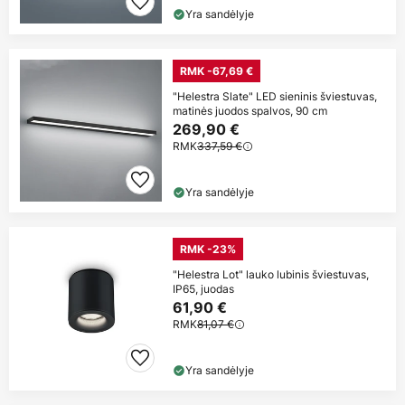
Yra sandėlyje
RMK -67,69 €
"Helestra Slate" LED sieninis šviestuvas,
matinės juodos spalvos, 90 cm
269,90 €
RMK
337,59 €
Yra sandėlyje
RMK -23%
"Helestra Lot" lauko lubinis šviestuvas,
IP65, juodas
61,90 €
RMK
81,07 €
Yra sandėlyje