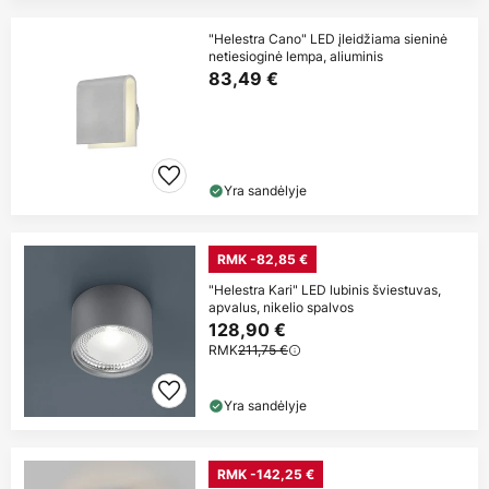
"Helestra Cano" LED įleidžiama sieninė
netiesioginė lempa, aliuminis
83,49 €
Yra sandėlyje
RMK -82,85 €
"Helestra Kari" LED lubinis šviestuvas,
apvalus, nikelio spalvos
128,90 €
RMK
211,75 €
Yra sandėlyje
RMK -142,25 €