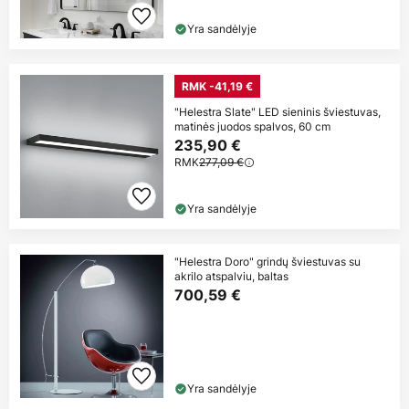
Yra sandėlyje
RMK -41,19 €
"Helestra Slate" LED sieninis šviestuvas,
matinės juodos spalvos, 60 cm
235,90 €
RMK
277,09 €
Yra sandėlyje
"Helestra Doro" grindų šviestuvas su
akrilo atspalviu, baltas
700,59 €
Yra sandėlyje