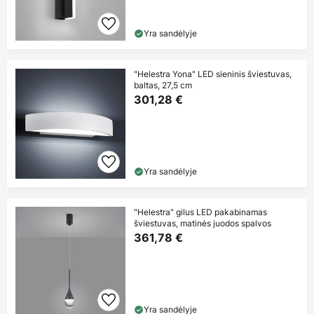
Yra sandėlyje
"Helestra Yona" LED sieninis šviestuvas,
baltas, 27,5 cm
301,28 €
Yra sandėlyje
"Helestra" gilus LED pakabinamas
šviestuvas, matinės juodos spalvos
361,78 €
Yra sandėlyje