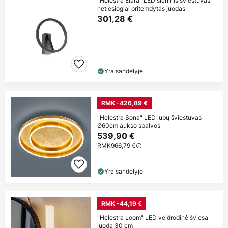
"Helestra Elara" LED sieninis šviestuvas
netiesiogiai pritemdytas juodas
301,28 €
Yra sandėlyje
RMK -426,89 €
"Helestra Sona" LED lubų šviestuvas
Ø60cm aukso spalvos
539,90 €
RMK
966,79 €
Yra sandėlyje
RMK -44,19 €
"Helestra Loom" LED veidrodinė šviesa
juoda 30 cm