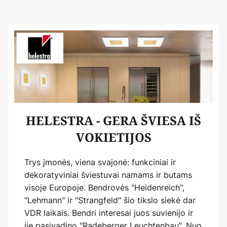
HELESTRA - GERA ŠVIESA IŠ
VOKIETIJOS
Trys įmonės, viena svajonė: funkciniai ir
dekoratyviniai šviestuvai namams ir butams
visoje Europoje. Bendrovės "Heidenreich",
"Lehmann" ir "Strangfeld" šio tikslo siekė dar
VDR laikais. Bendri interesai juos suvienijo ir
jie pasivadino "Radeberger Leuchtenbau". Nuo