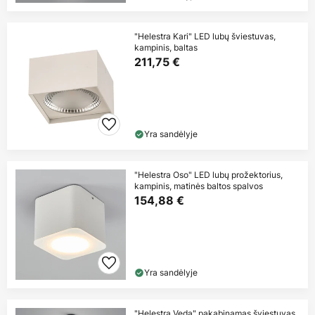
"Helestra Kari" LED lubų šviestuvas,
kampinis, baltas
211,75 €
Yra sandėlyje
"Helestra Oso" LED lubų prožektorius,
kampinis, matinės baltos spalvos
154,88 €
Yra sandėlyje
"Helestra Veda" pakabinamas šviestuvas