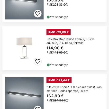
165,90 €
RMK
223,85 €
Yra sandėlyje
RMK -29,09 €
Helestra stalo lempa Enna 2, 30 cm
aukščio, E14, balta, tekstilė
114,90 €
RMK
143,99 €
Yra sandėlyje
RMK -121,44 €
"Helestra Theia" LED sieninis šviestuvas,
matinės juodos spalvos, 90 cm
162,90 €
RMK
284,34 €