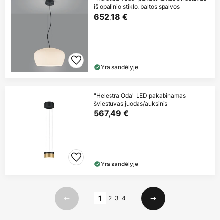
iš opalinio stiklo, baltos spalvos
652,18 €
Yra sandėlyje
"Helestra Oda" LED pakabinamas
šviestuvas juodas/auksinis
567,49 €
Yra sandėlyje
Puslapis
1
2
3
4
Ankstesnis
Kitas