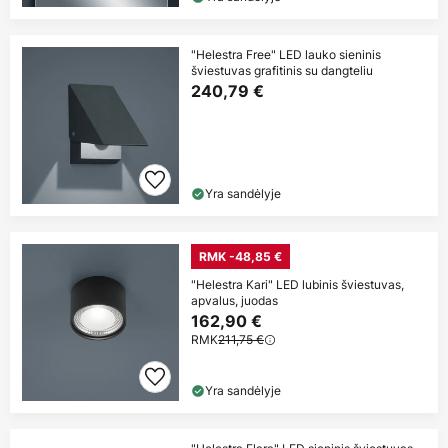
"Helestra Free" LED lauko sieninis
šviestuvas grafitinis su dangteliu
240,79 €
Yra sandėlyje
RMK -48,85 €
"Helestra Kari" LED lubinis šviestuvas,
apvalus, juodas
162,90 €
RMK
211,75 €
Yra sandėlyje