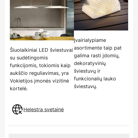
Įvairialypiame
asortimente taip pat
Šiuolaikiniai LED šviestuvai
galima rasti įdomių,
su sudėtingomis
dekoratyvinių
funkcijomis, tokiomis kaip
šviestuvų ir
aukščio reguliavimas, yra
funkcionalių lauko
Vokietijos įmonės vizitinė
šviestuvų.
kortelė.
Helestra svetainė