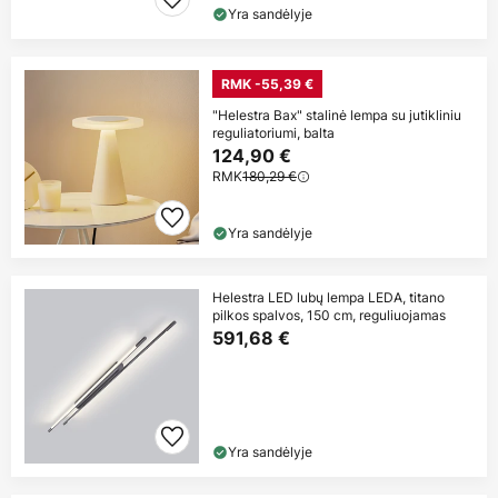
Yra sandėlyje
RMK -55,39 €
"Helestra Bax" stalinė lempa su jutikliniu
reguliatoriumi, balta
124,90 €
RMK
180,29 €
Yra sandėlyje
Helestra LED lubų lempa LEDA, titano
pilkos spalvos, 150 cm, reguliuojamas
591,68 €
Yra sandėlyje