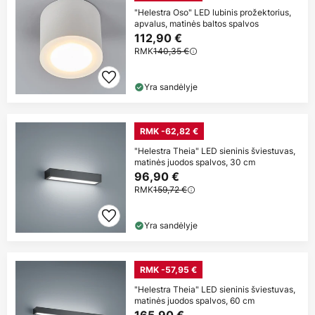
"Helestra Oso" LED lubinis prožektorius,
apvalus, matinės baltos spalvos
112,90 €
RMK
140,35 €
Yra sandėlyje
RMK -62,82 €
"Helestra Theia" LED sieninis šviestuvas,
matinės juodos spalvos, 30 cm
96,90 €
RMK
159,72 €
Yra sandėlyje
RMK -57,95 €
"Helestra Theia" LED sieninis šviestuvas,
matinės juodos spalvos, 60 cm