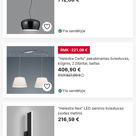
Yra sandėlyje
RMK -221,09 €
"Helestra Certo" pakabinamas šviestuvas,
kūginis, 2 žibintai, baltas
406,90 €
RMK
627,99 €
Yra sandėlyje
"Helestra Nex" LED sieninis šviestuvas
juodas matinis
216,59 €