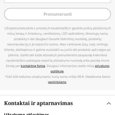
Prenumeruoti
Užsiprenumeruokite Lumories.lt naujienlaiškį ir gaukite puikių pasiūlymų iš
mūsų lempų ir šviestuvų, ventiliatorių, LED apšvietimo, išmaniųjų namų
produktų ir dar daugiau! Gausite išskirtinių nuolaidų, produktų
rekomendacijų ir įkvepiančio turinio. Mes vertiname jūsų, kaip vertingo
kliento, atsiliepimus ir galime susisiekti su jumis dėl produkto apžvalgos po
pirkimo. Galite bet kada atsisakyti prenumeratos paspaudę kiekvieno
naujienlaiškio pabaigoje esančią atsisakymo nuorodą arba parašę mums
žinutę per
kontaktinę formą
. Daugiau informacijos rasite mūsų
privatumo
politikoje
.
*Gali būti taikoma užsakymams, kurių suma viršija 99 €. Netaikoma šiems
gamintojams
.
Kontaktai ir aptarnavimas
Užsakymo atšaukimas