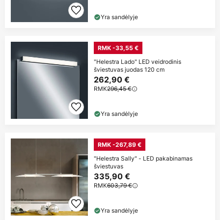
Yra sandėlyje
RMK -33,55 €
"Helestra Lado" LED veidrodinis
šviestuvas juodas 120 cm
262,90 €
RMK
296,45 €
Yra sandėlyje
RMK -267,89 €
"Helestra Sally" - LED pakabinamas
šviestuvas
335,90 €
RMK
603,79 €
Yra sandėlyje