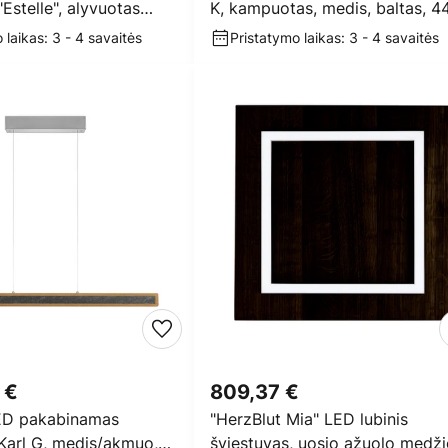
"Estelle", alyvuotas
K, kampuotas, medis, baltas, 4
 lemputės
cm, E27
 laikas: 3 - 4 savaitės
Pristatymo laikas: 3 - 4 savaitės
 €
809,37 €
ED pakabinamas
"HerzBlut Mia" LED lubinis
Karl G, medis/akmuo,
šviestuvas, uosio ąžuolo medž