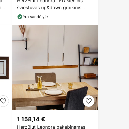
a
HerzBlut Leonora LED sieninis
mo
šviestuvas up&down graikinis
riešutas
Yra sandėlyje
1 158,14 €
o
HerzBlut Leonora pakabinamas