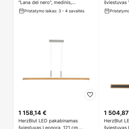
"Lana del nero", medinis,
šviestuvas 
reguliuojamas
ąžuolas, 6
Pristatymo laikas: 3 - 4 savaitės
Pristatymo
1 158,14 €
1 504,87
HerzBlut LED pakabinamas
HerzBlut L
šviestuvas Leonora, 121 cm,
šviestuvas 