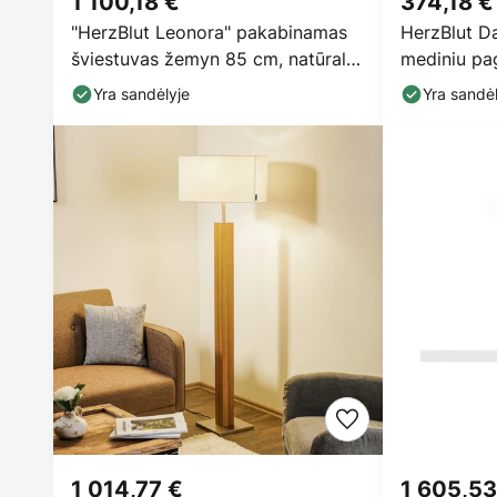
1 100,18 €
374,18 €
"HerzBlut Leonora" pakabinamas
HerzBlut Da
šviestuvas žemyn 85 cm, natūralus
mediniu pag
ąžuolas
Yra sandėlyje
Yra sandėl
1 014,77 €
1 605,53