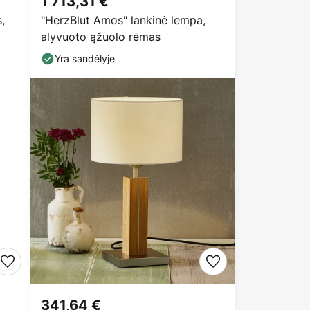
1 713,31 €
,
"HerzBlut Amos" lankinė lempa,
alyvuoto ąžuolo rėmas
Yra sandėlyje
341,64 €