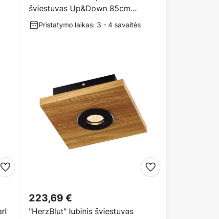
šviestuvas Up&Down 85cm
alyvuotas
Pristatymo laikas: 3 - 4 savaitės
223,69 €
rl
"HerzBlut" lubinis šviestuvas