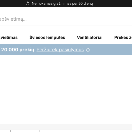
Nemokamas grąžinimas per 50 dienų
vietimas
Šviesos lemputės
Ventiliatoriai
Prekės ž
Peržiūrėk pasiūlymus
i 20 000 prekių