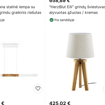
658,89 €
na stalinė lempa su
"HerzBlut Elli" grindų šviestuvas
rindu graikinis riešutas
alyvuotas ąžuolas / kremas
yje
Yra sandėlyje
 €
425,02 €