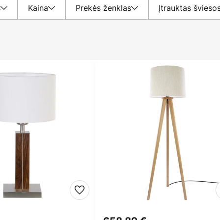
s
Kaina
Prekės ženklas
Įtrauktas šviesos