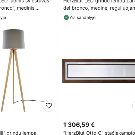
LED lubinis šviestuvas
HerzBlut LED grindų lempa Lan
ronco", medinis,
del bronco, medinė, reguliuoja
mas
apšvietimo
yje
Yra sandėlyje
€
1 306,59 €
lli" grindų lempa,
"HerzBlut Otto O" stačiakampi