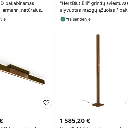
ED pakabinamas
"HerzBlut Elli" grindų šviestuvas
 Hermann, natūralus
alyvuotas mazgų ąžuolas / bal
ukštyn/žemyn
spalva
yje
Yra sandėlyje
 €
1 585,20 €