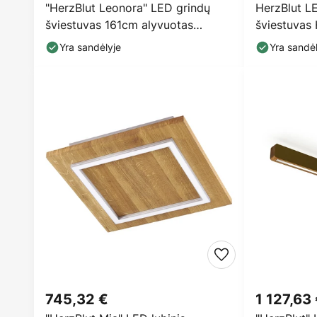
"HerzBlut Leonora" LED grindų
HerzBlut L
šviestuvas 161cm alyvuotas
šviestuvas
ąžuolas
ąžuolas, a
Yra sandėlyje
Yra sandėl
745,32 €
1 127,63