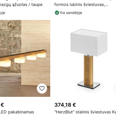
mazgų ąžuolas / taupe
formos lubinis šviestuvas,
riešutmedžio
yje
Yra sandėlyje
 €
374,18 €
 LED pakabinamas
"HerzBlut" stalinis šviestuvas Ka