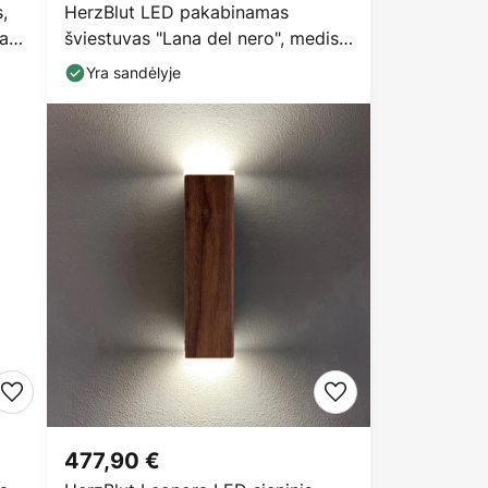
,
HerzBlut LED pakabinamas
ta
šviestuvas "Lana del nero", medis,
reguliuojamas
Yra sandėlyje
477,90 €