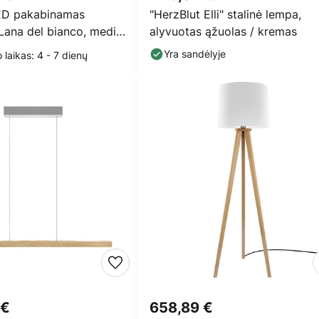
ED pakabinamas
"HerzBlut Elli" stalinė lempa,
Lana del bianco, medis,
alyvuotas ąžuolas / kremas
mas
Yra sandėlyje
 laikas: 4 - 7 dienų
 €
658,89 €