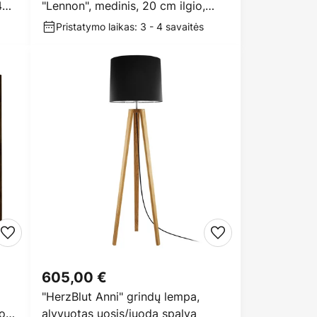
4
"Lennon", medinis, 20 cm ilgio,
GU10
Pristatymo laikas: 3 - 4 savaitės
605,00 €
"HerzBlut Anni" grindų lempa,
io
alyvuotas uosis/juoda spalva