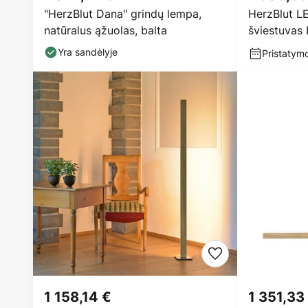
"HerzBlut Dana" grindų lempa,
HerzBlut L
natūralus ąžuolas, balta
šviestuvas 
reguliuoja
Yra sandėlyje
Pristatymo
1 158,14 €
1 351,33