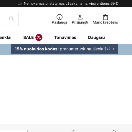
Nemokamas pristatymas užsakymams, viršijantiems 69 €
Paieška
Paslauga
Prisijungti
Mano krepšelis
enklai
SALE
Tonavimas
Daugiau
prenumeruok naujienlaiškį
15% nuolaidos kodas: