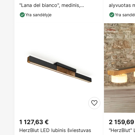
"Lana del bianco", medinis,
alyvuotas 
pritemdomas
Yra sandėlyje
Yra sandėl
1 127,63 €
2 159,69
HerzBlut LED lubinis šviestuvas
"HerzBlut"