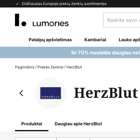
Skip
Didžiausias Europoje prekių ženklų asortimentas
to
Raskite
Content
savo
apšvietimą...
Patalpų apšvietimas
Kambariai
Lauko apš
Iki 70% nuolaida daugiau ne
Pagrindinis
Prekės ženklai
HerzBlut
HerzBlut
Produktai
Daugiau apie HerzBlut