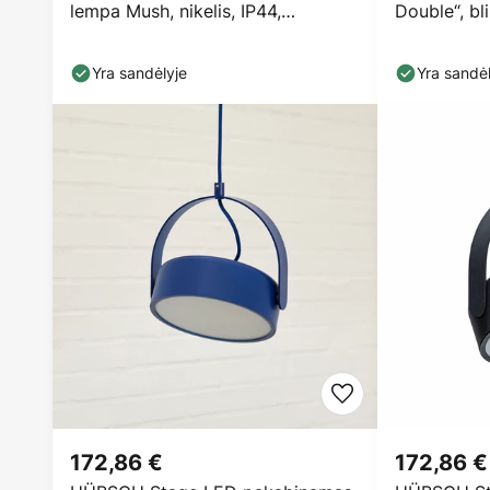
lempa Mush, nikelis, IP44,
Double“, bl
reguliuojamas
stiklas
Yra sandėlyje
Yra sandėl
172,86 €
172,86 €