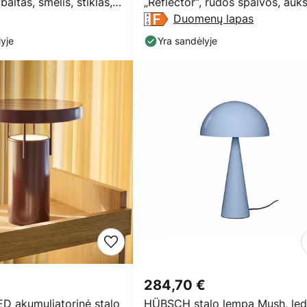
baltas, smėlis, stiklas,
„Reflector“, rudos spalvos, aukš
7
160 cm, geležinis
Duomenų lapas
yje
Yra sandėlyje
284,70 €
 akumuliatorinė stalo
HÜBSCH stalo lempa Mush, le