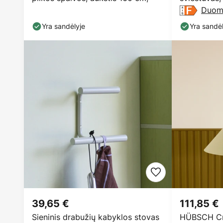
Duom
Yra sandėlyje
Yra sandėl
39,65 €
111,85 €
Sieninis drabužių kabyklos stovas
HÜBSCH Cr