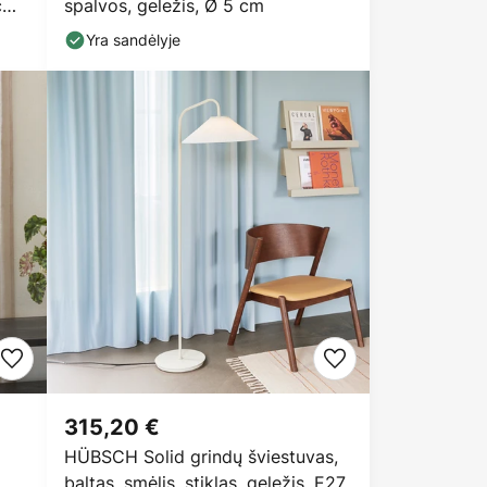
cm,
spalvos, geležis, Ø 5 cm
Yra sandėlyje
315,20 €
HÜBSCH Solid grindų šviestuvas,
baltas, smėlis, stiklas, geležis, E27