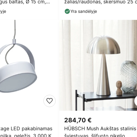
gus baltas, Ø 15 cm,
žalias/raudonas, skersmuo 25 
metalas
yje
Yra sandėlyje
284,70 €
age LED pakabinamas
HÜBSCH Mush Aukštas stalinis
 pilka, geležis, 3 000 K
šviestuvas, šlifuoto nikelio