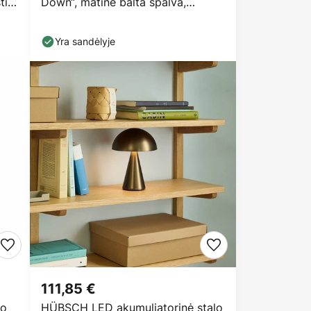
tis
Down“, matinė balta spalva,
skersmuo 15 cm,
Yra sandėlyje
111,85 €
do
HÜBSCH LED akumuliatorinė stalo