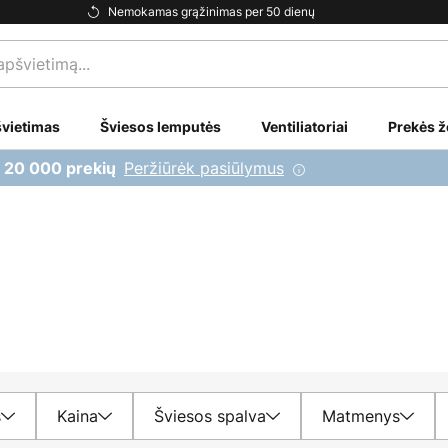
Nemokamas grąžinimas per 50 dienų
vietimas
Šviesos lemputės
Ventiliatoriai
Prekės ž
Peržiūrėk pasiūlymus
i 20 000 prekių
s
Kaina
Šviesos spalva
Matmenys