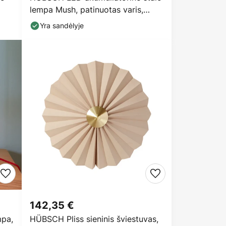
lempa Mush, patinuotas varis,
aukštis 20 cm
Yra sandėlyje
142,35 €
mpa,
HÜBSCH Pliss sieninis šviestuvas,