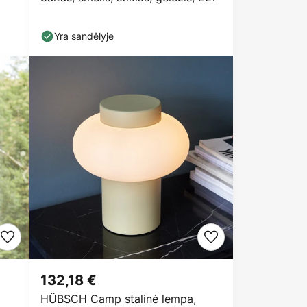
Yra sandėlyje
132,18 €
HÜBSCH Camp stalinė lempa,