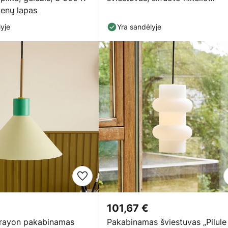
enų lapas
spalvos, geležis
yje
Yra sandėlyje
101,67 €
ayon pakabinamas
Pakabinamas šviestuvas „Pilule