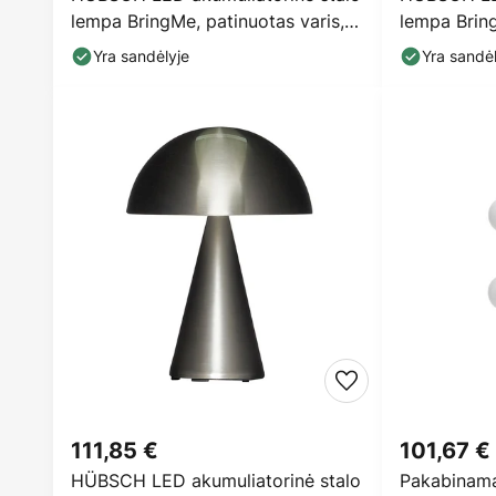
lempa BringMe, patinuotas varis,
lempa Brin
28 cm
28 cm
Yra sandėlyje
Yra sandėl
111,85 €
101,67 €
HÜBSCH LED akumuliatorinė stalo
Pakabinamas