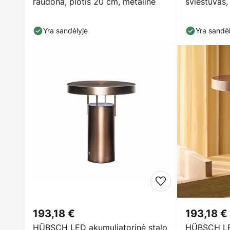
raudona, plotis 20 cm, metalinė
šviestuvas, 
geležis, E2
Yra sandėlyje
Yra sandėl
193,18 €
193,18 €
HÜBSCH LED akumuliatorinė stalo
HÜBSCH LED