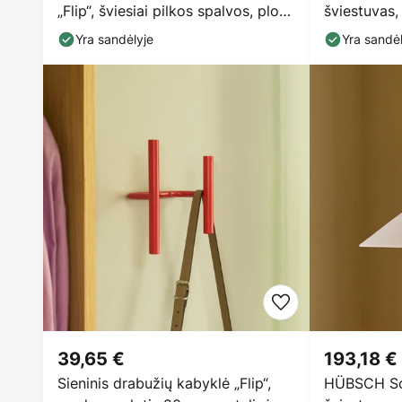
„Flip“, šviesiai pilkos spalvos, plotis
šviestuvas, 
20
geležis, E2
Yra sandėlyje
Yra sandėl
39,65 €
193,18 €
Sieninis drabužių kabyklė „Flip“,
HÜBSCH So