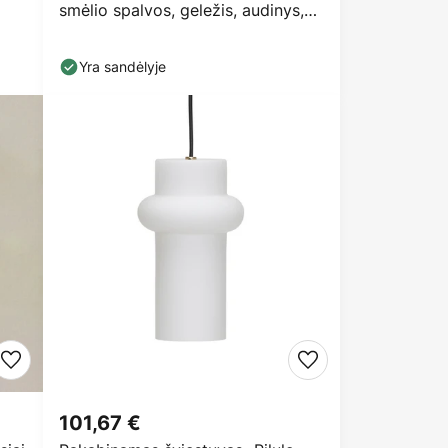
smėlio spalvos, geležis, audinys,
E27, laidas
Yra sandėlyje
101,67 €