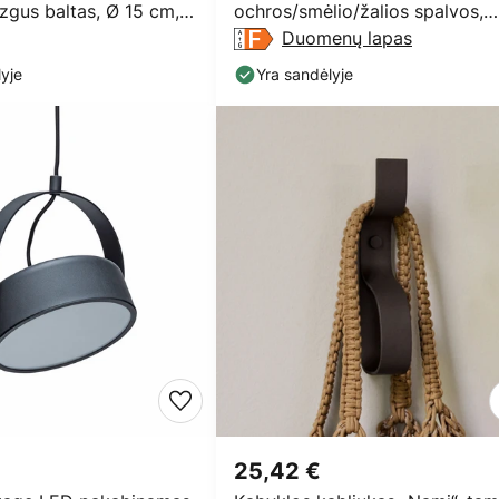
izgus baltas, Ø 15 cm,
ochros/smėlio/žalios spalvos,
geležis
Duomenų lapas
yje
Yra sandėlyje
25,42 €