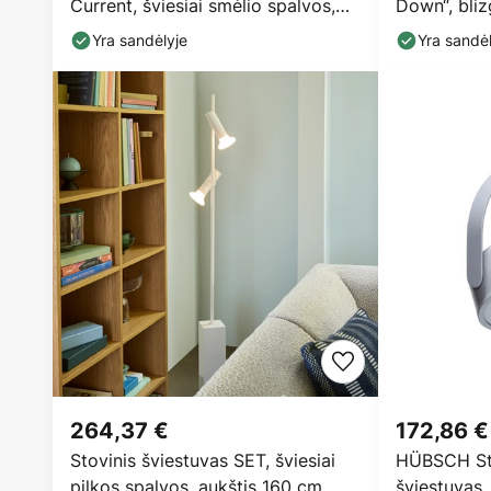
Current, šviesiai smėlio spalvos,
Down“, bliz
išsikišimas 71 cm
stiklas
Yra sandėlyje
Yra sandėl
264,37 €
172,86 €
Stovinis šviestuvas SET, šviesiai
HÜBSCH St
pilkos spalvos, aukštis 160 cm,
šviestuvas,