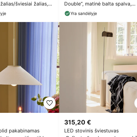
žalias/šviesiai žalias,
Double“, matinė balta spalva,
7
skersmuo 15 cm,
yje
Yra sandėlyje
315,20 €
lid pakabinamas
LED stovinis šviestuvas