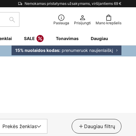
Nemokamas pristatymas užsakymams, viršijantiems 69 €
Paieška
Paslauga
Prisijungti
Mano krepšelis
enklai
SALE
Tonavimas
Daugiau
prenumeruok naujienlaiškį
15% nuolaidos kodas:
Prekės ženklas
Daugiau filtrų