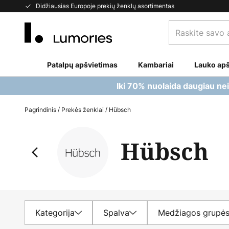
Skip
Didžiausias Europoje prekių ženklų asortimentas
to
Raskite
Content
savo
apšvietimą...
Patalpų apšvietimas
Kambariai
Lauko apš
Iki 70% nuolaida daugiau ne
Pagrindinis
Prekės ženklai
Hübsch
Hübsch
Kategorija
Spalva
Medžiagos grupė