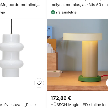
gMe, bordo metalinė,
mėlyna, metalas, aukštis 50 cm
yje
Yra sandėlyje
172,86 €
 šviestuvas „Pilule
HÜBSCH Magic LED stalinė le