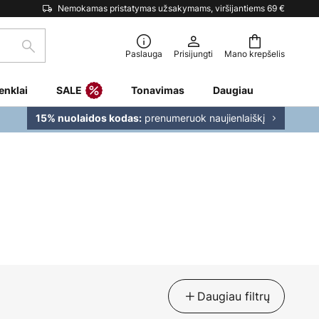
Nemokamas pristatymas užsakymams, viršijantiems 69 €
Paieška
Paslauga
Prisijungti
Mano krepšelis
enklai
SALE
Tonavimas
Daugiau
prenumeruok naujienlaiškį
15% nuolaidos kodas:
Daugiau filtrų