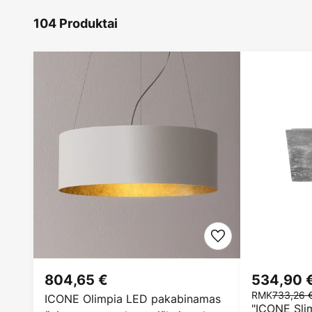
104 Produktai
804,65 €
534,90 
RMK
733,26 
ICONE Olimpia LED pakabinamas
"ICONE Sli