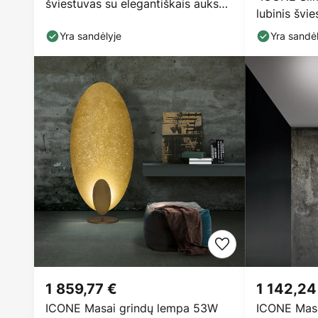
šviestuvas su elegantiškais aukso
lubinis švi
lapeliais
baltos spal
Yra sandėlyje
Yra sandėl
1 859,77 €
1 142,24
ICONE Masai grindų lempa 53W
ICONE Masa