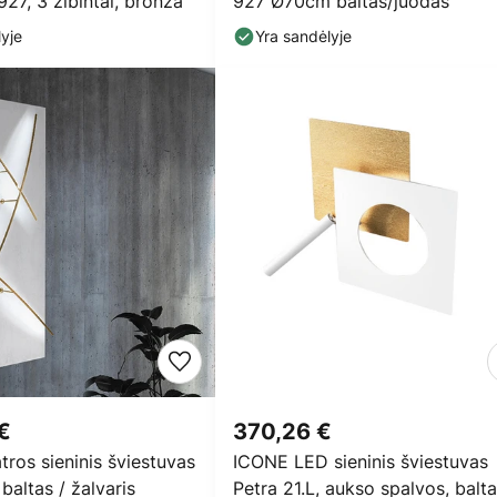
927, 3 žibintai, bronza
927 Ø70cm baltas/juodas
yje
Yra sandėlyje
 €
370,26 €
ros sieninis šviestuvas
ICONE LED sieninis šviestuvas
altas / žalvaris
Petra 21.L, aukso spalvos, balt