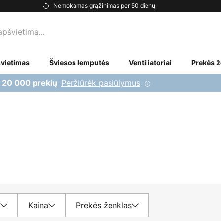
Nemokamas grąžinimas per 50 dienų
vietimas
Šviesos lemputės
Ventiliatoriai
Prekės ž
Peržiūrėk pasiūlymus
i 20 000 prekių
s
Kaina
Prekės ženklas