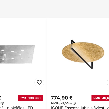
€
774,90 €
RMK -198,36 €
RMK -46,6
€
RMK
821,59 €
m" - plokščias LED
ICONE Essenza lubinis šviestu