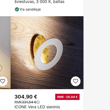
šviestuvas, 3 000 K, baltas
Yra sandėlyje
304,90 €
RMK -26,64 €
RMK
331,54 €
ICONE Vera LED sieninis