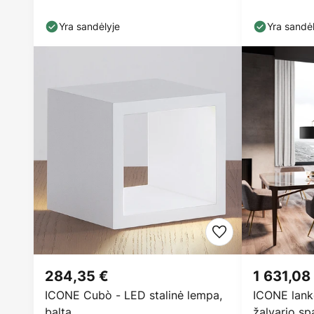
Yra sandėlyje
Yra sandėl
284,35 €
1 631,08
ICONE Cubò - LED stalinė lempa,
ICONE lank
balta
žalvario sp