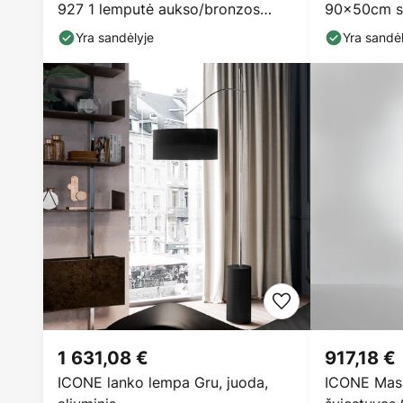
927 1 lemputė aukso/bronzos
90x50cm si
spalvos
Yra sandėlyje
Yra sandėl
1 631,08 €
917,18 €
ICONE lanko lempa Gru, juoda,
ICONE Masa