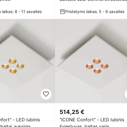
 laikas: 8 - 11 savaitės
Pristatymo laikas: 5 - 6 savaitės
€
514,25 €
ort" - LED lubinis
"ICONE Confort" - LED lubinis
baltai auksinis
šviestuvas, baltas varis