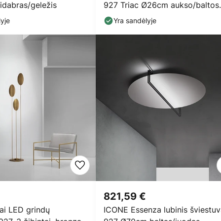
dabras/geležis
927 Triac Ø26cm aukso/baltos
spalvos
yje
Yra sandėlyje
821,59 €
i LED grindų
ICONE Essenza lubinis šviestu