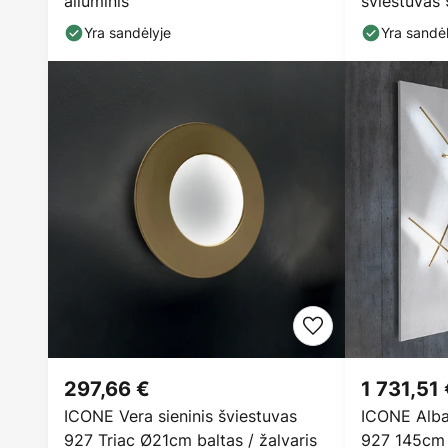
aliuminis
šviestuvas 
Yra sandėlyje
Yra sandėl
297,66 €
1 731,51
ICONE Vera sieninis šviestuvas
ICONE Albat
927 Triac Ø21cm baltas / žalvaris
927 145cm b