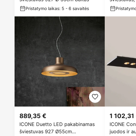
Pristatymo laikas: 5 - 6 savaitės
Pristatymo
889,35 €
1 102,31
ICONE Duetto LED pakabinamas
ICONE Con
šviestuvas 927 Ø55cm
juodos ir a