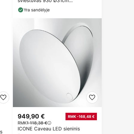
šviestuvas 930 Ø31cm
baltas/baltas
Yra sandėlyje
949,90 €
RMK -168,48 €
RMK
1 118,38 €
ICONE Caveau LED sieninis
as