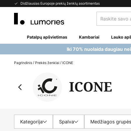
Skip
Didžiausias Europoje prekių ženklų asortimentas
to
Raskite
Content
savo
apšvietimą...
Patalpų apšvietimas
Kambariai
Lauko apš
Iki 70% nuolaida daugiau ne
Pagrindinis
Prekės ženklai
ICONE
ICONE
Kategorija
Spalva
Medžiagos grupė