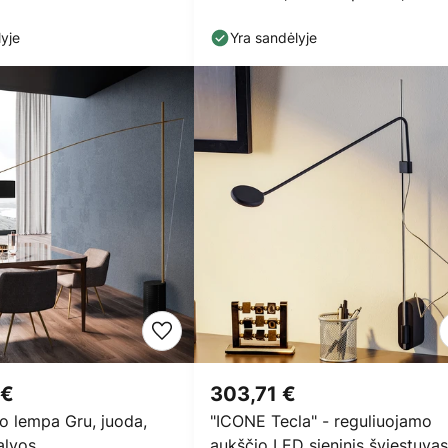
yje
Yra sandėlyje
 €
303,71 €
o lempa Gru, juoda,
"ICONE Tecla" - reguliuojamo
alvos
aukščio LED sieninis šviestuvas