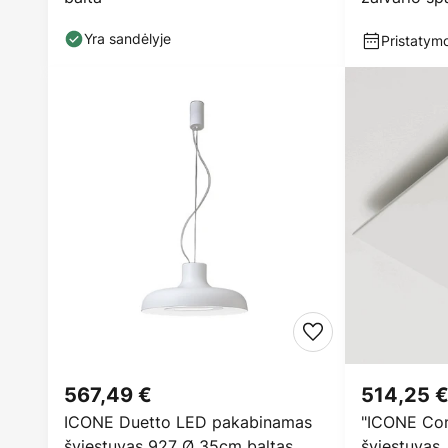
Yra sandėlyje
Pristatymo
567,49 €
514,25 
ICONE Duetto LED pakabinamas
"ICONE Conf
šviestuvas 927 Ø 35cm baltas
šviestuvas, 