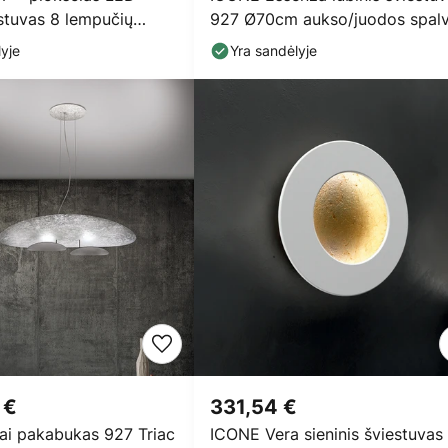
estuvas 8 lempučių
927 Ø70cm aukso/juodos spal
vos
yje
Yra sandėlyje
 €
331,54 €
i pakabukas 927 Triac
ICONE Vera sieninis šviestuvas