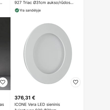
927 Triac Ø31cm aukso/rūdos
spalvos
Yra sandėlyje
376,31 €
vas
ICONE Vera LED sieninis