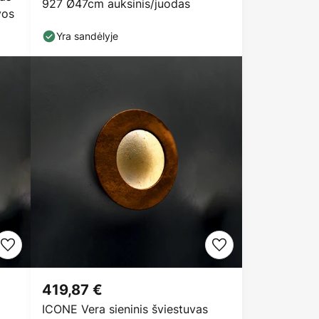
927 Ø47cm auksinis/juodas
vos
Yra sandėlyje
419,87 €
ICONE Vera sieninis šviestuvas