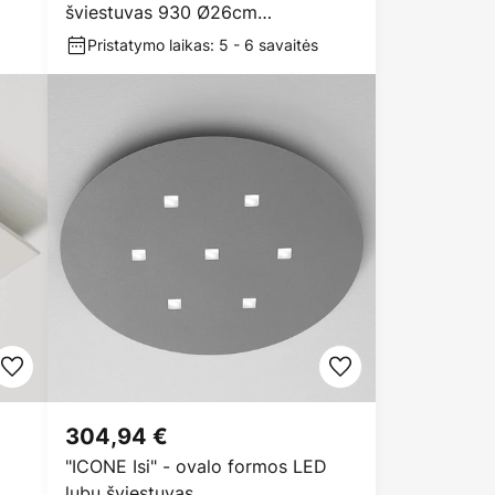
šviestuvas 930 Ø26cm
aukso/baltos spalvos
Pristatymo laikas: 5 - 6 savaitės
304,94 €
"ICONE Isi" - ovalo formos LED
lubų šviestuvas