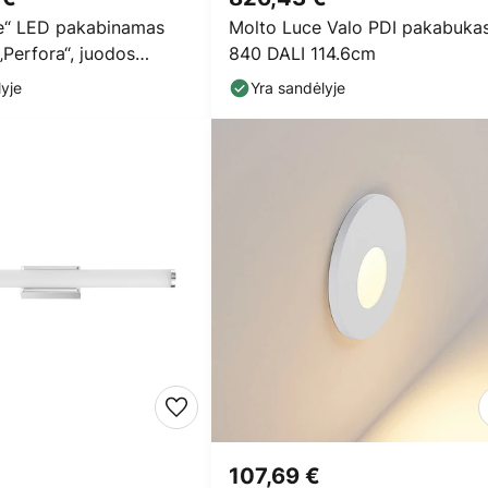
e“ LED pakabinamas
Molto Luce Valo PDI pakabuka
„Perfora“, juodos
840 DALI 114.6cm
kersmuo 90
yje
Yra sandėlyje
107,69 €