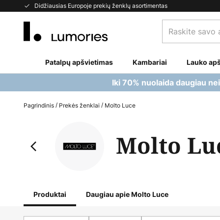
Skip
Didžiausias Europoje prekių ženklų asortimentas
to
Raskite
Content
savo
apšvietimą...
Patalpų apšvietimas
Kambariai
Lauko apš
Iki 70% nuolaida daugiau ne
Pagrindinis
Prekės ženklai
Molto Luce
Molto Lu
Produktai
Daugiau apie Molto Luce