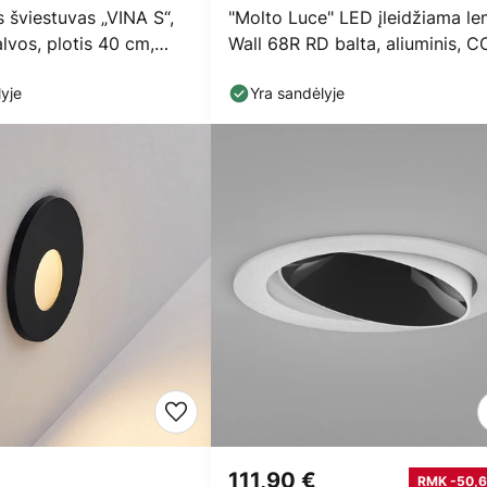
s šviestuvas „VINA S“,
"Molto Luce" LED įleidžiama l
vos, plotis 40 cm,
Wall 68R RD balta, aliuminis, C
yje
Yra sandėlyje
111,90 €
RMK -50,6