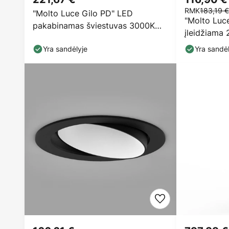
RMK
183,19 €
"Molto Luce Gilo PD" LED
"Molto Luc
pakabinamas šviestuvas 3000K
įleidžiama 
baltos spalvos
Yra sandėlyje
Yra sandėl