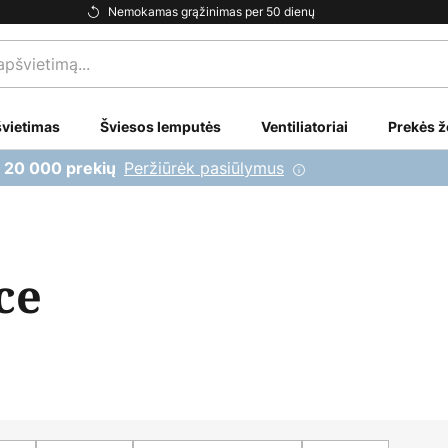
Nemokamas grąžinimas per 50 dienų
vietimas
Šviesos lemputės
Ventiliatoriai
Prekės ž
Peržiūrėk pasiūlymus
i 20 000 prekių
ce