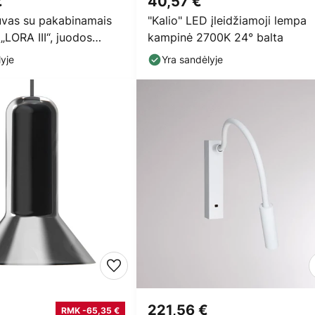
€
40,57 €
uvas su pakabinamais
"Kalio" LED įleidžiamoji lempa
 „LORA III“, juodos
kampinė 2700K 24° balta
kersmuo
yje
Yra sandėlyje
221,56 €
RMK -65,35 €