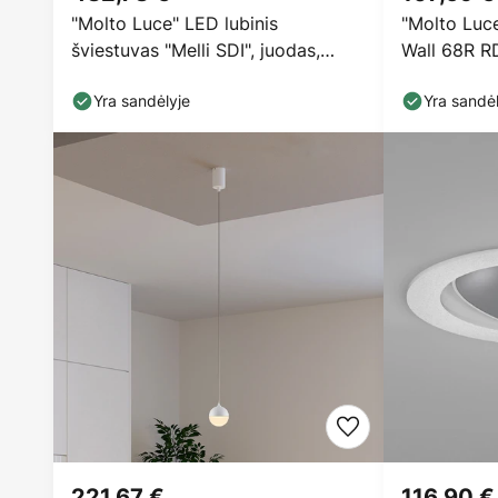
"Molto Luce" LED lubinis
"Molto Luc
šviestuvas "Melli SDI", juodas,
Wall 68R RD
aliuminis, Ø 33 cm
Yra sandėlyje
Yra sandėl
221,67 €
116,90 €