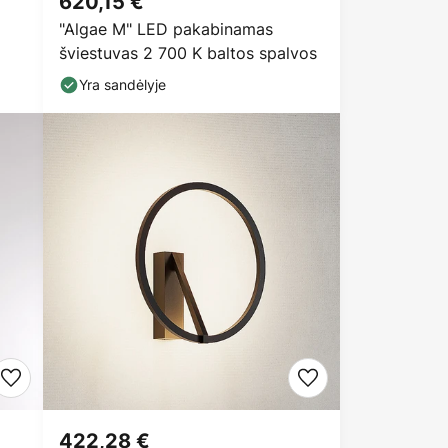
620,15 €
"Algae M" LED pakabinamas
šviestuvas 2 700 K baltos spalvos
Yra sandėlyje
422,28 €