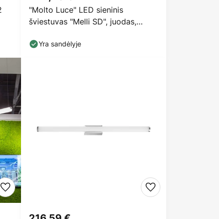
2
"Molto Luce" LED sieninis
šviestuvas "Melli SD", juodas,
aliuminis, Ø 33 cm
Yra sandėlyje
216,59 €