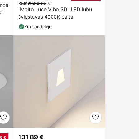
RMK
223,00 €
empa
"Molto Luce Vibo SD" LED lubų
CT
šviestuvas 4000K balta
Yra sandėlyje
131,89 €
8 €