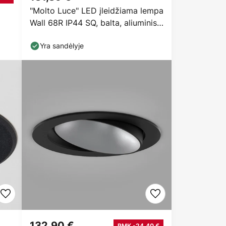
"Molto Luce" LED įleidžiama lempa
Wall 68R IP44 SQ, balta, aliuminis,
CCT
Yra sandėlyje
132,90 €
RMK -24,40 €