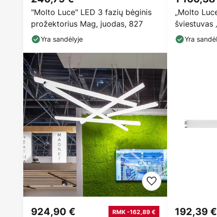
"Molto Luce" LED 3 fazių bėginis
„Molto Luc
prožektorius Mag, juodas, 827
šviestuvas 
spalvos, s
Yra sandėlyje
Yra sandėl
924,90 €
192,39 €
RMK -162,89 €