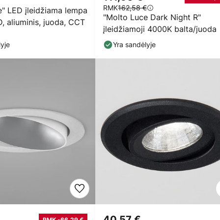
RMK
162,58 €
e" LED įleidžiama lempa
"Molto Luce Dark Night R"
, aliuminis, juoda, CCT
įleidžiamoji 4000K balta/juoda
yje
Yra sandėlyje
40,57 €
RMK -66,29 €