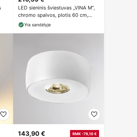
s
LED sieninis šviestuvas „VINA M“,
chromo spalvos, plotis 60 cm,
IP44, CCT
Yra sandėlyje
143,90 €
RMK -79,10 €