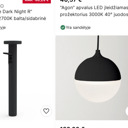
"Agon" apvalus LED įleidžiama
e Dark Night R"
prožektorius 3000K 40° juodo
2700K balta/sidabrinė
spalvos
yje
Yra sandėlyje