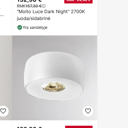
RMK
157,30 €
s
"Molto Luce Dark Night" 2700K
s
juoda/sidabrinė
Yra sandėlyje