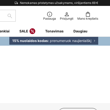
Nemokamas pristatymas užsakymams, viršijantiems 69 €
Paieška
Paslauga
Prisijungti
Mano krepšelis
enklai
SALE
Tonavimas
Daugiau
prenumeruok naujienlaiškį
15% nuolaidos kodas: