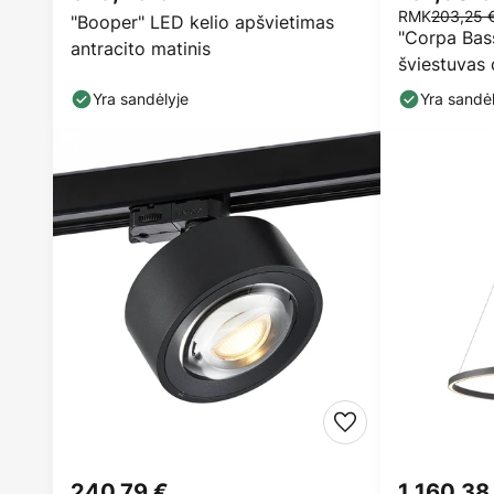
RMK
203,25 
"Booper" LED kelio apšvietimas
"Corpa Bas
antracito matinis
šviestuvas
Yra sandėlyje
Yra sandėl
240,79 €
1 160,38