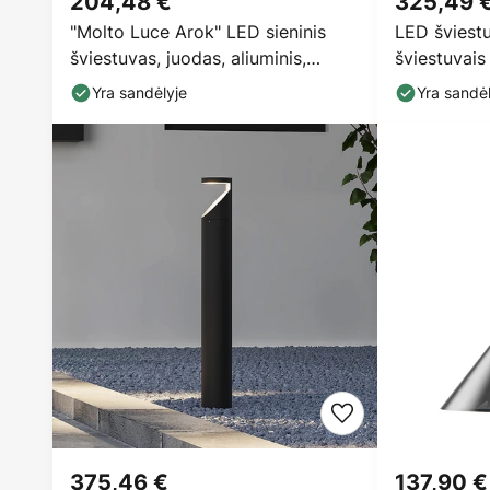
204,48 €
325,49 
"Molto Luce Arok" LED sieninis
LED šviest
šviestuvas, juodas, aliuminis,
šviestuvais
projekcija 49 cm
spalvos, s
Yra sandėlyje
Yra sandėl
375,46 €
137,90 €