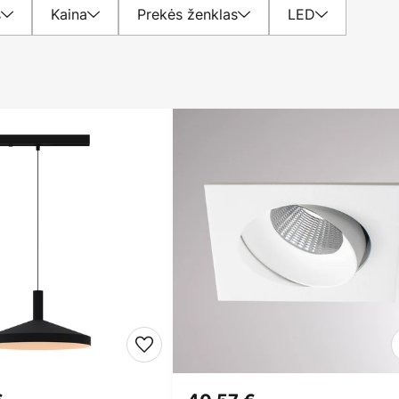
s
Kaina
Prekės ženklas
LED