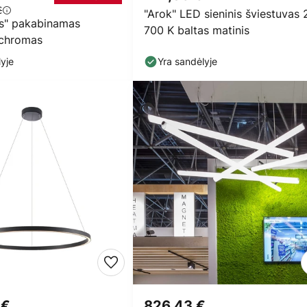
€
"Arok" LED sieninis šviestuvas 
s" pakabinamas
700 K baltas matinis
 chromas
yje
Yra sandėlyje
 €
826,43 €