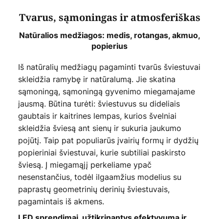
Tvarus, sąmoningas ir atmosferiškas
Natūralios medžiagos: medis, rotangas, akmuo,
popierius
Iš natūralių medžiagų pagaminti tvarūs šviestuvai
skleidžia ramybę ir natūralumą. Jie skatina
sąmoningą, sąmoningą gyvenimo miegamajame
jausmą. Būtina turėti: šviestuvus su dideliais
gaubtais ir kaitrines lempas, kurios švelniai
skleidžia šviesą ant sienų ir sukuria jaukumo
pojūtį. Taip pat populiarūs įvairių formų ir dydžių
popieriniai šviestuvai, kurie subtiliai paskirsto
šviesą. Į miegamąjį perkeliame ypač
nesenstančius, todėl ilgaamžius modelius su
paprastų geometrinių derinių šviestuvais,
pagamintais iš akmens.
LED sprendimai, užtikrinantys efektyvumą ir