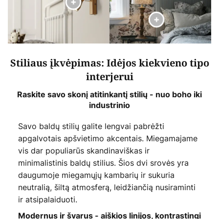
Stiliaus įkvėpimas: Idėjos kiekvieno tipo
interjerui
Raskite savo skonį atitinkantį stilių - nuo boho iki
industrinio
Savo baldų stilių galite lengvai pabrėžti
apgalvotais apšvietimo akcentais. Miegamajame
vis dar populiarūs skandinaviškas ir
minimalistinis baldų stilius. Šios dvi srovės yra
daugumoje miegamųjų kambarių ir sukuria
neutralią, šiltą atmosferą, leidžiančią nusiraminti
ir atsipalaiduoti.
Modernus ir švarus - aiškios linijos, kontrastingi