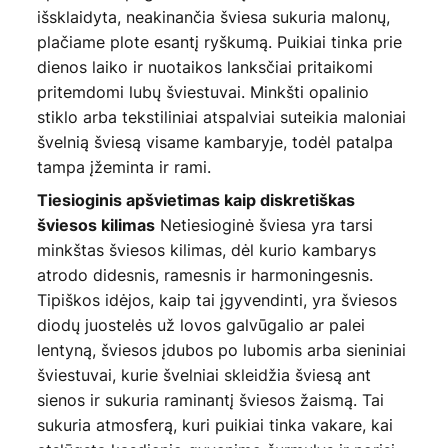
išsklaidyta, neakinančia šviesa sukuria malonų,
plačiame plote esantį ryškumą. Puikiai tinka prie
dienos laiko ir nuotaikos lanksčiai pritaikomi
pritemdomi lubų šviestuvai. Minkšti opalinio
stiklo arba tekstiliniai atspalviai suteikia maloniai
švelnią šviesą visame kambaryje, todėl patalpa
tampa įžeminta ir rami.
Tiesioginis apšvietimas kaip diskretiškas
Netiesioginė šviesa yra tarsi
šviesos kilimas
minkštas šviesos kilimas, dėl kurio kambarys
atrodo didesnis, ramesnis ir harmoningesnis.
Tipiškos idėjos, kaip tai įgyvendinti, yra šviesos
diodų juostelės už lovos galvūgalio ar palei
lentyną, šviesos įdubos po lubomis arba sieniniai
šviestuvai, kurie švelniai skleidžia šviesą ant
sienos ir sukuria raminantį šviesos žaismą. Tai
sukuria atmosferą, kuri puikiai tinka vakare, kai