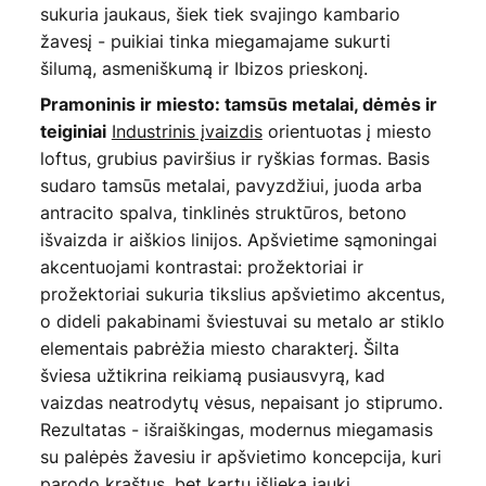
sukuria jaukaus, šiek tiek svajingo kambario
žavesį - puikiai tinka miegamajame sukurti
šilumą, asmeniškumą ir Ibizos prieskonį.
Pramoninis ir miesto: tamsūs metalai, dėmės ir
Industrinis įvaizdis
orientuotas į miesto
teiginiai
loftus, grubius paviršius ir ryškias formas. Basis
sudaro tamsūs metalai, pavyzdžiui, juoda arba
antracito spalva, tinklinės struktūros, betono
išvaizda ir aiškios linijos. Apšvietime sąmoningai
akcentuojami kontrastai: prožektoriai ir
prožektoriai sukuria tikslius apšvietimo akcentus,
o dideli pakabinami šviestuvai su metalo ar stiklo
elementais pabrėžia miesto charakterį. Šilta
šviesa užtikrina reikiamą pusiausvyrą, kad
vaizdas neatrodytų vėsus, nepaisant jo stiprumo.
Rezultatas - išraiškingas, modernus miegamasis
su palėpės žavesiu ir apšvietimo koncepcija, kuri
parodo kraštus, bet kartu išlieka jauki.