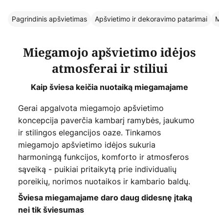
Pagrindinis apšvietimas
Apšvietimo ir dekoravimo patarimai
M
Miegamojo apšvietimo idėjos
atmosferai ir stiliui
Kaip šviesa keičia nuotaiką miegamajame
Gerai apgalvota miegamojo apšvietimo
koncepcija paverčia kambarį ramybės, jaukumo
ir stilingos elegancijos oaze. Tinkamos
miegamojo apšvietimo idėjos sukuria
harmoningą funkcijos, komforto ir atmosferos
sąveiką - puikiai pritaikytą prie individualių
poreikių, norimos nuotaikos ir kambario baldų.
Šviesa miegamajame daro daug didesnę įtaką
nei tik šviesumas