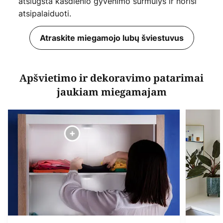
atslūgsta kasdienio gyvenimo šurmulys ir norisi
atsipalaiduoti.
Atraskite miegamojo lubų šviestuvus
Apšvietimo ir dekoravimo patarimai
jaukiam miegamajam