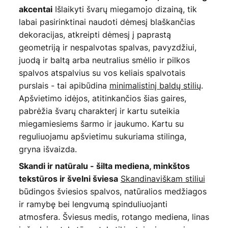
Išlaikyti švarų miegamojo dizainą, tik
akcentai
labai pasirinktinai naudoti dėmesį blaškančias
dekoracijas, atkreipti dėmesį į paprastą
geometriją ir nespalvotas spalvas, pavyzdžiui,
juodą ir baltą arba neutralius smėlio ir pilkos
spalvos atspalvius su vos keliais spalvotais
purslais - tai apibūdina
minimalistinį baldų stilių
.
Apšvietimo idėjos, atitinkančios šias gaires,
pabrėžia švarų charakterį ir kartu suteikia
miegamiesiems šarmo ir jaukumo. Kartu su
reguliuojamu apšvietimu sukuriama stilinga,
gryna išvaizda.
Skandi ir natūralu - šilta mediena, minkštos
Skandinaviškam stiliui
tekstūros ir švelni šviesa
būdingos šviesios spalvos, natūralios medžiagos
ir ramybę bei lengvumą spinduliuojanti
atmosfera. Šviesus medis, rotango mediena, linas