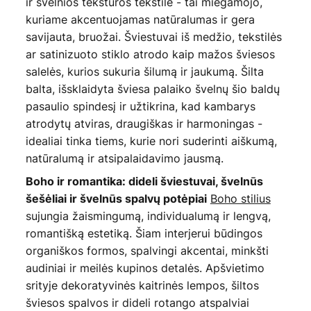
ir švelnios tekstūros tekstilė - tai miegamojo,
kuriame akcentuojamas natūralumas ir gera
savijauta, bruožai. Šviestuvai iš medžio, tekstilės
ar satinizuoto stiklo atrodo kaip mažos šviesos
salelės, kurios sukuria šilumą ir jaukumą. Šilta
balta, išsklaidyta šviesa palaiko švelnų šio baldų
pasaulio spindesį ir užtikrina, kad kambarys
atrodytų atviras, draugiškas ir harmoningas -
idealiai tinka tiems, kurie nori suderinti aiškumą,
natūralumą ir atsipalaidavimo jausmą.
Boho ir romantika: dideli šviestuvai, švelnūs
Boho stilius
šešėliai ir švelnūs spalvų potėpiai
sujungia žaismingumą, individualumą ir lengvą,
romantišką estetiką. Šiam interjerui būdingos
organiškos formos, spalvingi akcentai, minkšti
audiniai ir meilės kupinos detalės. Apšvietimo
srityje dekoratyvinės kaitrinės lempos, šiltos
šviesos spalvos ir dideli rotango atspalviai