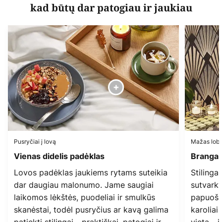
kad būtų dar patogiau ir jaukiau
Pusryčiai į lovą
Mažas lobi
Vienas didelis padėklas
Brangak
Lovos padėklas jaukiems rytams suteikia
Stilinga
dar daugiau malonumo. Jame saugiai
sutvarky
laikomos lėkštės, puodeliai ir smulkūs
papuošal
skanėstai, todėl pusryčius ar kavą galima
karoliai