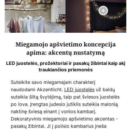
Miegamojo apšvietimo koncepcija
apima: akcentų nustatymą
LED juostelės, prožektoriai ir pasakų žibintai kaip akį
traukiančios priemonės
Suteikite savo miegamajam charakterį
naudodami Akzentlicht.
LED juostelės
už baldų
suteikia šiltą švytėjimą, taip pat šviesos juostelės
po lova. Įrengtas judesio jutiklis suteikia malonią
naktinę šviesą einant į vonios kambarį.
Dekoratyvinis miegamojo apšvietimo akcentas -
pasakų žibintai. Ji į poilsio kambarius įneša