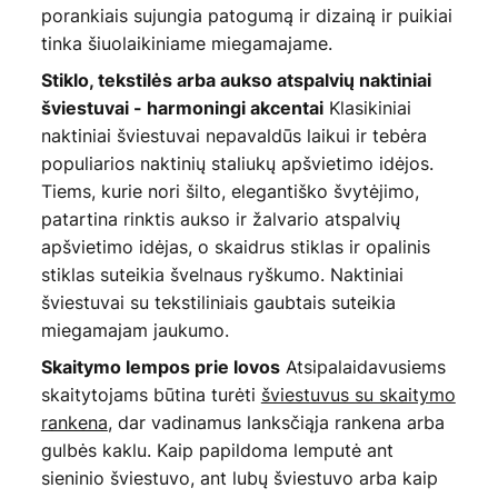
porankiais sujungia patogumą ir dizainą ir puikiai
tinka šiuolaikiniame miegamajame.
Stiklo, tekstilės arba aukso atspalvių naktiniai
Klasikiniai
šviestuvai - harmoningi akcentai
naktiniai šviestuvai nepavaldūs laikui ir tebėra
populiarios naktinių staliukų apšvietimo idėjos.
Tiems, kurie nori šilto, elegantiško švytėjimo,
patartina rinktis aukso ir žalvario atspalvių
apšvietimo idėjas, o skaidrus stiklas ir opalinis
stiklas suteikia švelnaus ryškumo. Naktiniai
šviestuvai su tekstiliniais gaubtais suteikia
miegamajam jaukumo.
Atsipalaidavusiems
Skaitymo lempos prie lovos
skaitytojams būtina turėti
šviestuvus su skaitymo
rankena
, dar vadinamus lanksčiąja rankena arba
gulbės kaklu. Kaip papildoma lemputė ant
sieninio šviestuvo, ant lubų šviestuvo arba kaip