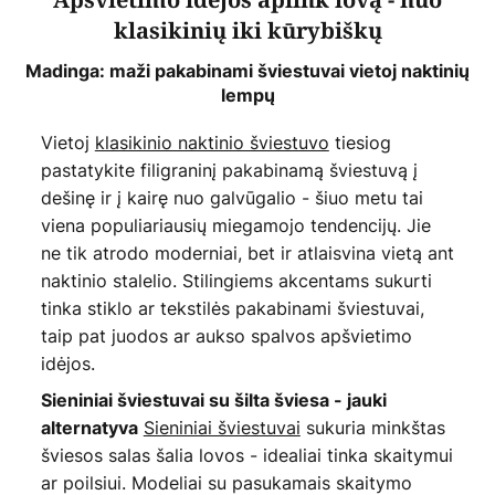
Apšvietimo idėjos aplink lovą - nuo
klasikinių iki kūrybiškų
Madinga: maži pakabinami šviestuvai vietoj naktinių
lempų
Vietoj
klasikinio naktinio šviestuvo
tiesiog
pastatykite filigraninį pakabinamą šviestuvą į
dešinę ir į kairę nuo galvūgalio - šiuo metu tai
viena populiariausių miegamojo tendencijų. Jie
ne tik atrodo moderniai, bet ir atlaisvina vietą ant
naktinio stalelio. Stilingiems akcentams sukurti
tinka stiklo ar tekstilės pakabinami šviestuvai,
taip pat juodos ar aukso spalvos apšvietimo
idėjos.
Sieniniai šviestuvai su šilta šviesa - jauki
Sieniniai šviestuvai
sukuria minkštas
alternatyva
šviesos salas šalia lovos - idealiai tinka skaitymui
ar poilsiui. Modeliai su pasukamais skaitymo