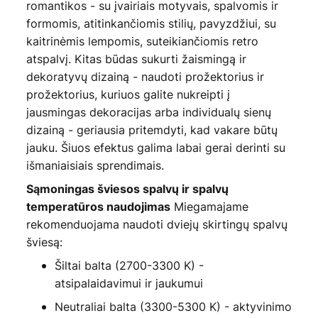
romantikos - su įvairiais motyvais, spalvomis ir
formomis, atitinkančiomis stilių, pavyzdžiui, su
kaitrinėmis lempomis, suteikiančiomis retro
atspalvį. Kitas būdas sukurti žaismingą ir
dekoratyvų dizainą - naudoti prožektorius ir
prožektorius, kuriuos galite nukreipti į
jausmingas dekoracijas arba individualų sienų
dizainą - geriausia pritemdyti, kad vakare būtų
jauku. Šiuos efektus galima labai gerai derinti su
išmaniaisiais sprendimais.
Sąmoningas šviesos spalvų ir spalvų
Miegamajame
temperatūros naudojimas
rekomenduojama naudoti dviejų skirtingų spalvų
šviesą:
Šiltai balta (2700-3300 K) -
atsipalaidavimui ir jaukumui
Neutraliai balta (3300-5300 K) - aktyvinimo