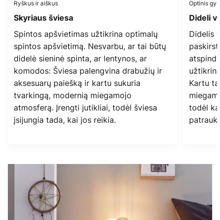
Ryškus ir aiškus
Optinis gyli
Skyriaus šviesa
Dideli v
Spintos apšvietimas užtikrina optimalų
Didelis 
spintos apšvietimą. Nesvarbu, ar tai būtų
paskirst
didelė sieninė spinta, ar lentynos, ar
atspindi 
komodos: Šviesa palengvina drabužių ir
užtikrin
aksesuarų paiešką ir kartu sukuria
Kartu tai
tvarkingą, modernią miegamojo
miegamas
atmosferą. Įrengti jutikliai, todėl šviesa
todėl ka
įsijungia tada, kai jos reikia.
patraukl