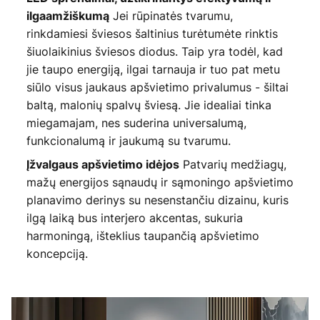
Jei rūpinatės tvarumu,
ilgaamžiškumą
rinkdamiesi šviesos šaltinius turėtumėte rinktis
šiuolaikinius šviesos diodus. Taip yra todėl, kad
jie taupo energiją, ilgai tarnauja ir tuo pat metu
siūlo visus jaukaus apšvietimo privalumus - šiltai
baltą, malonių spalvų šviesą. Jie idealiai tinka
miegamajam, nes suderina universalumą,
funkcionalumą ir jaukumą su tvarumu.
Patvarių medžiagų,
Įžvalgaus apšvietimo idėjos
mažų energijos sąnaudų ir sąmoningo apšvietimo
planavimo derinys su nesenstančiu dizainu, kuris
ilgą laiką bus interjero akcentas, sukuria
harmoningą, išteklius taupančią apšvietimo
koncepciją.