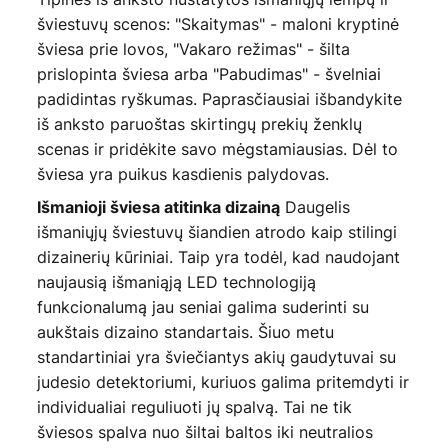
šviestuvų scenos: "Skaitymas" - maloni kryptinė
šviesa prie lovos, "Vakaro režimas" - šilta
prislopinta šviesa arba "Pabudimas" - švelniai
padidintas ryškumas. Paprasčiausiai išbandykite
iš anksto paruoštas skirtingų prekių ženklų
scenas ir pridėkite savo mėgstamiausias. Dėl to
šviesa yra puikus kasdienis palydovas.
Daugelis
Išmanioji šviesa atitinka dizainą
išmaniųjų šviestuvų šiandien atrodo kaip stilingi
dizainerių kūriniai. Taip yra todėl, kad naudojant
naujausią išmaniąją LED technologiją
funkcionalumą jau seniai galima suderinti su
aukštais dizaino standartais. Šiuo metu
standartiniai yra šviečiantys akių gaudytuvai su
judesio detektoriumi, kuriuos galima pritemdyti ir
individualiai reguliuoti jų spalvą. Tai ne tik
šviesos spalva nuo šiltai baltos iki neutralios