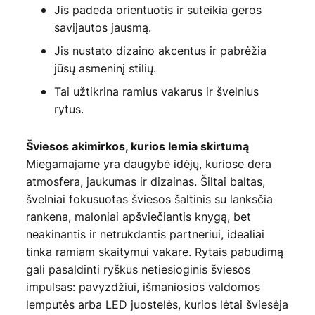
Jis padeda orientuotis ir suteikia geros
savijautos jausmą.
Jis nustato dizaino akcentus ir pabrėžia
jūsų asmeninį stilių.
Tai užtikrina ramius vakarus ir švelnius
rytus.
Šviesos akimirkos, kurios lemia skirtumą
Miegamajame yra daugybė idėjų, kuriose dera
atmosfera, jaukumas ir dizainas. Šiltai baltas,
švelniai fokusuotas šviesos šaltinis su lanksčia
rankena, maloniai apšviečiantis knygą, bet
neakinantis ir netrukdantis partneriui, idealiai
tinka ramiam skaitymui vakare. Rytais pabudimą
gali pasaldinti ryškus netiesioginis šviesos
impulsas: pavyzdžiui, išmaniosios valdomos
lemputės arba LED juostelės, kurios lėtai šviesėja