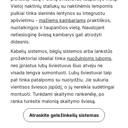
Vietoj naktinių staliukų su naktinėmis lempomis
puikiai tinka sieninės lentynos su integruotu
apšvietimu -
mažiems kambariams
praktiškos,
nuotaikingos ir taupančios vietą. Naudojant
netiesioginę šviesą kambarys gali atrodyti
didesnis.
Kabelių sistemos, bėgių sistemos arba lankstūs
prožektoriai idealiai tinka
nuožulnioms luboms
,
nes įprastus lubų šviestuvus šiuo atveju ne
visada lengva sumontuoti. Lubų šviestuvai taip
pat tinka patalpoms su nuolydžiu. Jie sukuria
vientisos šviesos įspūdį, o jų nereikia sudėtingai
montuoti. Turėdami skaitymo rankenėlę, po
ranka turėsite malonią skaitymo šviesą.
Atraskite geležinkelių sistemas