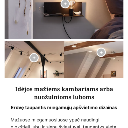
Idėjos mažiems kambariams arba
nuožulnioms luboms
Erdvę taupantis miegamųjų apšvietimo dizainas
Mažuose miegamuosiuose ypač naudingi
plokštieji lubų ir sienų šviestuvai, taupantys vietą.