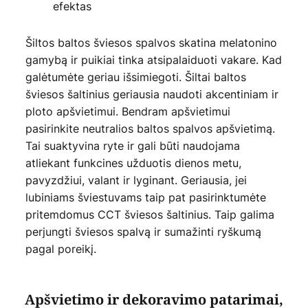
efektas
Šiltos baltos šviesos spalvos skatina melatonino
gamybą ir puikiai tinka atsipalaiduoti vakare. Kad
galėtumėte geriau išsimiegoti. Šiltai baltos
šviesos šaltinius geriausia naudoti akcentiniam ir
ploto apšvietimui. Bendram apšvietimui
pasirinkite neutralios baltos spalvos apšvietimą.
Tai suaktyvina ryte ir gali būti naudojama
atliekant funkcines užduotis dienos metu,
pavyzdžiui, valant ir lyginant. Geriausia, jei
lubiniams šviestuvams taip pat pasirinktumėte
pritemdomus CCT šviesos šaltinius. Taip galima
perjungti šviesos spalvą ir sumažinti ryškumą
pagal poreikį.
Apšvietimo ir dekoravimo patarimai,