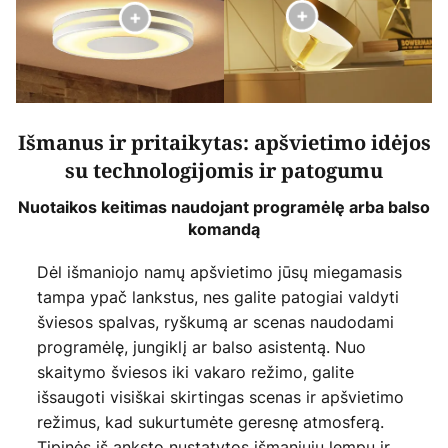
Išmanus ir pritaikytas: apšvietimo idėjos
su technologijomis ir patogumu
Nuotaikos keitimas naudojant programėlę arba balso
komandą
Dėl išmaniojo namų apšvietimo jūsų miegamasis
tampa ypač lankstus, nes galite patogiai valdyti
šviesos spalvas, ryškumą ar scenas naudodami
programėlę, jungiklį ar balso asistentą. Nuo
skaitymo šviesos iki vakaro režimo, galite
išsaugoti visiškai skirtingas scenas ir apšvietimo
režimus, kad sukurtumėte geresnę atmosferą.
Tipinės iš anksto nustatytos išmaniųjų lempų ir