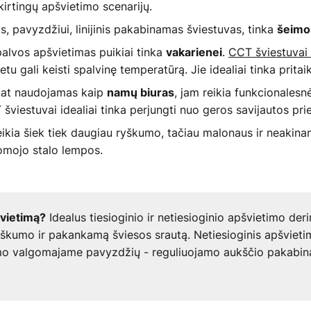
kirtingų apšvietimo scenarijų.
, pavyzdžiui, linijinis pakabinamas šviestuvas, tinka
šeimo
spalvos apšvietimas puikiai tinka
.
CCT šviestuvai
vakarienei
etu gali keisti spalvinę temperatūrą. Jie idealiai tinka pritaik
 pat naudojamas kaip
, jam reikia funkcionalesn
namų biuras
viestuvai idealiai tinka perjungti nuo geros savijautos prie
ikia šiek tiek daugiau ryškumo, tačiau malonaus ir neakinanč
omojo stalo lempos.
Idealus tiesioginio ir netiesioginio apšvietimo deri
švietimą?
 aiškumo ir pakankamą šviesos srautą. Netiesioginis apšviet
mo valgomajame pavyzdžių - reguliuojamo aukščio pakabina