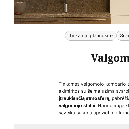
Tinkamai planuokite
Scen
Valgom
Tinkamas valgomojo kambario ap
akimirkos su šeima užima svarbi
, pabrėž
įtraukiančią atmosferą
. Harmoninga ski
valgomojo stalui
sąveika sukuria apšvietimo konce