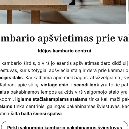
mbario apšvietimas prie va
Idėjos kambario centrui
ambario širdis, o virš jo esantis apšvietimas daro didžiulį
stuvas, kuris tolygiai apšviečia stalą ir dera prie kambario s
. Kai kalbama apie medžiagas, atsižvelgiama į vi
ijos dalis
 Kalbant apie stilių,
ir
yra tokie pat 
vintage chic
scandi look
pakabinamos lempos aukštis virš valgomojo stalo yra
alus
ikdomi.
tinka keli maži pa
ilgiems stačiakampiams stalams
tinka centrinis, galingas pakabinamas šviestuvas, ka
talams
ūtina
.
šilta balta šviesi spalva
Pirkti valgomojo kambario pakabinamus šviestuvus