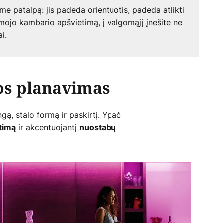
 patalpą: jis padeda orientuotis, padeda atlikti
omojo kambario apšvietimą, į valgomąjį įnešite ne
i.
os planavimas
gą, stalo formą ir paskirtį. Ypač
ir akcentuojantį
timą
nuostabų