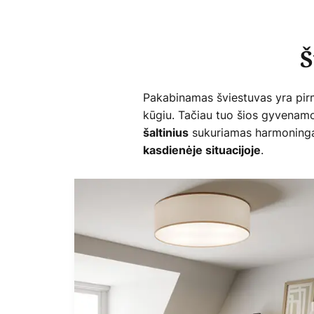
Š
Pakabinamas šviestuvas yra pirm
kūgiu. Tačiau tuo šios gyvenam
sukuriamas harmoningas
šaltinius
.
kasdienėje situacijoje