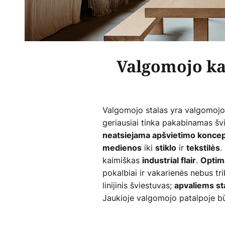
Valgomojo ka
Valgomojo stalas yra valgomojo k
geriausiai tinka pakabinamas švie
neatsiejama apšvietimo koncepc
iki
ir
.
medienos
stiklo
tekstilės
kaimiškas
.
industrial flair
Optim
pokalbiai ir vakarienės nebus tr
linijinis šviestuvas;
apvaliems s
Jaukioje valgomojo patalpoje b