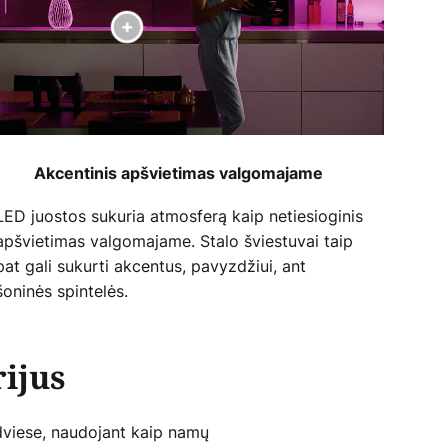
Akcentinis apšvietimas valgomajame
LED juostos sukuria atmosferą kaip netiesioginis
apšvietimas valgomajame. Stalo šviestuvai taip
pat gali sukurti akcentus, pavyzdžiui, ant
šoninės spintelės.
ijus
 dviese, naudojant kaip namų