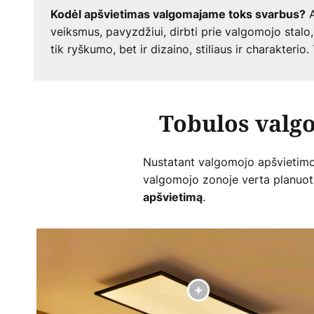
A
Kodėl apšvietimas valgomajame toks svarbus?
veiksmus, pavyzdžiui, dirbti prie valgomojo stalo
tik ryškumo, bet ir dizaino, stiliaus ir charakterio
Tobulos valg
Nustatant valgomojo apšvietimo k
valgomojo zonoje verta planuoti
.
apšvietimą