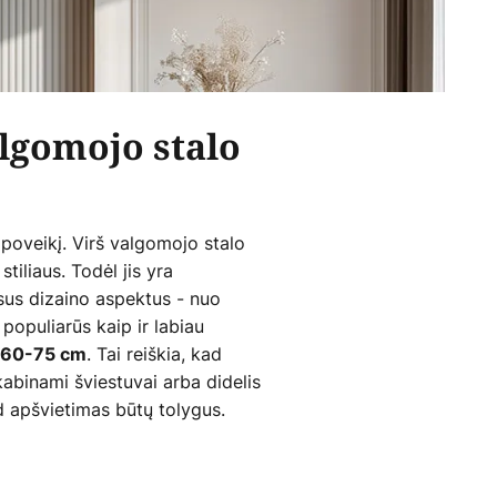
lgomojo stalo
 poveikį. Virš valgomojo stalo
tiliaus. Todėl jis yra
sus dizaino aspektus - nuo
populiarūs kaip ir labiau
. Tai reiškia, kad
60-75 cm
kabinami šviestuvai arba didelis
d apšvietimas būtų tolygus.