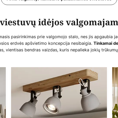
viestuvų idėjos valgomaja
asis pasirinkimas prie valgomojo stalo, nes jis apgaubia ja
osios erdvės apšvietimo koncepcija nesibaigia.
Tinkamai de
, vientisas bendras vaizdas, kuris nepalieka jokių trūkumų