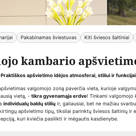
arijai
Pakabinamas šviestuvas
Kiti šviesos šaltiniai
ojo kambario apšvietimo
Praktiškos apšvietimo idėjos atmosferai, stiliui ir funkcijai
švietimas valgomojo zoną paverčia vieta, kurioje valgymas
ausią vietą, -
! Tinkami valgomojo 
tikra gyvenamąja erdve
ia
ir, galiausiai, bet ne mažiau svarbu
individualų baldų stilių
rtingų apšvietimo tipų, tiksliai parinktų šviesos šaltinių ir
pciją, kuri kviečia pasilikti ir mėgautis kasdienybe.