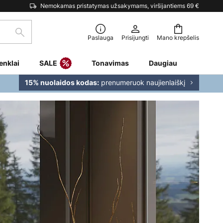
Nemokamas pristatymas užsakymams, viršijantiems 69 €
Paieška
Paslauga
Prisijungti
Mano krepšelis
enklai
SALE
Tonavimas
Daugiau
prenumeruok naujienlaiškį
15% nuolaidos kodas: