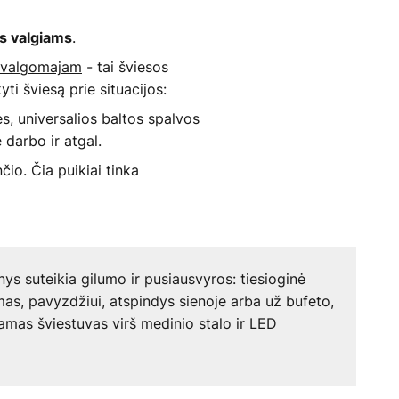
.
s valgiams
 valgomajam
- tai šviesos
yti šviesą prie situacijos:
ės, universalios baltos spalvos
 darbo ir atgal.
io. Čia puikiai tinka
nys suteikia gilumo ir pusiausvyros: tiesioginė
imas, pavyzdžiui, atspindys sienoje arba už bufeto,
mas šviestuvas virš medinio stalo ir LED