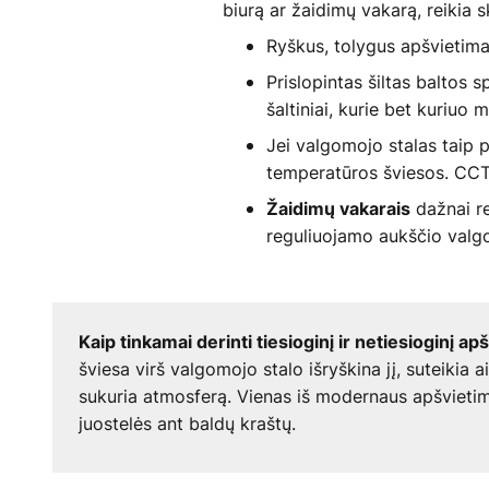
biurą ar žaidimų vakarą, reikia s
Ryškus, tolygus apšvietimas
Prislopintas šiltas baltos 
šaltiniai, kurie bet kuriuo m
Jei valgomojo stalas taip
temperatūros šviesos. CCT š
dažnai re
Žaidimų vakarais
reguliuojamo aukščio valg
Kaip tinkamai derinti tiesioginį ir netiesioginį ap
šviesa virš valgomojo stalo išryškina jį, suteikia
sukuria atmosferą. Vienas iš modernaus apšvieti
juostelės ant baldų kraštų.