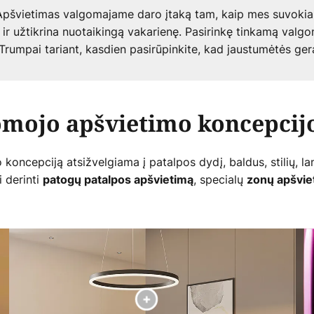
pšvietimas valgomajame daro įtaką tam, kaip mes suvokiame
, ir užtikrina nuotaikingą vakarienę. Pasirinkę tinkamą valg
. Trumpai tariant, kasdien pasirūpinkite, kad jaustumėtės gera
omojo apšvietimo koncepcij
oncepciją atsižvelgiama į patalpos dydį, baldus, stilių, lan
 derinti
, specialų
patogų patalpos apšvietimą
zonų apšvie