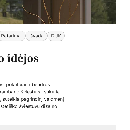
Patarimai
Išvada
DUK
 idėjos
, pokalbiai ir bendros
kambario šviestuvai sukuria
, suteikia pagrindinį vaidmenį
 estetiško šviestuvų dizaino