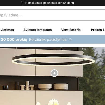
Nemokamas grąžinimas per 50 dienų
vietimas
Šviesos lemputės
Ventiliatoriai
Prekės ž
Peržiūrėk pasiūlymus
i 20 000 prekių