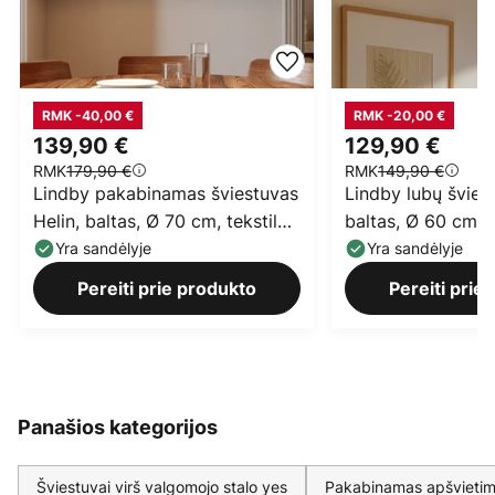
RMK -40,00 €
RMK -20,00 €
139,90 €
129,90 €
RMK
179,90 €
RMK
149,90 €
Lindby pakabinamas šviestuvas
Lindby lubų šviest
Helin, baltas, Ø 70 cm, tekstilė,
baltas, Ø 60 cm, t
3 x E27
E27
Yra sandėlyje
Yra sandėlyje
Pereiti prie produkto
Pereiti prie
Panašios kategorijos
Šviestuvai virš valgomojo stalo yes
Pakabinamas apšvietima