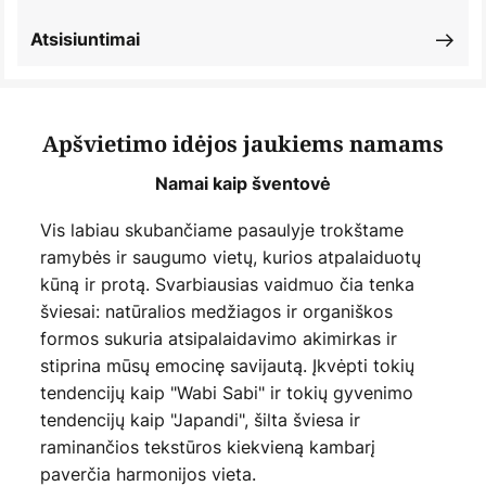
Atsisiuntimai
Apšvietimo idėjos jaukiems namams
Namai kaip šventovė
Vis labiau skubančiame pasaulyje trokštame
ramybės ir saugumo vietų, kurios atpalaiduotų
kūną ir protą. Svarbiausias vaidmuo čia tenka
šviesai: natūralios medžiagos ir organiškos
formos sukuria atsipalaidavimo akimirkas ir
stiprina mūsų emocinę savijautą. Įkvėpti tokių
tendencijų kaip "Wabi Sabi" ir tokių gyvenimo
tendencijų kaip "Japandi", šilta šviesa ir
raminančios tekstūros kiekvieną kambarį
paverčia harmonijos vieta.