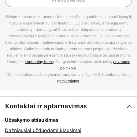
Prenumeruoti
Užsiprenumeruokite Lumories.lt naujienlaiškį ir gaukite puikių pasiūlymų iš
mūsų lempų ir šviestuvų, ventiliatorių, LED apšvietimo, išmaniųjų namų
produktų ir dar daugiau! Gausite išskirtinių nuolaidų, produktų
rekomendacijų ir įkvepiančio turinio. Mes vertiname jūsų, kaip vertingo
kliento, atsiliepimus ir galime susisiekti su jumis dėl produkto apžvalgos po
pirkimo. Galite bet kada atsisakyti prenumeratos paspaudę kiekvieno
naujienlaiškio pabaigoje esančią atsisakymo nuorodą arba parašę mums
žinutę per
kontaktinę formą
. Daugiau informacijos rasite mūsų
privatumo
politikoje
.
*Gali būti taikoma užsakymams, kurių suma viršija 99 €. Netaikoma šiems
gamintojams
.
Kontaktai ir aptarnavimas
Užsakymo atšaukimas
Dažniausiai užduodami klausimai