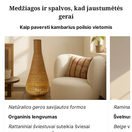
Medžiagos ir spalvos, kad jaustumėtės
gerai
Kaip paversti kambarius poilsio vietomis
Natūralios geros savijautos formos
Raminant
Organinis lengvumas
Švelnus
Rattaniniai šviestuvai
suteikia šviesai
Beige
ve