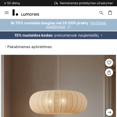
Nemokamas pristatymas užsakymams, viršijantiems 69 €
Skip
to
Content
ška
Peržiūrėk
Iki 70% nuolaida daugiau nei 20 000 prekių
pasiūlymus
prenumeruok naujienlaiškį
15% nuolaidos kodas:
Pakabinamas apšvietimas
Skip
to
the
end
of
the
images
gallery