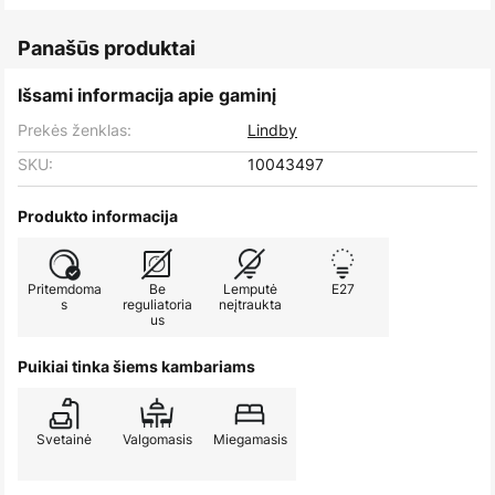
Panašūs produktai
Išsami informacija apie gaminį
Prekės ženklas:
Lindby
SKU:
10043497
Produkto informacija
Pritemdoma
Be
Lemputė
E27
s
reguliatoria
neįtraukta
us
Puikiai tinka šiems kambariams
Svetainė
Valgomasis
Miegamasis