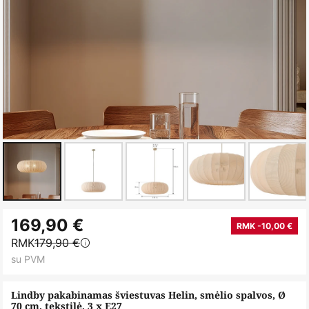
Skip
169,90 €
to
RMK -10,00 €
RMK
179,90 €
the
su PVM
beginning
of
Lindby pakabinamas šviestuvas Helin, smėlio spalvos, Ø
the
70 cm, tekstilė, 3 x E27