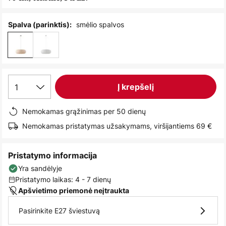
images
gallery
smėlio spalvos
Spalva (parinktis):
1
Į krepšelį
Nemokamas grąžinimas per 50 dienų
Nemokamas pristatymas užsakymams, viršijantiems 69 €
Pristatymo informacija
Yra sandėlyje
Pristatymo laikas: 4 - 7 dienų
Apšvietimo priemonė neįtraukta
Pasirinkite E27 šviestuvą