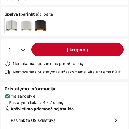
images
gallery
balta
Spalva (parinktis):
1
Į krepšelį
Nemokamas grąžinimas per 50 dienų
Nemokamas pristatymas užsakymams, viršijantiems 69 €
Pristatymo informacija
Yra sandėlyje
Pristatymo laikas: 4 - 7 dienų
Apšvietimo priemonė neįtraukta
Pasirinkite G9 šviestuvą