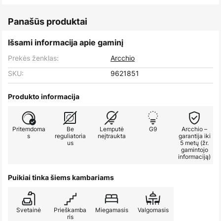
Panašūs produktai
Išsami informacija apie gaminį
Prekės ženklas:
Arcchio
SKU:
9621851
Produkto informacija
Pritemdoma
Be
Lemputė
G9
Arcchio –
s
reguliatoria
neįtraukta
garantija iki
us
5 metų (žr.
gamintojo
informaciją)
Puikiai tinka šiems kambariams
Svetainė
Prieškamba
Miegamasis
Valgomasis
ris