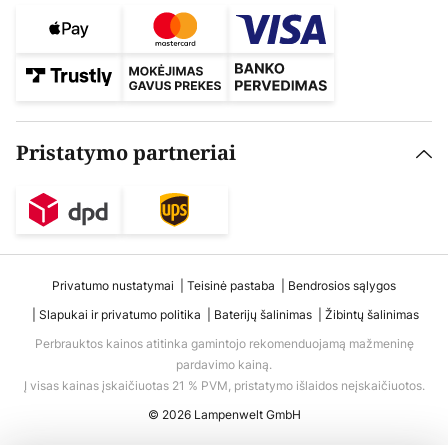
Pristatymo partneriai
Privatumo nustatymai
Teisinė pastaba
Bendrosios sąlygos
Slapukai ir privatumo politika
Baterijų šalinimas
Žibintų šalinimas
Perbrauktos kainos atitinka gamintojo rekomenduojamą mažmeninę
pardavimo kainą.
Į visas kainas įskaičiuotas 21 % PVM, pristatymo išlaidos neįskaičiuotos.
© 2026 Lampenwelt GmbH