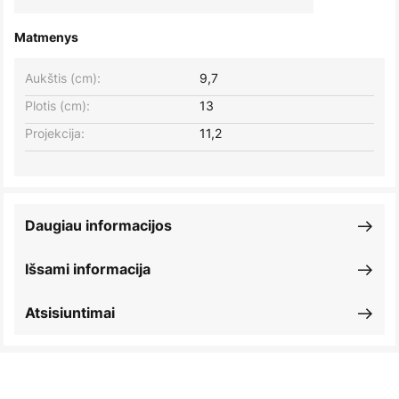
Matmenys
Aukštis (cm):
9,7
Plotis (cm):
13
Projekcija:
11,2
Daugiau informacijos
Išsami informacija
Atsisiuntimai