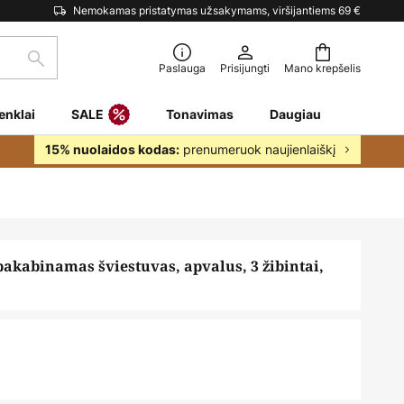
Nemokamas pristatymas užsakymams, viršijantiems 69 €
Paieška
Paslauga
Prisijungti
Mano krepšelis
enklai
SALE
Tonavimas
Daugiau
prenumeruok naujienlaiškį
15% nuolaidos kodas:
pakabinamas šviestuvas, apvalus, 3 žibintai,
€