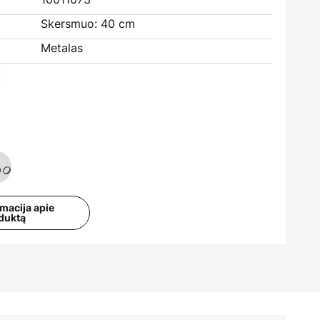
Skersmuo: 40 cm
Metalas
rmacija apie
duktą