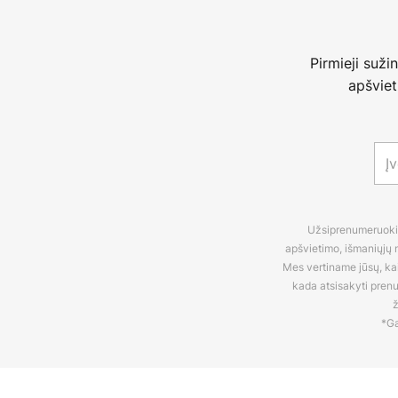
Pirmieji suži
apšviet
Užsiprenumeruokite
apšvietimo, išmaniųjų n
Mes vertiname jūsų, kaip
kada atsisakyti pren
ž
*Ga