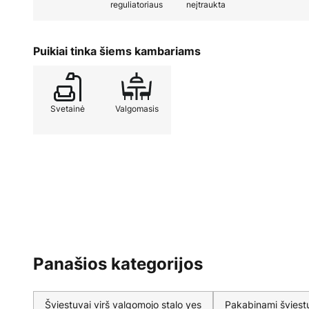
reguliatoriaus
neįtraukta
Puikiai tinka šiems kambariams
Svetainė
Valgomasis
Panašios kategorijos
Šviestuvai virš valgomojo stalo yes
Pakabinami šviest