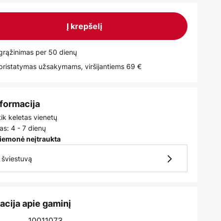
Į krepšelį
rąžinimas per 50 dienų
istatymas užsakymams, viršijantiems 69 €
nformacija
tik keletas vienetų
as: 4 - 7 dienų
iemonė neįtraukta
7 šviestuvą
acija apie gaminį
10011073