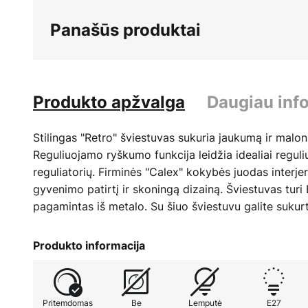
beginning
Panašūs produktai
of
the
images
gallery
Produkto apžvalga
Daugiau inf
Stilingas "Retro" šviestuvas sukuria jaukumą ir malo
Reguliuojamo ryškumo funkcija leidžia idealiai reguli
reguliatorių. Firminės "Calex" kokybės juodas interjer
gyvenimo patirtį ir skoningą dizainą. Šviestuvas turi
pagamintas iš metalo. Su šiuo šviestuvu galite sukur
Produkto informacija
Pritemdomas
Be
Lemputė
E27