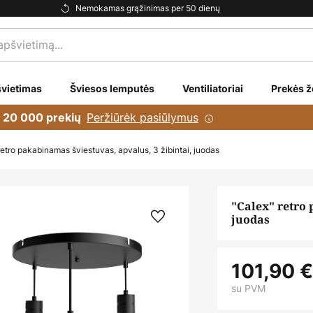
Nemokamas grąžinimas per 50 dienų
vietimas
Šviesos lemputės
Ventiliatoriai
Prekės ž
Peržiūrėk pasiūlymus
i 20 000 prekių
retro pakabinamas šviestuvas, apvalus, 3 žibintai, juodas
"Calex" retro 
juodas
101,90 
su PVM