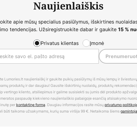
Naujienlaiškis
nokite apie mūsų specialius pasiūlymus, išskirtines nuolaidas
imo tendencijas. Užsiregistruokite dabar ir gaukite
15 % nu
Privatus klientas
Įmonė
Prenumeruot
 Lumories.lt naujienlaiškį ir gaukite puikių pasiūlymų iš mūsų lempų ir šviestuvų,
amų produktų ir dar daugiau! Gausite išskirtinių nuolaidų, produktų rekomendacijų
 vertingo kliento, atsiliepimus ir galime susisiekti su jumis dėl produkto apžvalg
umeratos paspaudę kiekvieno naujienlaiškio pabaigoje esančią atsisakymo nuo
inutę per
kontaktinę formą
. Daugiau informacijos rasite mūsų
privatumo politikoj
li būti taikoma užsakymams, kurių suma viršija 99 €. Netaikoma šiems
gamintoj