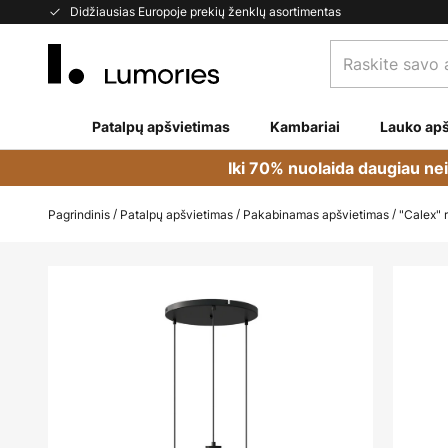
Skip
Didžiausias Europoje prekių ženklų asortimentas
to
Raskite
Content
savo
apšvietimą...
Patalpų apšvietimas
Kambariai
Lauko apš
Iki 70% nuolaida daugiau ne
Pagrindinis
Patalpų apšvietimas
Pakabinamas apšvietimas
"Calex" 
Skip
to
the
end
of
the
images