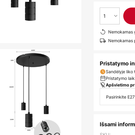
1
Nemokamas g
Nemokamas pr
Pristatymo i
Sandėlyje liko 
Pristatymo laik
Apšvietimo pr
Pasirinkite E2
Išsami inform
SKU: