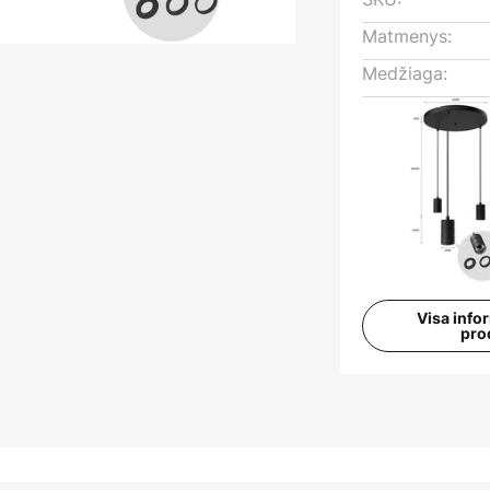
Matmenys:
Medžiaga:
Visa info
pro