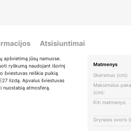
ormacijos
Atsisiuntimai
nų apšvietimą jūsų namuose.
Matmenys
uoti ryškumą naudojant išorinį
o šviestuvas reiškia puikią
Skersmuo (cm):
 E27 lizdą. Apvalus šviestuvas
Maksimalus pakab
ti nuostabią atmosferą.
(cm):
Kiti matmenys:
Grynasis svoris (