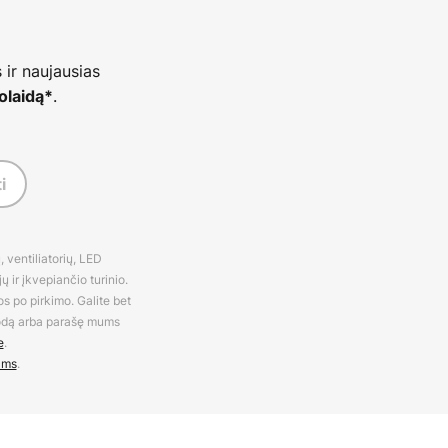
 ir naujausias
.
olaidą*
i
 ventiliatorių, LED
 ir įkvepiančio turinio.
os po pirkimo. Galite bet
rodą arba parašę mums
e
.
ams
.