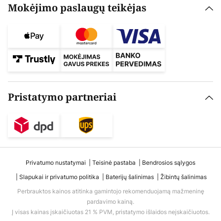
Mokėjimo paslaugų teikėjas
Pristatymo partneriai
Privatumo nustatymai
Teisinė pastaba
Bendrosios sąlygos
Slapukai ir privatumo politika
Baterijų šalinimas
Žibintų šalinimas
Perbrauktos kainos atitinka gamintojo rekomenduojamą mažmeninę
pardavimo kainą.
Į visas kainas įskaičiuotas 21 % PVM, pristatymo išlaidos neįskaičiuotos.