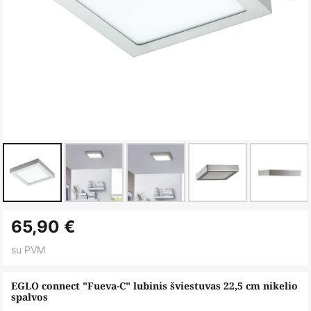
Skip
65,90 €
to
the
su PVM
beginning
of
EGLO connect "Fueva-C" lubinis šviestuvas 22,5 cm nikelio
spalvos
the