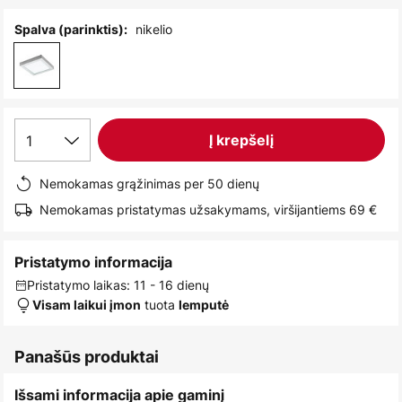
images
gallery
nikelio
Spalva (parinktis):
1
Į krepšelį
Nemokamas grąžinimas per 50 dienų
Nemokamas pristatymas užsakymams, viršijantiems 69 €
Pristatymo informacija
Pristatymo laikas: 11 - 16 dienų
tuota
Visam laikui įmon
lemputė
Panašūs produktai
Išsami informacija apie gaminį