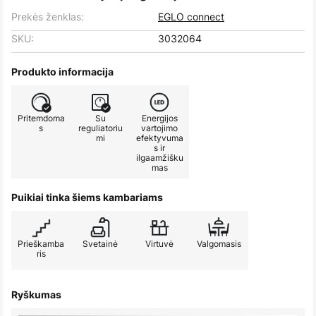
Prekės ženklas:
EGLO connect
SKU:
3032064
Produkto informacija
Pritemdoma
Su
Energijos
s
reguliatoriu
vartojimo
mi
efektyvuma
s ir
ilgaamžišku
mas
Puikiai tinka šiems kambariams
Prieškamba
Svetainė
Virtuvė
Valgomasis
ris
Ryškumas