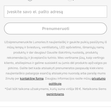
Prenumeruoti
Užsiprenumeruokite Lumories.lt naujienlaiškį ir gaukite puikių pasiūlymų iš
mūsų lempų ir šviestuvų, ventiliatorių, LED apšvietimo, išmaniųjų namų
produktų ir dar daugiau! Gausite išskirtinių nuolaidų, produktų
rekomendacijų ir įkvepiančio turinio. Mes vertiname jūsų, kaip vertingo
kliento, atsiliepimus ir galime susisiekti su jumis dėl produkto apžvalgos po
pirkimo. Galite bet kada atsisakyti prenumeratos paspaudę kiekvieno
naujienlaiškio pabaigoje esančią atsisakymo nuorodą arba parašę mums
žinutę per
kontaktinę formą
. Daugiau informacijos rasite mūsų
privatumo
politikoje
.
*Gali būti taikoma užsakymams, kurių suma viršija 99 €. Netaikoma šiems
gamintojams
.