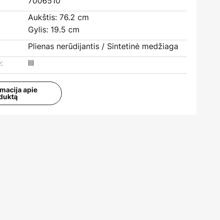
7006510
Aukštis: 76.2 cm
Gylis: 19.5 cm
Plienas nerūdijantis / Sintetinė medžiaga
:
III
rmacija apie
duktą