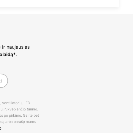
 ir naujausias
.
olaidą*
i
 ventiliatorių, LED
 ir įkvepiančio turinio.
os po pirkimo. Galite bet
rodą arba parašę mums
e
.