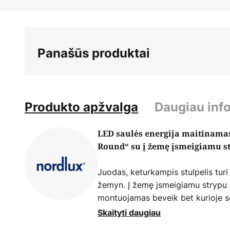
Skip
to
the
beginning
Panašūs produktai
of
the
images
gallery
Produkto apžvalga
Daugiau inf
LED saulės energija maitinamas
Round“ su į žemę įsmeigiamu s
Juodas, keturkampis stulpelis turi
žemyn. Į žemę įsmeigiamu strypu ši
montuojamas beveik bet kurioje so
būtų gerai apšviesta saulės spindul
Skaityti daugiau
paverčia šviesos energija. Jutiklis 