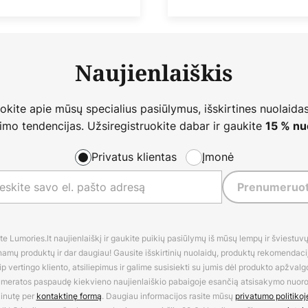
Naujienlaiškis
nokite apie mūsų specialius pasiūlymus, išskirtines nuolaidas
imo tendencijas. Užsiregistruokite dabar ir gaukite
15 % nu
Privatus klientas
Įmonė
Prenumeruot
 Lumories.lt naujienlaiškį ir gaukite puikių pasiūlymų iš mūsų lempų ir šviestuvų,
amų produktų ir dar daugiau! Gausite išskirtinių nuolaidų, produktų rekomendacijų
 vertingo kliento, atsiliepimus ir galime susisiekti su jumis dėl produkto apžvalg
umeratos paspaudę kiekvieno naujienlaiškio pabaigoje esančią atsisakymo nuo
inutę per
kontaktinę formą
. Daugiau informacijos rasite mūsų
privatumo politikoj