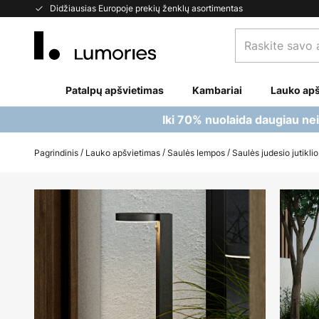
Skip
Didžiausias Europoje prekių ženklų asortimentas
to
Raskite
Content
savo
apšvietimą...
Patalpų apšvietimas
Kambariai
Lauko apš
Iki 70% nuolaida daugiau ne
Pagrindinis
Lauko apšvietimas
Saulės lempos
Saulės judesio jutikli
Skip
to
the
end
of
the
images