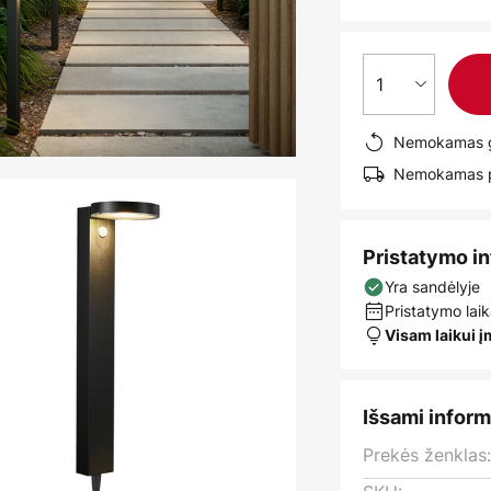
1
Nemokamas g
Nemokamas pr
Pristatymo i
Yra sandėlyje
Pristatymo laik
Visam laikui 
Išsami inform
Prekės ženklas