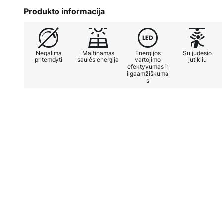
užfiksuoja judesį. Rica Round puiki
Produkto informacija
takams ar įvažiavimams sukurti ir 
- Akumuliatorius 2200 mAh
Negalima
Maitinamas
Energijos
Su judesio
pritemdyti
saulės energija
vartojimo
jutikliu
efektyvumas ir
- Jutiklis fiksuoja judesius 8 metr
ilgaamžiškuma
s