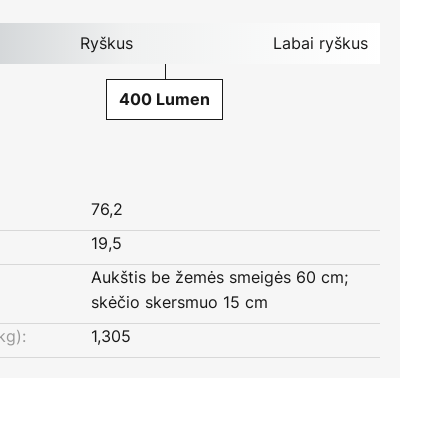
Ryškus
Labai ryškus
400 Lumen
76,2
19,5
Aukštis be žemės smeigės 60 cm;
skėčio skersmuo 15 cm
kg):
1,305