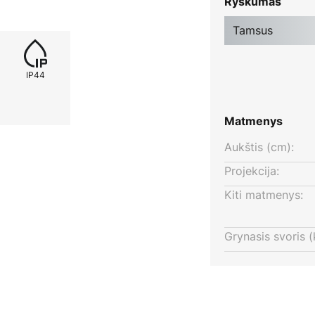
Ryškumas
ai tinka orientacinei šviesai
veikia be jokio elektros tiekimo.
Tamsus
IP44
ų spinduliu ir 100° kampu
Matmenys
Aukštis (cm):
Projekcija:
Kiti matmenys:
Grynasis svoris (