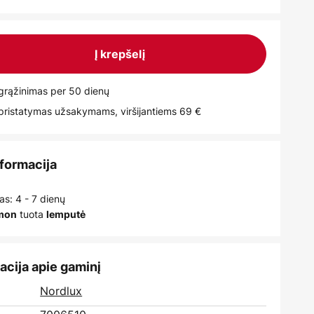
Į krepšelį
rąžinimas per 50 dienų
istatymas užsakymams, viršijantiems 69 €
nformacija
as: 4 - 7 dienų
tuota
įmon
lemputė
acija apie gaminį
:
Nordlux