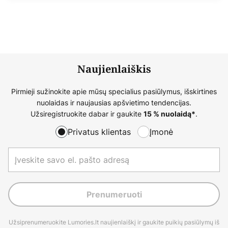
Naujienlaiškis
Pirmieji sužinokite apie mūsų specialius pasiūlymus, išskirtines
nuolaidas ir naujausias apšvietimo tendencijas.
Užsiregistruokite dabar ir gaukite
.
15 % nuolaidą*
Privatus klientas
Įmonė
Prenumeruoti
Užsiprenumeruokite Lumories.lt naujienlaiškį ir gaukite puikių pasiūlymų iš