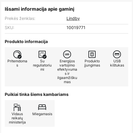
Išsami informacija apie gaminį
Prekės ženklas:
Lindby
SKU:
10019771
Produkto informacija
Pritemdoma
Su
Energijos
Produkto
USB
s
reguliatoriu
vartojimo
įjungimas
kištukas
mi
efektyvuma
s ir
ilgaamžišku
mas
Puikiai tinka šiems kambariams
Vidaus
Miegamasis
reikalų
ministerija