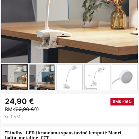
Skip
24,90 €
to
RMK -16%
RMK
29,90 €
the
su PVM
beginning
of
"Lindby" LED įkraunama spaustuvinė lemputė Maori,
the
balta, metalinė, CCT,