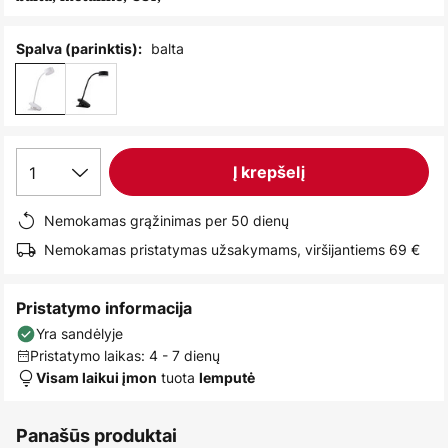
images
gallery
balta
Spalva (parinktis):
1
Į krepšelį
Nemokamas grąžinimas per 50 dienų
Nemokamas pristatymas užsakymams, viršijantiems 69 €
Pristatymo informacija
Yra sandėlyje
Pristatymo laikas: 4 - 7 dienų
tuota
Visam laikui įmon
lemputė
Panašūs produktai