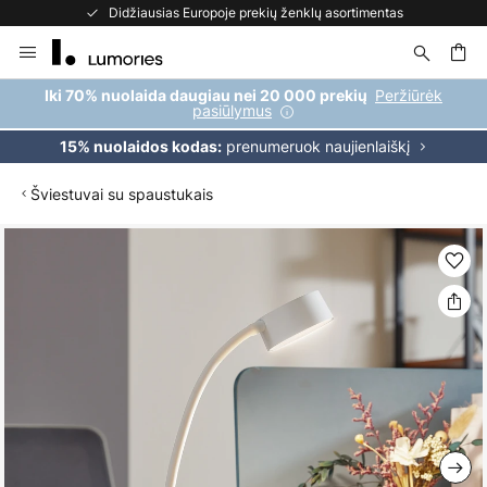
Didžiausias Europoje prekių ženklų asortimentas
Skip
to
Content
ška
Peržiūrėk
Iki 70% nuolaida daugiau nei 20 000 prekių
pasiūlymus
prenumeruok naujienlaiškį
15% nuolaidos kodas:
Šviestuvai su spaustukais
Skip
to
the
end
of
the
images
gallery