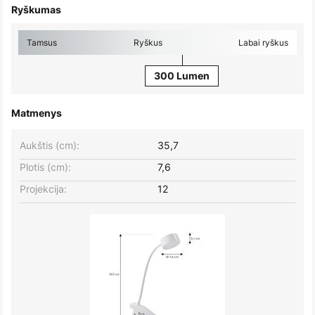
Ryškumas
Tamsus
Ryškus
Labai ryškus
300 Lumen
Matmenys
Aukštis (cm):
35,7
Plotis (cm):
7,6
Projekcija:
12