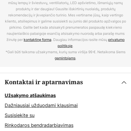
mūsų lempų ir šviestuvų, ventiliatorių, LED apšvietimo, išmaniųjų namų
produktų ir dar daugiau! Gausite išskirtinių nuolaidų, produktų
rekomendacijų ir įkvepiančio turinio. Mes vertiname jūsų, kaip vertingo
kliento, atsiliepimus ir galime susisiekti su jumis dėl produkto apžvalgos po
pirkimo. Galite bet kada atsisakyti prenumeratos paspaudę kiekvieno
naujienlaiškio pabaigoje esančią atsisakymo nuorodą arba parašę mums
žinutę per
kontaktinę formą
. Daugiau informacijos rasite mūsų
privatumo
politikoje
.
*Gali būti taikoma užsakymams, kurių suma viršija 99 €. Netaikoma šiems
gamintojams
.
Kontaktai ir aptarnavimas
Užsakymo atšaukimas
Dažniausiai užduodami klausimai
Susisiekite su
Rinkodaros bendradarbiavimas