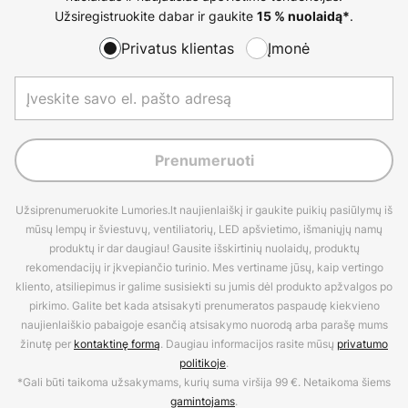
Užsiregistruokite dabar ir gaukite
.
15 % nuolaidą*
Privatus klientas
Įmonė
Prenumeruoti
Užsiprenumeruokite Lumories.lt naujienlaiškį ir gaukite puikių pasiūlymų iš
mūsų lempų ir šviestuvų, ventiliatorių, LED apšvietimo, išmaniųjų namų
produktų ir dar daugiau! Gausite išskirtinių nuolaidų, produktų
rekomendacijų ir įkvepiančio turinio. Mes vertiname jūsų, kaip vertingo
kliento, atsiliepimus ir galime susisiekti su jumis dėl produkto apžvalgos po
pirkimo. Galite bet kada atsisakyti prenumeratos paspaudę kiekvieno
naujienlaiškio pabaigoje esančią atsisakymo nuorodą arba parašę mums
žinutę per
kontaktinę formą
. Daugiau informacijos rasite mūsų
privatumo
politikoje
.
*Gali būti taikoma užsakymams, kurių suma viršija 99 €. Netaikoma šiems
gamintojams
.