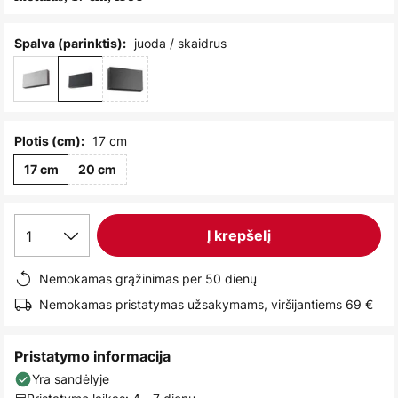
images
gallery
juoda / skaidrus
Spalva (parinktis):
17 cm
Plotis (cm):
17 cm
20 cm
1
Į krepšelį
Nemokamas grąžinimas per 50 dienų
Nemokamas pristatymas užsakymams, viršijantiems 69 €
Pristatymo informacija
Yra sandėlyje