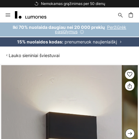
Nemokamas grąžinimas per 50 dienų
Skip
to
Content
ška
Peržiūrėk
Iki 70% nuolaida daugiau nei 20 000 prekių
pasiūlymus
prenumeruok naujienlaiškį
15% nuolaidos kodas:
Lauko sieniniai šviestuvai
Skip
to
the
end
of
the
images
gallery