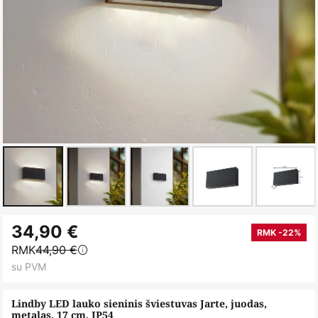
Skip
34,90 €
to
RMK -22%
RMK
44,90 €
the
su PVM
beginning
of
Lindby LED lauko sieninis šviestuvas Jarte, juodas,
the
metalas, 17 cm, IP54