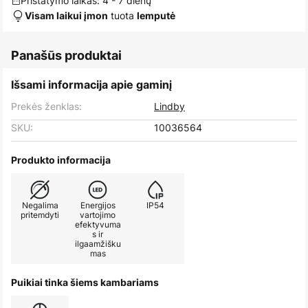
Pristatymo laikas: 4 - 7 dienų
tuota
Visam laikui įmon
lemputė
Panašūs produktai
Išsami informacija apie gaminį
Prekės ženklas:
Lindby
SKU:
10036564
Produkto informacija
Negalima
Energijos
IP54
pritemdyti
vartojimo
efektyvuma
s ir
ilgaamžišku
mas
Puikiai tinka šiems kambariams