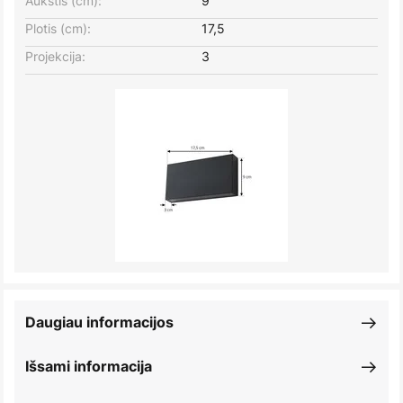
Aukštis (cm):
9
Plotis (cm):
17,5
Projekcija:
3
Daugiau informacijos
Išsami informacija