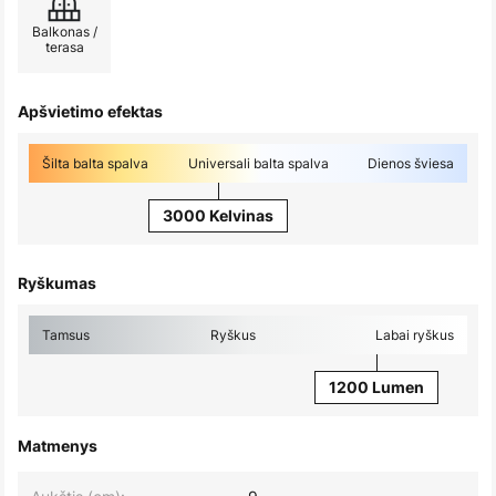
Balkonas /
terasa
Apšvietimo efektas
Šilta balta spalva
Universali balta spalva
Dienos šviesa
3000 Kelvinas
Ryškumas
Tamsus
Ryškus
Labai ryškus
1200 Lumen
Matmenys