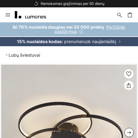
Nemokamas grąžinimas per 50 dienų
Skip
to
Content
ška
Peržiūrėk
Iki 70% nuolaida daugiau nei 20 000 prekių
pasiūlymus
prenumeruok naujienlaiškį
15% nuolaidos kodas:
Lubų šviestuvai
Skip
to
the
end
of
the
images
gallery