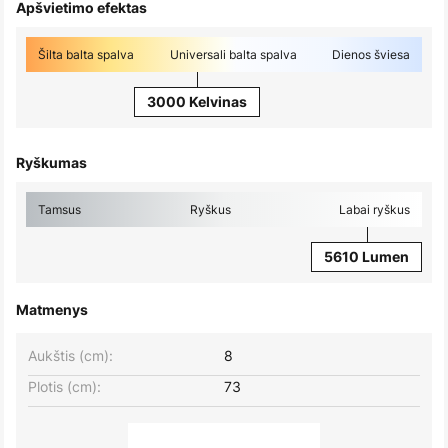
Apšvietimo efektas
Šilta balta spalva
Universali balta spalva
Dienos šviesa
3000 Kelvinas
Ryškumas
Tamsus
Ryškus
Labai ryškus
5610 Lumen
Matmenys
Aukštis (cm):
8
Plotis (cm):
73