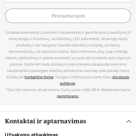
Prenumeruoti
Užsiprenumeruokite Lumories.lt naujienlaiškį ir gaukite puikių pasiūlymų iš
mūsų lempų ir šviestuvų, ventiliatorių, LED apšvietimo, išmaniųjų namų
produktų ir dar daugiau! Gausite išskirtinių nuolaidų, produktų
rekomendacijų ir įkvepiančio turinio. Mes vertiname jūsų, kaip vertingo
kliento, atsiliepimus ir galime susisiekti su jumis dėl produkto apžvalgos po
pirkimo. Galite bet kada atsisakyti prenumeratos paspaudę kiekvieno
naujienlaiškio pabaigoje esančią atsisakymo nuorodą arba parašę mums
žinutę per
kontaktinę formą
. Daugiau informacijos rasite mūsų
privatumo
politikoje
.
*Gali būti taikoma užsakymams, kurių suma viršija 99 €. Netaikoma šiems
gamintojams
.
Kontaktai ir aptarnavimas
Užsakymo atšaukimas