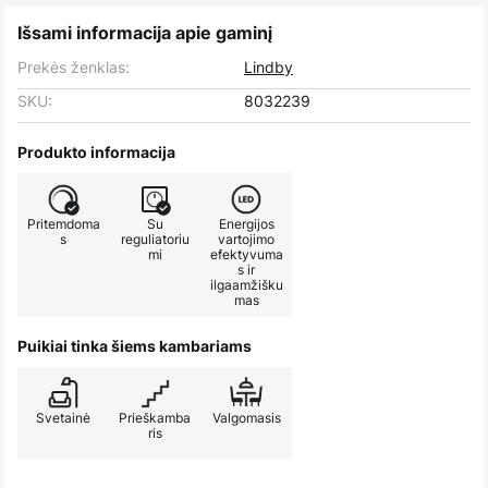
Išsami informacija apie gaminį
Prekės ženklas:
Lindby
SKU:
8032239
Produkto informacija
Pritemdoma
Su
Energijos
s
reguliatoriu
vartojimo
mi
efektyvuma
s ir
ilgaamžišku
mas
Puikiai tinka šiems kambariams
Svetainė
Prieškamba
Valgomasis
ris