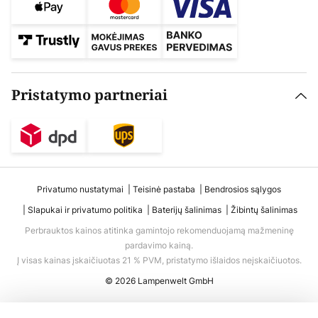
Pristatymo partneriai
Privatumo nustatymai
Teisinė pastaba
Bendrosios sąlygos
Slapukai ir privatumo politika
Baterijų šalinimas
Žibintų šalinimas
Perbrauktos kainos atitinka gamintojo rekomenduojamą mažmeninę
pardavimo kainą.
Į visas kainas įskaičiuotas 21 % PVM, pristatymo išlaidos neįskaičiuotos.
© 2026 Lampenwelt GmbH