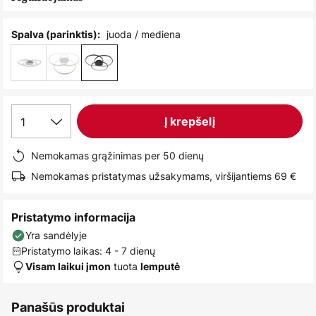
images
gallery
juoda / mediena
Spalva (parinktis):
1
Į krepšelį
Nemokamas grąžinimas per 50 dienų
Nemokamas pristatymas užsakymams, viršijantiems 69 €
Pristatymo informacija
Yra sandėlyje
Pristatymo laikas: 4 - 7 dienų
tuota
Visam laikui įmon
lemputė
Panašūs produktai