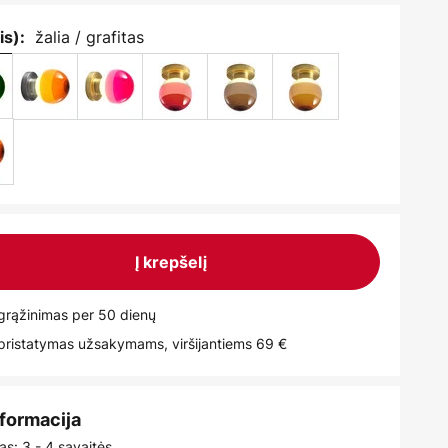
žalia / grafitas
is):
Į krepšelį
rąžinimas per 50 dienų
istatymas užsakymams, viršijantiems 69 €
nformacija
as: 3 - 4 savaitės