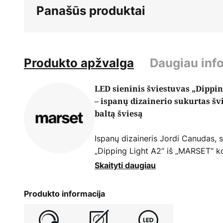
Panašūs produktai
Produkto apžvalga
Daugiau inf
LED sieninis šviestuvas „Dippin
– ispanų dizainerio sukurtas švi
baltą šviesą
Ispanų dizaineris Jordi Canudas, 
„Dipping Light A2“ iš „MARSET“ kol
kuris, šviesdamas, skleidžia įvairi
Skaityti daugiau
šviestuvų gamintojas Marset užsib
gyvenimo kokybę, kurdamas aukšt
Produkto informacija
skleidžia gražią šviesą.