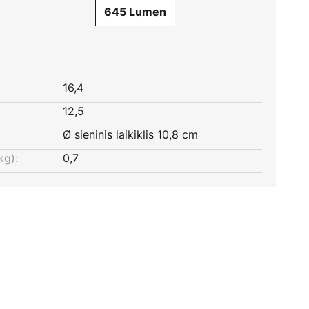
645 Lumen
16,4
12,5
Ø sieninis laikiklis 10,8 cm
kg):
0,7