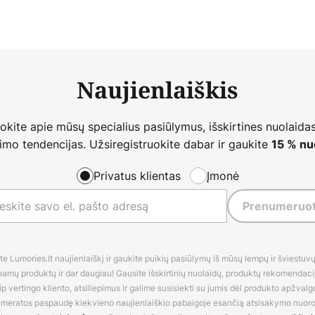
Naujienlaiškis
nokite apie mūsų specialius pasiūlymus, išskirtines nuolaidas
imo tendencijas. Užsiregistruokite dabar ir gaukite
15 % nu
Privatus klientas
Įmonė
Prenumeruot
 Lumories.lt naujienlaiškį ir gaukite puikių pasiūlymų iš mūsų lempų ir šviestuvų,
amų produktų ir dar daugiau! Gausite išskirtinių nuolaidų, produktų rekomendacijų
 vertingo kliento, atsiliepimus ir galime susisiekti su jumis dėl produkto apžvalg
umeratos paspaudę kiekvieno naujienlaiškio pabaigoje esančią atsisakymo nuo