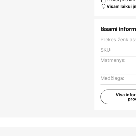
Visam laikui 
Išsami inform
Prekės ženklas
SKU:
Matmenys:
Medžiaga:
Visa info
pro