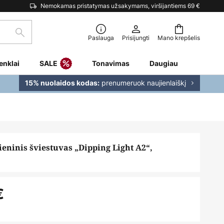
Nemokamas pristatymas užsakymams, viršijantiems 69 €
Paieška
Paslauga
Prisijungti
Mano krepšelis
enklai
SALE
Tonavimas
Daugiau
prenumeruok naujienlaiškį
15% nuolaidos kodas:
eninis šviestuvas „Dipping Light A2“,
€