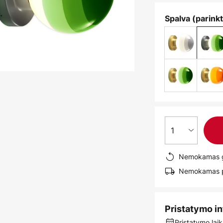
Spalva (parinkt
1
Nemokamas g
Nemokamas pr
Pristatymo i
Pristatymo laik