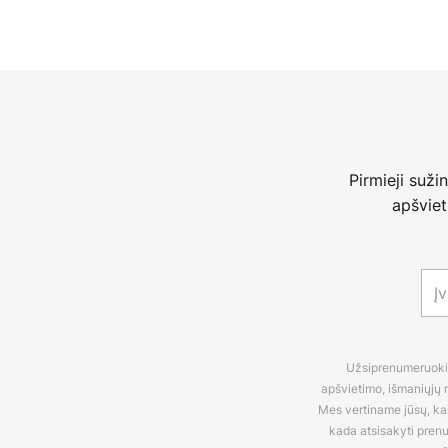
Pirmieji suži
apšviet
Užsiprenumeruokite
apšvietimo, išmaniųjų n
Mes vertiname jūsų, kaip
kada atsisakyti pren