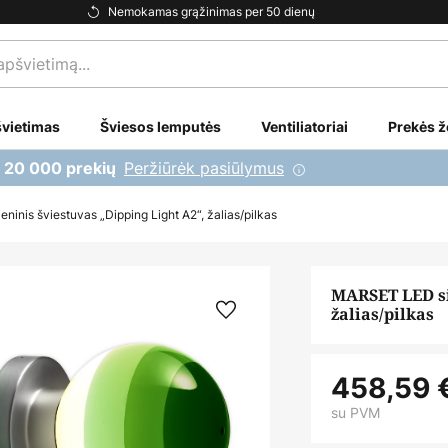
Nemokamas grąžinimas per 50 dienų
vietimas
Šviesos lemputės
Ventiliatoriai
Prekės ž
Peržiūrėk pasiūlymus
i 20 000 prekių
inis šviestuvas „Dipping Light A2“, žalias/pilkas
MARSET LED si
žalias/pilkas
458,59 
su PVM