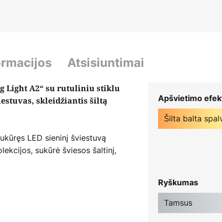
ormacijos
Atsisiuntimai
g Light A2“ su rutuliniu stiklu
Apšvietimo efek
estuvas, skleidžiantis šiltą
Šilta balta spal
sukūręs LED sieninį šviestuvą
ekcijos, sukūrė šviesos šaltinį,
us šviesos atspalvius. Ispanijos
rėžė tikslą pagerinti žmonių
Ryškumas
os kokybės produktus, kurie
Tamsus