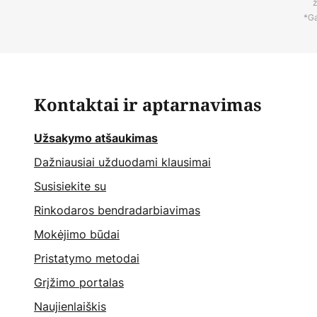
ž
*Ga
Kontaktai ir aptarnavimas
Užsakymo atšaukimas
Dažniausiai užduodami klausimai
Susisiekite su
Rinkodaros bendradarbiavimas
Mokėjimo būdai
Pristatymo metodai
Grįžimo portalas
Naujienlaiškis