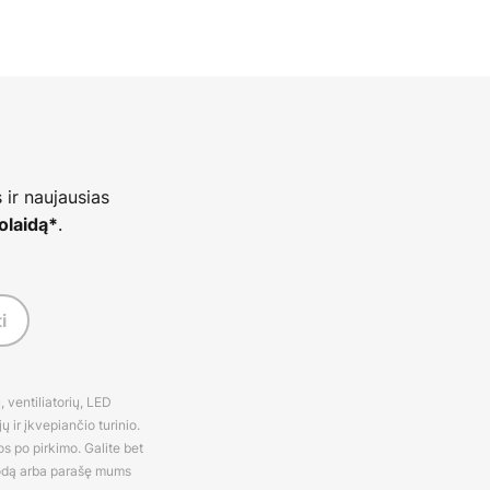
 ir naujausias
.
olaidą*
i
 ventiliatorių, LED
 ir įkvepiančio turinio.
os po pirkimo. Galite bet
rodą arba parašę mums