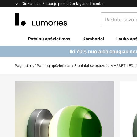
Skip
Didžiausias Europoje prekių ženklų asortimentas
to
Raskite
Content
savo
apšvietimą...
Patalpų apšvietimas
Kambariai
Lauko apš
Iki 70% nuolaida daugiau ne
Pagrindinis
Patalpų apšvietimas
Sieniniai šviestuvai
MARSET LED sien
Skip
to
the
end
of
the
images