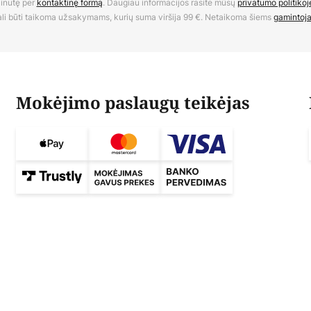
inutę per
kontaktinę formą
. Daugiau informacijos rasite mūsų
privatumo politikoj
li būti taikoma užsakymams, kurių suma viršija 99 €. Netaikoma šiems
gamintoj
Mokėjimo paslaugų teikėjas