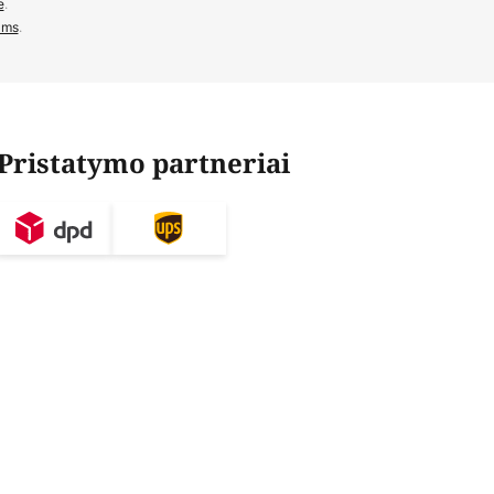
e
.
ams
.
Pristatymo partneriai