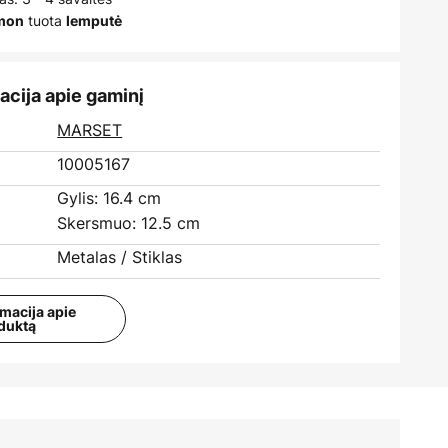
tuota
įmon
lemputė
acija apie gaminį
:
MARSET
10005167
Gylis: 16.4 cm
Skersmuo: 12.5 cm
Metalas / Stiklas
rmacija apie
duktą