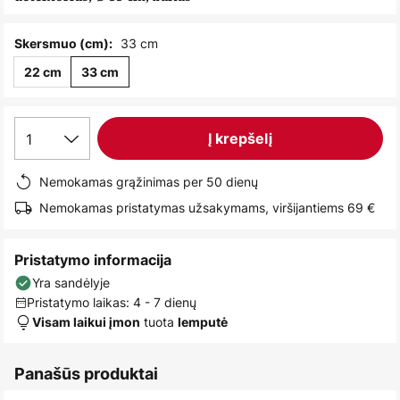
images
gallery
33 cm
Skersmuo (cm):
22 cm
33 cm
1
Į krepšelį
Nemokamas grąžinimas per 50 dienų
Nemokamas pristatymas užsakymams, viršijantiems 69 €
Pristatymo informacija
Yra sandėlyje
Pristatymo laikas: 4 - 7 dienų
tuota
Visam laikui įmon
lemputė
Panašūs produktai