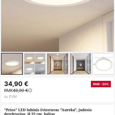
Skip
34,90 €
to
RMK -30%
RMK
49,90 €
the
su PVM
beginning
of
"Prios" LED lubinis šviestuvas "Aureka", judesio
the
detektorius, Ø 33 cm, baltas