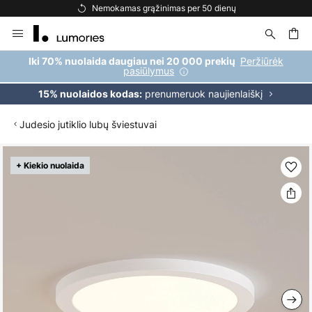
Nemokamas grąžinimas per 50 dienų
Skip
to
Content
ška
Peržiūrėk
Iki 70% nuolaida daugiau nei 20 000 prekių
pasiūlymus
prenumeruok naujienlaiškį
15% nuolaidos kodas:
Judesio jutiklio lubų šviestuvai
Skip
+ Kiekio nuolaida
to
the
end
of
the
images
gallery