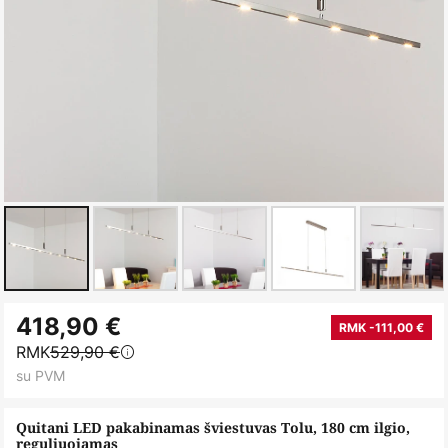
Skip
418,90 €
to
RMK -111,00 €
RMK
529,90 €
the
su PVM
beginning
of
Quitani LED pakabinamas šviestuvas Tolu, 180 cm ilgio,
the
reguliuojamas