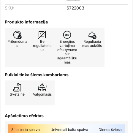
SKU:
6722003
Produkto informacija
Pritemdoma
Be
Energijos
Reguliuoja
s
reguliatoria
vartojimo
mas aukštis
us
efektyvuma
s ir
ilgaamžišku
mas
Puikiai tinka šiems kambariams
Svetainė
Valgomasis
Apšvietimo efektas
Šilta balta spalva
Universali balta spalva
Dienos šviesa