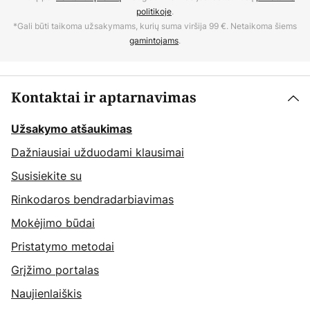
politikoje
.
*Gali būti taikoma užsakymams, kurių suma viršija 99 €. Netaikoma šiems
gamintojams
.
Kontaktai ir aptarnavimas
Užsakymo atšaukimas
Dažniausiai užduodami klausimai
Susisiekite su
Rinkodaros bendradarbiavimas
Mokėjimo būdai
Pristatymo metodai
Grįžimo portalas
Naujienlaiškis