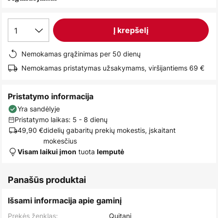
images
gallery
1
Į krepšelį
Nemokamas grąžinimas per 50 dienų
Nemokamas pristatymas užsakymams, viršijantiems 69 €
Pristatymo informacija
Yra sandėlyje
Pristatymo laikas: 5 - 8 dienų
49,90 €
didelių gabaritų prekių mokestis, įskaitant
mokesčius
tuota
Visam laikui įmon
lemputė
Panašūs produktai
Išsami informacija apie gaminį
Prekės ženklas:
Quitani