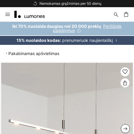
Nemokamas grąžinimas per 50 dienų
Skip
to
Content
ška
Peržiūrėk
Iki 70% nuolaida daugiau nei 20 000 prekių
pasiūlymus
prenumeruok naujienlaiškį
15% nuolaidos kodas:
Pakabinamas apšvietimas
Skip
to
the
end
of
the
images
gallery