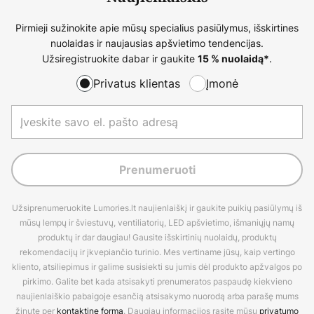
Pirmieji sužinokite apie mūsų specialius pasiūlymus, išskirtines
nuolaidas ir naujausias apšvietimo tendencijas.
Užsiregistruokite dabar ir gaukite
.
15 % nuolaidą*
Privatus klientas
Įmonė
Prenumeruoti
Užsiprenumeruokite Lumories.lt naujienlaiškį ir gaukite puikių pasiūlymų iš
mūsų lempų ir šviestuvų, ventiliatorių, LED apšvietimo, išmaniųjų namų
produktų ir dar daugiau! Gausite išskirtinių nuolaidų, produktų
rekomendacijų ir įkvepiančio turinio. Mes vertiname jūsų, kaip vertingo
kliento, atsiliepimus ir galime susisiekti su jumis dėl produkto apžvalgos po
pirkimo. Galite bet kada atsisakyti prenumeratos paspaudę kiekvieno
naujienlaiškio pabaigoje esančią atsisakymo nuorodą arba parašę mums
žinutę per
kontaktinę formą
. Daugiau informacijos rasite mūsų
privatumo