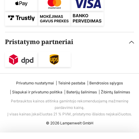
Pristatymo partneriai
Privatumo nustatymai
Teisinė pastaba
Bendrosios sąlygos
Slapukai ir privatumo politika
Baterijų šalinimas
Žibintų šalinimas
Perbrauktos kainos atitinka gamintojo rekomenduojamą mažmeninę
pardavimo kainą.
Į visas kainas įskaičiuotas 21 % PVM, pristatymo išlaidos neįskaičiuotos.
© 2026 Lampenwelt GmbH