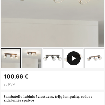
Skip
100,66 €
to
the
su PVM
beginning
of
Sambatello lubinis šviestuvas, trijų lempučių, rudos /
sidabrinės spalvos
the