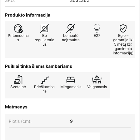
SKU:
3032362
Produkto informacija
Pritemdoma
Be
Lemputė
E27
Eglo –
s
reguliatoria
neįtraukta
garantija iki
us
5 metų (žr.
gamintojo
informaciją)
Puikiai tinka šiems kambariams
Svetainė
Prieškamba
Miegamasis
Valgomasis
ris
Matmenys
Plotis (cm):
9