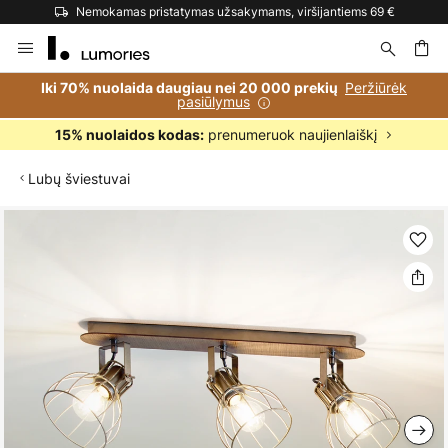
Nemokamas pristatymas užsakymams, viršijantiems 69 €
Skip
to
Content
ška
Peržiūrėk
Iki 70% nuolaida daugiau nei 20 000 prekių
pasiūlymus
prenumeruok naujienlaiškį
15% nuolaidos kodas:
Lubų šviestuvai
Skip
to
the
end
of
the
images
gallery