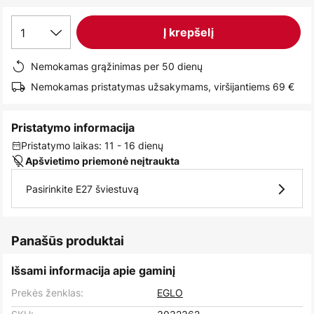
images
gallery
1
Į krepšelį
Nemokamas grąžinimas per 50 dienų
Nemokamas pristatymas užsakymams, viršijantiems 69 €
Pristatymo informacija
Pristatymo laikas: 11 - 16 dienų
Apšvietimo priemonė neįtraukta
Pasirinkite E27 šviestuvą
Panašūs produktai
Išsami informacija apie gaminį
Prekės ženklas:
EGLO