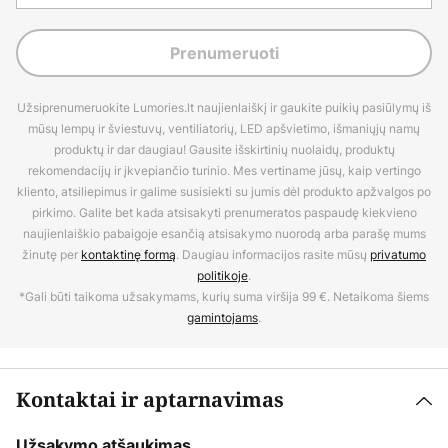
Prenumeruoti
Užsiprenumeruokite Lumories.lt naujienlaiškį ir gaukite puikių pasiūlymų iš
mūsų lempų ir šviestuvų, ventiliatorių, LED apšvietimo, išmaniųjų namų
produktų ir dar daugiau! Gausite išskirtinių nuolaidų, produktų
rekomendacijų ir įkvepiančio turinio. Mes vertiname jūsų, kaip vertingo
kliento, atsiliepimus ir galime susisiekti su jumis dėl produkto apžvalgos po
pirkimo. Galite bet kada atsisakyti prenumeratos paspaudę kiekvieno
naujienlaiškio pabaigoje esančią atsisakymo nuorodą arba parašę mums
žinutę per
kontaktinę formą
. Daugiau informacijos rasite mūsų
privatumo
politikoje
.
*Gali būti taikoma užsakymams, kurių suma viršija 99 €. Netaikoma šiems
gamintojams
.
Kontaktai ir aptarnavimas
Užsakymo atšaukimas