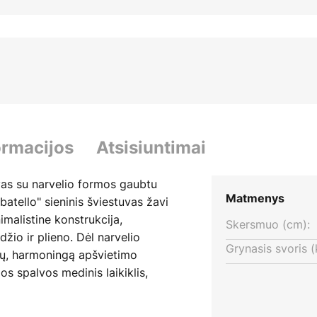
ormacijos
Atsisiuntimai
vas su narvelio formos gaubtu
Matmenys
tello" sieninis šviestuvas žavi
nimalistine konstrukcija,
Skersmuo (cm):
io ir plieno. Dėl narvelio
Grynasis svoris (
lų, harmoningą apšvietimo
os spalvos medinis laikiklis,
 tvirtą šviestuvo korpusą. Ploni
iai strypai sumaniai sujungti