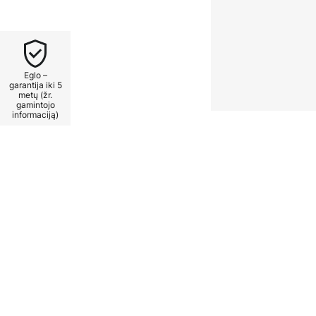
ubtui būdingą narvelio išvaizdą.
strukcijos šilta vieno liepsnos
visomis kryptimis ir taip
Eglo –
garantija iki 5
metų (žr.
gamintojo
informaciją)