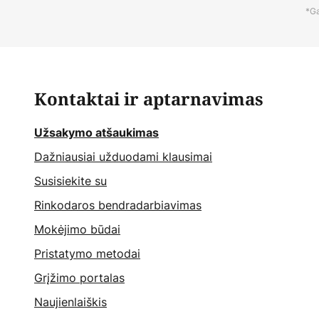
*Ga
Kontaktai ir aptarnavimas
Užsakymo atšaukimas
Dažniausiai užduodami klausimai
Susisiekite su
Rinkodaros bendradarbiavimas
Mokėjimo būdai
Pristatymo metodai
Grįžimo portalas
Naujienlaiškis