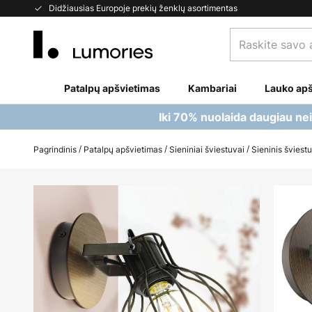
Skip
Didžiausias Europoje prekių ženklų asortimentas
to
Raskite
Content
savo
apšvietimą...
Patalpų apšvietimas
Kambariai
Lauko apš
Iki 70% nuolaida daugiau ne
Pagrindinis
Patalpų apšvietimas
Sieniniai šviestuvai
Sieninis šviestu
Skip
to
the
end
of
the
images