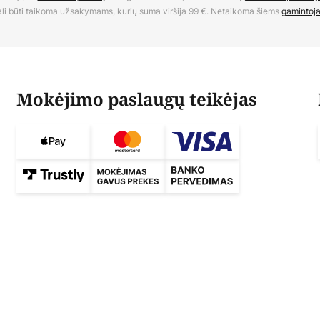
li būti taikoma užsakymams, kurių suma viršija 99 €. Netaikoma šiems
gamintoj
Mokėjimo paslaugų teikėjas