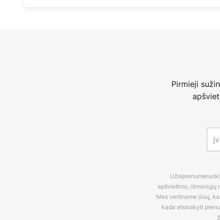
Pirmieji suži
apšviet
Užsiprenumeruokite
apšvietimo, išmaniųjų n
Mes vertiname jūsų, kaip
kada atsisakyti pren
ž