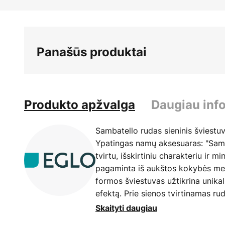
Skip
to
the
beginning
Panašūs produktai
of
the
images
gallery
Produkto apžvalga
Daugiau inf
Sambatello rudas sieninis šviestu
Ypatingas namų aksesuaras: "Samba
tvirtu, išskirtiniu charakteriu ir mi
pagaminta iš aukštos kokybės medž
formos šviestuvas užtikrina unika
efektą. Prie sienos tvirtinamas rud
kuris prilaiko šviestuvo korpusą ir
Skaityti daugiau
rudos ir sidabrinės spalvos plienin