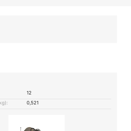
12
kg):
0,521