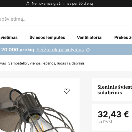
Nemokamas grąžinimas per 50 dienų
vietimas
Šviesos lemputės
Ventiliatoriai
Prekės ž
Peržiūrėk pasiūlymus
i 20 000 prekių
vas "Sambatello", vienos liepsnos, rudas / sidabrinis
Sieninis švies
sidabrinis
32,43 €
su PVM