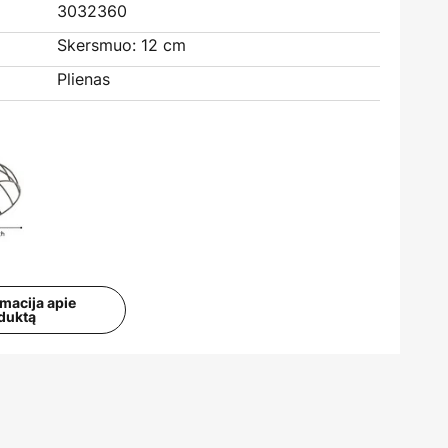
3032360
Skersmuo: 12 cm
Plienas
rmacija apie
duktą