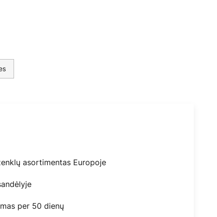
es
ženklų asortimentas Europoje
andėlyje
mas per 50 dienų