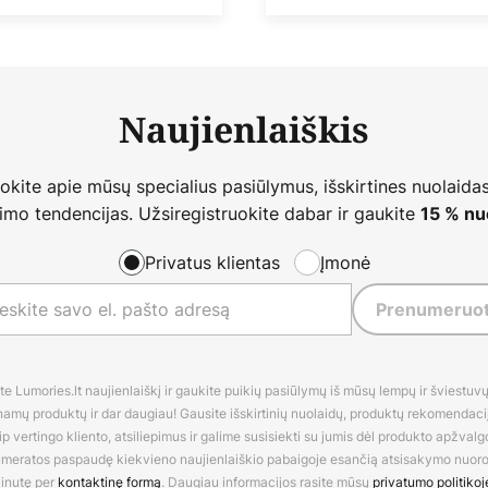
Naujienlaiškis
nokite apie mūsų specialius pasiūlymus, išskirtines nuolaidas
imo tendencijas. Užsiregistruokite dabar ir gaukite
15 % nu
Privatus klientas
Įmonė
Prenumeruot
 Lumories.lt naujienlaiškį ir gaukite puikių pasiūlymų iš mūsų lempų ir šviestuvų,
amų produktų ir dar daugiau! Gausite išskirtinių nuolaidų, produktų rekomendacijų
 vertingo kliento, atsiliepimus ir galime susisiekti su jumis dėl produkto apžvalg
umeratos paspaudę kiekvieno naujienlaiškio pabaigoje esančią atsisakymo nuo
inutę per
kontaktinę formą
. Daugiau informacijos rasite mūsų
privatumo politikoj