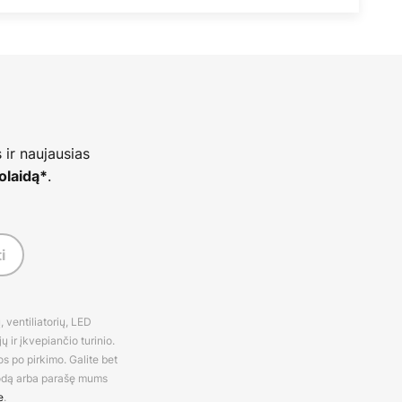
 ir naujausias
.
olaidą*
i
 ventiliatorių, LED
 ir įkvepiančio turinio.
os po pirkimo. Galite bet
rodą arba parašę mums
e
.