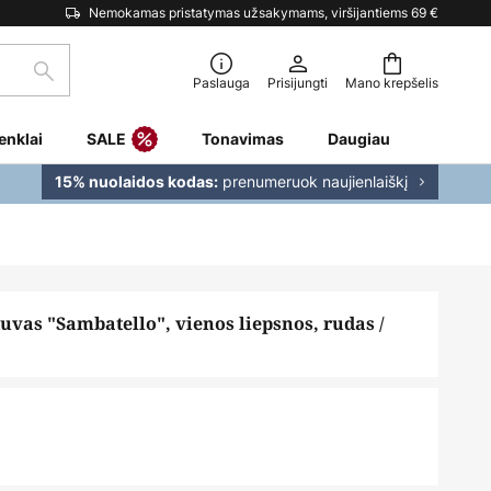
Nemokamas pristatymas užsakymams, viršijantiems 69 €
Paieška
Paslauga
Prisijungti
Mano krepšelis
enklai
SALE
Tonavimas
Daugiau
prenumeruok naujienlaiškį
15% nuolaidos kodas:
tuvas "Sambatello", vienos liepsnos, rudas /