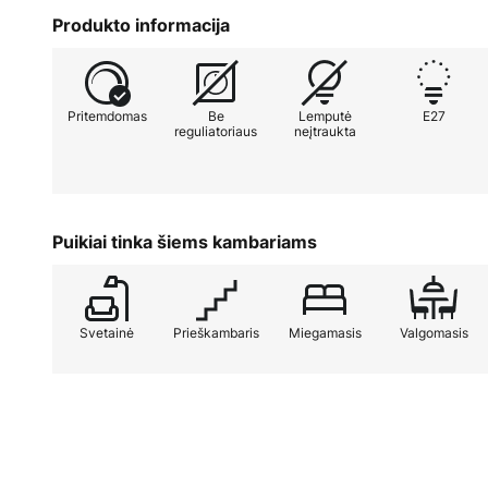
tarpusavyje ir suteikia erdviam ga
Produkto informacija
Dėl šios futuristinės plieninės kon
liežuvio šviesa gali tolygiai kristi 
optimaliai apšviesti patalpą.
Pritemdomas
Be
Lemputė
E27
reguliatoriaus
neįtraukta
Puikiai tinka šiems kambariams
Svetainė
Prieškambaris
Miegamasis
Valgomasis