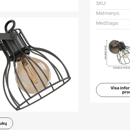
SKU:
Matmenys:
Medžiaga:
Visa info
pro
aukų