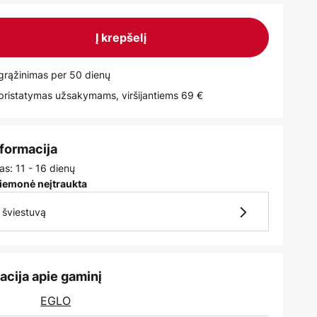
Į krepšelį
rąžinimas per 50 dienų
istatymas užsakymams, viršijantiems 69 €
nformacija
as: 11 - 16 dienų
iemonė neįtraukta
7 šviestuvą
acija apie gaminį
:
EGLO