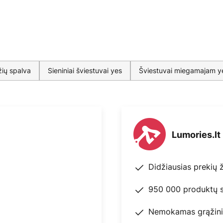
žių spalva
Sieniniai šviestuvai yes
Šviestuvai miegamajam y
Lumories.lt
Didžiausias prekių 
950 000 produktų s
Nemokamas grąžini