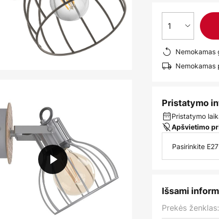
1
Nemokamas g
Nemokamas pr
Pristatymo i
Pristatymo laik
Apšvietimo pr
Pasirinkite E2
Išsami inform
Prekės ženklas