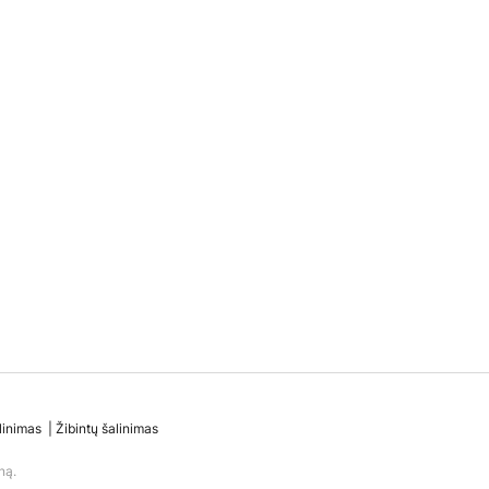
linimas
Žibintų šalinimas
ną.