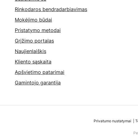
Rinkodaros bendradarbiavimas
Mokėjimo būdai
Pristatymo metodai
Grįžimo portalas
Naujienlaiškis
Kliento sąskaita
Apšvietimo patarimai
Gamintojo garantija
Privatumo nustatymai
T
Pe