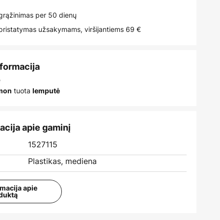
rąžinimas per 50 dienų
istatymas užsakymams, viršijantiems 69 €
nformacija
e
tuota
įmon
lemputė
acija apie gaminį
1527115
Plastikas, mediena
rmacija apie
duktą