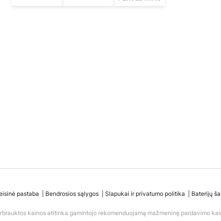
eisinė pastaba
Bendrosios sąlygos
Slapukai ir privatumo politika
Baterijų ša
rbrauktos kainos atitinka gamintojo rekomenduojamą mažmeninę pardavimo kai