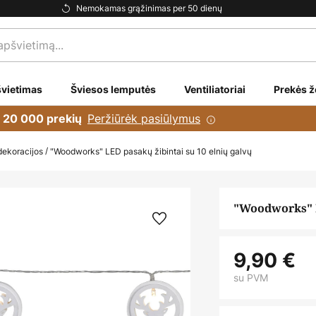
Nemokamas grąžinimas per 50 dienų
vietimas
Šviesos lemputės
Ventiliatoriai
Prekės ž
Peržiūrėk pasiūlymus
i 20 000 prekių
dekoracijos
"Woodworks" LED pasakų žibintai su 10 elnių galvų
"Woodworks" L
9,90 €
su PVM