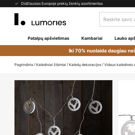
Skip
Didžiausias Europoje prekių ženklų asortimentas
to
Raskite
Content
savo
apšvietimą...
Patalpų apšvietimas
Kambariai
Lauko apš
Iki 70% nuolaida daugiau ne
Pagrindinis
Kalėdiniai žibintai
Kalėdų dekoracijos
Vidaus kalėdinės 
Skip
to
the
end
of
the
images