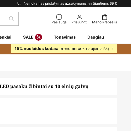
Nemokamas pristatymas užsakymams, viršijantiems 69 €
Paieška
Paslauga
Prisijungti
Mano krepšelis
enklai
SALE
Tonavimas
Daugiau
prenumeruok naujienlaiškį
15% nuolaidos kodas:
ED pasakų žibintai su 10 elnių galvų