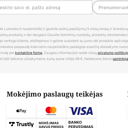
Prenumeruot
 Lumories.lt naujienlaiškį ir gaukite puikių pasiūlymų iš mūsų lempų ir šviestuvų,
amų produktų ir dar daugiau! Gausite išskirtinių nuolaidų, produktų rekomendacijų
 vertingo kliento, atsiliepimus ir galime susisiekti su jumis dėl produkto apžvalg
umeratos paspaudę kiekvieno naujienlaiškio pabaigoje esančią atsisakymo nuo
inutę per
kontaktinę formą
. Daugiau informacijos rasite mūsų
privatumo politikoj
li būti taikoma užsakymams, kurių suma viršija 99 €. Netaikoma šiems
gamintoj
Mokėjimo paslaugų teikėjas