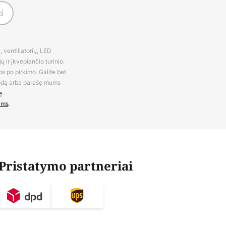
i
 ventiliatorių, LED
 ir įkvepiančio turinio.
os po pirkimo. Galite bet
rodą arba parašę mums
e
.
ams
.
Pristatymo partneriai