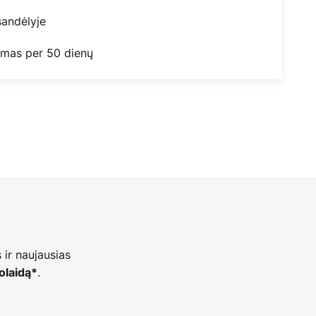
andėlyje
mas per 50 dienų
 ir naujausias
.
olaidą*