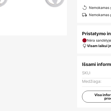
Nemokamas g
Nemokamas pr
Pristatymo i
Nėra sandėlyj
Visam laikui 
Išsami inform
SKU:
Medžiaga:
Visa info
pro