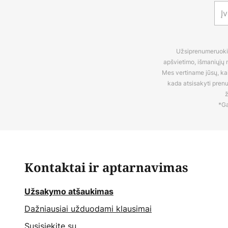
Užsiprenumeruokite
apšvietimo, išmaniųjų n
Mes vertiname jūsų, kaip
kada atsisakyti pren
ž
*Ga
Kontaktai ir aptarnavimas
Užsakymo atšaukimas
Dažniausiai užduodami klausimai
Susisiekite su