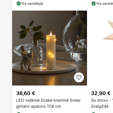
Yra sandėlyje
Yra sandėl
36,60 €
32,90 €
LED vaškinė žvakė kreminė šviesi
Su stovu - 
gintaro spalvos 17,8 cm
žvaigždė