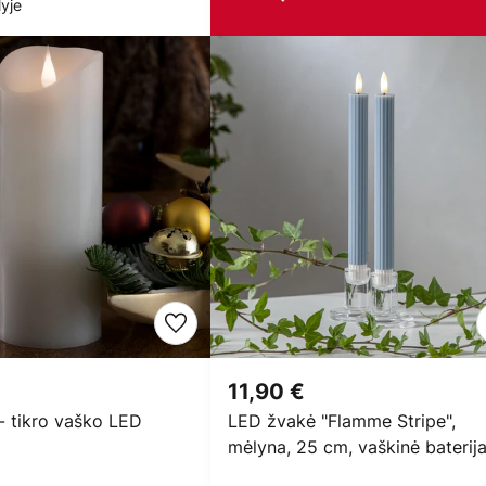
yje
11,90 €
- tikro vaško LED
LED žvakė "Flamme Stripe",
mėlyna, 25 cm, vaškinė baterija
vnt