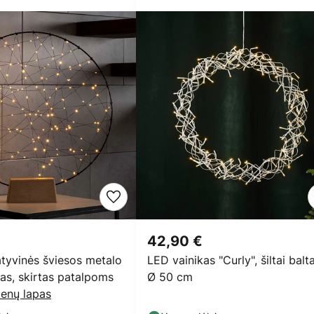
42,90 €
tyvinės šviesos metalo
LED vainikas "Curly", šiltai balta
das, skirtas patalpoms
Ø 50 cm
enų lapas