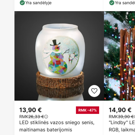
Yra sandėlyje
Yra sandėl
13,90 €
14,90 €
RMK -47%
RMK
26,33 €
RMK
39,90 €
LED stiklinės vazos sniego senis,
"Lindby" LE
maitinamas baterijomis
RGB, laikma