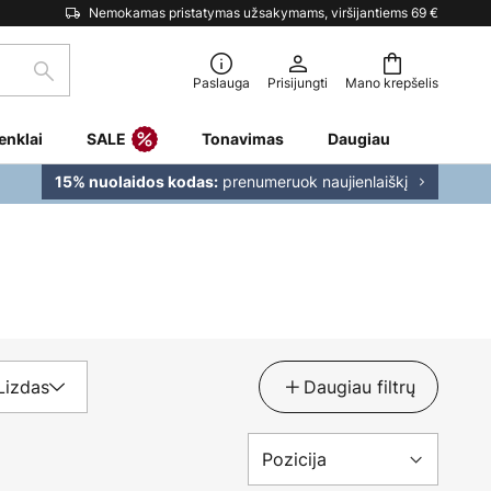
Nemokamas pristatymas užsakymams, viršijantiems 69 €
Paieška
Paslauga
Prisijungti
Mano krepšelis
enklai
SALE
Tonavimas
Daugiau
prenumeruok naujienlaiškį
15% nuolaidos kodas:
Lizdas
Daugiau filtrų