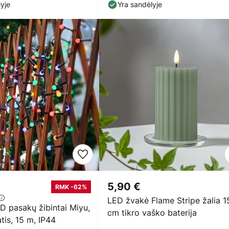
IP20
yje
Yra sandėlyje
5,90 €
RMK -62%
LED žvakė Flame Stripe žalia 1
D pasakų žibintai Miyu,
cm tikro vaško baterija
tis, 15 m, IP44