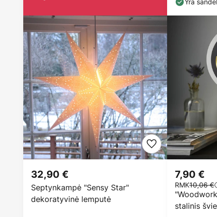
Yra sandėl
32,90 €
7,90 €
RMK
10,06 €
Septynkampė "Sensy Star"
"Woodworks
dekoratyvinė lemputė
stalinis švi