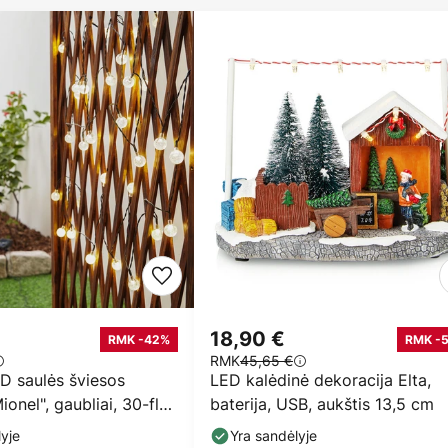
18,90 €
RMK -42%
RMK -
RMK
45,65 €
D saulės šviesos
LED kalėdinė dekoracija Elta,
onel", gaubliai, 30-flg.,
baterija, USB, aukštis 13,5 cm
yje
Yra sandėlyje