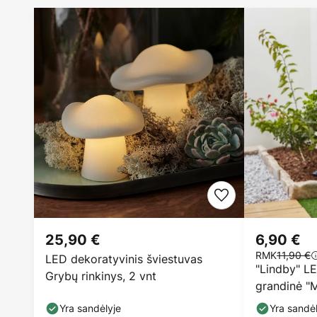
25,90 €
6,90 €
RMK
11,90 €
LED dekoratyvinis šviestuvas
"Lindby" LE
Grybų rinkinys, 2 vnt
grandinė "Mi
635cm
Yra sandėlyje
Yra sandėl