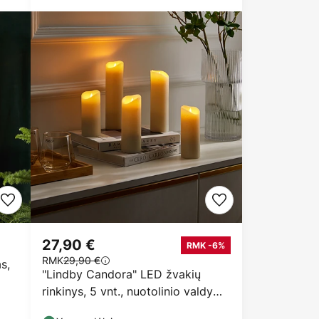
27,90 €
RMK -6%
RMK
29,90 €
s,
"Lindby Candora" LED žvakių
rinkinys, 5 vnt., nuotolinio valdymo
pultas