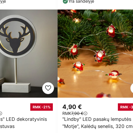
yje
Yra sandėlyje
4,90 €
RMK -21%
RMK -
RMK
7,90 €
" LED dekoratyvinis
"Lindby" LED pasakų lemputės
estuvas
"Motje", Kalėdų senelis, 320 cm