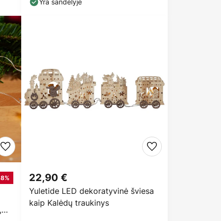
Yra sandėlyje
22,90 €
38%
Yuletide LED dekoratyvinė šviesa
kaip Kalėdų traukinys
,