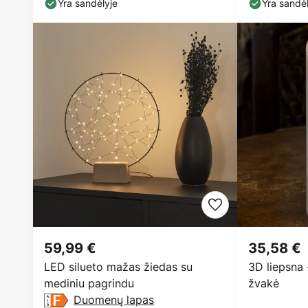
Yra sandėlyje
Yra sandėl
59,99 €
35,58 €
LED silueto mažas žiedas su
3D liepsna 
mediniu pagrindu
žvakė
Duomenų lapas