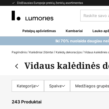
Skip
Didžiausias Europoje prekių ženklų asortimentas
to
Raskite
Content
savo
apšvietimą...
Patalpų apšvietimas
Kambariai
Lauko apš
Iki 70% nuolaida daugiau ne
Pagrindinis
Kalėdiniai žibintai
Kalėdų dekoracijos
Vidaus kalėdinės 
Vidaus kalėdinės d
Kategorija
Spalva
Medžiagos grupė
243 Produktai