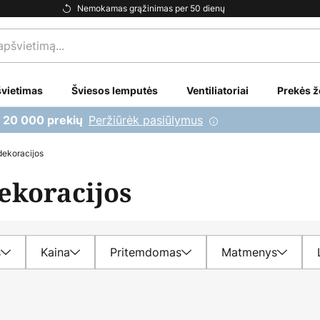
Nemokamas grąžinimas per 50 dienų
vietimas
Šviesos lemputės
Ventiliatoriai
Prekės ž
Peržiūrėk pasiūlymus
i 20 000 prekių
dekoracijos
ekoracijos
s
Kaina
Pritemdomas
Matmenys