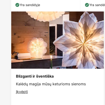
Yra sandėlyje
Yra sandėl
Blizganti ir šventiška
Kalėdų magija mūsų keturioms sienoms
Įkvėpti