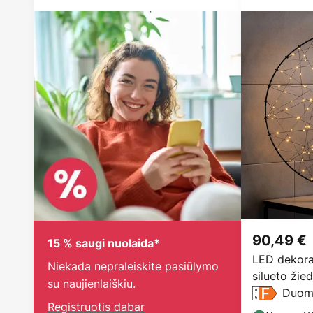
90,49 €
15 % saugi nuolaida*
LED dekora
Niekada nepraleiskite pasiūlymo
silueto žie
su naujienlaiškiu.
Duom
Registruotis dabar