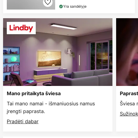
Yra sandėlyje
Mano pritaikyta šviesa
Paprast
Tai mano namai - išmaniuosius namus
Šviesa 
įrengti paprasta.
Sužinok
Pradėti dabar