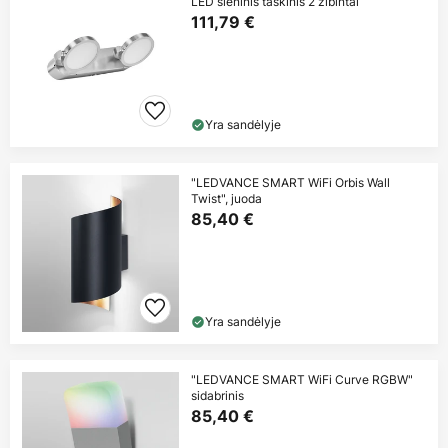
LED sieninis taškinis 2 žibintai
111,79 €
Yra sandėlyje
"LEDVANCE SMART WiFi Orbis Wall
Twist", juoda
85,40 €
Yra sandėlyje
"LEDVANCE SMART WiFi Curve RGBW"
sidabrinis
85,40 €