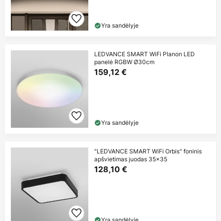
Yra sandėlyje
LEDVANCE SMART WiFi Planon LED
panelė RGBW Ø30cm
159,12 €
Yra sandėlyje
"LEDVANCE SMART WiFi Orbis" foninis
apšvietimas juodas 35x35
128,10 €
Yra sandėlyje