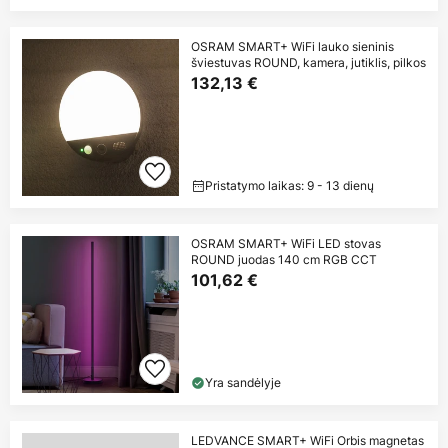
OSRAM SMART+ WiFi lauko sieninis
šviestuvas ROUND, kamera, jutiklis, pilkos
132,13 €
Pristatymo laikas: 9 - 13 dienų
OSRAM SMART+ WiFi LED stovas
ROUND juodas 140 cm RGB CCT
101,62 €
Yra sandėlyje
LEDVANCE SMART+ WiFi Orbis magnetas