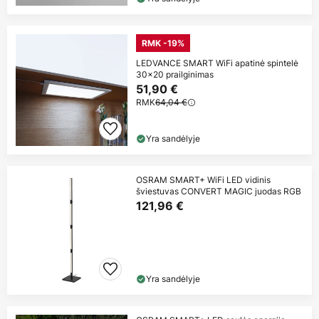
RMK -19%
LEDVANCE SMART WiFi apatinė spintelė
30x20 prailginimas
51,90 €
RMK
64,04 €
Yra sandėlyje
OSRAM SMART+ WiFi LED vidinis
šviestuvas CONVERT MAGIC juodas RGB
121,96 €
Yra sandėlyje