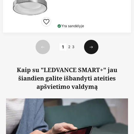
Yra sandėlyje
Puslapis
1
2
3
Ankstesnis
Kitas
Kaip su "LEDVANCE SMART+" jau
šiandien galite išbandyti ateities
apšvietimo valdymą