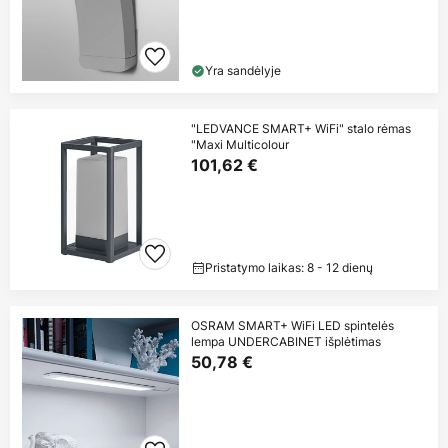
Yra sandėlyje
"LEDVANCE SMART+ WiFi" stalo rėmas
"Maxi Multicolour
101,62 €
Pristatymo laikas: 8 - 12 dienų
OSRAM SMART+ WiFi LED spintelės
lempa UNDERCABINET išplėtimas
50,78 €