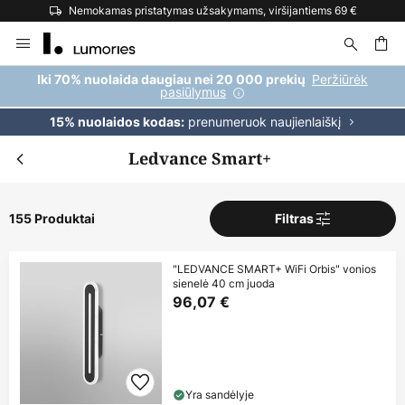
Nemokamas pristatymas užsakymams, viršijantiems 69 €
Skip
to
Content
ška
Peržiūrėk
Iki 70% nuolaida daugiau nei 20 000 prekių
pasiūlymus
prenumeruok naujienlaiškį
15% nuolaidos kodas:
Ledvance Smart+
155 Produktai
Filtras
"LEDVANCE SMART+ WiFi Orbis" vonios
sienelė 40 cm juoda
96,07 €
Yra sandėlyje