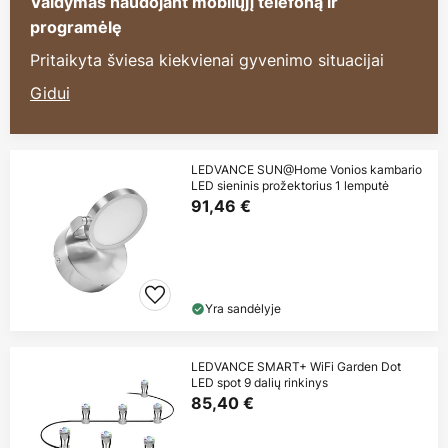
Valdymas naudojant mobilųjį telefoną ir
programėlę
Pritaikyta šviesa kiekvienai gyvenimo situacijai
Gidui
LEDVANCE SUN@Home Vonios kambario
LED sieninis prožektorius 1 lemputė
91,46 €
Yra sandėlyje
LEDVANCE SMART+ WiFi Garden Dot
LED spot 9 dalių rinkinys
85,40 €