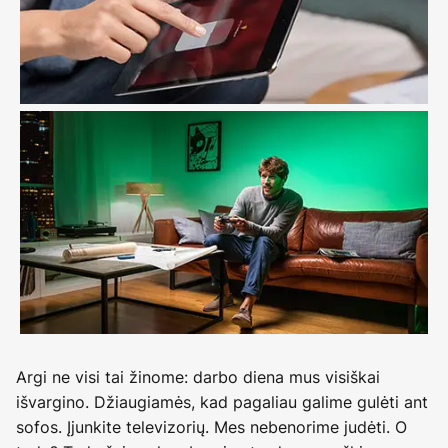
Argi ne visi tai žinome: darbo diena mus visiškai
išvargino. Džiaugiamės, kad pagaliau galime gulėti ant
sofos. Įjunkite televizorių. Mes nebenorime judėti. O