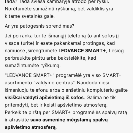
tada? Tada šviesa kambaryje atrodo per ryški.
Norėtumėte sumažinti ryškumą, bet valdiklis yra
kitame svetainės gale.
Ar yra patogesnis sprendimas?
Jei po ranka turite išmanųjį telefoną (o ant sofos jį
visada turite) ir esate pakankamai protingas, kad
namuose įsirengtumėte
, tiesiog
LEDVANCE SMART+
perbraukite pirštu arba bakstelėkite, kad
sumažintumėte ryškumą.
"LEDVANCE SMART+" programėlė yra viso SMART+
asortimento "valdymo centras". Naudodamiesi
išmaniuoju telefonu arba planšetiniu kompiuteriu galite
. Galima ne tik
visiškai valdyti apšvietimą iš sofos
pritemdyti, bet ir keisti apšvietimo atmosferą.
Perkelkite pirštą per SMART+ programėlės spalvų ratą
ir atraskite
savo asmeninę mėgstamų spalvų
.
apšvietimo atmosferą