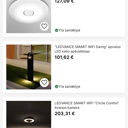
127,09 €
Yra sandėlyje
"LEDVANCE SMART WiFi Swing" apvalus
LED kelio apšvietimas
101,62 €
Yra sandėlyje
LEDVANCE SMART WiFi "Circle Control"
šviesos kamera
203,31 €