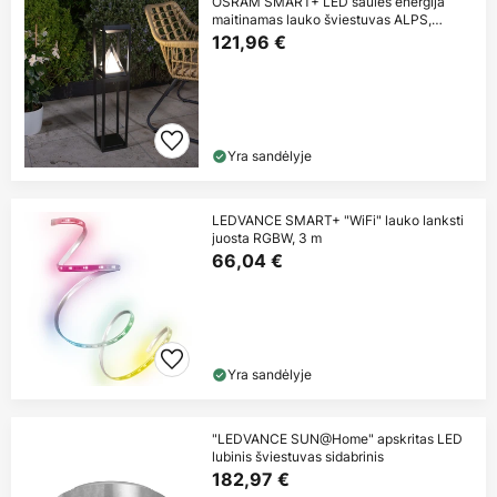
OSRAM SMART+ LED saulės energija
maitinamas lauko šviestuvas ALPS,
juodas
121,96 €
Yra sandėlyje
LEDVANCE SMART+ "WiFi" lauko lanksti
juosta RGBW, 3 m
66,04 €
Yra sandėlyje
"LEDVANCE SUN@Home" apskritas LED
lubinis šviestuvas sidabrinis
182,97 €