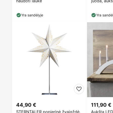
naudoti lauke
juoda, aukš
baterija
Yra sandėlyje
Yra sandėl
44,90 €
111,90 €
STERNTALER popierinė žvaigždė,
Aukšta LED 