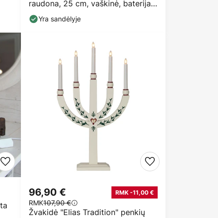
raudona, 25 cm, vaškinė, baterija,
2 vnt
Yra sandėlyje
96,90 €
RMK -11,00 €
RMK
107,90 €
lta
Žvakidė "Elias Tradition" penkių