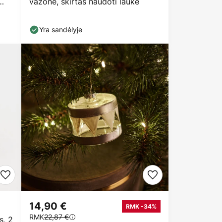
vazone, skirtas naudoti lauke
Yra sandėlyje
14,90 €
RMK -34%
RMK
22,87 €
s, 2