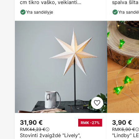
cm tikro vaško, veikianti
spalva šilt
baterijomis
Yra sandėlyje
Yra sandėl
31,90 €
3,90 €
RMK -27%
RMK
44,23 €
RMK
6,90 €
Stovinti žvaigždė "Lively",
"Lindby" L