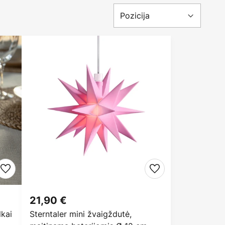
21,90 €
lkai
Sterntaler mini žvaigždutė,