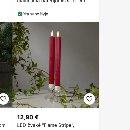
maitinama baterijomis Ø 12 cm
rožinės spalvos
Yra sandėlyje
12,90 €
 cm
LED žvakė "Flame Stripe",