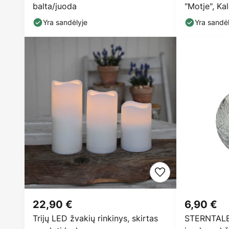
balta/juoda
"Motje", Ka
IP20
Yra sandėlyje
Yra sandėl
22,90 €
6,90 €
Trijų LED žvakių rinkinys, skirtas
STERNTALE