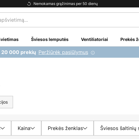
Nemokamas grąžinimas per 50 dienų
vietimas
Šviesos lemputės
Ventiliatoriai
Prekės ž
Peržiūrėk pasiūlymus
i 20 000 prekių
s
ijos
s
Kaina
Prekės ženklas
Šviesos šaltinių 