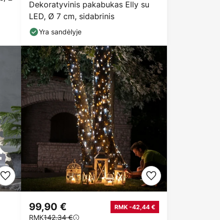
Dekoratyvinis pakabukas Elly su
LED, Ø 7 cm, sidabrinis
Yra sandėlyje
99,90 €
RMK -42,44 €
RMK
142,34 €