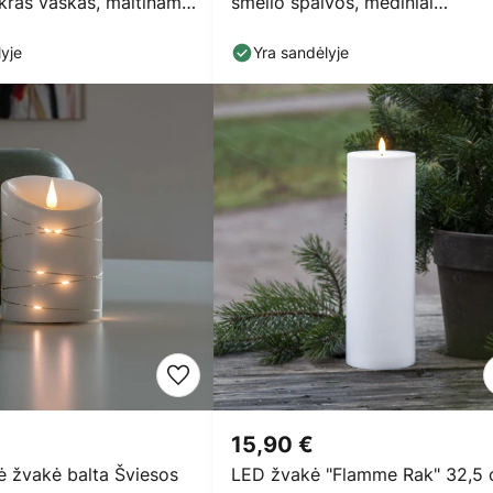
kras vaškas, maitinama
smėlio spalvos, mediniai
karoliukai, 150
yje
Yra sandėlyje
15,90 €
ė žvakė balta Šviesos
LED žvakė "Flamme Rak" 32,5