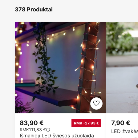
378 Produktai
83,90 €
7,90 €
RMK -27,93 €
RMK
111,83 €
LED žvakės 
Išmanioji LED šviesos užuolaida