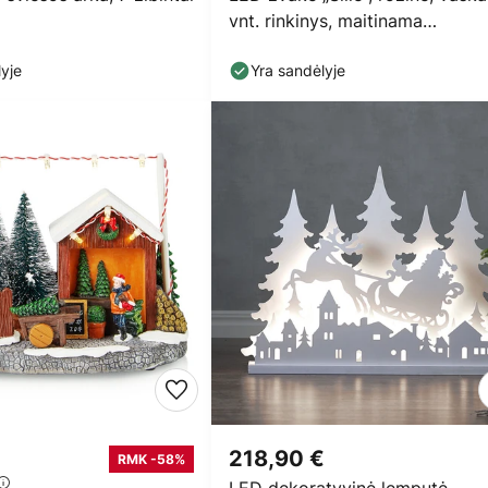
vnt. rinkinys, maitinama
baterijomis
yje
Yra sandėlyje
218,90 €
RMK -58%