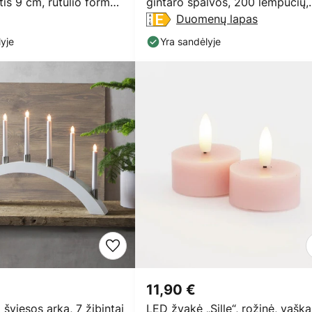
tis 9 cm, rutulio formos
gintaro spalvos, 200 lempučių,
13,93 m
Duomenų lapas
yje
Yra sandėlyje
11,90 €
šviesos arka, 7 žibintai
LED žvakė „Sille“, rožinė, vaška