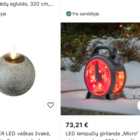
lėdų eglutės, 320 cm,
yje
Yra sandėlyje
73,21 €
R LED vaškas žvakė,
LED lempučių girlianda „Micro“