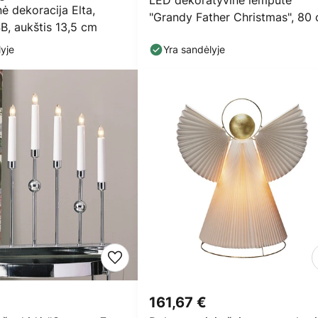
LED dekoratyvinė lemputė
ė dekoracija Elta,
"Grandy Father Christmas", 80
SB, aukštis 13,5 cm
ilgio
yje
Yra sandėlyje
161,67 €