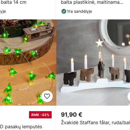
a balta 14 cm
balta plastikinė, maitinama
baterijomis
yje
Yra sandėlyje
91,90 €
RMK -43%
Žvakidė Staffans fålar, ruda/ba
ED pasakų lemputės