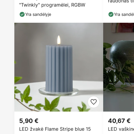
raudonas ti
"Twinkly" programėlei, RGBW
baterijomis
Yra sandėlyje
Yra sandėl
5,90 €
40,67 €
LED žvakė Flame Stripe blue 15
LED vaškin