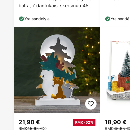
balta, 7 dantukais, skersmuo 45
cm, aukštis 70 cm
Yra sandėlyje
Yra sandėl
21,90 €
18,90 €
RMK -52%
RMK
45,65 €
RMK
45,65 €