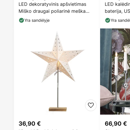
LED dekoratyvinis apšvietimas
LED kalėdin
Miško draugai poliarinė meška
baterija, U
meškinas
Yra sandėlyje
Yra sandėl
36,90 €
66,90 €