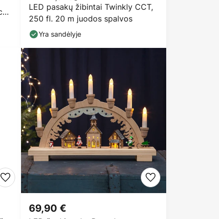
LED pasakų žibintai Twinkly CCT,
 cm
250 fl. 20 m juodos spalvos
Yra sandėlyje
69,90 €