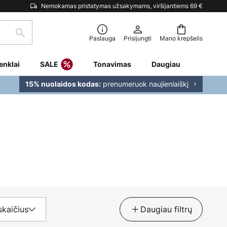
Nemokamas pristatymas užsakymams, viršijantiems 69 €
Paieška
Paslauga
Prisijungti
Mano krepšelis
enklai
SALE
Tonavimas
Daugiau
prenumeruok naujienlaiškį
15% nuolaidos kodas:
skaičius
Daugiau filtrų