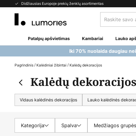
Skip
Didžiausias Europoje prekių ženklų asortimentas
to
Raskite
Content
savo
apšvietimą...
Patalpų apšvietimas
Kambariai
Lauko apš
Iki 70% nuolaida daugiau ne
Pagrindinis
Kalėdiniai žibintai
Kalėdų dekoracijos
Kalėdų dekoracijo
Vidaus kalėdinės dekoracijos
Lauko kalėdinės dekorac
Kategorija
Spalva
Medžiagos grupė