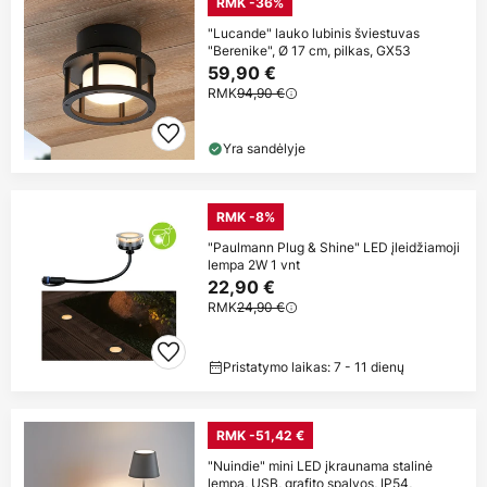
RMK -36%
"Lucande" lauko lubinis šviestuvas
"Berenike", Ø 17 cm, pilkas, GX53
59,90 €
RMK
94,90 €
Yra sandėlyje
RMK -8%
"Paulmann Plug & Shine" LED įleidžiamoji
lempa 2W 1 vnt
22,90 €
RMK
24,90 €
Pristatymo laikas: 7 - 11 dienų
RMK -51,42 €
"Nuindie" mini LED įkraunama stalinė
lempa, USB, grafito spalvos, IP54,