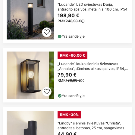
"Lucande" LED šviestuvas Darja,
antracito spalvos, metalinis, 100 cm, IP54
198,90 €
RMK
248,90 €
Yra sandėlyje
RMK -60,00 €
„Lucande“ lauko sieninis šviestuvas
„Annalea“, dūminės pilkos spalvos, IP54,
su
79,90 €
RMK
139,90 €
Yra sandėlyje
RMK -30%
"Lindby" sieninis šviestuvas "Christa",
antracitas, betonas, 25 cm, bangavimas
44,90 €