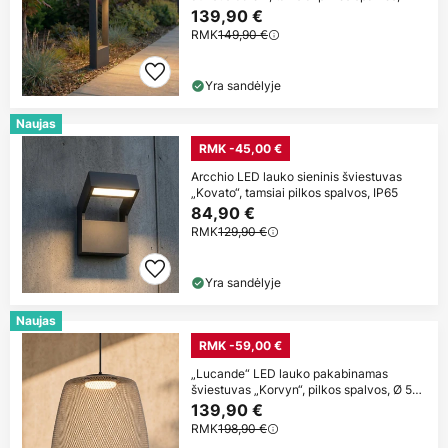
139,90 €
RMK
149,90 €
Yra sandėlyje
Naujas
RMK -45,00 €
Arcchio LED lauko sieninis šviestuvas
„Kovato“, tamsiai pilkos spalvos, IP65
84,90 €
RMK
129,90 €
Yra sandėlyje
Naujas
RMK -59,00 €
„Lucande“ LED lauko pakabinamas
šviestuvas „Korvyn“, pilkos spalvos, Ø 50
cm,
139,90 €
RMK
198,90 €