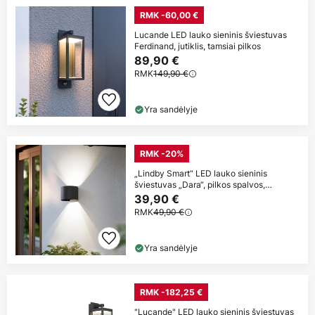
RMK -60,00 €
Lucande LED lauko sieninis šviestuvas
Ferdinand, jutiklis, tamsiai pilkos
89,90 €
RMK
149,90 €
Yra sandėlyje
RMK -20%
„Lindby Smart“ LED lauko sieninis
šviestuvas „Dara“, pilkos spalvos,
apvalus,
39,90 €
RMK
49,90 €
Yra sandėlyje
RMK -182,25 €
"Lucande" LED lauko sieninis šviestuvas