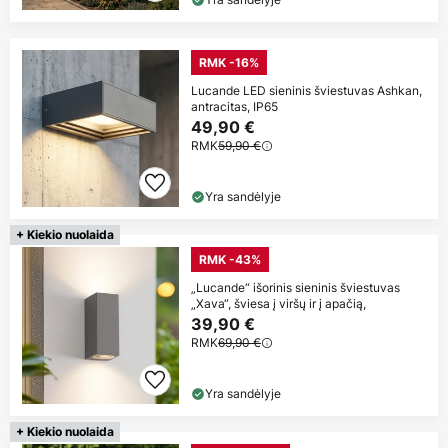
RMK -16%
Lucande LED sieninis šviestuvas Ashkan,
antracitas, IP65
49,90 €
RMK
59,90 €
Yra sandėlyje
+ Kiekio nuolaida
RMK -43%
„Lucande“ išorinis sieninis šviestuvas
„Xava“, šviesa į viršų ir į apačią,
39,90 €
RMK
69,90 €
Yra sandėlyje
+ Kiekio nuolaida