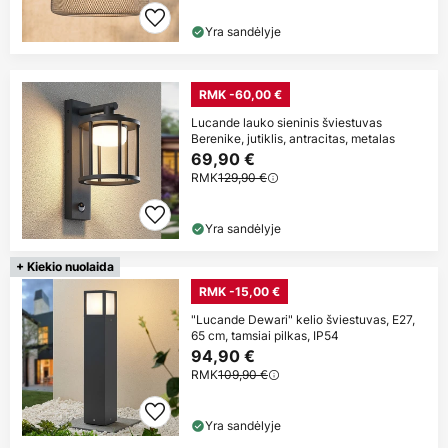
Yra sandėlyje
RMK -60,00 €
Lucande lauko sieninis šviestuvas
Berenike, jutiklis, antracitas, metalas
69,90 €
RMK
129,90 €
Yra sandėlyje
+ Kiekio nuolaida
RMK -15,00 €
"Lucande Dewari" kelio šviestuvas, E27,
65 cm, tamsiai pilkas, IP54
94,90 €
RMK
109,90 €
Yra sandėlyje