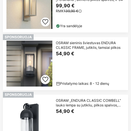
99,90 €
RMK
139,90 €
Yra sandėlyje
SPONSORUOJA
OSRAM sieninis šviestuvas ENDURA
CLASSIC FRAME, jutiklis, tamsiai pilkos
54,90 €
Pristatymo laikas: 8 - 12 dienų
SPONSORUOJA
OSRAM „ENDURA CLASSIC COWBELL“
lauko lempa su jutikliu, pilkos spalvos,
IP65
54,90 €