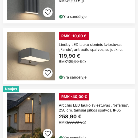
RMK
89,90 €
Yra sandėlyje
RMK -10,00 €
Lindby LED lauko sieninis šviestuvas
„Fando“, antracito spalvos, su jutikliu,
119,90 €
RMK
129,90 €
Yra sandėlyje
Naujas
RMK -40,00 €
Arcchio LED lauko šviestuvas „Nefarius“,
250 cm, tamsiai pilkos spalvos, IP65
258,90 €
RMK
298,90 €
Yra sandėlyje