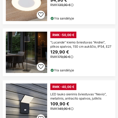
94,90 €
RMK
139,90 €
Yra sandėlyje
RMK -50,00 €
"Lucande" kiemo šviestuvas "Andrei",
pilkos spalvos, 150 cm aukščio, IP54, E27
129,90 €
RMK
179,90 €
Yra sandėlyje
RMK -40,00 €
LED lauko sieninis šviestuvas "Nevio",
metalinis, antracito spalvos, jutiklis
109,90 €
RMK
149,90 €