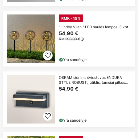
RMK -45%
"Lindby Vilani" LED saulės lempos, 3 vnt
54,90 €
RMK
99,90 €
Yra sandėlyje
OSRAM sieninis šviestuvas ENDURA
STYLE ROBUST, jutiklis, tamsiai pilkos
spalvos
54,90 €
Yra sandėlyje