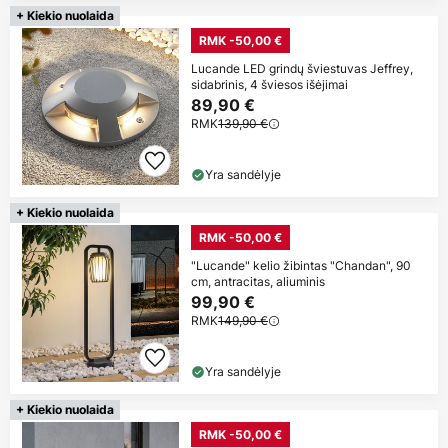
+ Kiekio nuolaida
RMK -50,00 €
Lucande LED grindų šviestuvas Jeffrey,
sidabrinis, 4 šviesos išėjimai
89,90 €
RMK
139,90 €
Yra sandėlyje
+ Kiekio nuolaida
RMK -50,00 €
"Lucande" kelio žibintas "Chandan", 90
cm, antracitas, aliuminis
99,90 €
RMK
149,90 €
Yra sandėlyje
+ Kiekio nuolaida
RMK -50,00 €