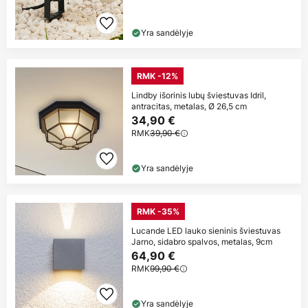
Yra sandėlyje
RMK -12%
Lindby išorinis lubų šviestuvas Idril,
antracitas, metalas, Ø 26,5 cm
34,90 €
RMK
39,90 €
Yra sandėlyje
RMK -35%
Lucande LED lauko sieninis šviestuvas
Jarno, sidabro spalvos, metalas, 9cm
64,90 €
RMK
99,90 €
Yra sandėlyje