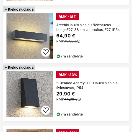
+ Kiekio nuolaida
RMK -18%
Arcchio lauko sieninis šviestuvas
LengoE27, 38 cm, antracitas, E27, IP54
64,90 €
RMK
79,90 €
Yra sandėlyje
+ Kiekio nuolaida
RMK -33%
"Lucande Adarey" LED lauko sieninis
šviestuvas, IP54
29,90 €
RMK
44,90 €
Yra sandėlyje