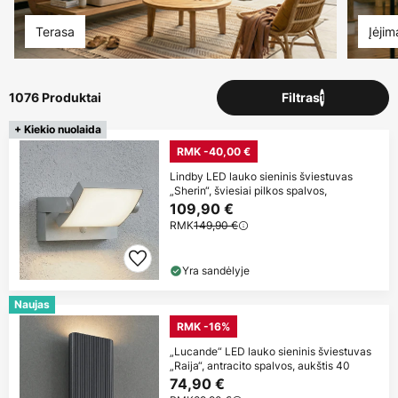
Terasa
Įėjim
1076 Produktai
Filtras
1
+ Kiekio nuolaida
RMK -40,00 €
Lindby LED lauko sieninis šviestuvas
„Sherin“, šviesiai pilkos spalvos,
109,90 €
RMK
149,90 €
Yra sandėlyje
Naujas
RMK -16%
„Lucande“ LED lauko sieninis šviestuvas
„Raija“, antracito spalvos, aukštis 40
74,90 €