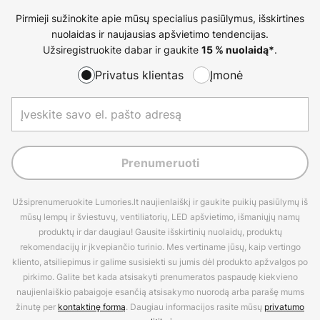
Pirmieji sužinokite apie mūsų specialius pasiūlymus, išskirtines
nuolaidas ir naujausias apšvietimo tendencijas.
Užsiregistruokite dabar ir gaukite
.
15 % nuolaidą*
Privatus klientas
Įmonė
Prenumeruoti
Užsiprenumeruokite Lumories.lt naujienlaiškį ir gaukite puikių pasiūlymų iš
mūsų lempų ir šviestuvų, ventiliatorių, LED apšvietimo, išmaniųjų namų
produktų ir dar daugiau! Gausite išskirtinių nuolaidų, produktų
rekomendacijų ir įkvepiančio turinio. Mes vertiname jūsų, kaip vertingo
kliento, atsiliepimus ir galime susisiekti su jumis dėl produkto apžvalgos po
pirkimo. Galite bet kada atsisakyti prenumeratos paspaudę kiekvieno
naujienlaiškio pabaigoje esančią atsisakymo nuorodą arba parašę mums
žinutę per
kontaktinę formą
. Daugiau informacijos rasite mūsų
privatumo