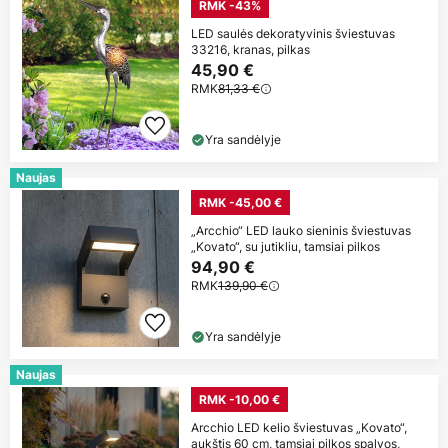
RMK -43%
LED saulės dekoratyvinis šviestuvas
33216, kranas, pilkas
45,90 €
RMK
81,33 €
Yra sandėlyje
Naujas
RMK -45,00 €
„Arcchio“ LED lauko sieninis šviestuvas
„Kovato“, su jutikliu, tamsiai pilkos
94,90 €
RMK
139,90 €
Yra sandėlyje
Naujas
RMK -10,00 €
Arcchio LED kelio šviestuvas „Kovato“,
aukštis 60 cm, tamsiai pilkos spalvos,