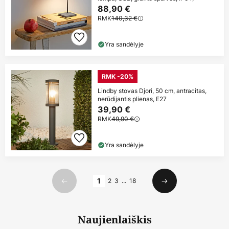
88,90 €
RMK
140,32 €
Yra sandėlyje
RMK -20%
Lindby stovas Djori, 50 cm, antracitas,
nerūdijantis plienas, E27
39,90 €
RMK
49,90 €
Yra sandėlyje
Puslapis
1
2
3
...
18
Ankstesnis
Kitas
Naujienlaiškis