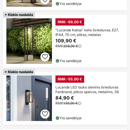
Yra sandėlyje
+ Kiekio nuolaida
RMK -99,00 €
"Lucande Kalisa" kelio šviestuvas, E27,
IP44, 70 cm, pilkas, metalas
109,90 €
RMK
208,90 €
Yra sandėlyje
+ Kiekio nuolaida
RMK -55,00 €
Lucande LED lauko sieninis šviestuvas
Ferdinand, pilkos spalvos, metalinis, 38
84,90 €
RMK
139,90 €
Yra sandėlyje