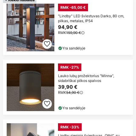
RMK -65,00 €
"Lindby" LED šviestuvas Darko, 80 cm,
pilkas, metalas, IP54
94,90 €
RMK
159,90 €
Yra sandėlyje
RMK -27%
Lauko lubų prožektorius "Minna",
sidabriškai pilkos spalvos
39,90 €
RMK
54,90 €
Yra sandėlyje
RMK -33%
Lindby sieninis šviestuvas „Othil“, su