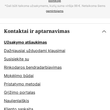
politikoje
.
*Gali būti taikoma užsakymams, kurių suma viršija 99 €. Netaikoma šiems
gamintojams
.
Kontaktai ir aptarnavimas
Užsakymo atšaukimas
Dažniausiai užduodami klausimai
Susisiekite su
Rinkodaros bendradarbiavimas
Mokėjimo būdai
Pristatymo metodai
Grįžimo portalas
Naujienlaiškis
Kliento sąskaita