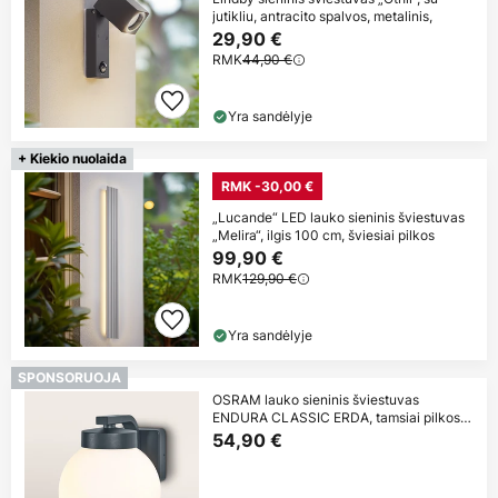
jutikliu, antracito spalvos, metalinis,
29,90 €
RMK
44,90 €
Yra sandėlyje
+ Kiekio nuolaida
RMK -30,00 €
„Lucande“ LED lauko sieninis šviestuvas
„Melira“, ilgis 100 cm, šviesiai pilkos
99,90 €
RMK
129,90 €
Yra sandėlyje
SPONSORUOJA
OSRAM lauko sieninis šviestuvas
ENDURA CLASSIC ERDA, tamsiai pilkos
spalvos,
54,90 €