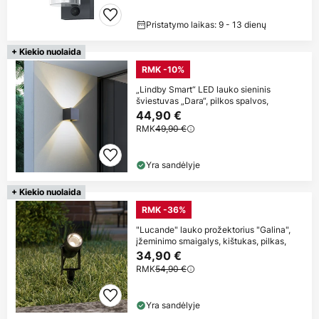
Pristatymo laikas: 9 - 13 dienų
+ Kiekio nuolaida
RMK -10%
„Lindby Smart“ LED lauko sieninis
šviestuvas „Dara“, pilkos spalvos,
44,90 €
RMK
49,90 €
Yra sandėlyje
+ Kiekio nuolaida
RMK -36%
"Lucande" lauko prožektorius "Galina",
įžeminimo smaigalys, kištukas, pilkas,
34,90 €
RMK
54,90 €
Yra sandėlyje