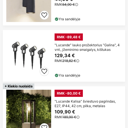
RMK
64,90 €
Yra sandėlyje
RMK -89,48 €
"Lucande" lauko prožektorius "Galina", 4
vnt., įžeminimo smaigalys, kištukas
129,34 €
RMK
218,82 €
Yra sandėlyje
+ Kiekio nuolaida
RMK -80,00 €
"Lucande Kalisa" šviestuvo pagrindas,
E27, IP44, 42 cm, pilka, metalas
109,90 €
RMK
189,90 €