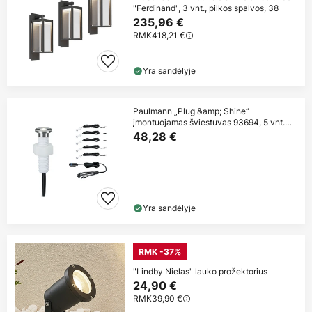
"Ferdinand", 3 vnt., pilkos spalvos, 38
235,96 €
RMK
418,21 €
Yra sandėlyje
Paulmann „Plug &amp; Shine“
įmontuojamas šviestuvas 93694, 5 vnt.
papildomas
48,28 €
Yra sandėlyje
RMK -37%
"Lindby Nielas" lauko prožektorius
24,90 €
RMK
39,90 €