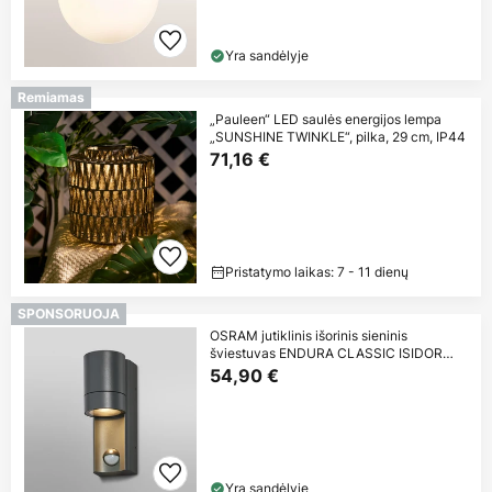
Yra sandėlyje
Remiamas
„Pauleen“ LED saulės energijos lempa
„SUNSHINE TWINKLE“, pilka, 29 cm, IP44
71,16 €
Pristatymo laikas: 7 - 11 dienų
SPONSORUOJA
OSRAM jutiklinis išorinis sieninis
šviestuvas ENDURA CLASSIC ISIDOR
tamsiai
54,90 €
Yra sandėlyje