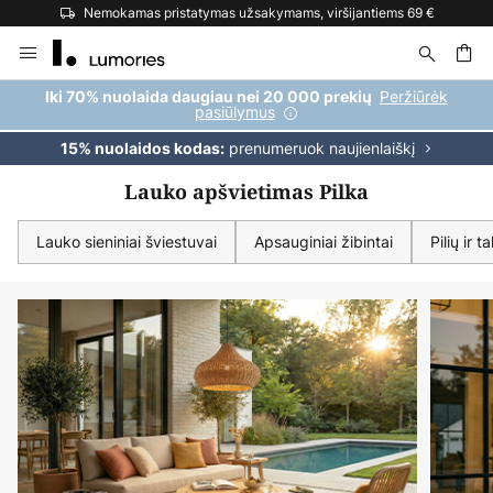
Nemokamas pristatymas užsakymams, viršijantiems 69 €
Skip
to
Content
ška
Peržiūrėk
Iki 70% nuolaida daugiau nei 20 000 prekių
pasiūlymus
prenumeruok naujienlaiškį
15% nuolaidos kodas:
Lauko apšvietimas Pilka
Lauko sieniniai šviestuvai
Apsauginiai žibintai
Pilių ir 