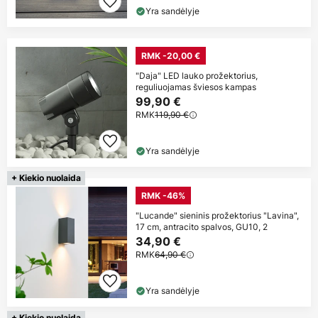
Yra sandėlyje
RMK -20,00 €
"Daja" LED lauko prožektorius,
reguliuojamas šviesos kampas
99,90 €
RMK
119,90 €
Yra sandėlyje
+ Kiekio nuolaida
RMK -46%
"Lucande" sieninis prožektorius "Lavina",
17 cm, antracito spalvos, GU10, 2
34,90 €
RMK
64,90 €
Yra sandėlyje
+ Kiekio nuolaida