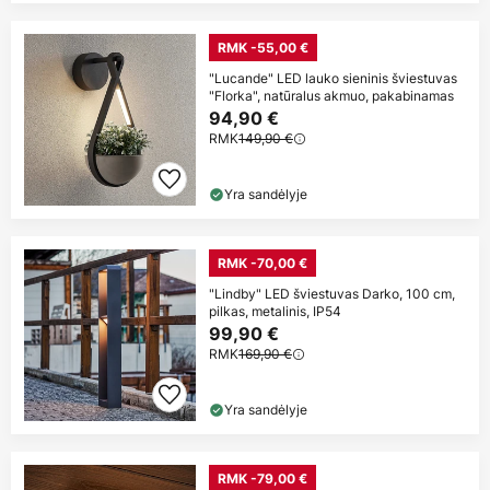
RMK -55,00 €
"Lucande" LED lauko sieninis šviestuvas
"Florka", natūralus akmuo, pakabinamas
94,90 €
RMK
149,90 €
Yra sandėlyje
RMK -70,00 €
"Lindby" LED šviestuvas Darko, 100 cm,
pilkas, metalinis, IP54
99,90 €
RMK
169,90 €
Yra sandėlyje
RMK -79,00 €