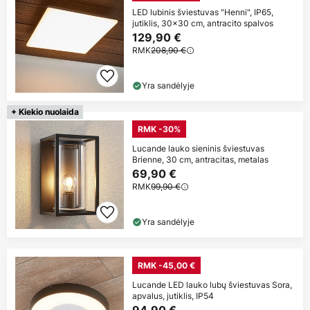
LED lubinis šviestuvas "Henni", IP65,
jutiklis, 30x30 cm, antracito spalvos
129,90 €
RMK
208,90 €
Yra sandėlyje
+ Kiekio nuolaida
RMK -30%
Lucande lauko sieninis šviestuvas
Brienne, 30 cm, antracitas, metalas
69,90 €
RMK
99,90 €
Yra sandėlyje
RMK -45,00 €
Lucande LED lauko lubų šviestuvas Sora,
apvalus, jutiklis, IP54