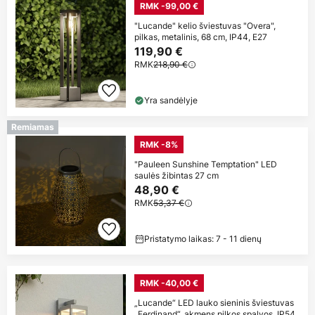
RMK -99,00 €
"Lucande" kelio šviestuvas "Overa",
pilkas, metalinis, 68 cm, IP44, E27
119,90 €
RMK
218,90 €
Yra sandėlyje
Remiamas
RMK -8%
"Pauleen Sunshine Temptation" LED
saulės žibintas 27 cm
48,90 €
RMK
53,37 €
Pristatymo laikas: 7 - 11 dienų
RMK -40,00 €
„Lucande“ LED lauko sieninis šviestuvas
„Ferdinand“, akmens pilkos spalvos, IP54