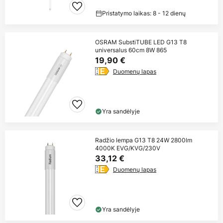
Pristatymo laikas: 8 - 12 dienų
OSRAM SubstiTUBE LED G13 T8
universalus 60cm 8W 865
19,90 €
Duomenų lapas
Yra sandėlyje
Radžio lempa G13 T8 24W 2800lm
4000K EVG/KVG/230V
33,12 €
Duomenų lapas
Yra sandėlyje