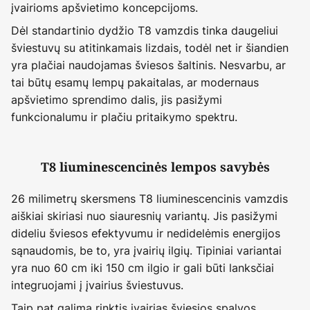
įvairioms apšvietimo koncepcijoms.
Dėl standartinio dydžio T8 vamzdis tinka daugeliui
šviestuvų su atitinkamais lizdais, todėl net ir šiandien
yra plačiai naudojamas šviesos šaltinis. Nesvarbu, ar
tai būtų esamų lempų pakaitalas, ar modernaus
apšvietimo sprendimo dalis, jis pasižymi
funkcionalumu ir plačiu pritaikymo spektru.
T8 liuminescencinės lempos savybės
26 milimetrų skersmens T8 liuminescencinis vamzdis
aiškiai skiriasi nuo siauresnių variantų. Jis pasižymi
dideliu šviesos efektyvumu ir nedidelėmis energijos
sąnaudomis, be to, yra įvairių ilgių. Tipiniai variantai
yra nuo 60 cm iki 150 cm ilgio ir gali būti lanksčiai
integruojami į įvairius šviestuvus.
Taip pat galima rinktis įvairias šviesios spalvos