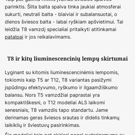
parinktis. Šilta balta spalva tinka jaukiai atmosferai
sukurti, neutrali balta - blaiviai ir subalansuotai, o
dienos šviesos balta - labai ryškiam apšvietimui. Tai
leidžia T8 vamzdį specialiai pritaikyti atitinkamai
patalpai
ir jos reikalavimams.
T8 ir kitų liuminescencinių lempų skirtumai
Lyginant su kitomis liuminescencinėmis lempomis,
tokiomis kaip T5 ar T12, T8 variantas pasižymi
įspūdingu efektyvumo, ryškumo ir ilgaamžiškumo
balansu. Nors T5 vamzdžiai paprastai yra
kompaktiškesni, o T12 modeliai ALS laikomi
senesniais, T8 vamzdis tapo standartu. Jame
derinamas geras šviesos srautas ir didelis tinkamų
laikiklių ir šviestuvų pasirinkimas.
Šie modeliai taip pat skiriasi pagal suderinamumą su