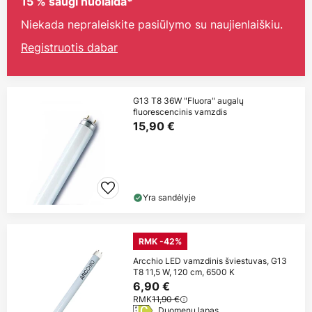
15 % saugi nuolaida*
Niekada nepraleiskite pasiūlymo su naujienlaiškiu.
Registruotis dabar
G13 T8 36W "Fluora" augalų
fluorescencinis vamzdis
15,90 €
Yra sandėlyje
RMK -42%
Arcchio LED vamzdinis šviestuvas, G13
T8 11,5 W, 120 cm, 6500 K
6,90 €
RMK
11,90 €
Duomenų lapas