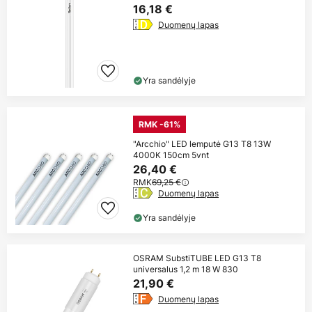
16,18 €
Duomenų lapas
Yra sandėlyje
RMK -61%
"Arcchio" LED lemputė G13 T8 13W
4000K 150cm 5vnt
26,40 €
RMK
69,25 €
Duomenų lapas
Yra sandėlyje
OSRAM SubstiTUBE LED G13 T8
universalus 1,2 m 18 W 830
21,90 €
Duomenų lapas