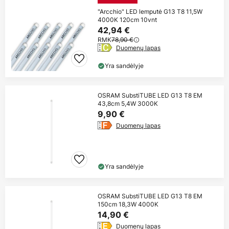
"Arcchio" LED lemputė G13 T8 11,5W
4000K 120cm 10vnt
42,94 €
RMK
78,90 €
Duomenų lapas
Yra sandėlyje
OSRAM SubstiTUBE LED G13 T8 EM
43,8cm 5,4W 3000K
9,90 €
Duomenų lapas
Yra sandėlyje
OSRAM SubstiTUBE LED G13 T8 EM
150cm 18,3W 4000K
14,90 €
Duomenų lapas