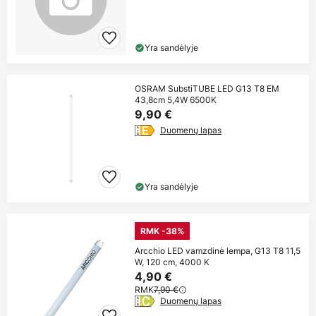
Yra sandėlyje
OSRAM SubstiTUBE LED G13 T8 EM
43,8cm 5,4W 6500K
9,90 €
Duomenų lapas
Yra sandėlyje
RMK -38%
Arcchio LED vamzdinė lempa, G13 T8 11,5
W, 120 cm, 4000 K
4,90 €
RMK
7,90 €
Duomenų lapas