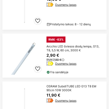
Duomenų lapas
Pristatymo laikas: 8 - 12 dienų
RMK -63%
Arcchio LED šviesos diodų lempa, G13,
T8, 5,5 W, 60 cm, 3000 K
2,90 €
RMK
7,90 €
Duomenų lapas
Yra sandėlyje
OSRAM SubstiTUBE LED G13 T8 EM
90cm 10W 3000K
11,90 €
Duomenų lapas