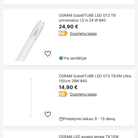
OSRAM SubstiTUBE LED G13 T8
universalus 1,5 m 24 W 840
24,90 €
Duomenų lapas
Yra sandėlyje
OSRAM SubstiTUBE LED G13 T8 EM Ultra
150cm 29W 840
14,90 €
Duomenų lapas
Pristatymo laikas: 9 - 13 dienų
OSRAM LED augalų lempa T8 10W