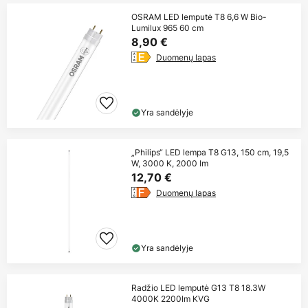
OSRAM LED lemputė T8 6,6 W Bio-
Lumilux 965 60 cm
8,90 €
Duomenų lapas
Yra sandėlyje
„Philips“ LED lempa T8 G13, 150 cm, 19,5
W, 3000 K, 2000 lm
12,70 €
Duomenų lapas
Yra sandėlyje
Radžio LED lemputė G13 T8 18.3W
4000K 2200lm KVG