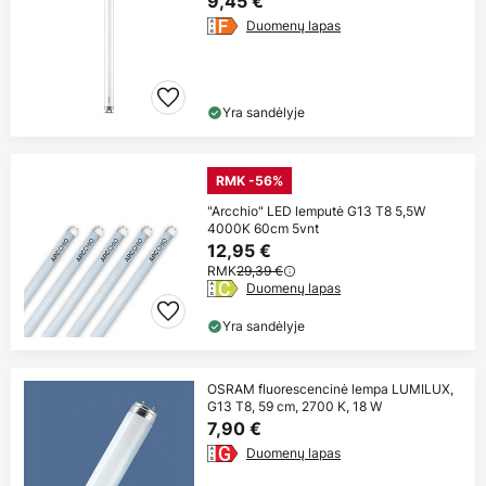
9,45 €
Duomenų lapas
Yra sandėlyje
RMK -56%
"Arcchio" LED lemputė G13 T8 5,5W
4000K 60cm 5vnt
12,95 €
RMK
29,39 €
Duomenų lapas
Yra sandėlyje
OSRAM fluorescencinė lempa LUMILUX,
G13 T8, 59 cm, 2700 K, 18 W
7,90 €
Duomenų lapas