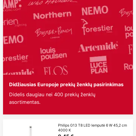
Didžiausias Europoje prekių ženklų pasirinkimas
Didelis daugiau nei 400 prekių ženklų
asortimentas.
Philips G13 T8 LED lemputė 6 W 45,2 cm
4000 K