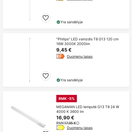
Yra sandėlyje
"Philips" LED vamzdis T8 G13 120 cm
16W 3000K 2000lm
9,45 €
Duomenų lapas
Yra sandėlyje
RMK -5%
MEGAMAN LED lemputė G13 T8 24 W
4000 K 3600 lm
16,90 €
RMK
17,95 €
Duomenų lapas