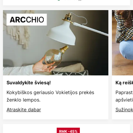
Suvaldykite šviesą!
Ką reiš
Kokybiškos geriausio Vokietijos prekės
Paprast
ženklo lempos.
apšviet
Atraskite dabar
Sužinok
RMK -45%