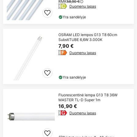
RMK
58,90 €
Duomenų lapas
Yra sandėlyje
OSRAM LED lempos G13 T8 60cm
SubstiTUBE 6,6W 3.000K
7,90 €
Duomenų lapas
Yra sandėlyje
Fluorescentinė lempa G13 T8 36W
MASTER TL-D Super 1m
16,90 €
Duomenų lapas