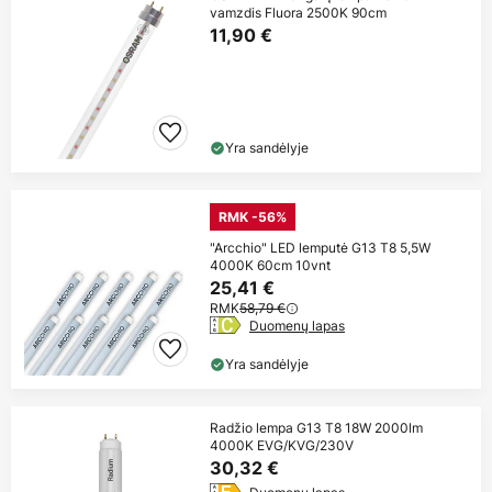
vamzdis Fluora 2500K 90cm
11,90 €
Yra sandėlyje
RMK -56%
"Arcchio" LED lemputė G13 T8 5,5W
4000K 60cm 10vnt
25,41 €
RMK
58,79 €
Duomenų lapas
Yra sandėlyje
Radžio lempa G13 T8 18W 2000lm
4000K EVG/KVG/230V
30,32 €