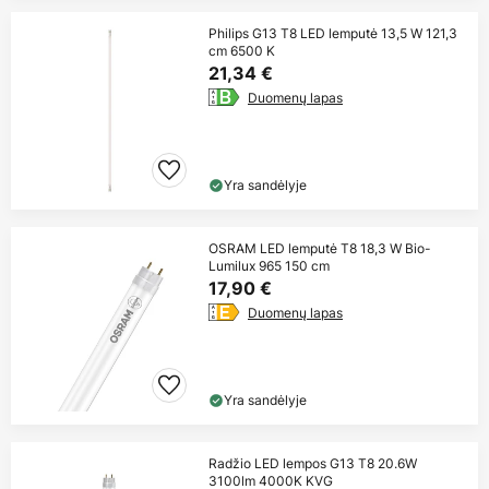
Philips G13 T8 LED lemputė 13,5 W 121,3
cm 6500 K
21,34 €
Duomenų lapas
Yra sandėlyje
OSRAM LED lemputė T8 18,3 W Bio-
Lumilux 965 150 cm
17,90 €
Duomenų lapas
Yra sandėlyje
Radžio LED lempos G13 T8 20.6W
3100lm 4000K KVG