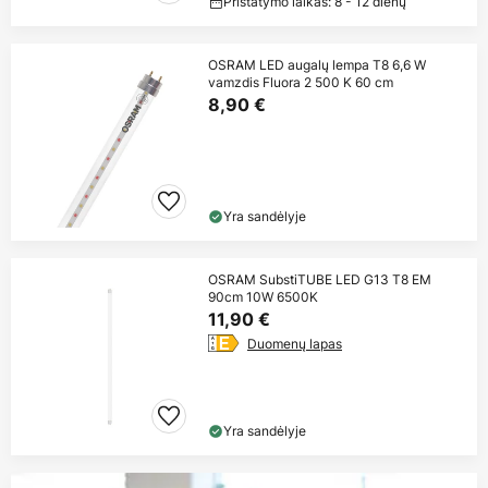
Pristatymo laikas: 8 - 12 dienų
OSRAM LED augalų lempa T8 6,6 W
vamzdis Fluora 2 500 K 60 cm
8,90 €
Yra sandėlyje
OSRAM SubstiTUBE LED G13 T8 EM
90cm 10W 6500K
11,90 €
Duomenų lapas
Yra sandėlyje