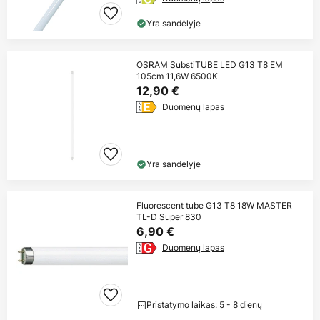
Yra sandėlyje
OSRAM SubstiTUBE LED G13 T8 EM
105cm 11,6W 6500K
12,90 €
Duomenų lapas
Yra sandėlyje
Fluorescent tube G13 T8 18W MASTER
TL-D Super 830
6,90 €
Duomenų lapas
Pristatymo laikas: 5 - 8 dienų