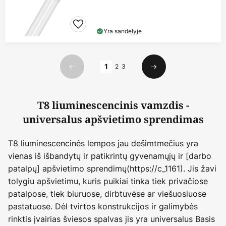
Yra sandėlyje
Puslapis
1
2
3
Ankstesnis
Kitas
T8 liuminescencinis vamzdis -
universalus apšvietimo sprendimas
T8 liuminescencinės lempos jau dešimtmečius yra
vienas iš išbandytų ir patikrintų gyvenamųjų ir [darbo
patalpų] apšvietimo sprendimų(https://c_1161). Jis žavi
tolygiu apšvietimu, kuris puikiai tinka tiek privačiose
patalpose, tiek biuruose, dirbtuvėse ar viešuosiuose
pastatuose. Dėl tvirtos konstrukcijos ir galimybės
rinktis įvairias šviesos spalvas jis yra universalus Basis