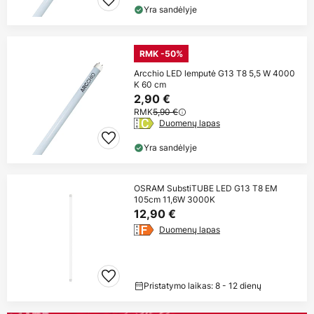
Yra sandėlyje
RMK -50%
Arcchio LED lemputė G13 T8 5,5 W 4000
K 60 cm
2,90 €
RMK
5,90 €
Duomenų lapas
Yra sandėlyje
OSRAM SubstiTUBE LED G13 T8 EM
105cm 11,6W 3000K
12,90 €
Duomenų lapas
Pristatymo laikas: 8 - 12 dienų