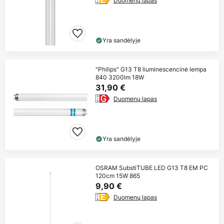
Duomenų lapas
Yra sandėlyje
"Philips" G13 T8 liuminescencinė lempa
840 3200lm 18W
31,90 €
Duomenų lapas
Yra sandėlyje
OSRAM SubstiTUBE LED G13 T8 EM PC
120cm 15W 865
9,90 €
Duomenų lapas