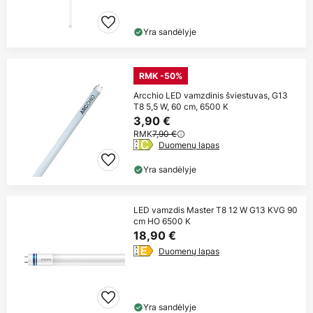
Yra sandėlyje
RMK -50%
Arcchio LED vamzdinis šviestuvas, G13
T8 5,5 W, 60 cm, 6500 K
3,90 €
RMK
7,90 €
Duomenų lapas
Yra sandėlyje
LED vamzdis Master T8 12 W G13 KVG 90
cm HO 6500 K
18,90 €
Duomenų lapas
Yra sandėlyje