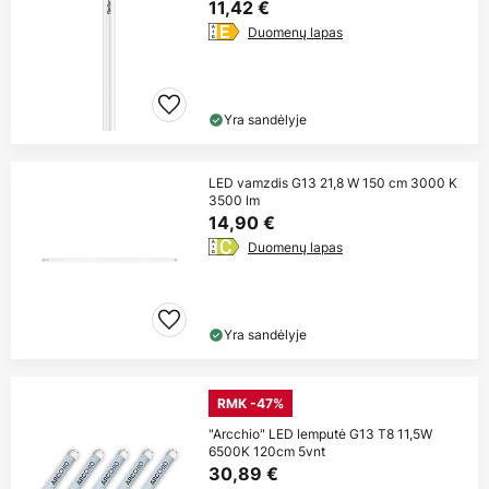
11,42 €
Duomenų lapas
Yra sandėlyje
LED vamzdis G13 21,8 W 150 cm 3000 K
3500 lm
14,90 €
Duomenų lapas
Yra sandėlyje
RMK -47%
"Arcchio" LED lemputė G13 T8 11,5W
6500K 120cm 5vnt
30,89 €