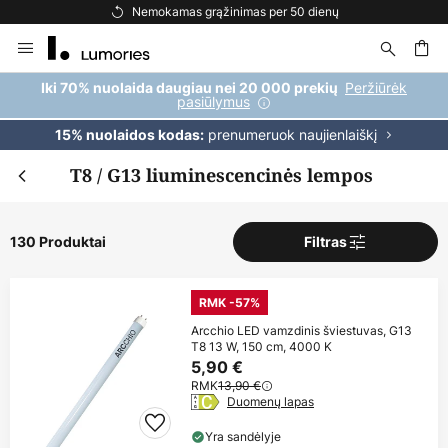
Nemokamas pristatymas užsakymams, viršijantiems 69 €
Skip
to
Content
ška
Peržiūrėk
Iki 70% nuolaida daugiau nei 20 000 prekių
pasiūlymus
prenumeruok naujienlaiškį
15% nuolaidos kodas:
T8 / G13 liuminescencinės lempos
130 Produktai
Filtras
RMK -57%
Arcchio LED vamzdinis šviestuvas, G13
T8 13 W, 150 cm, 4000 K
5,90 €
RMK
13,90 €
Duomenų lapas
Yra sandėlyje