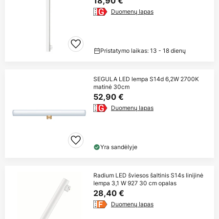
18,90 €
Duomenų lapas
Pristatymo laikas: 13 - 18 dienų
SEGULA LED lempa S14d 6,2W 2700K
matinė 30cm
52,90 €
Duomenų lapas
Yra sandėlyje
Radium LED šviesos šaltinis S14s linijinė
lempa 3,1 W 927 30 cm opalas
28,40 €
Duomenų lapas