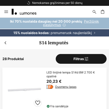
Nemokamas pristatymas užsakymams, viršijantiems 69 €
Skip
to
Content
ška
Peržiūrėk
Iki 70% nuolaida daugiau nei 20 000 prekių
pasiūlymus
prenumeruok naujienlaiškį
15% nuolaidos kodas:
S14 lemputės
28 Produktai
Filtras
LED linijinė lempa S14d 8W 2 700 K
opalinė
20,23 €
Duomenų lapas
Yra sandėlyje