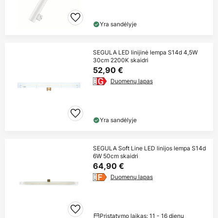
Yra sandėlyje
SEGULA LED linijinė lempa S14d 4,5W
30cm 2200K skaidri
52,90 €
Duomenų lapas
Yra sandėlyje
SEGULA Soft Line LED linijos lempa S14d
6W 50cm skaidri
64,90 €
Duomenų lapas
Pristatymo laikas: 11 - 16 dienų