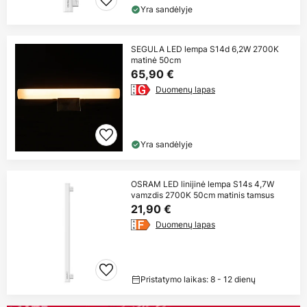
Yra sandėlyje
SEGULA LED lempa S14d 6,2W 2700K
matinė 50cm
65,90 €
Duomenų lapas
Yra sandėlyje
OSRAM LED linijinė lempa S14s 4,7W
vamzdis 2700K 50cm matinis tamsus
21,90 €
Duomenų lapas
Pristatymo laikas: 8 - 12 dienų