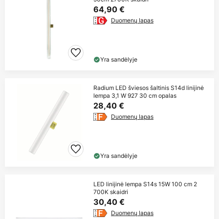
64,90 €
Duomenų lapas
Yra sandėlyje
Radium LED šviesos šaltinis S14d linijinė
lempa 3,1 W 927 30 cm opalas
28,40 €
Duomenų lapas
Yra sandėlyje
LED linijinė lempa S14s 15W 100 cm 2
700K skaidri
30,40 €
Duomenų lapas