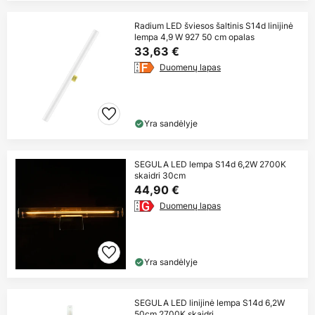
Radium LED šviesos šaltinis S14d linijinė
lempa 4,9 W 927 50 cm opalas
33,63 €
Duomenų lapas
Yra sandėlyje
SEGULA LED lempa S14d 6,2W 2700K
skaidri 30cm
44,90 €
Duomenų lapas
Yra sandėlyje
SEGULA LED linijinė lempa S14d 6,2W
50cm 2700K skaidri