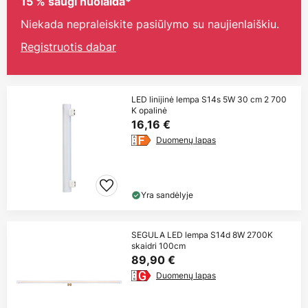
15 % saugi nuolaida*
Niekada nepraleiskite pasiūlymo su naujienlaiškiu.
Registruotis dabar
LED linijinė lempa S14s 5W 30 cm 2 700
K opalinė
16,16 €
Duomenų lapas
Yra sandėlyje
SEGULA LED lempa S14d 8W 2700K
skaidri 100cm
89,90 €
Duomenų lapas