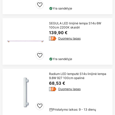
Yra sandėlyje
SEGULA LED linijinė lempa S14s 6W
100cm 2200K skaidri
139,90 €
Duomenų lapas
Yra sandėlyje
Radium LED lemputė S14s linijinė lempa
9.8W 927 100cm opalinė
68,53 €
Duomenų lapas
Pristatymo laikas: 9 - 13 dienų