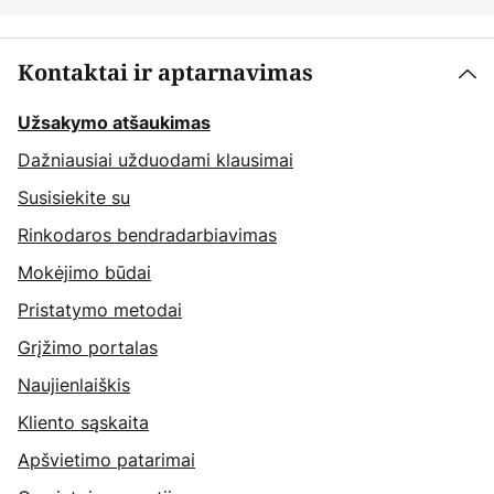
Kontaktai ir aptarnavimas
Užsakymo atšaukimas
Dažniausiai užduodami klausimai
Susisiekite su
Rinkodaros bendradarbiavimas
Mokėjimo būdai
Pristatymo metodai
Grįžimo portalas
Naujienlaiškis
Kliento sąskaita
Apšvietimo patarimai