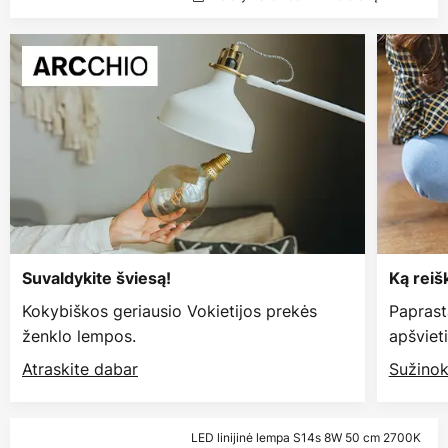
Suvaldykite šviesą!
Ką reiš
Kokybiškos geriausio Vokietijos prekės
Paprast
ženklo lempos.
apšviet
Atraskite dabar
Sužinok
LED linijinė lempa S14s 8W 50 cm 2700K