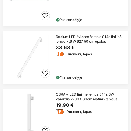
Yra sandėlyje
Radium LED šviesos šaltinis S14s linijinė
lempa 4,9 W 927 50 cm opalas
33,63 €
Duomenų lapas
Yra sandėlyje
OSRAM LED linijinė lempa S14s 3W
vamzdis 2700K 30cm matinis tamsus
19,90 €
Duomenų lapas