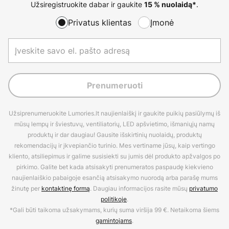
Užsiregistruokite dabar ir gaukite
.
15 % nuolaidą*
Privatus klientas
Įmonė
Prenumeruoti
Užsiprenumeruokite Lumories.lt naujienlaiškį ir gaukite puikių pasiūlymų iš
mūsų lempų ir šviestuvų, ventiliatorių, LED apšvietimo, išmaniųjų namų
produktų ir dar daugiau! Gausite išskirtinių nuolaidų, produktų
rekomendacijų ir įkvepiančio turinio. Mes vertiname jūsų, kaip vertingo
kliento, atsiliepimus ir galime susisiekti su jumis dėl produkto apžvalgos po
pirkimo. Galite bet kada atsisakyti prenumeratos paspaudę kiekvieno
naujienlaiškio pabaigoje esančią atsisakymo nuorodą arba parašę mums
žinutę per
kontaktinę formą
. Daugiau informacijos rasite mūsų
privatumo
politikoje
.
*Gali būti taikoma užsakymams, kurių suma viršija 99 €. Netaikoma šiems
gamintojams
.