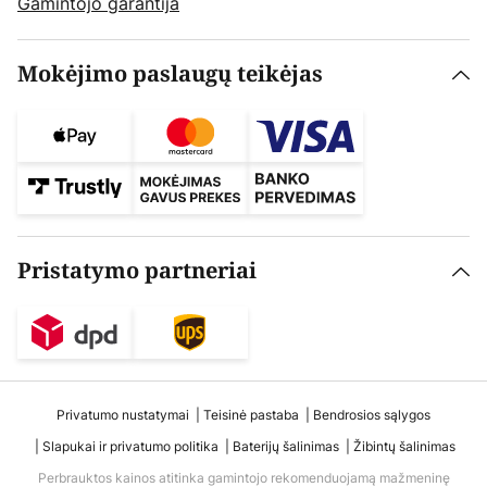
Gamintojo garantija
Mokėjimo paslaugų teikėjas
Pristatymo partneriai
Privatumo nustatymai
Teisinė pastaba
Bendrosios sąlygos
Slapukai ir privatumo politika
Baterijų šalinimas
Žibintų šalinimas
Perbrauktos kainos atitinka gamintojo rekomenduojamą mažmeninę