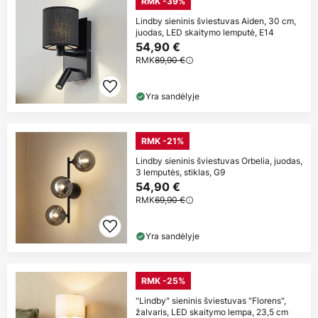
RMK -39%
Lindby sieninis šviestuvas Aiden, 30 cm,
juodas, LED skaitymo lemputė, E14
54,90 €
RMK
89,90 €
Yra sandėlyje
RMK -21%
Lindby sieninis šviestuvas Orbelia, juodas,
3 lemputės, stiklas, G9
54,90 €
RMK
69,90 €
Yra sandėlyje
RMK -25%
"Lindby" sieninis šviestuvas "Florens",
žalvaris, LED skaitymo lempa, 23,5 cm