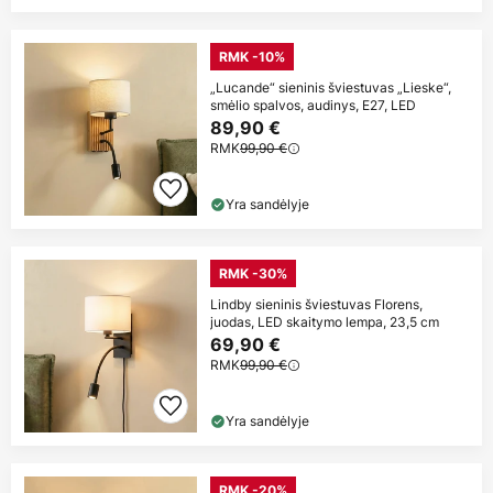
RMK -10%
„Lucande“ sieninis šviestuvas „Lieske“,
smėlio spalvos, audinys, E27, LED
89,90 €
RMK
99,90 €
Yra sandėlyje
RMK -30%
Lindby sieninis šviestuvas Florens,
juodas, LED skaitymo lempa, 23,5 cm
69,90 €
RMK
99,90 €
Yra sandėlyje
RMK -20%