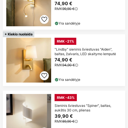
74,90 €
RMK
99,90 €
Yra sandėlyje
+ Kiekio nuolaida
RMK -21%
"Lindby" sieninis šviestuvas "Aiden",
baltas, žalvaris, LED skaitymo lemputė
74,90 €
RMK
94,90 €
Yra sandėlyje
RMK -43%
Sieninis šviestuvas "Spiner", baltas,
aukštis 30 cm, plienas
39,90 €
RMK
69,90 €