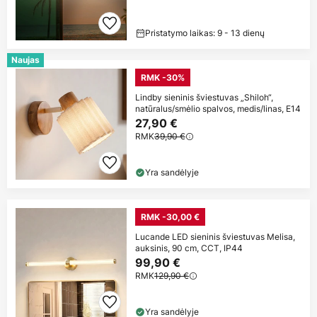
Pristatymo laikas: 9 - 13 dienų
Naujas
RMK -30%
Lindby sieninis šviestuvas „Shiloh“,
natūralus/smėlio spalvos, medis/linas, E14
27,90 €
RMK
39,90 €
Yra sandėlyje
RMK -30,00 €
Lucande LED sieninis šviestuvas Melisa,
auksinis, 90 cm, CCT, IP44
99,90 €
RMK
129,90 €
Yra sandėlyje