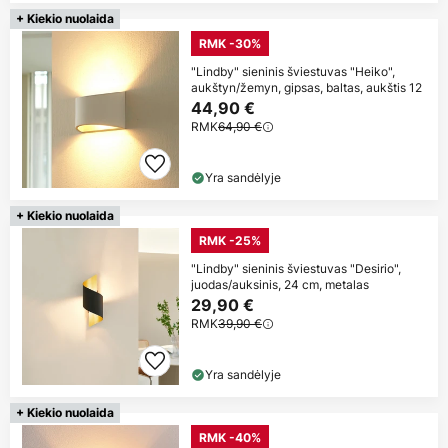
+ Kiekio nuolaida
RMK -30%
"Lindby" sieninis šviestuvas "Heiko",
aukštyn/žemyn, gipsas, baltas, aukštis 12
44,90 €
RMK
64,90 €
Yra sandėlyje
+ Kiekio nuolaida
RMK -25%
"Lindby" sieninis šviestuvas "Desirio",
juodas/auksinis, 24 cm, metalas
29,90 €
RMK
39,90 €
Yra sandėlyje
+ Kiekio nuolaida
RMK -40%