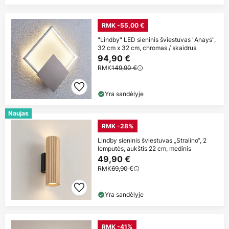
RMK -55,00 €
"Lindby" LED sieninis šviestuvas "Anays",
32 cm x 32 cm, chromas / skaidrus
94,90 €
RMK
149,90 €
Yra sandėlyje
Naujas
RMK -28%
Lindby sieninis šviestuvas „Stralino“, 2
lemputės, aukštis 22 cm, medinis
49,90 €
RMK
69,90 €
Yra sandėlyje
RMK -41%