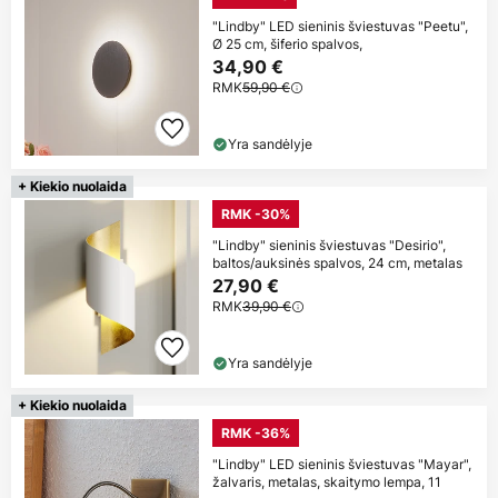
"Lindby" LED sieninis šviestuvas "Peetu",
Ø 25 cm, šiferio spalvos,
34,90 €
RMK
59,90 €
Yra sandėlyje
+ Kiekio nuolaida
RMK -30%
"Lindby" sieninis šviestuvas "Desirio",
baltos/auksinės spalvos, 24 cm, metalas
27,90 €
RMK
39,90 €
Yra sandėlyje
+ Kiekio nuolaida
RMK -36%
"Lindby" LED sieninis šviestuvas "Mayar",
žalvaris, metalas, skaitymo lempa, 11