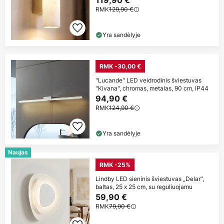
RMK
129,90 €
Yra sandėlyje
RMK -30,00 €
"Lucande" LED veidrodinis šviestuvas
"Kivana", chromas, metalas, 90 cm, IP44
94,90 €
RMK
124,90 €
Yra sandėlyje
Naujas
RMK -25%
Lindby LED sieninis šviestuvas „Delar“,
baltas, 25 x 25 cm, su reguliuojamu
59,90 €
RMK
79,90 €