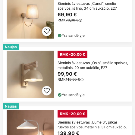
Sieninis šviestuvas „Candi“, smėlio
spalvos, iš lino, 34 cm aukščio, E27
69,90 €
RMK
79,90 €
Yra sandėlyje
Naujas
RMK -20,00 €
Sieninis šviestuvas „Oslo“, smėlio spalvos,
metalinis, 20 cm aukščio, E27
99,90 €
RMK
119,90 €
Yra sandėlyje
Naujas
RMK -20,00 €
Sieninis šviestuvas „Lume S“, pilkai
rusvos spalvos, metalinis, 31 cm aukščio,
139,90 €