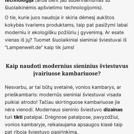
šiuolaikinėmis apšvietimo technologijomis).
O tie, kurie juos naudoja ir skiria dėmesį aukštos
kokybės tvariems produktams, taip pat pasižymi labai
moderniu ir ekologišku požiūriu į gyvenimą. Ar esate
vienas iš jų? Tuomet šiuolaikiniai sieniniai šviestuvai iš
"Lampenwelt.de" kaip tik jums!
Kaip naudoti modernius sieninius šviestuvus
įvairiuose kambariuose?
Nesvarbu, ar tai būtų svetainė, vonios kambarys, ar
prieškambaris: modernūs sieniniai šviestuvai visada
puikiai atrodo! Tačiau skirtinguose kambariuose jie
nėra vienodi. Modernaus sieninio šviestuvo
dizainas
turi
patalpai. Drėgnose patalpose, pavyzdžiui,
tikti
vonios kambaryje, reikalaujama apsaugos klasė taip
pat riboja šviestuvo pasirinkimą.