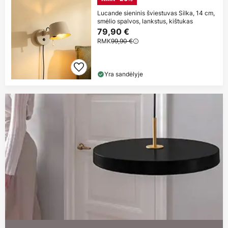
Lucande sieninis šviestuvas Silka, 14 cm,
smėlio spalvos, lankstus, kištukas
79,90 €
RMK
99,90 €
Yra sandėlyje