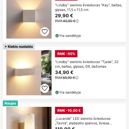
"Lindby" sieninis šviestuvas "Kay", baltas,
gipsas, 11,5 x 11,5 cm
29,90 €
RMK
49,90 €
Yra sandėlyje
+ Kiekio nuolaida
RMK -50%
"Lindby" sieninis šviestuvas "Tjada", 22
cm, baltas, gipsas, G9, dažomas
34,90 €
RMK
69,90 €
Yra sandėlyje
Naujas
RMK -10,00 €
„Lucande“ LED sieninis šviestuvas
„Tavira“, alabastro spalvos, šviesa
nukreipta
119,90 €