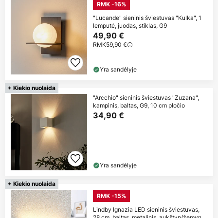
RMK -16%
"Lucande" sieninis šviestuvas "Kulka", 1
lemputė, juodas, stiklas, G9
49,90 €
RMK
59,90 €
Yra sandėlyje
+ Kiekio nuolaida
"Arcchio" sieninis šviestuvas "Zuzana",
kampinis, baltas, G9, 10 cm pločio
34,90 €
Yra sandėlyje
+ Kiekio nuolaida
RMK -15%
Lindby Ignazia LED sieninis šviestuvas,
28 cm, baltas, metalinis, aukštyn/žemyn