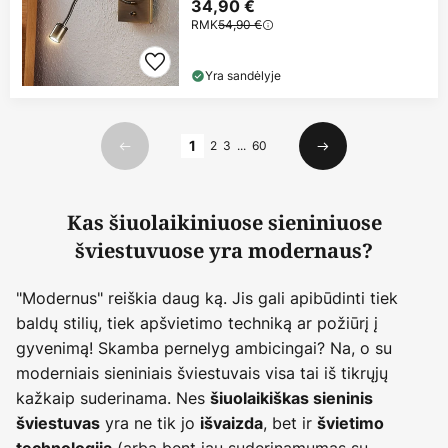
34,90 €
RMK
54,90 €
Yra sandėlyje
Puslapis
1
2
3
...
60
Ankstesnis
Kitas
Kas šiuolaikiniuose sieniniuose
šviestuvuose yra modernaus?
"Modernus" reiškia daug ką. Jis gali apibūdinti tiek
baldų stilių, tiek apšvietimo techniką ar požiūrį į
gyvenimą! Skamba pernelyg ambicingai? Na, o su
moderniais sieniniais šviestuvais visa tai iš tikrųjų
kažkaip suderinama. Nes
šiuolaikiškas sieninis
yra ne tik jo
, bet ir
šviestuvas
išvaizda
švietimo
(arba bent jau suderinamumas su
technologija