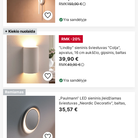
RMK
159,90 €
Yra sandėlyje
+ Kiekio nuolaida
RMK -20%
"Lindby" sieninis šviestuvas "Colja",
apvalus, 16 cm aukščio, gipsinis, baltas
39,90 €
RMK
49,90 €
Yra sandėlyje
Remiamas
„Paulmann“ LED sieninis įleidžiamas
šviestuvas „Neordic Decorativ“, baltas,
35,57 €