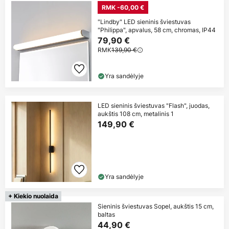
RMK -60,00 €
"Lindby" LED sieninis šviestuvas
"Philippa", apvalus, 58 cm, chromas, IP44
79,90 €
RMK
139,90 €
Yra sandėlyje
LED sieninis šviestuvas "Flash", juodas,
aukštis 108 cm, metalinis 1
149,90 €
Yra sandėlyje
+ Kiekio nuolaida
Sieninis šviestuvas Sopel, aukštis 15 cm,
baltas
44,90 €