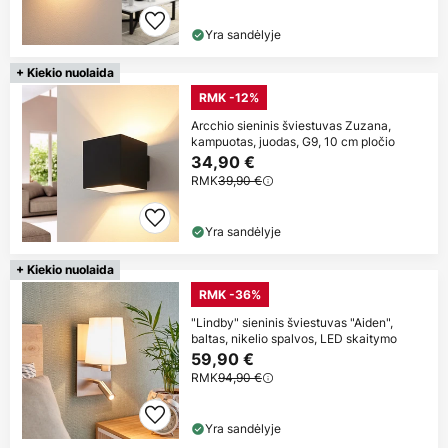
Yra sandėlyje
+ Kiekio nuolaida
RMK -12%
Arcchio sieninis šviestuvas Zuzana,
kampuotas, juodas, G9, 10 cm pločio
34,90 €
RMK
39,90 €
Yra sandėlyje
+ Kiekio nuolaida
RMK -36%
"Lindby" sieninis šviestuvas "Aiden",
baltas, nikelio spalvos, LED skaitymo
59,90 €
RMK
94,90 €
Yra sandėlyje