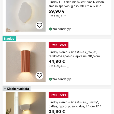
Lindby LED sieninis šviestuvas Nielson,
smėlio spalvos, gipso, 30 cm aukščio
59,90 €
RMK
79,90 €
Yra sandėlyje
Naujas
RMK -25%
Lindby sieninis šviestuvas „Colja“,
terakotos spalvos, apvalus, 30,5 cm,
gipsas
44,90 €
RMK
59,90 €
Yra sandėlyje
+ Kiekio nuolaida
RMK -53%
Lindby sieninis šviestuvas „Jimmy“,
baltas, gipso, pusapvalus, 24 cm, E14
34,90 €