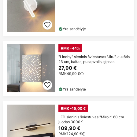
Yra sandėlyje
RMK -44%
"Lindby" sieninis šviestuvas "Jiru", aukštis
23 cm, baltas, pusapvalis, gipsas
27,90 €
RMK
49,90 €
Yra sandėlyje
RMK -15,00 €
LED sieninis šviestuvas "Miroir" 60 cm
juodas 3000K
109,90 €
RMK
124,90 €