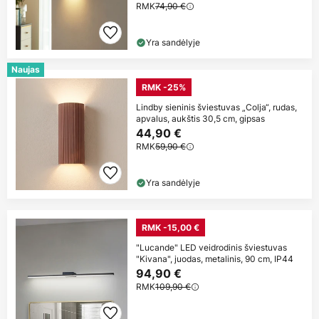
RMK
74,90 €
Yra sandėlyje
Naujas
RMK -25%
Lindby sieninis šviestuvas „Colja“, rudas,
apvalus, aukštis 30,5 cm, gipsas
44,90 €
RMK
59,90 €
Yra sandėlyje
RMK -15,00 €
"Lucande" LED veidrodinis šviestuvas
"Kivana", juodas, metalinis, 90 cm, IP44
94,90 €
RMK
109,90 €