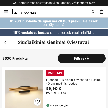
Nemokamas pristatymas užsakymams, viršijantiems 69 €
Skip
to
Content
ška
Peržiūrėk
Iki 70% nuolaida daugiau nei 20 000 prekių
pasiūlymus
prenumeruok naujienlaiškį
15% nuolaidos kodas:
Šiuolaikiniai sieniniai šviestuvai
3600 Produktai
Filtras
RMK -14%
Lucande LED sieninis šviestuvas Lieske,
40 cm, medinis, juodas
59,90 €
RMK
69,90 €
Yra sandėlyje