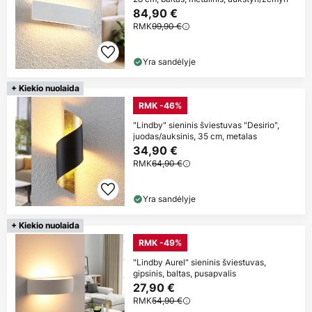
84,90 €
RMK
99,90 €
Yra sandėlyje
+ Kiekio nuolaida
RMK -46%
"Lindby" sieninis šviestuvas "Desirio",
juodas/auksinis, 35 cm, metalas
34,90 €
RMK
64,90 €
Yra sandėlyje
+ Kiekio nuolaida
RMK -49%
"Lindby Aurel" sieninis šviestuvas,
gipsinis, baltas, pusapvalis
27,90 €
RMK
54,90 €