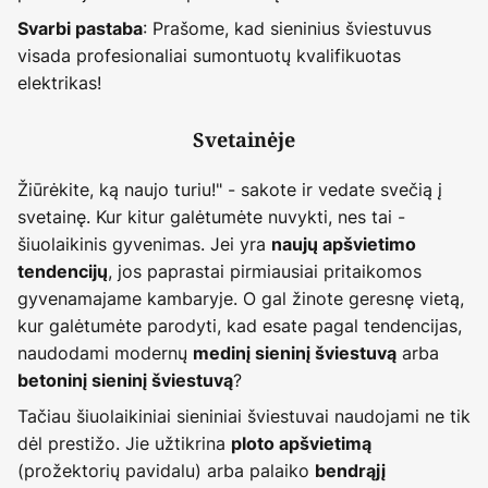
: Prašome, kad sieninius šviestuvus
Svarbi pastaba
visada profesionaliai sumontuotų kvalifikuotas
elektrikas!
Svetainėje
Žiūrėkite, ką naujo turiu!" - sakote ir vedate svečią į
svetainę. Kur kitur galėtumėte nuvykti, nes tai -
šiuolaikinis gyvenimas. Jei yra
naujų apšvietimo
, jos paprastai pirmiausiai pritaikomos
tendencijų
gyvenamajame kambaryje. O gal žinote geresnę vietą,
kur galėtumėte parodyti, kad esate pagal tendencijas,
naudodami modernų
arba
medinį sieninį šviestuvą
?
betoninį sieninį šviestuvą
Tačiau šiuolaikiniai sieniniai šviestuvai naudojami ne tik
dėl prestižo. Jie užtikrina
ploto apšvietimą
(prožektorių pavidalu) arba palaiko
bendrąjį