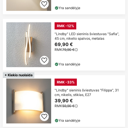
Yra sandėlyje
RMK -12%
"Lindby" LED sieninis šviestuvas "Safia",
45 cm, nikelio spalvos, metalas
69,90 €
RMK
79,90 €
Yra sandėlyje
+ Kiekio nuolaida
RMK -33%
"Lindby" sieninis šviestuvas "Filippa", 31
cm, nikelis, stiklas, E27
39,90 €
RMK
59,90 €
Yra sandėlyje