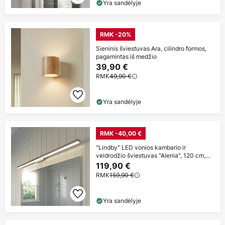
Yra sandėlyje
RMK -20%
Sieninis šviestuvas Ara, cilindro formos,
pagamintas iš medžio
39,90 €
RMK
49,90 €
Yra sandėlyje
RMK -40,00 €
"Lindby" LED vonios kambario ir
veidrodžio šviestuvas "Alenia", 120 cm,
chromas
119,90 €
RMK
159,90 €
Yra sandėlyje