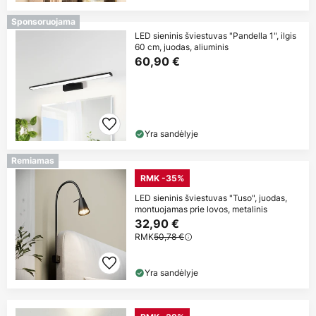
Sponsoruojama
LED sieninis šviestuvas "Pandella 1", ilgis
60 cm, juodas, aliuminis
60,90 €
Yra sandėlyje
Remiamas
RMK -35%
LED sieninis šviestuvas "Tuso", juodas,
montuojamas prie lovos, metalinis
32,90 €
RMK
50,78 €
Yra sandėlyje