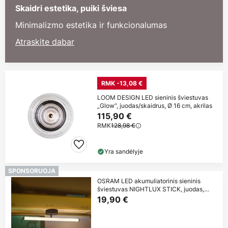
Skaidri estetika, puiki šviesa
Minimalizmo estetika ir funkcionalumas
Atraskite dabar
RMK -13,08 €
LOOM DESIGN LED sieninis šviestuvas
„Glow“, juodas/skaidrus, Ø 16 cm, akrilas
115,90 €
RMK
128,98 €
Yra sandėlyje
SPONSORUOJA
OSRAM LED akumuliatorinis sieninis
šviestuvas NIGHTLUX STICK, juodas,
touchdim
19,90 €