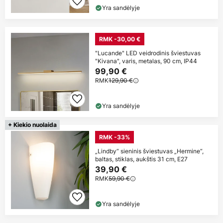
Yra sandėlyje
RMK -30,00 €
"Lucande" LED veidrodinis šviestuvas
"Kivana", varis, metalas, 90 cm, IP44
99,90 €
RMK
129,90 €
Yra sandėlyje
+ Kiekio nuolaida
RMK -33%
„Lindby“ sieninis šviestuvas „Hermine“,
baltas, stiklas, aukštis 31 cm, E27
39,90 €
RMK
59,90 €
Yra sandėlyje