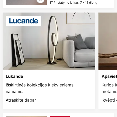
Pristatymo laikas: 7 - 11 dienų
Lukande
Apšvie
Išskirtinės kolekcijos kiekvieniems
Kurios 
namams.
metams
Atraskite dabar
Įkvėpti