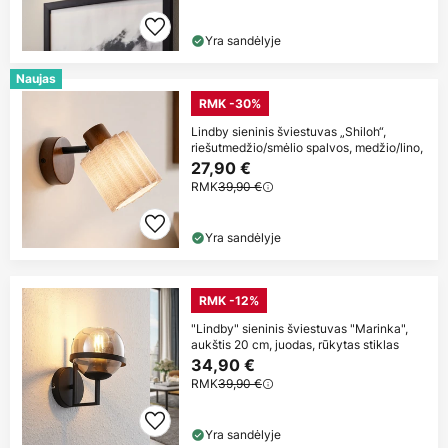
Yra sandėlyje
Naujas
RMK -30%
Lindby sieninis šviestuvas „Shiloh“,
riešutmedžio/smėlio spalvos, medžio/lino,
27,90 €
RMK
39,90 €
Yra sandėlyje
RMK -12%
"Lindby" sieninis šviestuvas "Marinka",
aukštis 20 cm, juodas, rūkytas stiklas
34,90 €
RMK
39,90 €
Yra sandėlyje