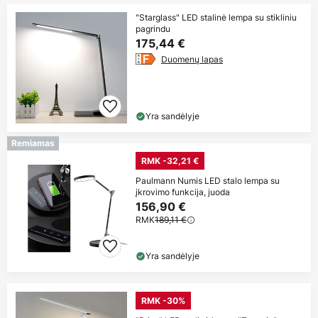
"Starglass" LED stalinė lempa su stikliniu
pagrindu
175,44 €
Duomenų lapas
Yra sandėlyje
Remiamas
RMK -32,21 €
Paulmann Numis LED stalo lempa su
įkrovimo funkcija, juoda
156,90 €
RMK
189,11 €
Yra sandėlyje
RMK -30%