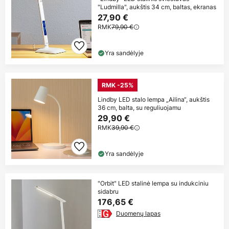
"Ludmilla", aukštis 34 cm, baltas, ekranas
27,90 €
RMK
79,90 €
Yra sandėlyje
RMK -25%
Lindby LED stalo lempa „Ailina“, aukštis
36 cm, balta, su reguliuojamu
29,90 €
RMK
39,90 €
Yra sandėlyje
"Orbit" LED stalinė lempa su indukciniu
sidabru
176,65 €
Duomenų lapas