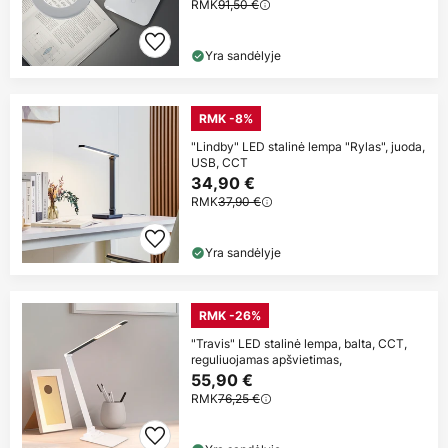
RMK
91,50 €
Yra sandėlyje
RMK -8%
"Lindby" LED stalinė lempa "Rylas", juoda,
USB, CCT
34,90 €
RMK
37,90 €
Yra sandėlyje
RMK -26%
"Travis" LED stalinė lempa, balta, CCT,
reguliuojamas apšvietimas,
55,90 €
RMK
76,25 €