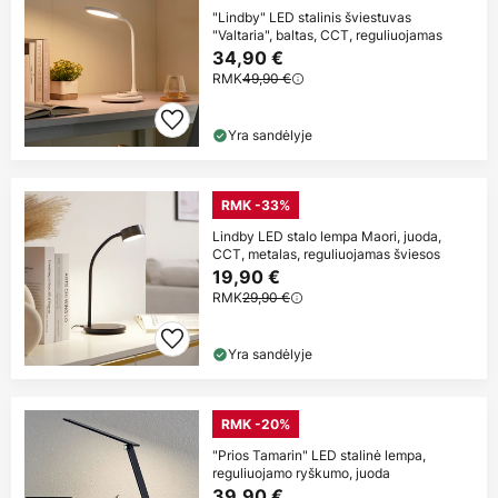
"Lindby" LED stalinis šviestuvas
"Valtaria", baltas, CCT, reguliuojamas
34,90 €
RMK
49,90 €
Yra sandėlyje
RMK -33%
Lindby LED stalo lempa Maori, juoda,
CCT, metalas, reguliuojamas šviesos
19,90 €
RMK
29,90 €
Yra sandėlyje
RMK -20%
"Prios Tamarin" LED stalinė lempa,
reguliuojamo ryškumo, juoda
39,90 €