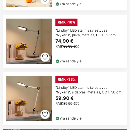
Yra sandėlyje
RMK -16%
"Lindby" LED stalinis šviestuvas
"Nyxaris", pilka, metalas, CCT, 50 cm
74,90 €
RMK
89,90 €
Yra sandėlyje
RMK -33%
"Lindby" LED stalinis šviestuvas
"Nyxaris", sidabras, metalas, CCT, 50 cm
59,90 €
RMK
89,90 €
Yra sandėlyje