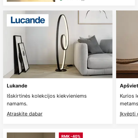
Lukande
Apšvie
Išskirtinės kolekcijos kiekvieniems
Kurios 
namams.
metams
Atraskite dabar
Įkvėpti
RMK -40%