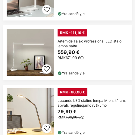
Yra sandėlyje
RMK -111,19 €
Artemide Talak Professional LED stalo
lempa balta
559,90 €
RMK
671,09 €
Yra sandėlyje
RMK -60,00 €
Lucande LED stalinė lempa Mion, 41 cm,
apvali, reguliuojamo ryškumo
79,90 €
RMK
139,90 €
Yra sandėlyje