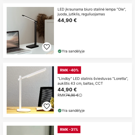
LED įkraunama biuro stalinė lempa "Ole",
juoda, jutiklis, reguliuojamas
44,90 €
Yra sandėlyje
RMK -40%
"Lindby" LED stalinis šviestuvas "Loretta",
aukštis 43 cm, baltas, CCT
44,90 €
RMK
74,90 €
Yra sandėlyje
RMK -31%