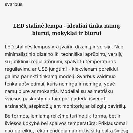
svarbus.
LED stalinė lempa - idealiai tinka namų
biurui, mokyklai ir biurui
LED stalinės lempos yra įvairių dizainų ir versijų. Nuo
minimalistinio dizaino iki techniškai aprūpintų versijų
su jutikliniu reguliatoriumi, spalvotu temperatūros
reguliavimu ar USB jungtimi - kiekvienam poreikiui
galima parinkti tinkamą modelį. Svarbus vaidmuo
tenka apšvietimui, kuris nemirga ir nemirga, ypač
namų biure ar mokantis. Modeliai su asimetrišku
šviesos paskirstymu taip pat padeda išvengti
erzinančių atspindžių ant monitorių ar blizgių paviršių.
Be formos, lemiamą reikšmę turi ne tik forma, bet ir
šviesos kokybė bei spalvos temperatūra: Priklausomai
nuo poreikių, rekomenduojama rinktis šiltą baltą šviesą