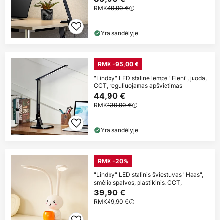
RMK
49,90 €
Yra sandėlyje
RMK -95,00 €
"Lindby" LED stalinė lempa "Eleni", juoda,
CCT, reguliuojamas apšvietimas
44,90 €
RMK
139,90 €
Yra sandėlyje
RMK -20%
"Lindby" LED stalinis šviestuvas "Haas",
smėlio spalvos, plastikinis, CCT,
39,90 €
RMK
49,90 €