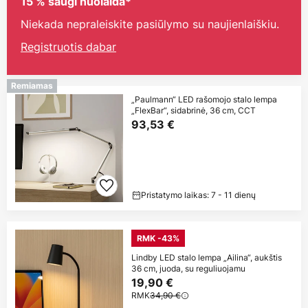
15 % saugi nuolaida*
Niekada nepraleiskite pasiūlymo su naujienlaiškiu.
Registruotis dabar
Remiamas
„Paulmann“ LED rašomojo stalo lempa
„FlexBar“, sidabrinė, 36 cm, CCT
93,53 €
Pristatymo laikas: 7 - 11 dienų
RMK -43%
Lindby LED stalo lempa „Ailina“, aukštis
36 cm, juoda, su reguliuojamu
19,90 €
RMK
34,90 €