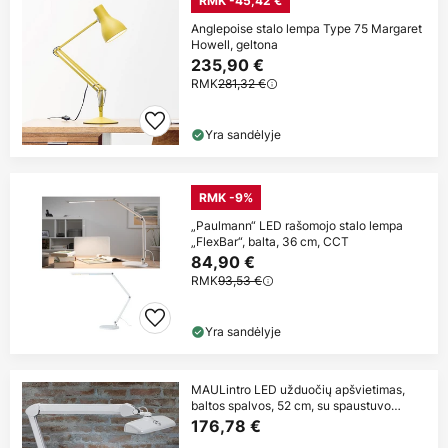
RMK -45,42 €
Anglepoise stalo lempa Type 75 Margaret
Howell, geltona
235,90 €
RMK
281,32 €
Yra sandėlyje
RMK -9%
„Paulmann“ LED rašomojo stalo lempa
„FlexBar“, balta, 36 cm, CCT
84,90 €
RMK
93,53 €
Yra sandėlyje
MAULintro LED užduočių apšvietimas,
baltos spalvos, 52 cm, su spaustuvo
pagrindu
176,78 €