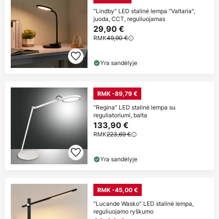
"Lindby" LED stalinė lempa "Valtaria",
juoda, CCT, reguliuojamas
29,90 €
RMK
49,90 €
Yra sandėlyje
RMK -89,79 €
"Regina" LED stalinė lempa su
reguliatoriumi, balta
133,90 €
RMK
223,69 €
Yra sandėlyje
RMK -45,00 €
"Lucande Wasko" LED stalinė lempa,
reguliuojamo ryškumo