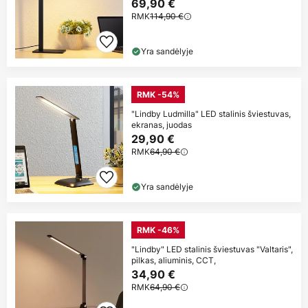
69,90 €
RMK
114,90 €
Yra sandėlyje
RMK -54%
"Lindby Ludmilla" LED stalinis šviestuvas,
ekranas, juodas
29,90 €
RMK
64,90 €
Yra sandėlyje
RMK -46%
"Lindby" LED stalinis šviestuvas "Valtaris",
pilkas, aliuminis, CCT,
34,90 €
RMK
64,90 €