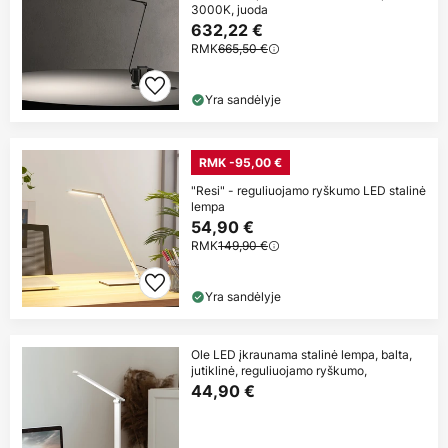
3000K, juoda
632,22 €
RMK
665,50 €
Yra sandėlyje
RMK -95,00 €
"Resi" - reguliuojamo ryškumo LED stalinė
lempa
54,90 €
RMK
149,90 €
Yra sandėlyje
Ole LED įkraunama stalinė lempa, balta,
jutiklinė, reguliuojamo ryškumo,
44,90 €