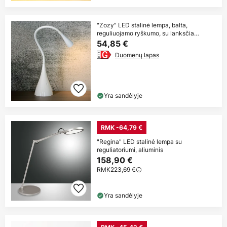
"Zozy" LED stalinė lempa, balta,
reguliuojamo ryškumo, su lanksčia
rankena
54,85 €
Duomenų lapas
Yra sandėlyje
RMK -64,79 €
"Regina" LED stalinė lempa su
reguliatoriumi, aliuminis
158,90 €
RMK
223,69 €
Yra sandėlyje