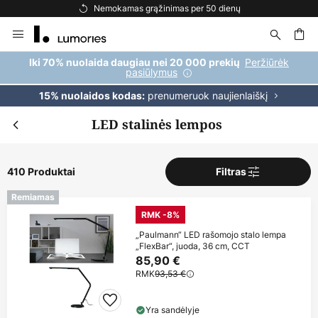
Nemokamas pristatymas užsakymams, viršijantiems 69 €
Skip
to
Content
ška
Peržiūrėk
Iki 70% nuolaida daugiau nei 20 000 prekių
pasiūlymus
prenumeruok naujienlaiškį
15% nuolaidos kodas:
LED stalinės lempos
410 Produktai
Filtras
Remiamas
RMK -8%
„Paulmann“ LED rašomojo stalo lempa
„FlexBar“, juoda, 36 cm, CCT
85,90 €
RMK
93,53 €
Yra sandėlyje