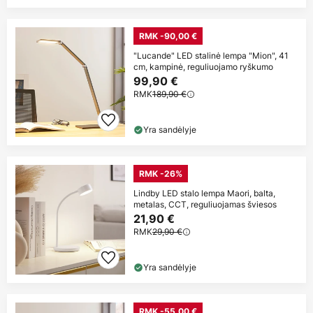
RMK -90,00 €
"Lucande" LED stalinė lempa "Mion", 41
cm, kampinė, reguliuojamo ryškumo
99,90 €
RMK
189,90 €
Yra sandėlyje
RMK -26%
Lindby LED stalo lempa Maori, balta,
metalas, CCT, reguliuojamas šviesos
21,90 €
RMK
29,90 €
Yra sandėlyje
RMK -55,00 €