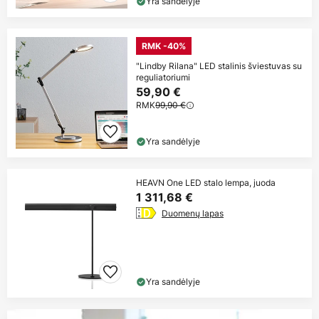
Yra sandėlyje
RMK -40%
"Lindby Rilana" LED stalinis šviestuvas su
reguliatoriumi
59,90 €
RMK
99,90 €
Yra sandėlyje
HEAVN One LED stalo lempa, juoda
1 311,68 €
Duomenų lapas
Yra sandėlyje