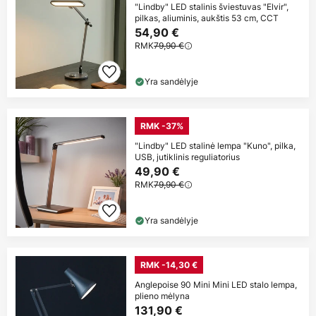
"Lindby" LED stalinis šviestuvas "Elvir",
pilkas, aliuminis, aukštis 53 cm, CCT
54,90 €
RMK
79,90 €
Yra sandėlyje
RMK -37%
"Lindby" LED stalinė lempa "Kuno", pilka,
USB, jutiklinis reguliatorius
49,90 €
RMK
79,90 €
Yra sandėlyje
RMK -14,30 €
Anglepoise 90 Mini Mini LED stalo lempa,
plieno mėlyna
131,90 €