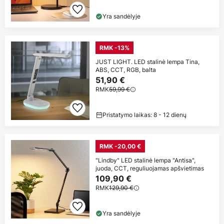
Yra sandėlyje
RMK -13%
JUST LIGHT. LED stalinė lempa Tina,
ABS, CCT, RGB, balta
51,90 €
RMK
59,99 €
Pristatymo laikas: 8 - 12 dienų
RMK -20,00 €
"Lindby" LED stalinė lempa "Antisa",
juoda, CCT, reguliuojamas apšvietimas
109,90 €
RMK
129,90 €
Yra sandėlyje