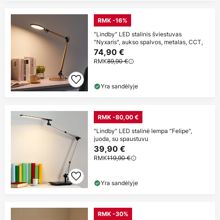
RMK -16%
"Lindby" LED stalinis šviestuvas
"Nyxaris", aukso spalvos, metalas, CCT,
74,90 €
RMK
89,90 €
Yra sandėlyje
RMK -80,00 €
"Lindby" LED stalinė lempa "Felipe",
juoda, su spaustuvu
39,90 €
RMK
119,90 €
Yra sandėlyje
RMK -30%