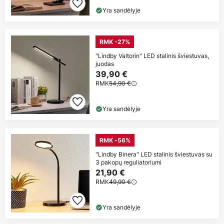
Yra sandėlyje
RMK -27%
"Lindby Valtorin" LED stalinis šviestuvas,
juodas
39,90 €
RMK
54,90 €
Yra sandėlyje
RMK -56%
"Lindby Binera" LED stalinis šviestuvas su
3 pakopų reguliatoriumi
21,90 €
RMK
49,90 €
Yra sandėlyje