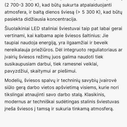
(2 700-3 300 K), kad būtų sukurta atpalaiduojanti
atmosfera, ir baltą dienos šviesą (> 5 300 K), kad būtų
pasiekta didžiausia koncentracija.
Šiuolaikiniai LED staliniai šviestuvai taip pat labai gerai
vertinami, kai kalbama apie šviesos šaltinius: Jie
taupiai naudoja energiją, yra ilgaamžiai ir beveik
nereikalauja priežiūros. Dėl integruoto reguliatoriaus ar
įvairių šviesos režimų juos galima naudoti tiek
susikaupusiam darbui, tiek ramesnei veiklai,
pavyzdžiui, skaitymui ar piešimui.
Modelių, šviesos spalvų ir techninių savybių įvairovė
siūlo gerą darbo vietos apšvietimą visiems, kurie nori
tikslingai atnaujinti savo darbo stalą. Klasikinis,
modernus ar techniškai sudėtingas stalinis šviestuvas
įneša šviesos į tamsą ir sukuria tinkamą atmosferą.