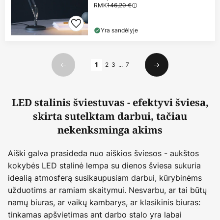
RMK
146,20 €
Yra sandėlyje
Puslapis
1
2
3
...
7
Ankstesnis
Kitas
LED stalinis šviestuvas - efektyvi šviesa,
skirta sutelktam darbui, tačiau
nekenksminga akims
Aiški galva prasideda nuo aiškios šviesos - aukštos
kokybės LED stalinė lempa su dienos šviesa sukuria
idealią atmosferą susikaupusiam darbui, kūrybinėms
užduotims ar ramiam skaitymui. Nesvarbu, ar tai būtų
namų biuras, ar vaikų kambarys, ar klasikinis biuras:
tinkamas apšvietimas ant darbo stalo yra labai