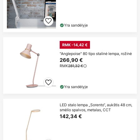
Yra sandėlyje
RMK -14,42 €
"Anglepoise" 80 tipo stalinė lempa, rožinė
266,90 €
RMK
281,32 €
Yra sandėlyje
LED stalo lempa „Sorento“, aukštis 48 cm,
smėlio spalvos, metalas, CCT
142,34 €