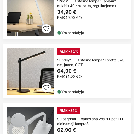
"Prios" LED stalinė lempa "Tamarin",
aukštis 40 cm, balta, reguliuojamas
34,90 €
RMK
49,90 €
Yra sandėlyje
RMK -23%
"Lindby" LED stalinė lempa "Loretta", 43
cm, juoda, CCT
64,90 €
RMK
84,90 €
Yra sandėlyje
RMK -31%
Su pagrindu - baltos spalvos "Lupo" LED
didinamoji lemputė
62,90 €