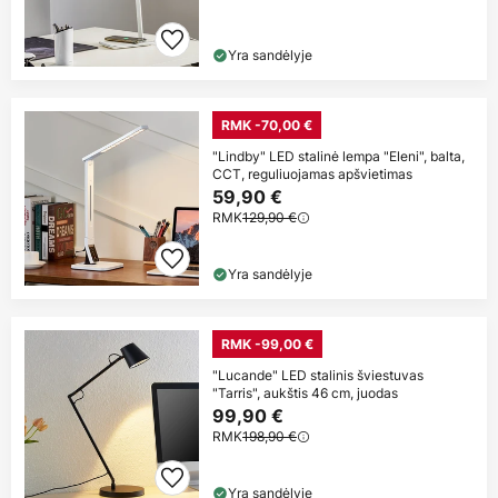
Yra sandėlyje
RMK -70,00 €
"Lindby" LED stalinė lempa "Eleni", balta,
CCT, reguliuojamas apšvietimas
59,90 €
RMK
129,90 €
Yra sandėlyje
RMK -99,00 €
"Lucande" LED stalinis šviestuvas
"Tarris", aukštis 46 cm, juodas
99,90 €
RMK
198,90 €
Yra sandėlyje