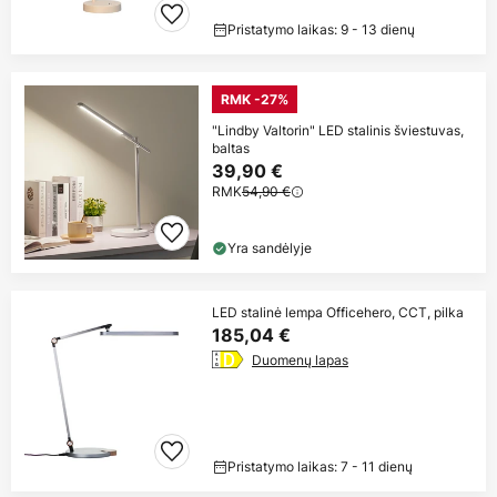
Pristatymo laikas: 9 - 13 dienų
RMK -27%
"Lindby Valtorin" LED stalinis šviestuvas,
baltas
39,90 €
RMK
54,90 €
Yra sandėlyje
LED stalinė lempa Officehero, CCT, pilka
185,04 €
Duomenų lapas
Pristatymo laikas: 7 - 11 dienų