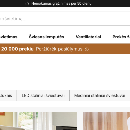
Nemokamas grąžinimas per 50 dienų
vietimas
Šviesos lemputės
Ventiliatoriai
Prekės ž
Peržiūrėk pasiūlymus
i 20 000 prekių
stukais
LED staliniai šviestuvai
Mediniai staliniai šviestuvai