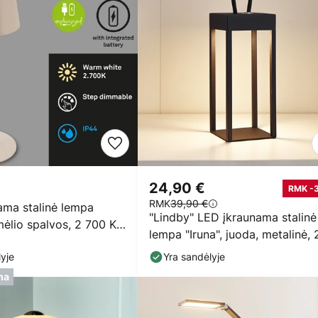
24,90 €
RMK -
RMK
39,90 €
ama stalinė lempa
"Lindby" LED įkraunama stalinė
ėlio spalvos, 2 700 K
lempa "Iruna", juoda, metalinė, 
nis
cm, dim.
yje
Yra sandėlyje
ma