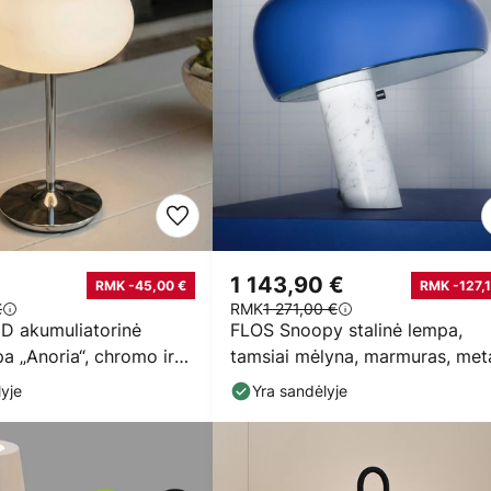
1 143,90 €
RMK -45,00 €
RMK -127,1
€
RMK
1 271,00 €
D akumuliatorinė
FLOS Snoopy stalinė lempa,
pa „Anoria“, chromo ir
tamsiai mėlyna, marmuras, met
vos,
yje
Yra sandėlyje