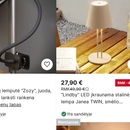
27,90 €
RMK -
RMK
49,90 €
 lemputė "Zozy", juoda,
"Lindby" LED įkraunama stalinė
lanksti rankena
lempa Janea TWIN, smėlio
enų lapas
spalvos, metalinė
yje
Yra sandėlyje
Remiamas