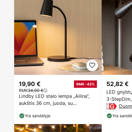
19,90 €
52,82 €
RMK -43%
RMK
34,90 €
LED gnybtų
Lindby LED stalo lempa „Ailina“,
3-StepDim, 
aukštis 36 cm, juoda, su
Duom
reguliuojamu
Yra sandėlyje
Yra sandėl