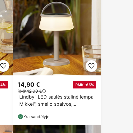
14,90 €
44%
RMK -65%
RMK
42,90 €
"Lindby" LED saulės stalinė lempa
"Mikkel", smėlio spalvos,
reguliuojamas
Yra sandėlyje