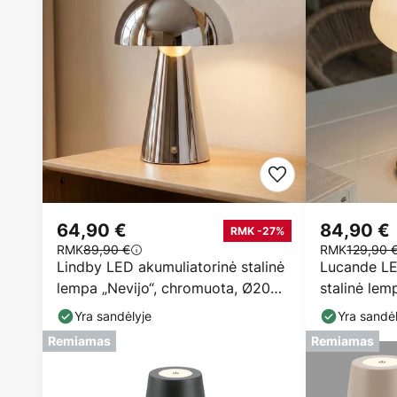
64,90 €
84,90 €
RMK -27%
RMK
89,90 €
RMK
129,90 
Lindby LED akumuliatorinė stalinė
Lucande LE
lempa „Nevijo“, chromuota, Ø20
stalinė lem
cm, USB,
baltos spal
Yra sandėlyje
Yra sandėl
Remiamas
Remiamas