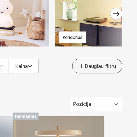
Koridorius
Kaina
Daugiau filtrų
Remiamas