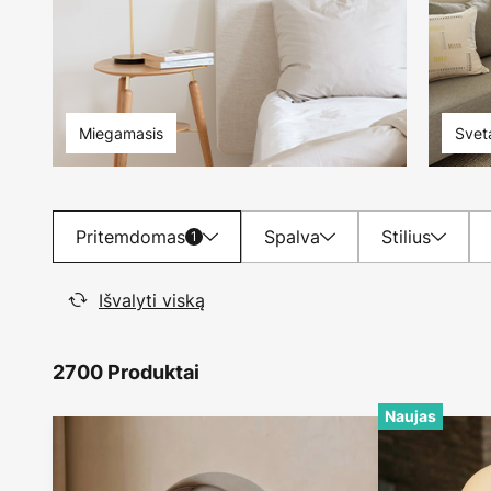
Miegamasis
Svet
Pritemdomas
Spalva
Stilius
1
Išvalyti viską
2700 Produktai
Naujas