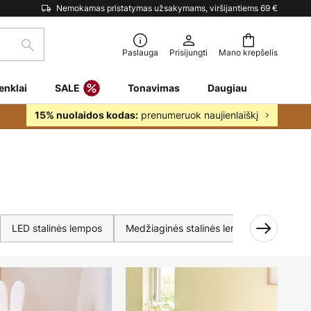
Nemokamas pristatymas užsakymams, viršijantiems 69 €
Paieška
Paslauga
Prisijungti
Mano krepšelis
enklai
SALE
Tonavimas
Daugiau
prenumeruok naujienlaiškį
15% nuolaidos kodas:
LED stalinės lempos
Medžiaginės stalinės lempos
Palang