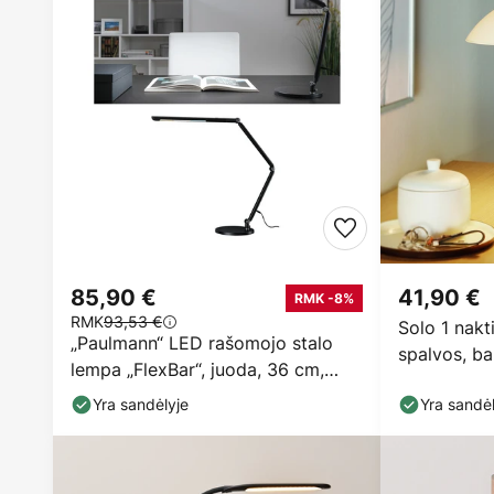
85,90 €
41,90 €
RMK -8%
RMK
93,53 €
Solo 1 nakti
„Paulmann“ LED rašomojo stalo
spalvos, ba
lempa „FlexBar“, juoda, 36 cm,
CCT
Yra sandėlyje
Yra sandėl