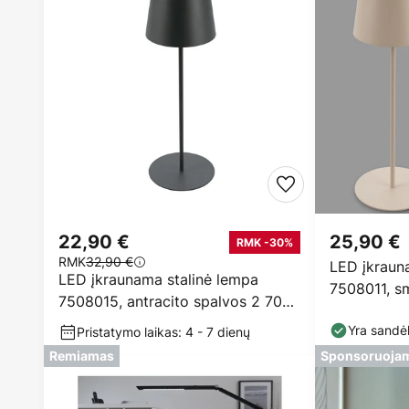
22,90 €
25,90 €
RMK -30%
RMK
32,90 €
LED įkraun
LED įkraunama stalinė lempa
7508011, sm
7508015, antracito spalvos 2 700
IP44, jutikli
K IP44 Touchdim
Yra sandėl
Pristatymo laikas: 4 - 7 dienų
Remiamas
Sponsoruoja