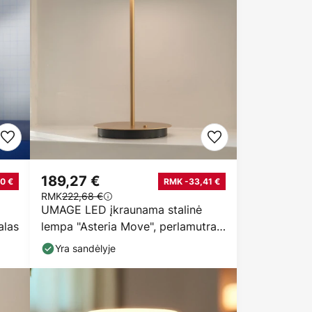
189,27 €
0 €
RMK -33,41 €
RMK
222,68 €
UMAGE LED įkraunama stalinė
alas
lempa "Asteria Move", perlamutras,
baltas žalvaris
Yra sandėlyje