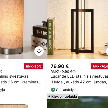
79,90 €
RMK -30%
RMK -70,0
RMK
149,90 €
alinis šviestuvas
Lucande LED stalinis šviestuva
kštis 26 cm, kreminės
"Hylda", aukštis 42 cm, juodas,
stilė
aliuminis
yje
Yra sandėlyje
+ Kiekio nuolaida