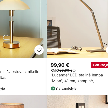
99,90 €
RMK -90,0
RMK
189,90 €
nis šviestuvas, nikelio
"Lucande" LED stalinė lempa
ltas
"Mion", 41 cm, kampinė,
reguliuojamo ryškumo
yje
Yra sandėlyje