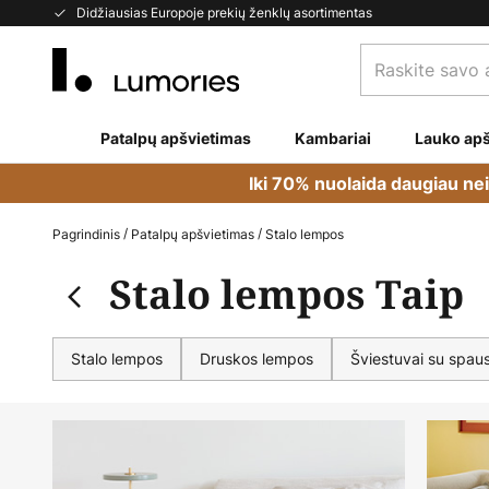
Skip
Didžiausias Europoje prekių ženklų asortimentas
to
Raskite
Content
savo
apšvietimą...
Patalpų apšvietimas
Kambariai
Lauko apš
Iki 70% nuolaida daugiau ne
Pagrindinis
Patalpų apšvietimas
Stalo lempos
Stalo lempos Taip
Stalo lempos
Druskos lempos
Šviestuvai su spau