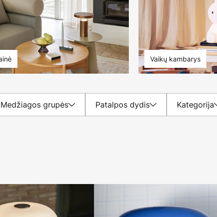
ainė
Vaikų kambarys
Medžiagos grupės
Patalpos dydis
Kategorija