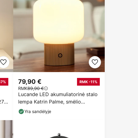
79,90 €
37%
RMK -11%
RMK
89,90 €
Lucande LED akumuliatorinė stalo
27
lempa Katrin Palme, smėlio
spalvos, stiklas
Yra sandėlyje