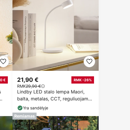
21,90 €
0 €
RMK -26%
RMK
29,90 €
s
Lindby LED stalo lempa Maori,
balta, metalas, CCT, reguliuojamas
šviesos
Yra sandėlyje
Remiamas