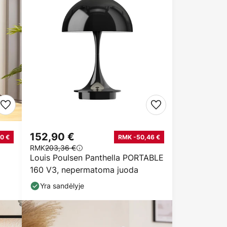
152,90 €
0 €
RMK -50,46 €
RMK
203,36 €
Louis Poulsen Panthella PORTABLE
160 V3, nepermatoma juoda
Yra sandėlyje