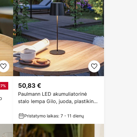
50,83 €
27%
Paulmann LED akumuliatorinė
o
stalo lempa Gilo, juoda, plastikinė,
IP44
Pristatymo laikas: 7 - 11 dienų