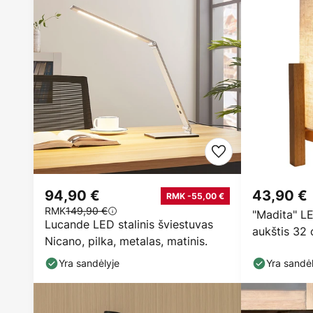
94,90 €
43,90 €
RMK -55,00 €
RMK
149,90 €
"Madita" LE
Lucande LED stalinis šviestuvas
aukštis 32 c
Nicano, pilka, metalas, matinis.
Yra sandėlyje
Yra sandėl