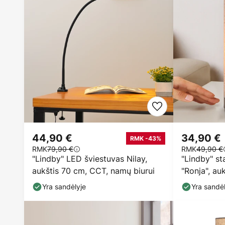
44,90 €
34,90 €
RMK -43%
RMK
79,90 €
RMK
49,90 €
"Lindby" LED šviestuvas Nilay,
"Lindby" st
aukštis 70 cm, CCT, namų biurui
"Ronja", au
spalvos, tek
Yra sandėlyje
Yra sandėl