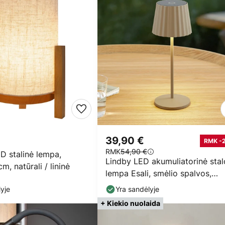
39,90 €
RMK -
RMK
54,90 €
D stalinė lempa,
Lindby LED akumuliatorinė stal
m, natūrali / lininė
lempa Esali, smėlio spalvos,
metalas, IP65
yje
Yra sandėlyje
+ Kiekio nuolaida