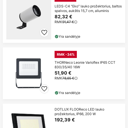
LEDS-C4 "Eko" lauko prožektorius, baltos
spalvos, aukštis 15,7 cm, aliuminis
82,32 €
RMK
91,47 €
Yra sandėlyje
RMK -34%
THORNeco Leonie Varioflex IP65 CCT
830/35/40 16W
51,90 €
RMK
78,65 €
Yra sandėlyje
DOTLUX FLOOReco LED lauko
prožektorius, IP66, 200 W
192,39 €