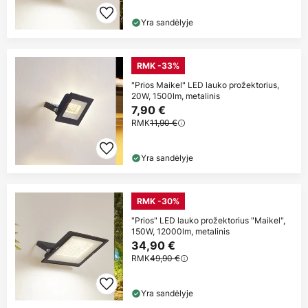
Yra sandėlyje
RMK -33%
"Prios Maikel" LED lauko prožektorius,
20W, 1500lm, metalinis
7,90 €
RMK
11,90 €
Yra sandėlyje
RMK -30%
"Prios" LED lauko prožektorius "Maikel",
150W, 12000lm, metalinis
34,90 €
RMK
49,90 €
Yra sandėlyje