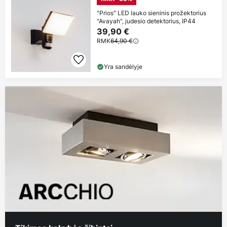
"Prios" LED lauko sieninis prožektorius
"Avayah", judesio detektorius, IP44
39,90 €
RMK
64,90 €
Yra sandėlyje