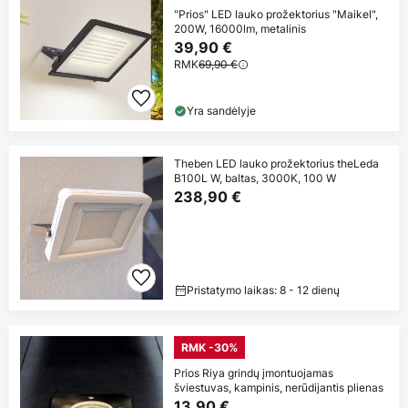
"Prios" LED lauko prožektorius "Maikel",
200W, 16000lm, metalinis
39,90 €
RMK
69,90 €
Yra sandėlyje
Theben LED lauko prožektorius theLeda
B100L W, baltas, 3000K, 100 W
238,90 €
Pristatymo laikas: 8 - 12 dienų
RMK -30%
Prios Riya grindų įmontuojamas
šviestuvas, kampinis, nerūdijantis plienas
13,90 €