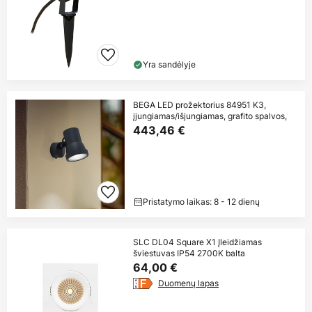
Yra sandėlyje
BEGA LED prožektorius 84951 K3,
įjungiamas/išjungiamas, grafito spalvos,
443,46 €
Pristatymo laikas: 8 - 12 dienų
SLC DL04 Square X1 Įleidžiamas
šviestuvas IP54 2700K balta
64,00 €
Duomenų lapas