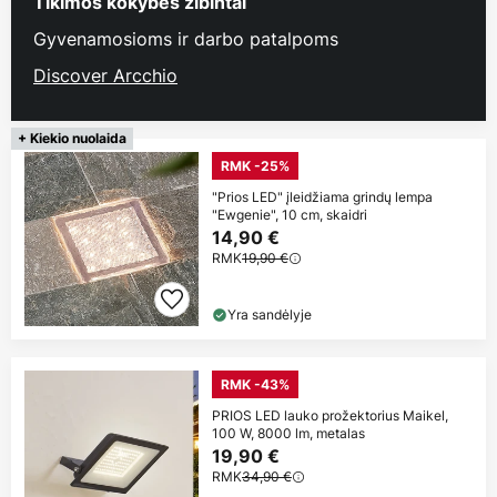
Tikimos kokybės žibintai
Gyvenamosioms ir darbo patalpoms
Discover Arcchio
+ Kiekio nuolaida
RMK -25%
"Prios LED" įleidžiama grindų lempa
"Ewgenie", 10 cm, skaidri
14,90 €
RMK
19,90 €
Yra sandėlyje
RMK -43%
PRIOS LED lauko prožektorius Maikel,
100 W, 8000 lm, metalas
19,90 €
RMK
34,90 €