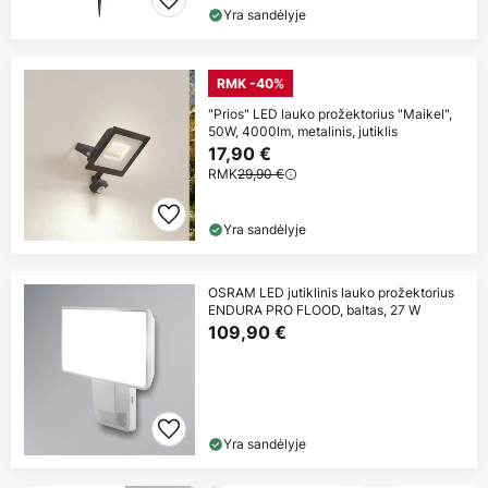
Yra sandėlyje
RMK -40%
"Prios" LED lauko prožektorius "Maikel",
50W, 4000lm, metalinis, jutiklis
17,90 €
RMK
29,90 €
Yra sandėlyje
OSRAM LED jutiklinis lauko prožektorius
ENDURA PRO FLOOD, baltas, 27 W
109,90 €
Yra sandėlyje