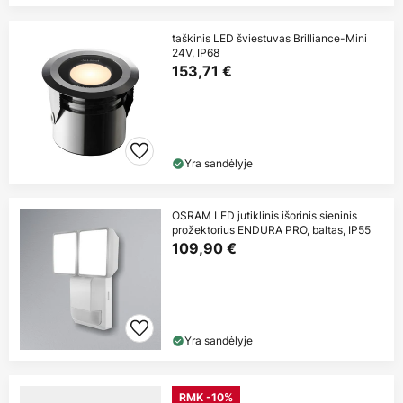
taškinis LED šviestuvas Brilliance-Mini
24V, IP68
153,71 €
Yra sandėlyje
OSRAM LED jutiklinis išorinis sieninis
prožektorius ENDURA PRO, baltas, IP55
109,90 €
Yra sandėlyje
RMK -10%