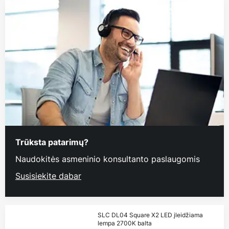
Trūksta patarimų?
Naudokitės asmeninio konsultanto paslaugomis
Susisiekite dabar
SLC DL04 Square X2 LED įleidžiama
lempa 2700K balta