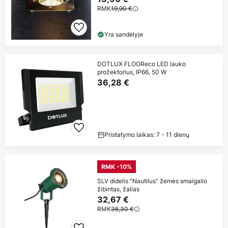
RMK
19,90 €
Yra sandėlyje
DOTLUX FLOOReco LED lauko
prožektorius, IP66, 50 W
36,28 €
Pristatymo laikas: 7 - 11 dienų
RMK -10%
SLV didelis "Nautilus" žemės smaigalio
žibintas, žalias
32,67 €
RMK
36,30 €