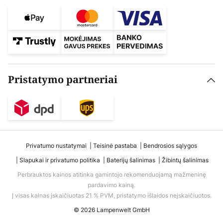
Pristatymo partneriai
Privatumo nustatymai
Teisinė pastaba
Bendrosios sąlygos
Slapukai ir privatumo politika
Baterijų šalinimas
Žibintų šalinimas
Perbrauktos kainos atitinka gamintojo rekomenduojamą mažmeninę
pardavimo kainą.
Į visas kainas įskaičiuotas 21 % PVM, pristatymo išlaidos neįskaičiuotos.
© 2026 Lampenwelt GmbH