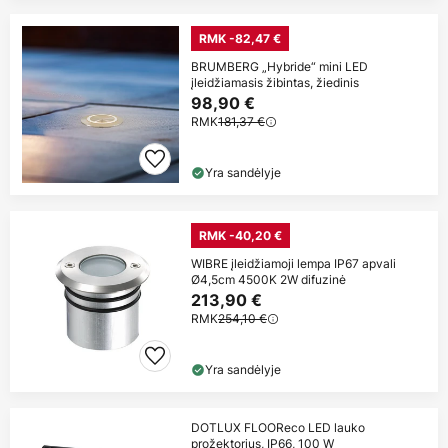
RMK -82,47 €
BRUMBERG „Hybride“ mini LED
įleidžiamasis žibintas, žiedinis
98,90 €
RMK
181,37 €
Yra sandėlyje
RMK -40,20 €
WIBRE įleidžiamoji lempa IP67 apvali
Ø4,5cm 4500K 2W difuzinė
213,90 €
RMK
254,10 €
Yra sandėlyje
DOTLUX FLOOReco LED lauko
prožektorius, IP66, 100 W