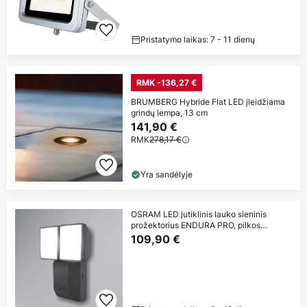
Pristatymo laikas: 7 - 11 dienų
RMK -136,27 €
BRUMBERG Hybride Flat LED įleidžiama
grindų lempa, 13 cm
141,90 €
RMK
278,17 €
Yra sandėlyje
OSRAM LED jutiklinis lauko sieninis
prožektorius ENDURA PRO, pilkos
spalvos,
109,90 €