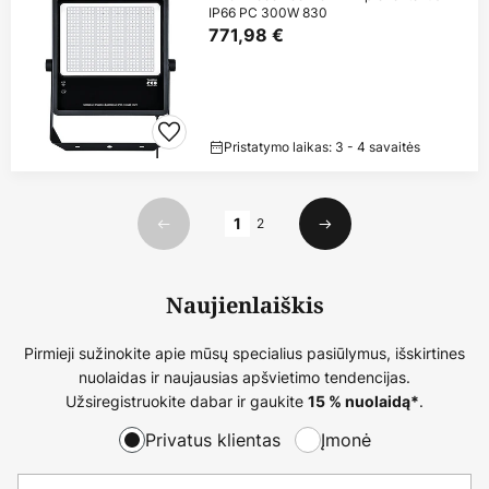
IP66 PC 300W 830
771,98 €
Pristatymo laikas: 3 - 4 savaitės
Puslapis
1
2
Ankstesnis
Kitas
Naujienlaiškis
Pirmieji sužinokite apie mūsų specialius pasiūlymus, išskirtines
nuolaidas ir naujausias apšvietimo tendencijas.
Užsiregistruokite dabar ir gaukite
.
15 % nuolaidą*
Privatus klientas
Įmonė