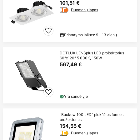
101,51 €
Duomenų lapas
Pristatymo laikas: 9 - 13 dienų
DOTLUX LENSplus LED prožektorius
60°x120° 5 000K, 150W
567,49 €
Yra sandėlyje
"Buckow 100 LED" plokščios formos
prožektorius
154,55 €
Duomenų lapas