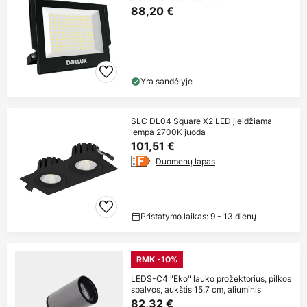
88,20 €
Yra sandėlyje
SLC DL04 Square X2 LED įleidžiama
lempa 2700K juoda
101,51 €
Duomenų lapas
Pristatymo laikas: 9 - 13 dienų
RMK -10%
LEDS-C4 "Eko" lauko prožektorius, pilkos
spalvos, aukštis 15,7 cm, aliuminis
82,32 €