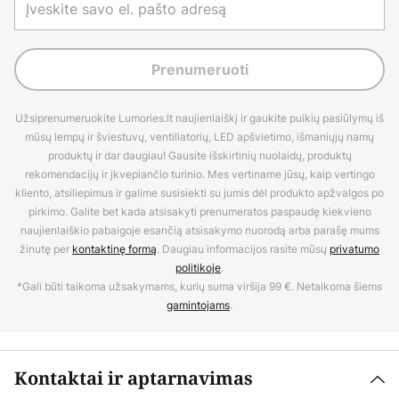
Prenumeruoti
Užsiprenumeruokite Lumories.lt naujienlaiškį ir gaukite puikių pasiūlymų iš
mūsų lempų ir šviestuvų, ventiliatorių, LED apšvietimo, išmaniųjų namų
produktų ir dar daugiau! Gausite išskirtinių nuolaidų, produktų
rekomendacijų ir įkvepiančio turinio. Mes vertiname jūsų, kaip vertingo
kliento, atsiliepimus ir galime susisiekti su jumis dėl produkto apžvalgos po
pirkimo. Galite bet kada atsisakyti prenumeratos paspaudę kiekvieno
naujienlaiškio pabaigoje esančią atsisakymo nuorodą arba parašę mums
žinutę per
kontaktinę formą
. Daugiau informacijos rasite mūsų
privatumo
politikoje
.
*Gali būti taikoma užsakymams, kurių suma viršija 99 €. Netaikoma šiems
gamintojams
.
Kontaktai ir aptarnavimas