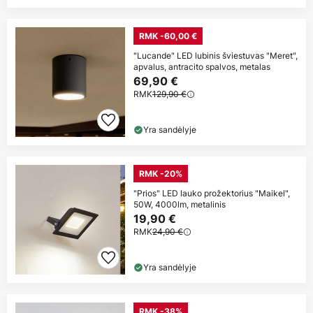
RMK -60,00 €
"Lucande" LED lubinis šviestuvas "Meret",
apvalus, antracito spalvos, metalas
69,90 €
RMK
129,90 €
Yra sandėlyje
RMK -20%
"Prios" LED lauko prožektorius "Maikel",
50W, 4000lm, metalinis
19,90 €
RMK
24,90 €
Yra sandėlyje
RMK -38%