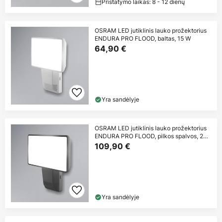
Pristatymo laikas: 8 - 12 dienų
OSRAM LED jutiklinis lauko prožektorius
ENDURA PRO FLOOD, baltas, 15 W
64,90 €
Yra sandėlyje
OSRAM LED jutiklinis lauko prožektorius
ENDURA PRO FLOOD, pilkos spalvos, 27
W
109,90 €
Yra sandėlyje