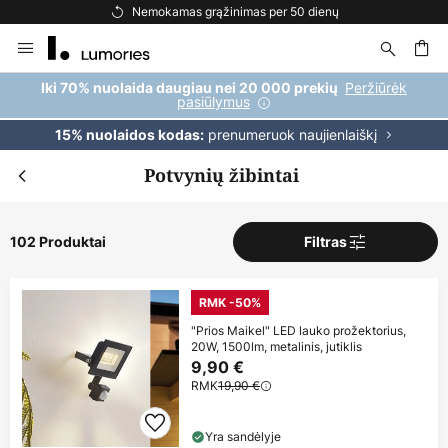
Nemokamas pristatymas užsakymams, viršijantiems 69 €
Skip
to
Content
ška
Peržiūrėk
Iki 70% nuolaida daugiau nei 20 000 prekių
pasiūlymus
prenumeruok naujienlaiškį
15% nuolaidos kodas:
Potvynių žibintai
102 Produktai
Filtras
RMK -50%
"Prios Maikel" LED lauko prožektorius,
20W, 1500lm, metalinis, jutiklis
9,90 €
RMK
19,90 €
Yra sandėlyje