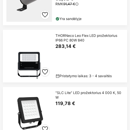
RMK
91,47 €
Yra sandėlyje
THORNeco Leo Flex LED prožektorius
IP66 PC 80W 840
283,14 €
Pristatymo laikas: 3 - 4 savaitės
"SLC Lite" LED prožektorius 4 000 K, 50
W
119,78 €