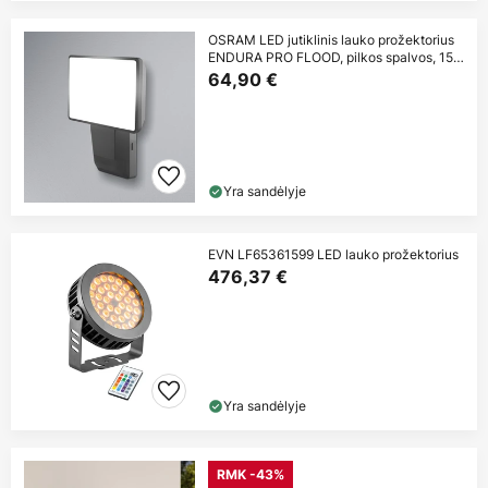
OSRAM LED jutiklinis lauko prožektorius
ENDURA PRO FLOOD, pilkos spalvos, 15
W
64,90 €
Yra sandėlyje
EVN LF65361599 LED lauko prožektorius
476,37 €
Yra sandėlyje
RMK -43%