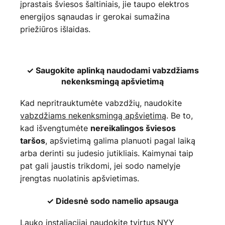
įprastais šviesos šaltiniais, jie taupo elektros
energijos sąnaudas ir gerokai sumažina
priežiūros išlaidas.
✓ Saugokite aplinką naudodami vabzdžiams
nekenksmingą apšvietimą
Kad nepritrauktumėte vabzdžių, naudokite
vabzdžiams nekenksmingą apšvietimą
. Be to,
kad išvengtumėte
nereikalingos šviesos
, apšvietimą galima planuoti pagal laiką
taršos
arba derinti su judesio jutikliais. Kaimynai taip
pat gali jaustis trikdomi, jei sodo namelyje
įrengtas nuolatinis apšvietimas.
✓ Didesnė sodo namelio apsauga
Lauko instaliacijai naudokite tvirtus NYY