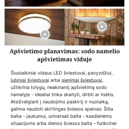
Apšvietimo planavimas: sodo namelio
apšvietimas viduje
Šiuolaikiniai vidaus LED šviestuvai, pavyzdžiui,
lubiniai šviestuvai
arba
sieniniai šviestuvai
,
užtikrina tolygų, neakinantį apšvietimą sodo
namelyje - idealiai tinka skaityti, dirbti ar ilsėtis.
Atsižvelgiant į naudojimo paskirtį ir nuotaiką,
galima naudoti skirtingas šviesos spalvas: Šilta
balta - jaukumui, universali balta - kasdienėms
situacijoms arba dienos šviesos balta - funkcinei