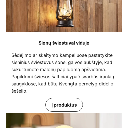
Sienų šviestuvai viduje
Sėdėjimo ar skaitymo kampeliuose pastatykite
sieninius šviestuvus šone, galvos aukštyje, kad
sukurtumėte malonų papildomą apšvietimą.
Papildomi šviesos šaltiniai ypač svarbūs įrankių
saugyklose, kad būtų išvengta pernelyg didelio
šešėlio.
Į produktus