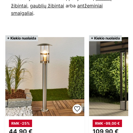
žibintai
,
gaublių žibintai
arba
antžeminiai
smaigaliai
.
+ Kiekio nuolaida
+ Kiekio nuolaida
RMK -25%
RMK -99,00 €
44,90 €
109,90 €