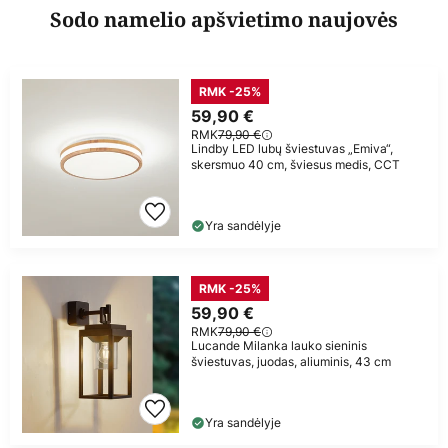
Sodo namelio apšvietimo naujovės
RMK -25%
59,90 €
RMK
79,90 €
Lindby LED lubų šviestuvas „Emiva“,
skersmuo 40 cm, šviesus medis, CCT
Yra sandėlyje
RMK -25%
59,90 €
RMK
79,90 €
Lucande Milanka lauko sieninis
šviestuvas, juodas, aliuminis, 43 cm
Yra sandėlyje