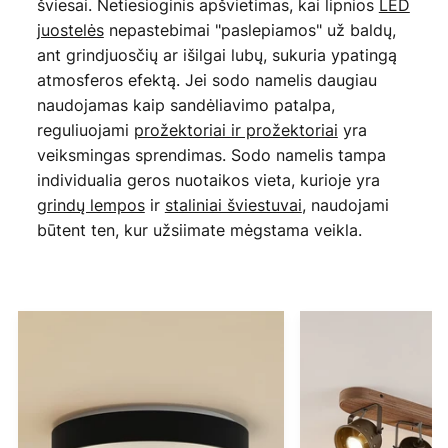
šviesai. Netiesioginis apšvietimas, kai lipnios
LED
juostelės
nepastebimai "paslepiamos" už baldų,
ant grindjuosčių ar išilgai lubų, sukuria ypatingą
atmosferos efektą. Jei sodo namelis daugiau
naudojamas kaip sandėliavimo patalpa,
reguliuojami
prožektoriai ir prožektoriai
yra
veiksmingas sprendimas. Sodo namelis tampa
individualia geros nuotaikos vieta, kurioje yra
grindų lempos
ir
staliniai šviestuvai
, naudojami
būtent ten, kur užsiimate mėgstama veikla.