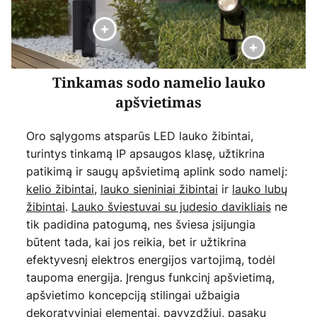
Tinkamas sodo namelio lauko
apšvietimas
Oro sąlygoms atsparūs LED lauko žibintai,
turintys tinkamą IP apsaugos klasę, užtikrina
patikimą ir saugų apšvietimą aplink sodo namelį:
kelio žibintai
,
lauko sieniniai žibintai
ir
lauko lubų
žibintai
.
Lauko šviestuvai su judesio davikliais
ne
tik padidina patogumą, nes šviesa įsijungia
būtent tada, kai jos reikia, bet ir užtikrina
efektyvesnį elektros energijos vartojimą, todėl
taupoma energija. Įrengus funkcinį apšvietimą,
apšvietimo koncepciją stilingai užbaigia
dekoratyviniai elementai, pavyzdžiui,
pasakų