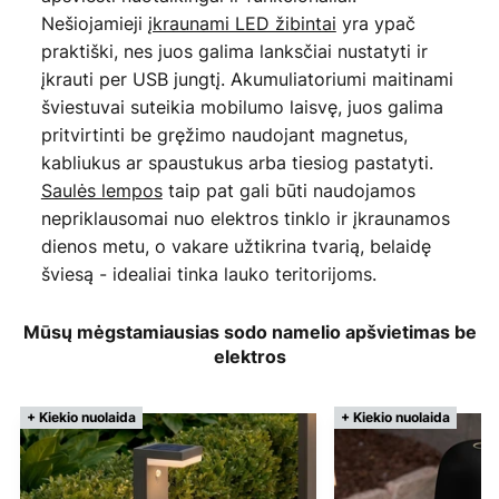
Nešiojamieji
įkraunami LED žibintai
yra ypač
praktiški, nes juos galima lanksčiai nustatyti ir
įkrauti per USB jungtį. Akumuliatoriumi maitinami
šviestuvai suteikia mobilumo laisvę, juos galima
pritvirtinti be gręžimo naudojant magnetus,
kabliukus ar spaustukus arba tiesiog pastatyti.
Saulės lempos
taip pat gali būti naudojamos
nepriklausomai nuo elektros tinklo ir įkraunamos
dienos metu, o vakare užtikrina tvarią, belaidę
šviesą - idealiai tinka lauko teritorijoms.
Mūsų mėgstamiausias sodo namelio apšvietimas be
elektros
+ Kiekio nuolaida
+ Kiekio nuolaida