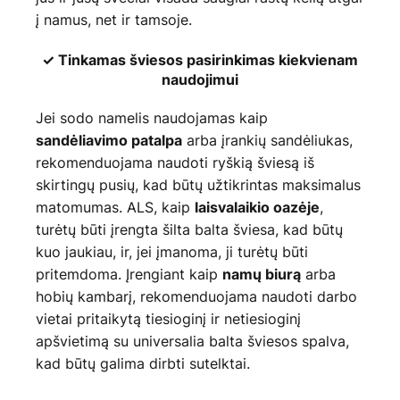
į namus, net ir tamsoje.
✓ Tinkamas šviesos pasirinkimas kiekvienam
naudojimui
Jei sodo namelis naudojamas kaip
arba įrankių sandėliukas,
sandėliavimo patalpa
rekomenduojama naudoti ryškią šviesą iš
skirtingų pusių, kad būtų užtikrintas maksimalus
matomumas. ALS, kaip
,
laisvalaikio oazėje
turėtų būti įrengta šilta balta šviesa, kad būtų
kuo jaukiau, ir, jei įmanoma, ji turėtų būti
pritemdoma. Įrengiant kaip
arba
namų biurą
hobių kambarį, rekomenduojama naudoti darbo
vietai pritaikytą tiesioginį ir netiesioginį
apšvietimą su universalia balta šviesos spalva,
kad būtų galima dirbti sutelktai.