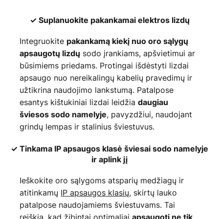
✓ Suplanuokite pakankamai elektros lizdų
Integruokite
pakankamą kiekį nuo oro sąlygų
sodo įrankiams, apšvietimui ar
apsaugotų lizdų
būsimiems priedams. Protingai išdėstyti lizdai
apsaugo nuo nereikalingų kabelių pravedimų ir
užtikrina naudojimo lankstumą. Patalpose
esantys kištukiniai lizdai leidžia
daugiau
, pavyzdžiui, naudojant
šviesos sodo namelyje
grindų lempas ir stalinius šviestuvus.
✓ Tinkama IP apsaugos klasė šviesai sodo namelyje
ir aplink jį
Ieškokite oro sąlygoms atsparių medžiagų ir
atitinkamų
IP apsaugos klasių
, skirtų lauko
patalpose naudojamiems šviestuvams. Tai
reiškia, kad žibintai optimaliai
apsaugoti ne tik