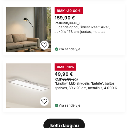
RMK -39,00 €
159,90 €
RMK
198,90 €
Lucande grindų šviestuvas "Silka",
aukštis 173 cm, juodas, metalas
Yra sandėlyje
RMK -16%
49,90 €
RMK
59,90 €
"Lindby" LED skydelis "Enhife", baltos
spalvos, 80 x 20 cm, metalinis, 4 000 K
Yra sandėlyje
Įkelti daugiau