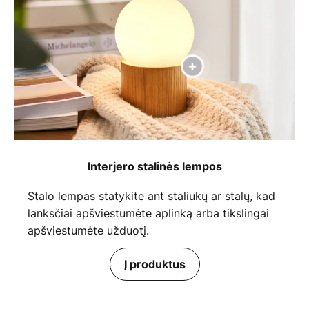
Interjero stalinės lempos
Stalo lempas statykite ant staliukų ar stalų, kad
lanksčiai apšviestumėte aplinką arba tikslingai
apšviestumėte užduotį.
Į produktus