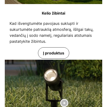
Kelio žibintai
Kad išvengtumėte pavojaus suklupti ir
sukurtumėte patrauklią atmosferą, išilgai takų,
vedančių į sodo namelį, reguliariais atstumais
pastatykite žibintus.
Į produktus