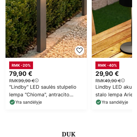
RMK -20%
RMK -40%
79,90 €
29,90 €
RMK
99,90 €
RMK
49,90 €
"Lindby" LED saulės stulpelio
Lindby LED akumu
lempa "Chioma", antracito
stalo lempa Ariett
spalvos, jutiklis
reguliuojamo ryš
Yra sandėlyje
Yra sandėlyje
DUK