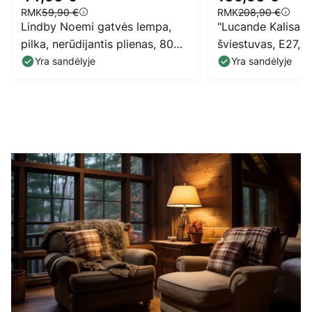
RMK
59,90 €
RMK
208,90 €
Lindby Noemi gatvės lempa,
"Lucande Kalisa" k
pilka, nerūdijantis plienas, 80
šviestuvas, E27, I
cm, IP44
pilkas, metalas
Yra sandėlyje
Yra sandėlyje