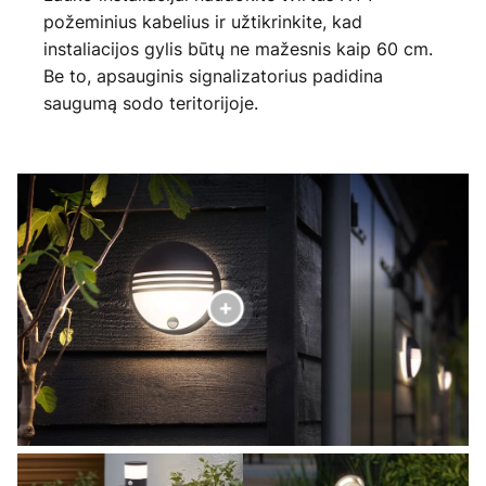
požeminius kabelius ir užtikrinkite, kad
instaliacijos gylis būtų ne mažesnis kaip 60 cm.
Be to, apsauginis signalizatorius padidina
saugumą sodo teritorijoje.