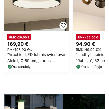
RMK -29,00 €
RMK -55,00 €
169,90 €
94,90 €
RMK
198,90 €
RMK
149,90 €
"Arcchio" LED lubinis šviestuvas
"Lindby" lubinis p
Aleksi, Ø 60 cm, juodas,
"Rubinjo", 62 cm,
metalas, CCT
medinis, GU10
Yra sandėlyje
Yra sandėlyje