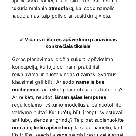
aplink sodo namelį ir ant takų. Tuo pat metu ji
sukuria malonią
, kai sodo namelis
atmosferą
naudojamas kaip poilsio ar susitikimų vieta.
✓ Vidaus ir išorės apšvietimo planavimas
konkrečiais tikslais
Geras planavimas leidžia sukurti apšvietimo
koncepciją, kurioje derinami praktiniai
reikalavimai ir nuotaikingas dizainas. Svarbūs
klausimai gali būti: Ar sodo
namelis bus
, ar reikėtų naudoti saulės baterijas?
maitinamas
Ar reikėtų naudoti
,
išmaniąsias lemputes
reguliuojamo ryškumo modelius arba nuotolinio
valdymo pultą? Kur turėtų būti įrengti šviestuvai:
ant lubų, sienos ar grindų? Taip pat suplanuokite
iki sodo namelio, kad
nuolatinį kelio apšvietimą
jūs ir jūsų svečiai visada saugiai rastų kelią atgal