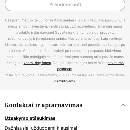
Prenumeruoti
Užsiprenumeruokite Lumories.lt naujienlaiškį ir gaukite puikių pasiūlymų iš
mūsų lempų ir šviestuvų, ventiliatorių, LED apšvietimo, išmaniųjų namų
produktų ir dar daugiau! Gausite išskirtinių nuolaidų, produktų
rekomendacijų ir įkvepiančio turinio. Mes vertiname jūsų, kaip vertingo
kliento, atsiliepimus ir galime susisiekti su jumis dėl produkto apžvalgos po
pirkimo. Galite bet kada atsisakyti prenumeratos paspaudę kiekvieno
naujienlaiškio pabaigoje esančią atsisakymo nuorodą arba parašę mums
žinutę per
kontaktinę formą
. Daugiau informacijos rasite mūsų
privatumo
politikoje
.
*Gali būti taikoma užsakymams, kurių suma viršija 99 €. Netaikoma šiems
gamintojams
.
Kontaktai ir aptarnavimas
Užsakymo atšaukimas
Dažniausiai užduodami klausimai