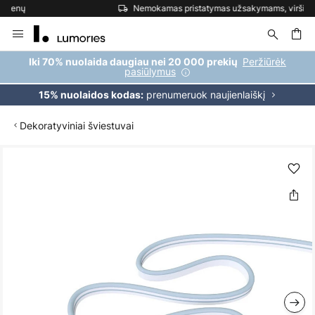
Nemokamas pristatymas užsakymams, viršijantiems 69 €
Skip
to
Content
ška
Peržiūrėk
Iki 70% nuolaida daugiau nei 20 000 prekių
pasiūlymus
prenumeruok naujienlaiškį
15% nuolaidos kodas:
Dekoratyviniai šviestuvai
Skip
to
the
end
of
the
images
gallery