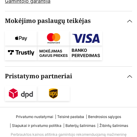
Gamintojo garantija
Mokėjimo paslaugų teikėjas
Pristatymo partneriai
Privatumo nustatymai
Teisinė pastaba
Bendrosios sąlygos
Slapukai ir privatumo politika
Baterijų šalinimas
Žibintų šalinimas
Perbrauktos kainos atitinka gamintojo rekomenduojamą mažmeninę