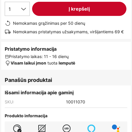
images
1
Į krepšelį
gallery
Nemokamas grąžinimas per 50 dienų
Nemokamas pristatymas užsakymams, viršijantiems 69 €
Pristatymo informacija
Pristatymo laikas: 11 - 16 dienų
tuota
Visam laikui įmon
lemputė
Panašūs produktai
Išsami informacija apie gaminį
SKU:
10011070
Produkto informacija