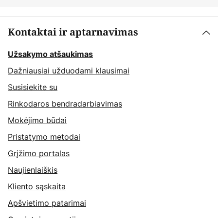
Kontaktai ir aptarnavimas
Užsakymo atšaukimas
Dažniausiai užduodami klausimai
Susisiekite su
Rinkodaros bendradarbiavimas
Mokėjimo būdai
Pristatymo metodai
Grįžimo portalas
Naujienlaiškis
Kliento sąskaita
Apšvietimo patarimai