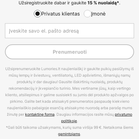
Užsiregistruokite dabar ir gaukite
.
15 % nuolaidą*
Privatus klientas
Įmonė
Prenumeruoti
Užsiprenumeruokite Lumories.lt naujienlaiškį ir gaukite puikių pasiūlymų iš
mūsų lempų ir šviestuvų, ventiliatorių, LED apšvietimo, išmaniųjų namų
produktų ir dar daugiau! Gausite išskirtinių nuolaidų, produktų
rekomendacijų ir įkvepiančio turinio. Mes vertiname jūsų, kaip vertingo
kliento, atsiliepimus ir galime susisiekti su jumis dėl produkto apžvalgos po
pirkimo. Galite bet kada atsisakyti prenumeratos paspaudę kiekvieno
naujienlaiškio pabaigoje esančią atsisakymo nuorodą arba parašę mums
žinutę per
kontaktinę formą
. Daugiau informacijos rasite mūsų
privatumo
politikoje
.
*Gali būti taikoma užsakymams, kurių suma viršija 99 €. Netaikoma šiems
gamintojams
.