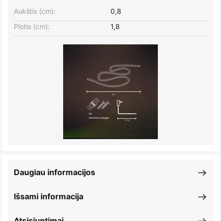
Aukštis (cm):
0,8
Plotis (cm):
1,8
Daugiau informacijos
Išsami informacija
Atsisiuntimai