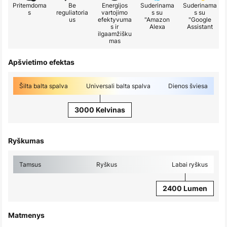
Pritemdoma
Be
Energijos
Suderinama
Suderinama
s
reguliatoria
vartojimo
s su
s su
us
efektyvuma
"Amazon
"Google
s ir
Alexa
Assistant
ilgaamžišku
mas
Apšvietimo efektas
Šilta balta spalva
Universali balta spalva
Dienos šviesa
3000 Kelvinas
Ryškumas
Tamsus
Ryškus
Labai ryškus
2400 Lumen
Matmenys