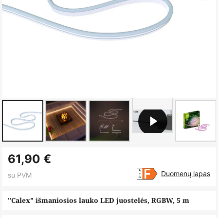
Skip
61,90 €
to
the
Duomenų lapas
su PVM
beginning
of
"Calex" išmaniosios lauko LED juostelės, RGBW, 5 m
the