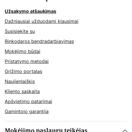
Užsakymo atšaukimas
Dažniausiai užduodami klausimai
Susisiekite su
Rinkodaros bendradarbiavimas
Mokėjimo būdai
Pristatymo metodai
Grįžimo portalas
Naujienlaiškis
Kliento sąskaita
Apšvietimo patarimai
Gamintojo garantija
Mokėjimo paslaugų teikėjas