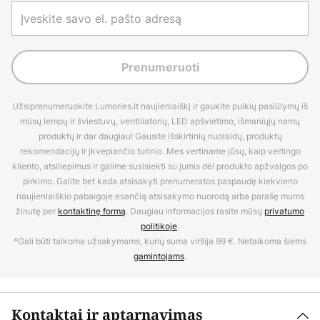
Prenumeruoti
Užsiprenumeruokite Lumories.lt naujienlaiškį ir gaukite puikių pasiūlymų iš
mūsų lempų ir šviestuvų, ventiliatorių, LED apšvietimo, išmaniųjų namų
produktų ir dar daugiau! Gausite išskirtinių nuolaidų, produktų
rekomendacijų ir įkvepiančio turinio. Mes vertiname jūsų, kaip vertingo
kliento, atsiliepimus ir galime susisiekti su jumis dėl produkto apžvalgos po
pirkimo. Galite bet kada atsisakyti prenumeratos paspaudę kiekvieno
naujienlaiškio pabaigoje esančią atsisakymo nuorodą arba parašę mums
žinutę per
kontaktinę formą
. Daugiau informacijos rasite mūsų
privatumo
politikoje
.
*Gali būti taikoma užsakymams, kurių suma viršija 99 €. Netaikoma šiems
gamintojams
.
Kontaktai ir aptarnavimas