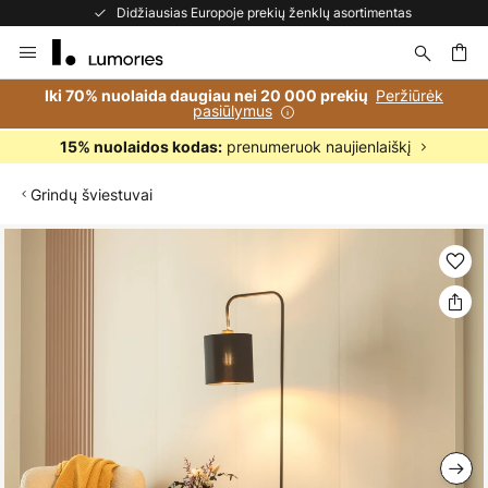
Didžiausias Europoje prekių ženklų asortimentas
Skip
to
Content
ška
Peržiūrėk
Iki 70% nuolaida daugiau nei 20 000 prekių
pasiūlymus
prenumeruok naujienlaiškį
15% nuolaidos kodas:
Grindų šviestuvai
Skip
to
the
end
of
the
images
gallery