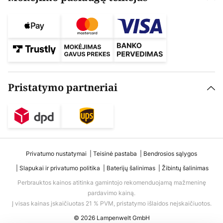
Pristatymo partneriai
Privatumo nustatymai
Teisinė pastaba
Bendrosios sąlygos
Slapukai ir privatumo politika
Baterijų šalinimas
Žibintų šalinimas
Perbrauktos kainos atitinka gamintojo rekomenduojamą mažmeninę
pardavimo kainą.
Į visas kainas įskaičiuotas 21 % PVM, pristatymo išlaidos neįskaičiuotos.
© 2026 Lampenwelt GmbH