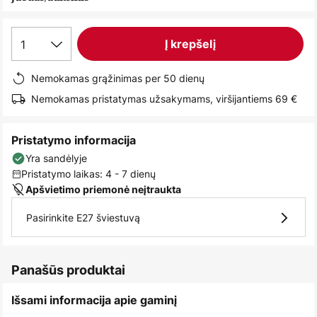
images
gallery
1
Į krepšelį
Nemokamas grąžinimas per 50 dienų
Nemokamas pristatymas užsakymams, viršijantiems 69 €
Pristatymo informacija
Yra sandėlyje
Pristatymo laikas: 4 - 7 dienų
Apšvietimo priemonė neįtraukta
Pasirinkite E27 šviestuvą
Panašūs produktai
Išsami informacija apie gaminį