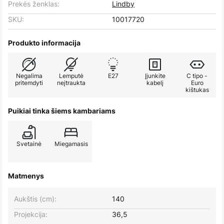
Prekės ženklas:
Lindby
SKU:
10017720
Produkto informacija
Negalima
Lemputė
E27
Įjunkite
C tipo -
pritemdyti
neįtraukta
kabelį
Euro
kištukas
Puikiai tinka šiems kambariams
Svetainė
Miegamasis
Matmenys
Aukštis (cm):
140
Projekcija:
36,5