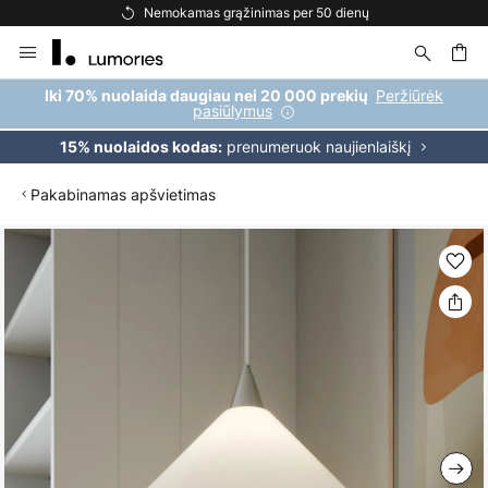
Nemokamas grąžinimas per 50 dienų
Skip
to
Content
ška
Peržiūrėk
Iki 70% nuolaida daugiau nei 20 000 prekių
pasiūlymus
prenumeruok naujienlaiškį
15% nuolaidos kodas:
Pakabinamas apšvietimas
Skip
to
the
end
of
the
images
gallery