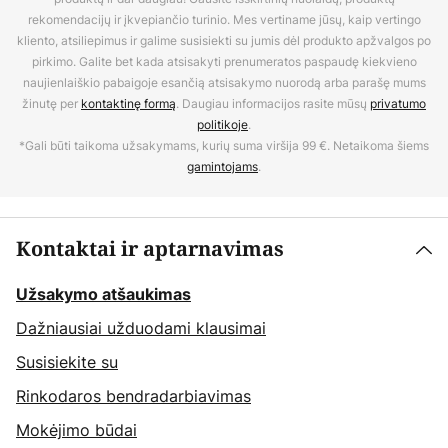
rekomendacijų ir įkvepiančio turinio. Mes vertiname jūsų, kaip vertingo
kliento, atsiliepimus ir galime susisiekti su jumis dėl produkto apžvalgos po
pirkimo. Galite bet kada atsisakyti prenumeratos paspaudę kiekvieno
naujienlaiškio pabaigoje esančią atsisakymo nuorodą arba parašę mums
žinutę per
kontaktinę formą
. Daugiau informacijos rasite mūsų
privatumo
politikoje
.
*Gali būti taikoma užsakymams, kurių suma viršija 99 €. Netaikoma šiems
gamintojams
.
Kontaktai ir aptarnavimas
Užsakymo atšaukimas
Dažniausiai užduodami klausimai
Susisiekite su
Rinkodaros bendradarbiavimas
Mokėjimo būdai