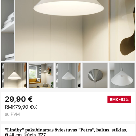
Skip
29,90 €
to
RMK -62%
RMK
79,90 €
the
su PVM
beginning
of
"Lindby" pakabinamas šviestuvas "Petra", baltas, stiklas,
the
Ø 40 cm, kūgis, E27