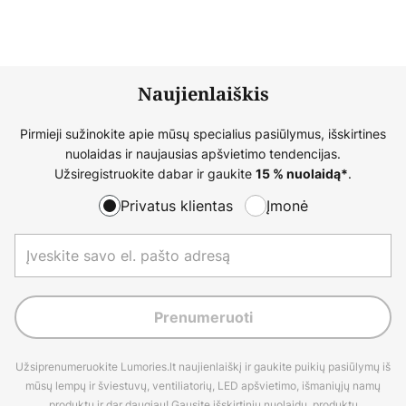
Naujienlaiškis
Pirmieji sužinokite apie mūsų specialius pasiūlymus, išskirtines
nuolaidas ir naujausias apšvietimo tendencijas.
Užsiregistruokite dabar ir gaukite
.
15 % nuolaidą*
Privatus klientas
Įmonė
Prenumeruoti
Užsiprenumeruokite Lumories.lt naujienlaiškį ir gaukite puikių pasiūlymų iš
mūsų lempų ir šviestuvų, ventiliatorių, LED apšvietimo, išmaniųjų namų
produktų ir dar daugiau! Gausite išskirtinių nuolaidų, produktų