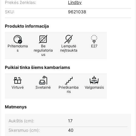
Prekės ženklas:
Lindby
SKU:
9621038
Produkto informacija
Pritemdoma
Be
Lemputė
E27
s
reguliatoria
neįtraukta
us
Puikiai tinka šiems kambariams
Virtuvė
Svetainė
Prieškamba
Valgomasis
ris
Matmenys
Aukštis (cm):
17
Skersmuo (cm):
40