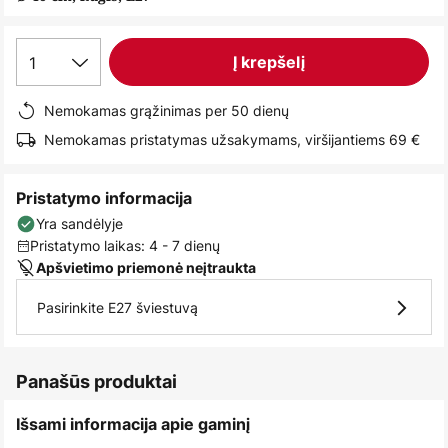
images
gallery
1
Į krepšelį
Nemokamas grąžinimas per 50 dienų
Nemokamas pristatymas užsakymams, viršijantiems 69 €
Pristatymo informacija
Yra sandėlyje
Pristatymo laikas: 4 - 7 dienų
Apšvietimo priemonė neįtraukta
Pasirinkite E27 šviestuvą
Panašūs produktai
Išsami informacija apie gaminį