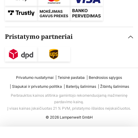
Pristatymo partneriai
Privatumo nustatymai
Teisinė pastaba
Bendrosios sąlygos
Slapukai ir privatumo politika
Baterijų šalinimas
Žibintų šalinimas
Perbrauktos kainos atitinka gamintojo rekomenduojamą mažmeninę
pardavimo kainą.
Į visas kainas įskaičiuotas 21 % PVM, pristatymo išlaidos neįskaičiuotos.
© 2026 Lampenwelt GmbH
Į krepšelį