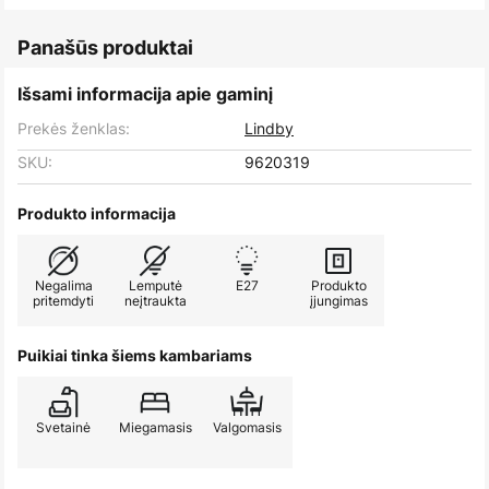
Panašūs produktai
Išsami informacija apie gaminį
Prekės ženklas:
Lindby
SKU:
9620319
Produkto informacija
Negalima
Lemputė
E27
Produkto
pritemdyti
neįtraukta
įjungimas
Puikiai tinka šiems kambariams
Svetainė
Miegamasis
Valgomasis