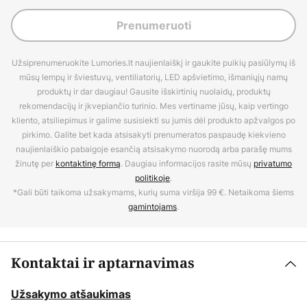
Prenumeruoti
Užsiprenumeruokite Lumories.lt naujienlaiškį ir gaukite puikių pasiūlymų iš
mūsų lempų ir šviestuvų, ventiliatorių, LED apšvietimo, išmaniųjų namų
produktų ir dar daugiau! Gausite išskirtinių nuolaidų, produktų
rekomendacijų ir įkvepiančio turinio. Mes vertiname jūsų, kaip vertingo
kliento, atsiliepimus ir galime susisiekti su jumis dėl produkto apžvalgos po
pirkimo. Galite bet kada atsisakyti prenumeratos paspaudę kiekvieno
naujienlaiškio pabaigoje esančią atsisakymo nuorodą arba parašę mums
žinutę per
kontaktinę formą
. Daugiau informacijos rasite mūsų
privatumo
politikoje
.
*Gali būti taikoma užsakymams, kurių suma viršija 99 €. Netaikoma šiems
gamintojams
.
Kontaktai ir aptarnavimas
Užsakymo atšaukimas