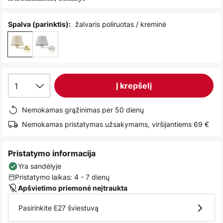
images
gallery
žalvaris poliruotas / kreminė
Spalva (parinktis):
1
Į krepšelį
Nemokamas grąžinimas per 50 dienų
Nemokamas pristatymas užsakymams, viršijantiems 69 €
Pristatymo informacija
Yra sandėlyje
Pristatymo laikas: 4 - 7 dienų
Apšvietimo priemonė neįtraukta
Pasirinkite E27 šviestuvą