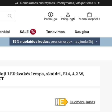
Nemokamas pristatymas užsakymams, viršijantiems 69 €
Paieška
Paslauga
Prisijungti
Mano krepšelis
enklai
SALE
Tonavimas
Daugiau
prenumeruok naujienlaiškį
15% nuolaidos kodas:
ji LED žvakės lempa, skaidri, E14, 4,2 W,
CT
Duomenų lapas