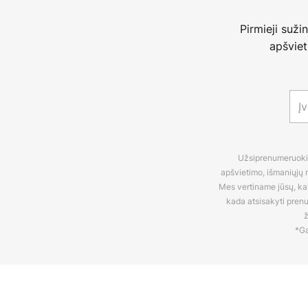
Pirmieji suži
apšviet
Užsiprenumeruokite
apšvietimo, išmaniųjų n
Mes vertiname jūsų, kaip
kada atsisakyti pren
ž
*Ga