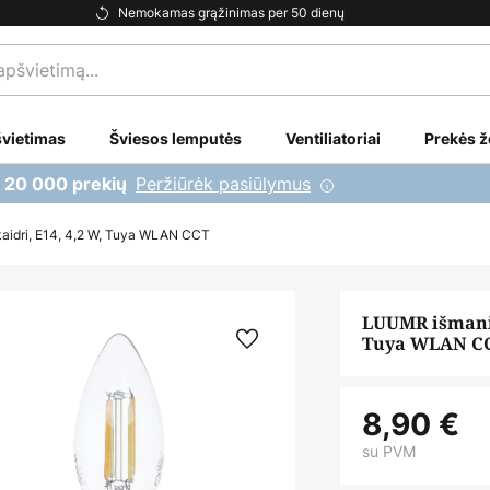
Nemokamas grąžinimas per 50 dienų
vietimas
Šviesos lemputės
Ventiliatoriai
Prekės ž
Peržiūrėk pasiūlymus
i 20 000 prekių
aidri, E14, 4,2 W, Tuya WLAN CCT
LUUMR išmanio
Tuya WLAN C
8,90 €
su PVM