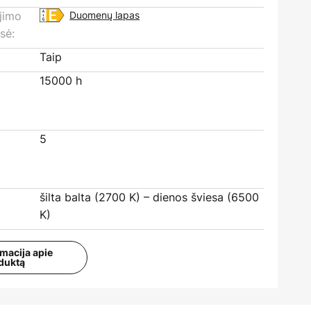
ojimo
Duomenų lapas
sė:
Taip
15000 h
5
šilta balta (2700 K) – dienos šviesa (6500
K)
rmacija apie
duktą