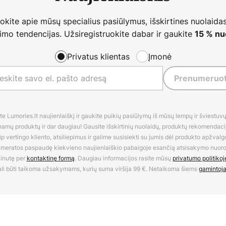
nokite apie mūsų specialius pasiūlymus, išskirtines nuolaidas
imo tendencijas. Užsiregistruokite dabar ir gaukite
15 % nu
Privatus klientas
Įmonė
Prenumeruot
 Lumories.lt naujienlaiškį ir gaukite puikių pasiūlymų iš mūsų lempų ir šviestuvų,
amų produktų ir dar daugiau! Gausite išskirtinių nuolaidų, produktų rekomendacijų
 vertingo kliento, atsiliepimus ir galime susisiekti su jumis dėl produkto apžvalg
umeratos paspaudę kiekvieno naujienlaiškio pabaigoje esančią atsisakymo nuo
inutę per
kontaktinę formą
. Daugiau informacijos rasite mūsų
privatumo politikoj
li būti taikoma užsakymams, kurių suma viršija 99 €. Netaikoma šiems
gamintoj