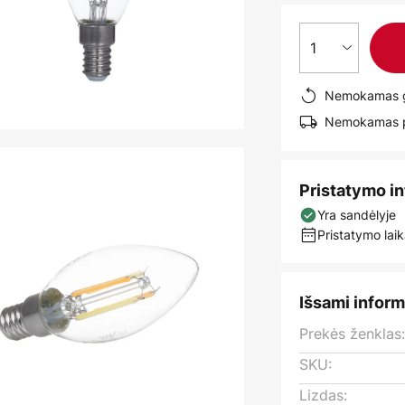
1
Nemokamas g
Nemokamas pr
Pristatymo i
Yra sandėlyje
Pristatymo laik
Išsami inform
Prekės ženklas
SKU:
Lizdas: