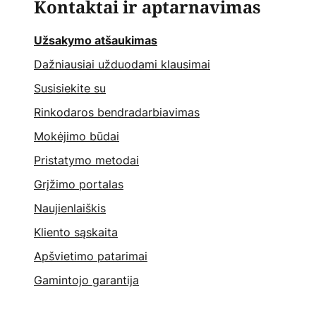
Kontaktai ir aptarnavimas
Užsakymo atšaukimas
Dažniausiai užduodami klausimai
Susisiekite su
Rinkodaros bendradarbiavimas
Mokėjimo būdai
Pristatymo metodai
Grįžimo portalas
Naujienlaiškis
Kliento sąskaita
Apšvietimo patarimai
Gamintojo garantija