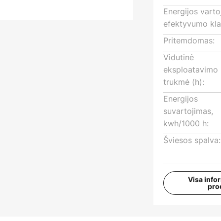
Energijos vart
efektyvumo kla
Pritemdomas:
Vidutinė
eksploatavimo
trukmė (h):
Energijos
suvartojimas,
kwh/1000 h:
Šviesos spalva:
Visa info
pro