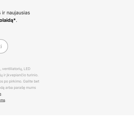
 ir naujausias
.
olaidą*
i
 ventiliatorių, LED
 ir įkvepiančio turinio.
os po pirkimo. Galite bet
rodą arba parašę mums
e
.
ams
.