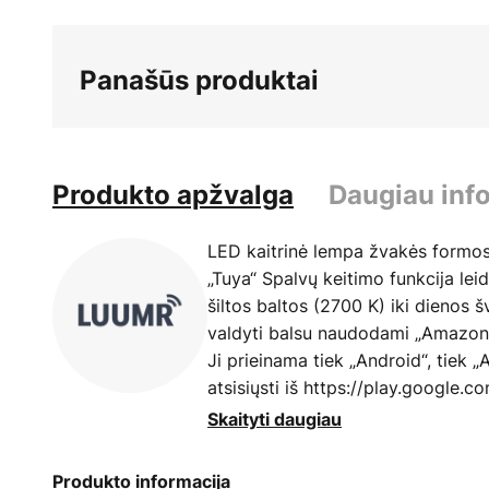
Panašūs produktai
Produkto apžvalga
Daugiau inf
LED kaitrinė lempa žvakės formos
„Tuya“ Spalvų keitimo funkcija lei
šiltos baltos (2700 K) iki dienos 
valdyti balsu naudodami „Amazon 
Ji prieinama tiek „Android“, tiek „
atsisiųsti iš https://play.google.c
id=luumr.app&hl=en_US arba
Skaityti daugiau
https://apps.apple.com/lt/app/l
Produkto informacija