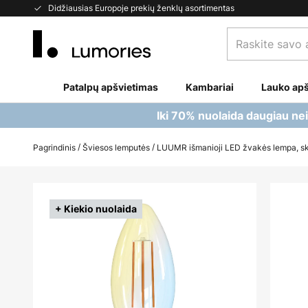
Skip
Didžiausias Europoje prekių ženklų asortimentas
to
Raskite
Content
savo
apšvietimą...
Patalpų apšvietimas
Kambariai
Lauko apš
Iki 70% nuolaida daugiau ne
Pagrindinis
Šviesos lemputės
LUUMR išmanioji LED žvakės lempa, sk
Skip
to
+ Kiekio nuolaida
the
end
of
the
images