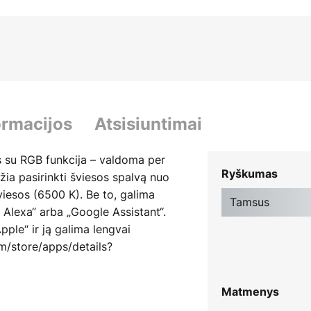
ormacijos
Atsisiuntimai
 su RGB funkcija – valdoma per
Ryškumas
džia pasirinkti šviesos spalvą nuo
šviesos (6500 K). Be to, galima
Tamsus
Alexa“ arba „Google Assistant“.
Apple“ ir ją galima lengvai
om/store/apps/details?
uumr/id6470302637
Matmenys