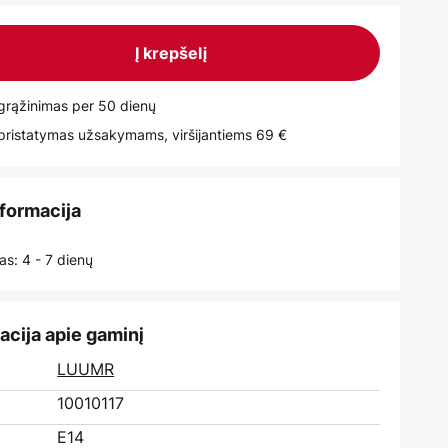
Į krepšelį
rąžinimas per 50 dienų
istatymas užsakymams, viršijantiems 69 €
nformacija
as: 4 - 7 dienų
acija apie gaminį
:
LUUMR
10010117
E14