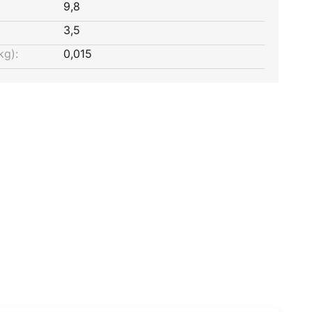
9,8
3,5
kg):
0,015