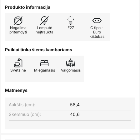
Produkto informacija
Negalima
Lemputė
E27
C tipo -
pritemdyti
neįtraukta
Euro
kištukas
Puikiai tinka šiems kambariams
Svetainė
Miegamasis
Valgomasis
Matmenys
Aukštis (cm):
58,4
Skersmuo (cm):
40,6