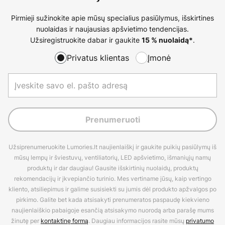
Pirmieji sužinokite apie mūsų specialius pasiūlymus, išskirtines
nuolaidas ir naujausias apšvietimo tendencijas.
Užsiregistruokite dabar ir gaukite
.
15 % nuolaidą*
Privatus klientas
Įmonė
Prenumeruoti
Užsiprenumeruokite Lumories.lt naujienlaiškį ir gaukite puikių pasiūlymų iš
mūsų lempų ir šviestuvų, ventiliatorių, LED apšvietimo, išmaniųjų namų
produktų ir dar daugiau! Gausite išskirtinių nuolaidų, produktų
rekomendacijų ir įkvepiančio turinio. Mes vertiname jūsų, kaip vertingo
kliento, atsiliepimus ir galime susisiekti su jumis dėl produkto apžvalgos po
pirkimo. Galite bet kada atsisakyti prenumeratos paspaudę kiekvieno
naujienlaiškio pabaigoje esančią atsisakymo nuorodą arba parašę mums
žinutę per
kontaktinę formą
. Daugiau informacijos rasite mūsų
privatumo