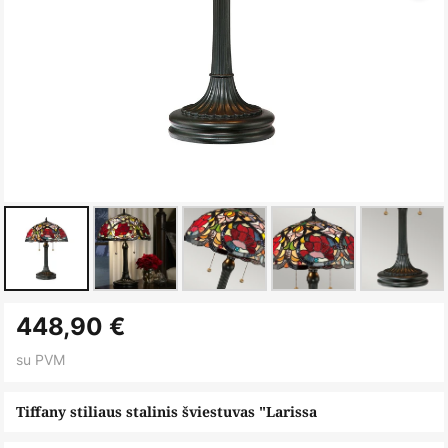
Skip
448,90 €
to
the
su PVM
beginning
of
Tiffany stiliaus stalinis šviestuvas "Larissa
the