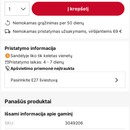
images
1
Į krepšelį
gallery
Nemokamas grąžinimas per 50 dienų
Nemokamas pristatymas užsakymams, viršijantiems 69 €
Pristatymo informacija
Sandėlyje liko tik keletas vienetų
Pristatymo laikas: 4 - 7 dienų
Apšvietimo priemonė neįtraukta
Pasirinkite E27 šviestuvą
Panašūs produktai
Išsami informacija apie gaminį
SKU:
3049206