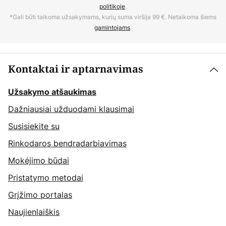
politikoje
.
*Gali būti taikoma užsakymams, kurių suma viršija 99 €. Netaikoma šiems
gamintojams
.
Kontaktai ir aptarnavimas
Užsakymo atšaukimas
Dažniausiai užduodami klausimai
Susisiekite su
Rinkodaros bendradarbiavimas
Mokėjimo būdai
Pristatymo metodai
Grįžimo portalas
Naujienlaiškis