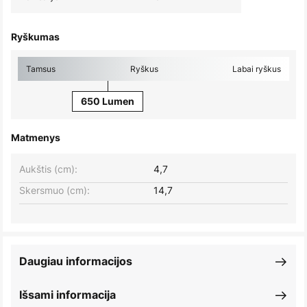
Ryškumas
Tamsus
Ryškus
Labai ryškus
650 Lumen
Matmenys
Aukštis (cm):
4,7
Skersmuo (cm):
14,7
Daugiau informacijos
Išsami informacija