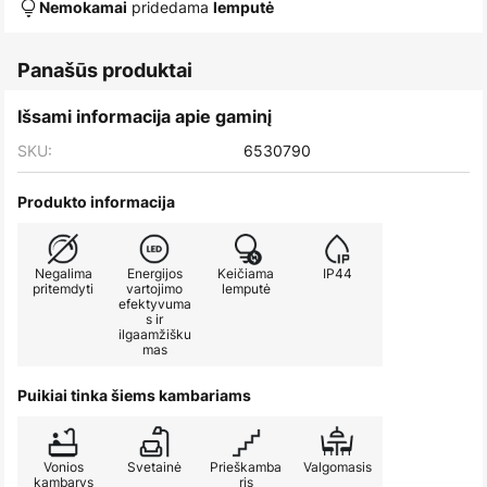
pridedama
Nemokamai
lemputė
Panašūs produktai
Išsami informacija apie gaminį
SKU:
6530790
Produkto informacija
Negalima
Energijos
Keičiama
IP44
pritemdyti
vartojimo
lemputė
efektyvuma
s ir
ilgaamžišku
mas
Puikiai tinka šiems kambariams
Vonios
Svetainė
Prieškamba
Valgomasis
kambarys
ris