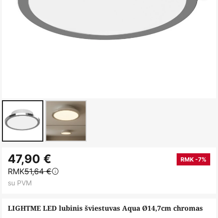
Skip
47,90 €
to
RMK -7%
RMK
51,64 €
the
su PVM
beginning
of
LIGHTME LED lubinis šviestuvas Aqua Ø14,7cm chromas
the