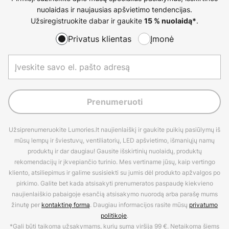
nuolaidas ir naujausias apšvietimo tendencijas.
Užsiregistruokite dabar ir gaukite
.
15 % nuolaidą*
Privatus klientas
Įmonė
Prenumeruoti
Užsiprenumeruokite Lumories.lt naujienlaiškį ir gaukite puikių pasiūlymų iš
mūsų lempų ir šviestuvų, ventiliatorių, LED apšvietimo, išmaniųjų namų
produktų ir dar daugiau! Gausite išskirtinių nuolaidų, produktų
rekomendacijų ir įkvepiančio turinio. Mes vertiname jūsų, kaip vertingo
kliento, atsiliepimus ir galime susisiekti su jumis dėl produkto apžvalgos po
pirkimo. Galite bet kada atsisakyti prenumeratos paspaudę kiekvieno
naujienlaiškio pabaigoje esančią atsisakymo nuorodą arba parašę mums
žinutę per
kontaktinę formą
. Daugiau informacijos rasite mūsų
privatumo
politikoje
.
*Gali būti taikoma užsakymams, kurių suma viršija 99 €. Netaikoma šiems