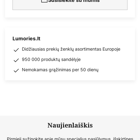
Susisiekite su mumis
Lumories.lt
Didžiausias prekių ženklų asortimentas Europoje
950 000 produktų sandėlyje
Nemokamas grąžinimas per 50 dienų
Naujienlaiškis
Pirmieji sužinokite apie mūsų specialius pasiūlymus, išskirtines