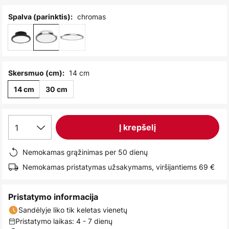
images
gallery
chromas
Spalva (parinktis):
14 cm
Skersmuo (cm):
14 cm
30 cm
1
Į krepšelį
Nemokamas grąžinimas per 50 dienų
Nemokamas pristatymas užsakymams, viršijantiems 69 €
Pristatymo informacija
Sandėlyje liko tik keletas vienetų
Pristatymo laikas: 4 - 7 dienų