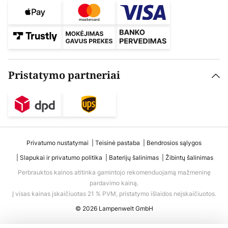
Pristatymo partneriai
Privatumo nustatymai
Teisinė pastaba
Bendrosios sąlygos
Slapukai ir privatumo politika
Baterijų šalinimas
Žibintų šalinimas
Perbrauktos kainos atitinka gamintojo rekomenduojamą mažmeninę
pardavimo kainą.
Į visas kainas įskaičiuotas 21 % PVM, pristatymo išlaidos neįskaičiuotos.
© 2026 Lampenwelt GmbH