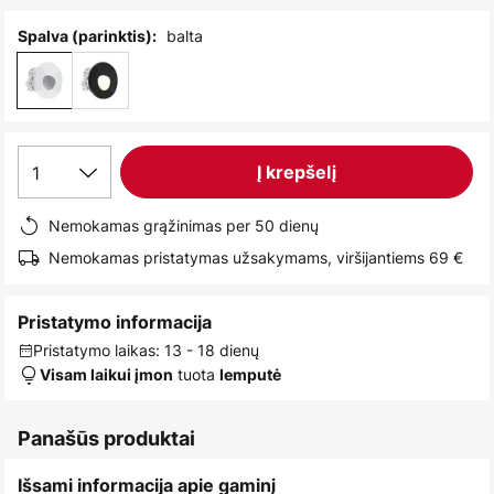
images
gallery
balta
Spalva (parinktis):
1
Į krepšelį
Nemokamas grąžinimas per 50 dienų
Nemokamas pristatymas užsakymams, viršijantiems 69 €
Pristatymo informacija
Pristatymo laikas: 13 - 18 dienų
tuota
Visam laikui įmon
lemputė
Panašūs produktai
Išsami informacija apie gaminį