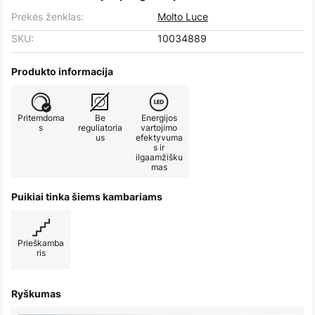
Prekės ženklas:
Molto Luce
SKU:
10034889
Produkto informacija
Pritemdoma
Be
Energijos
s
reguliatoria
vartojimo
us
efektyvuma
s ir
ilgaamžišku
mas
Puikiai tinka šiems kambariams
Prieškamba
ris
Ryškumas