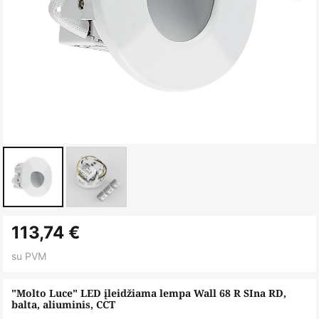
Skip
113,74 €
to
the
su PVM
beginning
of
"Molto Luce" LED įleidžiama lempa Wall 68 R SIna RD,
balta, aliuminis, CCT
the