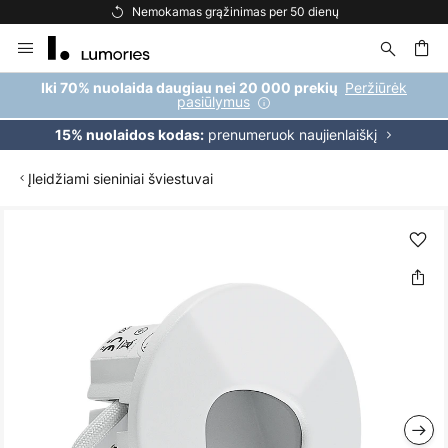
Nemokamas grąžinimas per 50 dienų
Skip
to
Content
ška
Peržiūrėk
Iki 70% nuolaida daugiau nei 20 000 prekių
pasiūlymus
prenumeruok naujienlaiškį
15% nuolaidos kodas:
Įleidžiami sieniniai šviestuvai
Skip
to
the
end
of
the
images
gallery