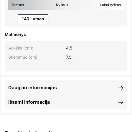
Tamsus
Ryškus
Labai ryškus
140 Lumen
Matmenys
Aukštis (cm):
4,5
Skersmuo (cm):
7,5
Daugiau informacijos
Išsami informacija