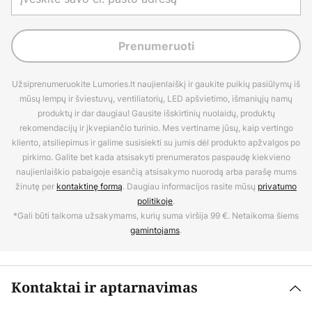
Prenumeruoti
Užsiprenumeruokite Lumories.lt naujienlaiškį ir gaukite puikių pasiūlymų iš
mūsų lempų ir šviestuvų, ventiliatorių, LED apšvietimo, išmaniųjų namų
produktų ir dar daugiau! Gausite išskirtinių nuolaidų, produktų
rekomendacijų ir įkvepiančio turinio. Mes vertiname jūsų, kaip vertingo
kliento, atsiliepimus ir galime susisiekti su jumis dėl produkto apžvalgos po
pirkimo. Galite bet kada atsisakyti prenumeratos paspaudę kiekvieno
naujienlaiškio pabaigoje esančią atsisakymo nuorodą arba parašę mums
žinutę per
kontaktinę formą
. Daugiau informacijos rasite mūsų
privatumo
politikoje
.
*Gali būti taikoma užsakymams, kurių suma viršija 99 €. Netaikoma šiems
gamintojams
.
Kontaktai ir aptarnavimas