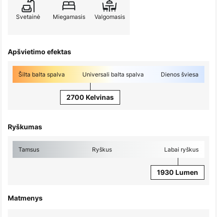
Svetainė
Miegamasis
Valgomasis
Apšvietimo efektas
Šilta balta spalva
Universali balta spalva
Dienos šviesa
2700 Kelvinas
Ryškumas
Tamsus
Ryškus
Labai ryškus
1930 Lumen
Matmenys