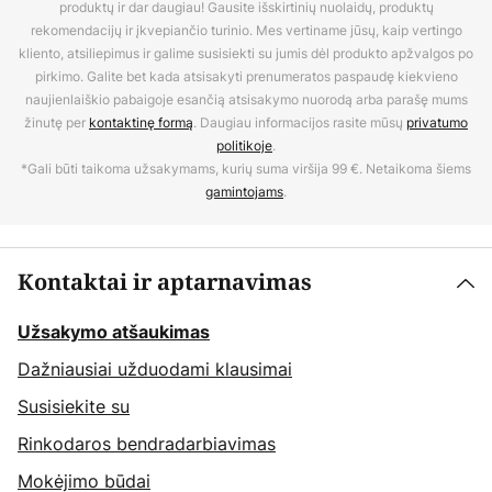
produktų ir dar daugiau! Gausite išskirtinių nuolaidų, produktų
rekomendacijų ir įkvepiančio turinio. Mes vertiname jūsų, kaip vertingo
kliento, atsiliepimus ir galime susisiekti su jumis dėl produkto apžvalgos po
pirkimo. Galite bet kada atsisakyti prenumeratos paspaudę kiekvieno
naujienlaiškio pabaigoje esančią atsisakymo nuorodą arba parašę mums
žinutę per
kontaktinę formą
. Daugiau informacijos rasite mūsų
privatumo
politikoje
.
*Gali būti taikoma užsakymams, kurių suma viršija 99 €. Netaikoma šiems
gamintojams
.
Kontaktai ir aptarnavimas
Užsakymo atšaukimas
Dažniausiai užduodami klausimai
Susisiekite su
Rinkodaros bendradarbiavimas
Mokėjimo būdai