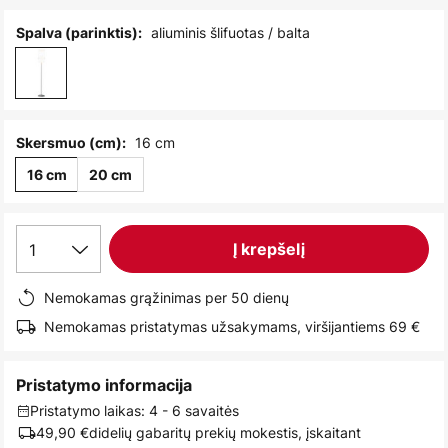
images
gallery
aliuminis šlifuotas / balta
Spalva (parinktis):
16 cm
Skersmuo (cm):
16 cm
20 cm
1
Į krepšelį
Nemokamas grąžinimas per 50 dienų
Nemokamas pristatymas užsakymams, viršijantiems 69 €
Pristatymo informacija
Pristatymo laikas: 4 - 6 savaitės
49,90 €
didelių gabaritų prekių mokestis, įskaitant