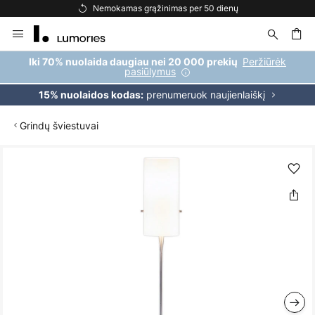
Nemokamas grąžinimas per 50 dienų
Skip
to
Content
ška
Peržiūrėk
Iki 70% nuolaida daugiau nei 20 000 prekių
pasiūlymus
prenumeruok naujienlaiškį
15% nuolaidos kodas:
Grindų šviestuvai
Skip
to
the
end
of
the
images
gallery