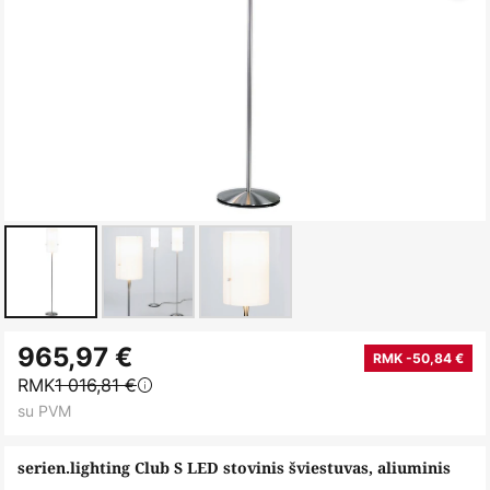
Skip
965,97 €
to
RMK -50,84 €
RMK
1 016,81 €
the
su PVM
beginning
of
serien.lighting Club S LED stovinis šviestuvas, aliuminis
the