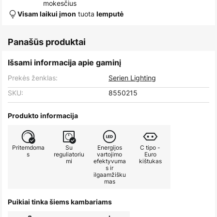
mokesčius
tuota
Visam laikui įmon
lemputė
Panašūs produktai
Išsami informacija apie gaminį
Prekės ženklas:
Serien Lighting
SKU:
8550215
Produkto informacija
Pritemdoma
Su
Energijos
C tipo -
s
reguliatoriu
vartojimo
Euro
mi
efektyvuma
kištukas
s ir
ilgaamžišku
mas
Puikiai tinka šiems kambariams