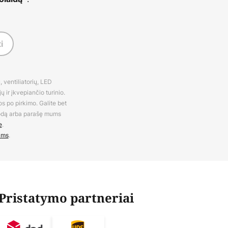
i
 ventiliatorių, LED
 ir įkvepiančio turinio.
os po pirkimo. Galite bet
rodą arba parašę mums
e
.
ams
.
Pristatymo partneriai