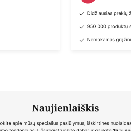
Didžiausias prekių 
950 000 produktų s
Nemokamas grąžini
Naujienlaiškis
nokite apie mūsų specialius pasiūlymus, išskirtines nuolaidas
imo tendencijas. Užsiregistruokite dabar ir gaukite
15 % nu