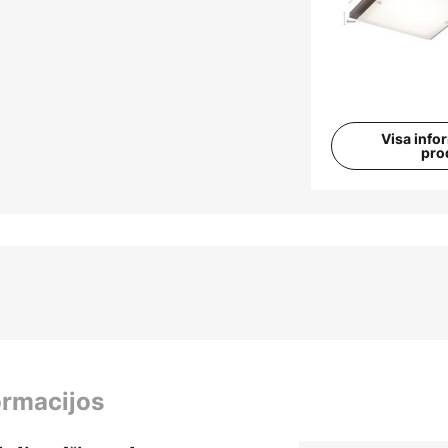
Visa info
pro
ormacijos