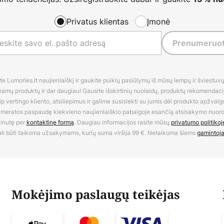
Privatus klientas
Įmonė
Prenumeruot
 Lumories.lt naujienlaiškį ir gaukite puikių pasiūlymų iš mūsų lempų ir šviestuvų,
amų produktų ir dar daugiau! Gausite išskirtinių nuolaidų, produktų rekomendacijų
 vertingo kliento, atsiliepimus ir galime susisiekti su jumis dėl produkto apžvalg
umeratos paspaudę kiekvieno naujienlaiškio pabaigoje esančią atsisakymo nuo
inutę per
kontaktinę formą
. Daugiau informacijos rasite mūsų
privatumo politikoj
li būti taikoma užsakymams, kurių suma viršija 99 €. Netaikoma šiems
gamintoj
Mokėjimo paslaugų teikėjas