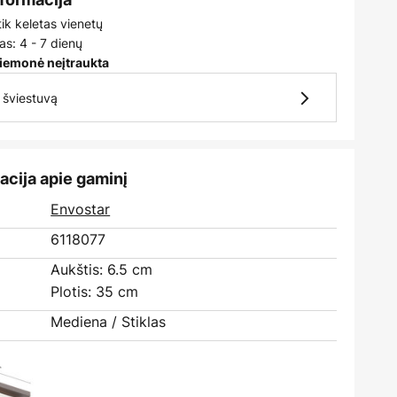
tik keletas vienetų
as: 4 - 7 dienų
iemonė neįtraukta
7 šviestuvą
acija apie gaminį
:
Envostar
6118077
Aukštis: 6.5 cm
Plotis: 35 cm
Mediena / Stiklas