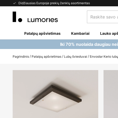
Skip
Didžiausias Europoje prekių ženklų asortimentas
to
Raskite
Content
savo
apšvietimą...
Patalpų apšvietimas
Kambariai
Lauko apš
Iki 70% nuolaida daugiau ne
Pagrindinis
Patalpų apšvietimas
Lubų šviestuvai
Envostar Kerio lub
Skip
to
the
end
of
the
images