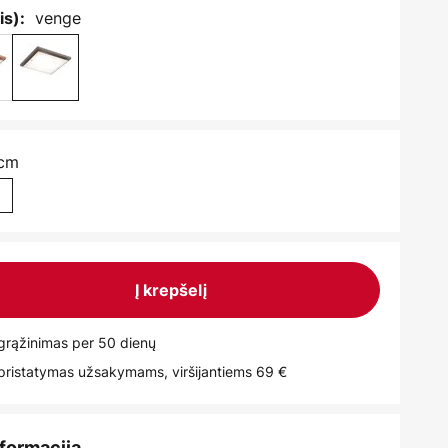
venge
is):
 cm
m
Į krepšelį
rąžinimas per 50 dienų
istatymas užsakymams, viršijantiems 69 €
nformacija