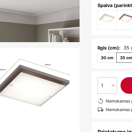
Spalva (parinkt
35
Ilgis (cm):
30 cm
35 c
1
Nemokamas g
Nemokamas pr
Pristatymo i