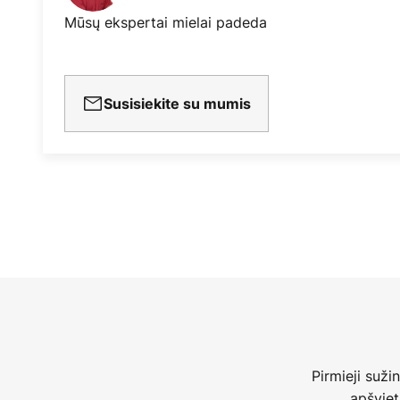
Mūsų ekspertai mielai padeda
Susisiekite su mumis
Pirmieji suži
apšviet