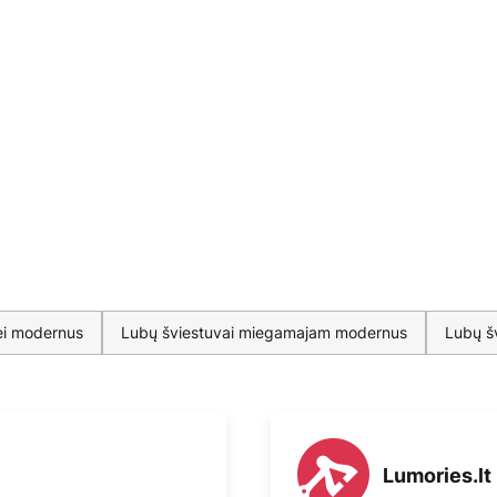
ei modernus
Lubų šviestuvai miegamajam modernus
Lubų š
Lumories.lt