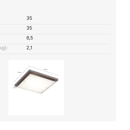
35
35
6,5
kg):
2,1