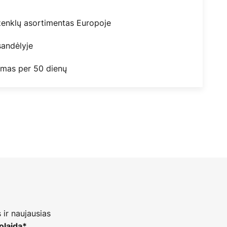
ženklų asortimentas Europoje
andėlyje
mas per 50 dienų
 ir naujausias
.
olaidą*