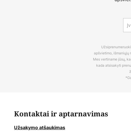
Užsiprenumeruokite
apšvietimo, išmaniųjų n
Mes vertiname jūsų, kaip
kada atsisakyti pren
ž
*Ga
Kontaktai ir aptarnavimas
Užsakymo atšaukimas