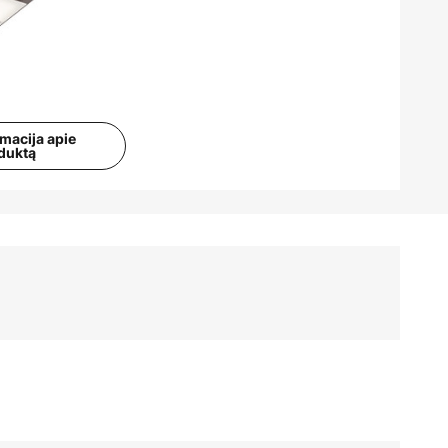
rmacija apie
duktą