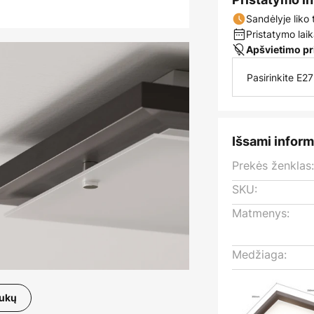
Sandėlyje liko 
Pristatymo laik
Apšvietimo pr
Pasirinkite E2
Išsami inform
Prekės ženklas
SKU:
Matmenys:
Medžiaga:
aukų