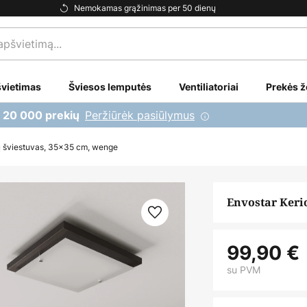
Nemokamas grąžinimas per 50 dienų
vietimas
Šviesos lemputės
Ventiliatoriai
Prekės ž
Peržiūrėk pasiūlymus
i 20 000 prekių
ų šviestuvas, 35x35 cm, wenge
Envostar Keri
99,90 €
su PVM