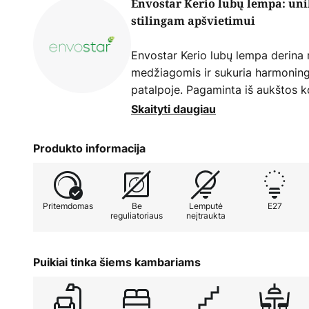
Envostar Kerio lubų lempa: uni
stilingam apšvietimui
Envostar Kerio lubų lempa derina 
medžiagomis ir sukuria harmoning
patalpoje. Pagaminta iš aukštos 
stiklo, ši lempa ne tik atrodo patra
Skaityti daugiau
wenge spalva suteikia lempai nesen
dera prie įvairių interjero stilių.
Produkto informacija
Ypatinga Envostar Kerio savybė yr
lempa yra unikali, nes medžio spal
Pritemdomas
Be
Lemputė
E27
natūralios savybės. Galimybė regu
reguliatoriaus
neįtraukta
naudojant išorinį dimmerį leidžia in
intensyvumą ir sukurti norimą at
prieškambaryje ar valgomojoje. Š
Puikiai tinka šiems kambariams
yra tikras akcentas, kuris kiekvie
šviesa.