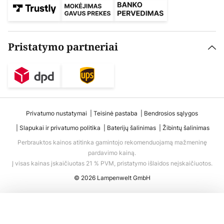
Pristatymo partneriai
Privatumo nustatymai
Teisinė pastaba
Bendrosios sąlygos
Slapukai ir privatumo politika
Baterijų šalinimas
Žibintų šalinimas
Perbrauktos kainos atitinka gamintojo rekomenduojamą mažmeninę
pardavimo kainą.
Į visas kainas įskaičiuotas 21 % PVM, pristatymo išlaidos neįskaičiuotos.
© 2026 Lampenwelt GmbH
Į krepšelį