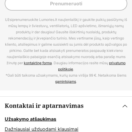
Prenumeruoti
Užsiprenumeruokite Lumories.lt naujienlaiškį ir gaukite puikių pasiūlymų iš
mūsų lempų ir šviestuvų, ventiliatorių, LED apšvietimo, išmaniųjų namų
produktų ir dar daugiau! Gausite išskirtinių nuolaidų, produktų
rekomendacijų ir įkvepiančio turinio. Mes vertiname jūsų, kaip vertingo
kliento, atsiliepimus ir galime susisiekti su jumis dėl produkto apžvalgos po
pirkimo. Galite bet kada atsisakyti prenumeratos paspaudę kiekvieno
naujienlaiškio pabaigoje esančią atsisakymo nuorodą arba parašę mums
žinutę per
kontaktinę formą
. Daugiau informacijos rasite mūsų
privatumo
politikoje
.
*Gali būti taikoma užsakymams, kurių suma viršija 99 €. Netaikoma šiems
gamintojams
.
Kontaktai ir aptarnavimas
Užsakymo atšaukimas
Dažniausiai užduodami klausimai