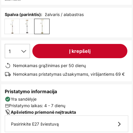
images
gallery
žalvaris / alabastras
Spalva (parinktis):
1
Į krepšelį
Nemokamas grąžinimas per 50 dienų
Nemokamas pristatymas užsakymams, viršijantiems 69 €
Pristatymo informacija
Yra sandėlyje
Pristatymo laikas: 4 - 7 dienų
Apšvietimo priemonė neįtraukta
Pasirinkite E27 šviestuvą