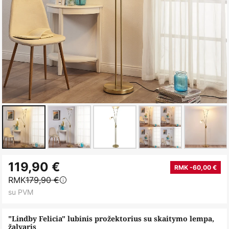
Skip
119,90 €
to
RMK -60,00 €
RMK
179,90 €
the
su PVM
beginning
of
"Lindby Felicia" lubinis prožektorius su skaitymo lempa,
the
žalvaris