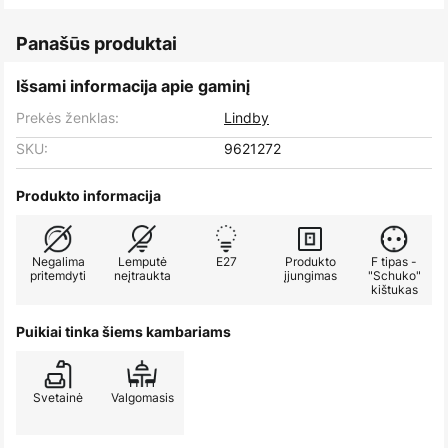
Panašūs produktai
Išsami informacija apie gaminį
Prekės ženklas:
Lindby
SKU:
9621272
Produkto informacija
Negalima
Lemputė
E27
Produkto
F tipas -
pritemdyti
neįtraukta
įjungimas
"Schuko"
kištukas
Puikiai tinka šiems kambariams
Svetainė
Valgomasis