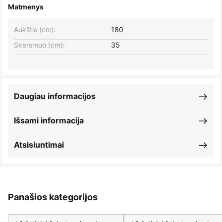
Matmenys
Aukštis (cm):
180
Skersmuo (cm):
35
Daugiau informacijos
Išsami informacija
Atsisiuntimai
Panašios kategorijos