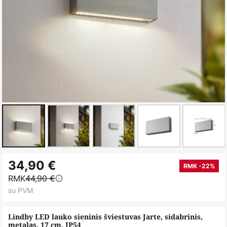
Skip
34,90 €
to
RMK -22%
RMK
44,90 €
the
su PVM
beginning
of
Lindby LED lauko sieninis šviestuvas Jarte, sidabrinis,
the
metalas, 17 cm, IP54