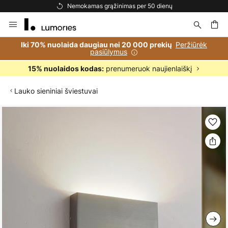
ienų
Nemokamas pristatymas užsakymams, viršijanti
Skip
to
Content
ška
Peržiūrėk
Iki 70% nuolaida daugiau nei 20 000 prekių
pasiūlymus
prenumeruok naujienlaiškį
15% nuolaidos kodas:
Lauko sieniniai šviestuvai
Skip
to
the
end
of
the
images
gallery