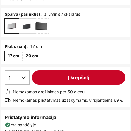
images
gallery
aliuminis / skaidrus
Spalva (parinktis):
17 cm
Plotis (cm):
17 cm
20 cm
1
Į krepšelį
Nemokamas grąžinimas per 50 dienų
Nemokamas pristatymas užsakymams, viršijantiems 69 €
Pristatymo informacija
Yra sandėlyje