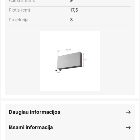
Aukštis (cm):
9
Plotis (cm):
17,5
Projekcija:
3
Daugiau informacijos
Išsami informacija