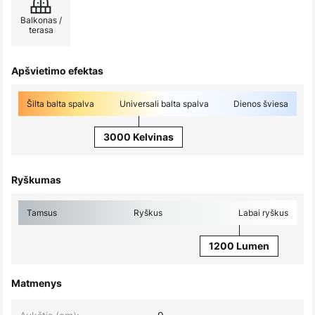
Balkonas /
terasa
Apšvietimo efektas
Šilta balta spalva
Universali balta spalva
Dienos šviesa
3000 Kelvinas
Ryškumas
Tamsus
Ryškus
Labai ryškus
1200 Lumen
Matmenys