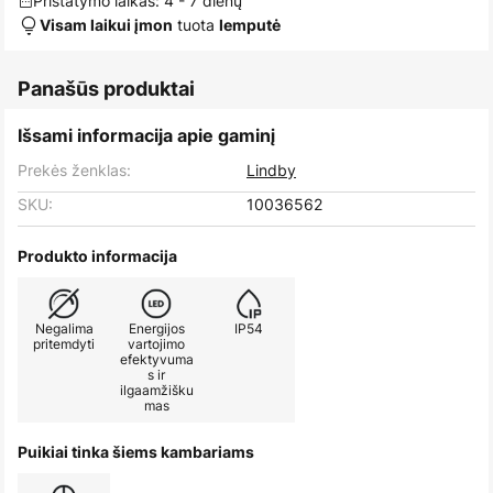
Pristatymo laikas: 4 - 7 dienų
tuota
Visam laikui įmon
lemputė
Panašūs produktai
Išsami informacija apie gaminį
Prekės ženklas:
Lindby
SKU:
10036562
Produkto informacija
Negalima
Energijos
IP54
pritemdyti
vartojimo
efektyvuma
s ir
ilgaamžišku
mas
Puikiai tinka šiems kambariams